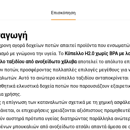
Επισκόπηση
σαγωγή
χρονη αγορά δοχείων ποτών απαιτεί προϊόντα που ενσωματών
ασμό με γνώμονα την υγεία. Το
Κύπελλο H2.0 χωρίς BPA με λα
λο ταξιδίου από ανοξείδωτο χάλυβα
αποτελεί το απόλυτο επ
ν ποτών, προσφέροντας πολλαπλές επιλογές μεγέθους για ν
αλωτών. Αυτό το ανώτερο κύπελλο ταξιδίου ανταποκρίνεται
ισθητικά ελκυστικά δοχεία ποτών που παρουσιάζουν εξαιρετ
ια χρήσης.
 η επίγνωση των καταναλωτών σχετικά με τη χημική ασφάλει
ξάνεται, οι επιχειρήσεις χρειάζονται αξιόπιστους προμηθευ
ύν αυστηρά πρότυπα υγείας διατηρώντας παράλληλα ανώτερ
ένων μπουκαλιών από ανοξείδωτο ατσάλι απαντά άμεσα σε α