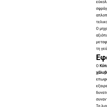
εύκολ
σφράγ
απλοπ
τελικ
Ο μηχ
αξιόπ
μεταφ
τη γε
Εφ
Ο
Κύπ
χάλυ
επωφε
εξαιρ
δυνατ
συναν
Τα λι