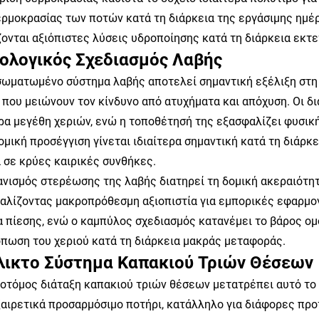
ερμοκρασίας των ποτών κατά τη διάρκεια της εργάσιμης ημέρ
ζονται αξιόπιστες λύσεις υδροποίησης κατά τη διάρκεια εκ
ολογικός Σχεδιασμός Λαβής
σωματωμένο σύστημα λαβής αποτελεί σημαντική εξέλιξη στη
 που μειώνουν τον κίνδυνο από ατυχήματα και απόχυση. Οι δ
ρα μεγέθη χεριών, ενώ η τοποθέτησή της εξασφαλίζει φυσική
ομική προσέγγιση γίνεται ιδιαίτερα σημαντική κατά τη διάρκ
α σε κρύες καιρικές συνθήκες.
ανισμός στερέωσης της λαβής διατηρεί τη δομική ακεραιότητ
αλίζοντας μακροπρόθεσμη αξιοπιστία για εμπορικές εφαρμογ
α πίεσης, ενώ ο καμπύλος σχεδιασμός κατανέμει το βάρος ομ
όπωση του χεριού κατά τη διάρκεια μακράς μεταφοράς.
λικτο Σύστημα Καπακιού Τριών Θέσεων
νοτόμος διάταξη καπακιού τριών θέσεων μετατρέπει αυτό τ
ξαιρετικά προσαρμόσιμο ποτήρι, κατάλληλο για διάφορες πρ