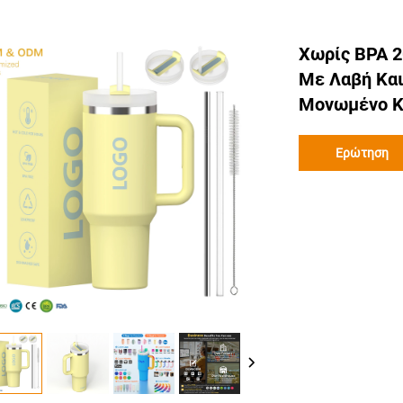
Χωρίς BPA 2
Με Λαβή Και
Μονωμένο Κ
Ερώτηση