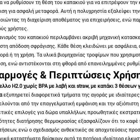
α να ρυθμίσουν τη θέση του καπακιού για να επιτρέψουν την
ιση για ασφαλή μεταφορά. Αυτή η πολυχρηστία εξαλείφει τη
οιώντας τη διαχείριση αποθέματος για επιχειρήσεις, ενώ π
ούς χρήστες.
ανισμός του καπακιού περιλαμβάνει ακριβή μηχανική κατασκε
ιστη απόδοση σφράγισης. Κάθε θέση κλειδώνει με ασφάλεια,
ορά ή τη χρήση. Τα υλικά βιομηχανίας τροφίμων που χρησιμο
ύση, ενώ αντιστέκονται στη φθορά από επανειλημμένες ρυθμί
αρμογές & Περιπτώσεις Χρήσ
ελλο H2.0 χωρίς BPA με λαβή και straw, με καπάκι 3 θέσεων
βα
εξυπηρετεί διαφορετικά τμήματα της αγοράς με ιδιαίτερες
λούνται από την επαγγελματική εμφάνιση και την αξιόπιστη
ετικές επιλογές για δώρα υπαλλήλων, προωθητικές εκστρατε
ότητες διατήρησης θερμοκρασίας εξασφαλίζουν ότι το καφέ 
τήσεων, ενώ ο σχεδιασμός ανθεκτικός σε αποχυτεύσεις προσ
ανικά καταστήματα βρίσκουν αυτά τα ποτήρια ιδιαίτερα ελκ