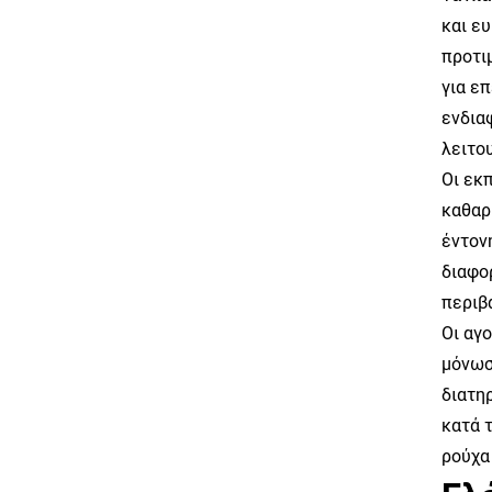
και ε
προτι
για ε
ενδια
λειτο
Οι εκ
καθαρ
έντον
διαφο
περιβ
Οι αγ
μόνωσ
διατη
κατά 
ρούχα