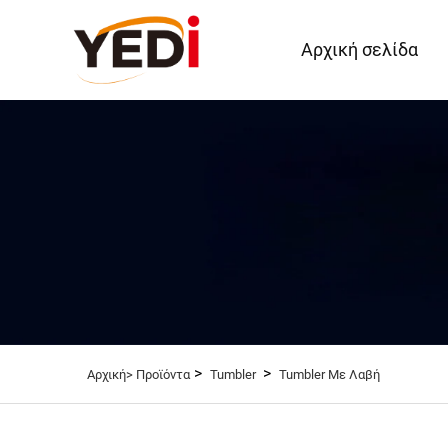
Αρχική σελίδα
>
>
Αρχική>
Προϊόντα
Tumbler
Tumbler Με Λαβή