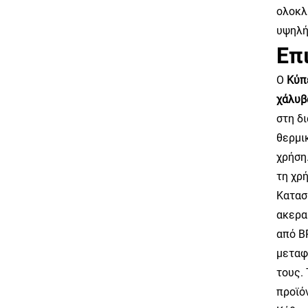
ολοκλ
υψηλή
Επ
Ο
Κύπ
χάλυ
στη δ
θερμι
χρήση
τη χρ
Κατασ
ακερα
από B
μεταφ
τους.
προϊό