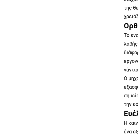
της θ
χρειά
Ορθ
Το εν
λαβής
διάφο
εργον
γάντι
Ο μηχ
εξασφ
σημεί
την κ
Ευέ
Η και
ένα ε