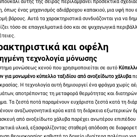
μπουκάλι αυτής της σειράς περιλαμβάνει προσεκτικά σχεδιασ
η, όπως ένας μηχανισμός αδιάβροχου καπακιού, μια υφή που 
ομή βάρους. Αυτά τα χαρακτηριστικά συνδυάζονται για να δη
ίζει τόσο σε επαγγελματικά όσο και σε ψυχαγωγικά περιβάλ
έτειες.
ρακτηριστικά και οφέλη
ηγμένη τεχνολογία μόνωσης
στημα μονώσεως κενού που χρησιμοποιείται σε αυτό
Κύπελλο
ν για μονωμένο κύπελλο ταξιδίου από ανοξείδωτο χάλυβα
π
κρασίας. Η τεχνολογία αυτή δημιουργεί ένα φράγμα χωρίς α
μάτων, αποτρέποντας τη μεταφορά θερμότητας και διατηρών
ημα. Τα ζεστά ποτά παραμένουν ευχάριστα ζεστά κατά τη διά
ένουν αναζωογονητικά κρύα κατά τη διάρκεια εξωτερικών δ
ασκευή από ανοξείδωτο χάλυβα παρέχει ανωτέρου επιπέδου 
ακτικά υλικά, εξασφαλίζοντας σταθερή απόδοση σε διαφορετ
ίριση θερμοκρασίας καθιστά το δοχείο ιδιαίτερα πολύτιμο γι