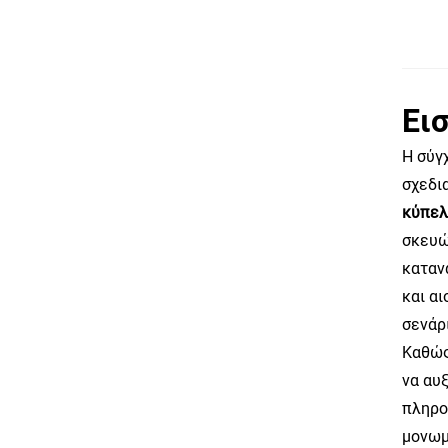
Ει
Η σύγ
σχεδι
κύπελ
σκευώ
καταν
και α
σενάρ
Καθώς
να αυ
πληρο
μονωμ