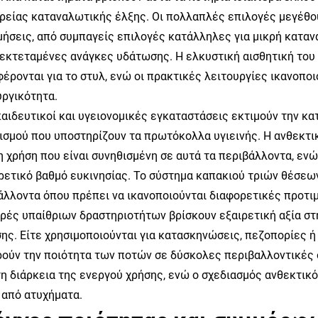
υρείας καταναλωτικής έλξης. Οι πολλαπλές επιλογές μεγέθ
μήσεις, από συμπαγείς επιλογές κατάλληλες για μικρή κατα
πεκτεταμένες ανάγκες υδάτωσης. Η ελκυστική αισθητική το
φέρονται για το στυλ, ενώ οι πρακτικές λειτουργίες ικανοπ
υργικότητα.
παιδευτικοί και υγειονομικές εγκαταστάσεις εκτιμούν την κα
ισμού που υποστηρίζουν τα πρωτόκολλα υγιεινής. Η ανθεκτι
η χρήση που είναι συνηθισμένη σε αυτά τα περιβάλλοντα, ενώ
ρετικό βαθμό ευκινησίας. Το σύστημα καπακιού τριών θέσεων
άλλοντα όπου πρέπει να ικανοποιούνται διαφορετικές προτιμ
ορές υπαίθριων δραστηριοτήτων βρίσκουν εξαιρετική αξία σ
ης. Είτε χρησιμοποιούνται για κατασκηνώσεις, πεζοπορίες ή
ρούν την ποιότητα των ποτών σε δύσκολες περιβαλλοντικές
τη διάρκεια της ενεργού χρήσης, ενώ ο σχεδιασμός ανθεκτικό
 από ατυχήματα.