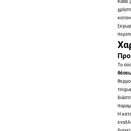
Κάθε 
χρήστ
καταν
ξεχωρ
περιπ
Χα
Προ
Το σύ
θέσεω
θερμο
τοιχω
διάστ
παραμ
Η κατ
εναλλ
διαχε