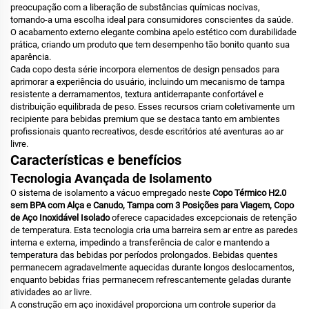
preocupação com a liberação de substâncias químicas nocivas,
tornando-a uma escolha ideal para consumidores conscientes da saúde.
O acabamento externo elegante combina apelo estético com durabilidade
prática, criando um produto que tem desempenho tão bonito quanto sua
aparência.
Cada copo desta série incorpora elementos de design pensados para
aprimorar a experiência do usuário, incluindo um mecanismo de tampa
resistente a derramamentos, textura antiderrapante confortável e
distribuição equilibrada de peso. Esses recursos criam coletivamente um
recipiente para bebidas premium que se destaca tanto em ambientes
profissionais quanto recreativos, desde escritórios até aventuras ao ar
livre.
Características e benefícios
Tecnologia Avançada de Isolamento
O sistema de isolamento a vácuo empregado neste
Copo Térmico H2.0
sem BPA com Alça e Canudo, Tampa com 3 Posições para Viagem, Copo
de Aço Inoxidável Isolado
oferece capacidades excepcionais de retenção
de temperatura. Esta tecnologia cria uma barreira sem ar entre as paredes
interna e externa, impedindo a transferência de calor e mantendo a
temperatura das bebidas por períodos prolongados. Bebidas quentes
permanecem agradavelmente aquecidas durante longos deslocamentos,
enquanto bebidas frias permanecem refrescantemente geladas durante
atividades ao ar livre.
A construção em aço inoxidável proporciona um controle superior da