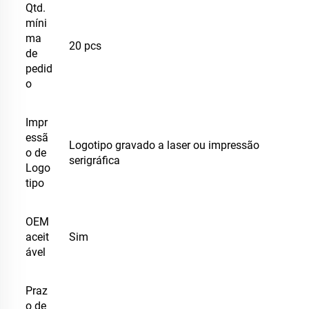
Qtd.
míni
ma
20 pcs
de
pedid
o
Impr
essã
Logotipo gravado a laser ou impressão
o de
serigráfica
Logo
tipo
OEM
aceit
Sim
ável
Praz
o de