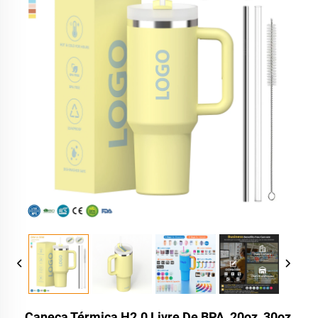
Caneca Térmica H2.0 Livre De BPA, 20oz, 30oz,