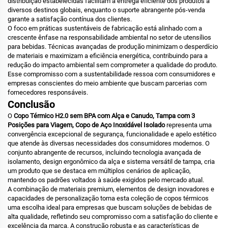
distribuição estabelecidas facilitam a entrega eficiente dos produtos a
diversos destinos globais, enquanto o suporte abrangente pós-venda
garante a satisfação contínua dos clientes.
O foco em práticas sustentáveis de fabricação está alinhado com a
crescente ênfase na responsabilidade ambiental no setor de utensílios
para bebidas. Técnicas avançadas de produção minimizam o desperdício
de materiais e maximizam a eficiência energética, contribuindo para a
redução do impacto ambiental sem comprometer a qualidade do produto.
Esse compromisso com a sustentabilidade ressoa com consumidores e
empresas conscientes do meio ambiente que buscam parcerias com
fornecedores responsáveis.
Conclusão
O
Copo Térmico H2.0 sem BPA com Alça e Canudo, Tampa com 3
Posições para Viagem, Copo de Aço Inoxidável Isolado
representa uma
convergência excepcional de segurança, funcionalidade e apelo estético
que atende às diversas necessidades dos consumidores modernos. O
conjunto abrangente de recursos, incluindo tecnologia avançada de
isolamento, design ergonômico da alça e sistema versátil de tampa, cria
um produto que se destaca em múltiplos cenários de aplicação,
mantendo os padrões voltados à saúde exigidos pelo mercado atual.
A combinação de materiais premium, elementos de design inovadores e
capacidades de personalização torna esta coleção de copos térmicos
uma escolha ideal para empresas que buscam soluções de bebidas de
alta qualidade, refletindo seu compromisso com a satisfação do cliente e
excelência da marca. A construção robusta e as características de