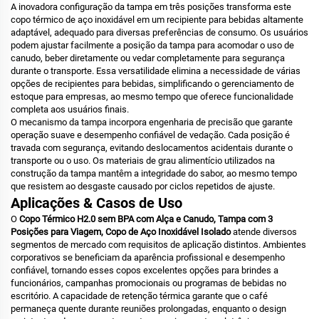
A inovadora configuração da tampa em três posições transforma este
copo térmico de aço inoxidável em um recipiente para bebidas altamente
adaptável, adequado para diversas preferências de consumo. Os usuários
podem ajustar facilmente a posição da tampa para acomodar o uso de
canudo, beber diretamente ou vedar completamente para segurança
durante o transporte. Essa versatilidade elimina a necessidade de várias
opções de recipientes para bebidas, simplificando o gerenciamento de
estoque para empresas, ao mesmo tempo que oferece funcionalidade
completa aos usuários finais.
O mecanismo da tampa incorpora engenharia de precisão que garante
operação suave e desempenho confiável de vedação. Cada posição é
travada com segurança, evitando deslocamentos acidentais durante o
transporte ou o uso. Os materiais de grau alimentício utilizados na
construção da tampa mantêm a integridade do sabor, ao mesmo tempo
que resistem ao desgaste causado por ciclos repetidos de ajuste.
Aplicações & Casos de Uso
O
Copo Térmico H2.0 sem BPA com Alça e Canudo, Tampa com 3
Posições para Viagem, Copo de Aço Inoxidável Isolado
atende diversos
segmentos de mercado com requisitos de aplicação distintos. Ambientes
corporativos se beneficiam da aparência profissional e desempenho
confiável, tornando esses copos excelentes opções para brindes a
funcionários, campanhas promocionais ou programas de bebidas no
escritório. A capacidade de retenção térmica garante que o café
permaneça quente durante reuniões prolongadas, enquanto o design