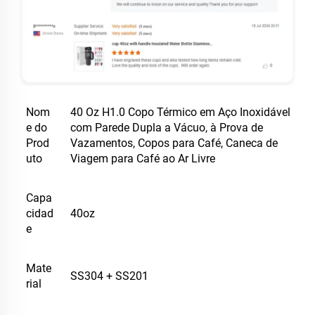
Nom
40 Oz H1.0 Copo Térmico em Aço Inoxidável
e do
com Parede Dupla a Vácuo, à Prova de
Prod
Vazamentos, Copos para Café, Caneca de
uto
Viagem para Café ao Ar Livre
Capa
cidad
40oz
e
Mate
SS304 + SS201
rial