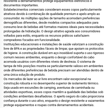
resistente a derramamentos protege equipamentos eletrônicos e
documentos importantes.
Estabelecimentos comerciais consideram esses copos particularmente
atrativos devido à combinação de qualidade premium e apelo amplo ao
consumidor. As múltiplas opções de tamanho acomodam preferências
demográficas diferentes, desde modelos compactos adequados para
consumo leve de bebidas até formatos maiores ideais para necessidades
prolongadas de hidratação. O design atrativo agrada aos consumidores
voltados para estilo, enquanto os recursos práticos satisfazem
compradores focados em funcionalidade.
Instituições educacionais e instalações de saúde valorizam a construção
livre de BPA e as propriedades fáceis de limpar, que apoiam os protocolos
de higiene. A construção durável em aço inoxidável suporta o uso rigoroso
comum nesses ambientes, enquanto o design confortável do cabo
acomoda usuários com diferentes níveis de destreza. O sistema de
tampa de três posições mostra-se particularmente valioso em ambientes
onde diferentes preferências de bebida precisam ser atendidas dentro de
uma única solução de produto.
Os mercados de lazer ao ar livre encontram valor excepcional na
construção robusta e no desempenho superior de isolamento térmico.
Seja usado em excursões de camping, aventuras de caminhada ou
atividades esportivas, esses copos mantêm a qualidade das bebidas sob
condições ambientais desafiadoras. O aperto seguro do cabo proporciona
confiança durante o uso ativo, enquanto o design resistente a vazamentos
protege equipamentos e roupas contra derramamentos acidentais.