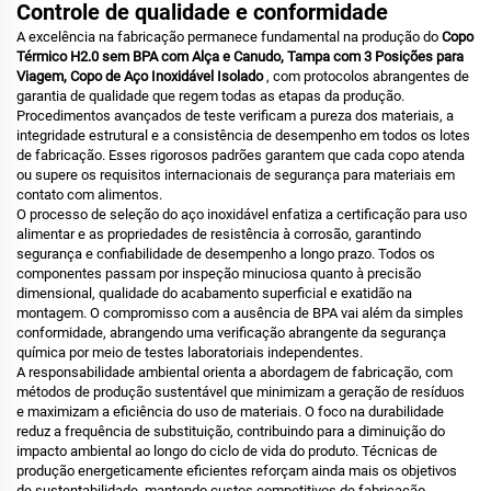
Controle de qualidade e conformidade
A excelência na fabricação permanece fundamental na produção do
Copo
Térmico H2.0 sem BPA com Alça e Canudo, Tampa com 3 Posições para
Viagem, Copo de Aço Inoxidável Isolado
, com protocolos abrangentes de
garantia de qualidade que regem todas as etapas da produção.
Procedimentos avançados de teste verificam a pureza dos materiais, a
integridade estrutural e a consistência de desempenho em todos os lotes
de fabricação. Esses rigorosos padrões garantem que cada copo atenda
ou supere os requisitos internacionais de segurança para materiais em
contato com alimentos.
O processo de seleção do aço inoxidável enfatiza a certificação para uso
alimentar e as propriedades de resistência à corrosão, garantindo
segurança e confiabilidade de desempenho a longo prazo. Todos os
componentes passam por inspeção minuciosa quanto à precisão
dimensional, qualidade do acabamento superficial e exatidão na
montagem. O compromisso com a ausência de BPA vai além da simples
conformidade, abrangendo uma verificação abrangente da segurança
química por meio de testes laboratoriais independentes.
A responsabilidade ambiental orienta a abordagem de fabricação, com
métodos de produção sustentável que minimizam a geração de resíduos
e maximizam a eficiência do uso de materiais. O foco na durabilidade
reduz a frequência de substituição, contribuindo para a diminuição do
impacto ambiental ao longo do ciclo de vida do produto. Técnicas de
produção energeticamente eficientes reforçam ainda mais os objetivos
de sustentabilidade, mantendo custos competitivos de fabricação.