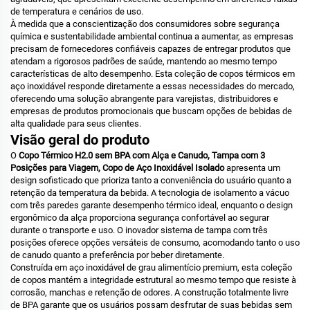
de temperatura e cenários de uso.
À medida que a conscientização dos consumidores sobre segurança
química e sustentabilidade ambiental continua a aumentar, as empresas
precisam de fornecedores confiáveis capazes de entregar produtos que
atendam a rigorosos padrões de saúde, mantendo ao mesmo tempo
características de alto desempenho. Esta coleção de copos térmicos em
aço inoxidável responde diretamente a essas necessidades do mercado,
oferecendo uma solução abrangente para varejistas, distribuidores e
empresas de produtos promocionais que buscam opções de bebidas de
alta qualidade para seus clientes.
Visão geral do produto
O
Copo Térmico H2.0 sem BPA com Alça e Canudo, Tampa com 3
Posições para Viagem, Copo de Aço Inoxidável Isolado
apresenta um
design sofisticado que prioriza tanto a conveniência do usuário quanto a
retenção da temperatura da bebida. A tecnologia de isolamento a vácuo
com três paredes garante desempenho térmico ideal, enquanto o design
ergonômico da alça proporciona segurança confortável ao segurar
durante o transporte e uso. O inovador sistema de tampa com três
posições oferece opções versáteis de consumo, acomodando tanto o uso
de canudo quanto a preferência por beber diretamente.
Construída em aço inoxidável de grau alimentício premium, esta coleção
de copos mantém a integridade estrutural ao mesmo tempo que resiste à
corrosão, manchas e retenção de odores. A construção totalmente livre
de BPA garante que os usuários possam desfrutar de suas bebidas sem