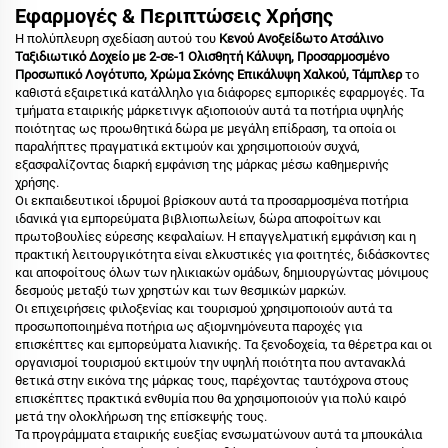
Εφαρμογές & Περιπτώσεις Χρήσης
Η πολύπλευρη σχεδίαση αυτού του
Κενού Ανοξείδωτο Ατσάλινο
Ταξιδιωτικό Δοχείο με 2-σε-1 Ολισθητή Κάλυψη, Προσαρμοσμένο
Προσωπικό Λογότυπο, Χρώμα Σκόνης Επικάλυψη Χαλκού, Τάμπλερ
το
καθιστά εξαιρετικά κατάλληλο για διάφορες εμπορικές εφαρμογές. Τα
τμήματα εταιρικής μάρκετινγκ αξιοποιούν αυτά τα ποτήρια υψηλής
ποιότητας ως προωθητικά δώρα με μεγάλη επίδραση, τα οποία οι
παραλήπτες πραγματικά εκτιμούν και χρησιμοποιούν συχνά,
εξασφαλίζοντας διαρκή εμφάνιση της μάρκας μέσω καθημερινής
χρήσης.
Οι εκπαιδευτικοί ιδρυμοί βρίσκουν αυτά τα προσαρμοσμένα ποτήρια
ιδανικά για εμπορεύματα βιβλιοπωλείων, δώρα αποφοίτων και
πρωτοβουλίες εύρεσης κεφαλαίων. Η επαγγελματική εμφάνιση και η
πρακτική λειτουργικότητα είναι ελκυστικές για φοιτητές, διδάσκοντες
και αποφοίτους όλων των ηλικιακών ομάδων, δημιουργώντας μόνιμους
δεσμούς μεταξύ των χρηστών και των θεσμικών μαρκών.
Οι επιχειρήσεις φιλοξενίας και τουρισμού χρησιμοποιούν αυτά τα
προσωποποιημένα ποτήρια ως αξιομνημόνευτα παροχές για
επισκέπτες και εμπορεύματα λιανικής. Τα ξενοδοχεία, τα θέρετρα και οι
οργανισμοί τουρισμού εκτιμούν την υψηλή ποιότητα που αντανακλά
θετικά στην εικόνα της μάρκας τους, παρέχοντας ταυτόχρονα στους
επισκέπτες πρακτικά ενθυμία που θα χρησιμοποιούν για πολύ καιρό
μετά την ολοκλήρωση της επίσκεψής τους.
Τα προγράμματα εταιρικής ευεξίας ενσωματώνουν αυτά τα μπουκάλια