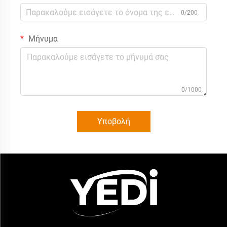
0/200
Μήνυμα
0/1000
Υποβολή