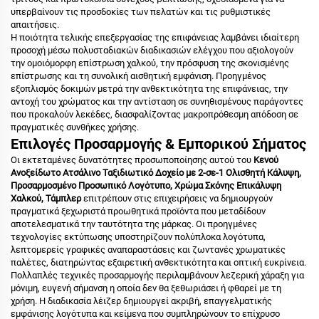
υπερβαίνουν τις προσδοκίες των πελατών και τις ρυθμιστικές
απαιτήσεις.
Η ποιότητα τελικής επεξεργασίας της επιφάνειας λαμβάνει ιδιαίτερη
προσοχή μέσω πολυσταδιακών διαδικασιών ελέγχου που αξιολογούν
την ομοιόμορφη επίστρωση χαλκού, την πρόσφυση της σκονισμένης
επίστρωσης και τη συνολική αισθητική εμφάνιση. Προηγμένος
εξοπλισμός δοκιμών μετρά την ανθεκτικότητα της επιφάνειας, την
αντοχή του χρώματος και την αντίσταση σε συνηθισμένους παράγοντες
που προκαλούν λεκέδες, διασφαλίζοντας μακροπρόθεσμη απόδοση σε
πραγματικές συνθήκες χρήσης.
Επιλογές Προσαρμογής & Εμπορικού Σήματος
Οι εκτεταμένες δυνατότητες προσωποποίησης αυτού του
Κενού
Ανοξείδωτο Ατσάλινο Ταξιδιωτικό Δοχείο με 2-σε-1 Ολισθητή Κάλυψη,
Προσαρμοσμένο Προσωπικό Λογότυπο, Χρώμα Σκόνης Επικάλυψη
Χαλκού, Τάμπλερ
επιτρέπουν στις επιχειρήσεις να δημιουργούν
πραγματικά ξεχωριστά προωθητικά προϊόντα που μεταδίδουν
αποτελεσματικά την ταυτότητα της μάρκας. Οι προηγμένες
τεχνολογίες εκτύπωσης υποστηρίζουν πολύπλοκα λογότυπα,
λεπτομερείς γραφικές αναπαραστάσεις και ζωντανές χρωματικές
παλέτες, διατηρώντας εξαιρετική ανθεκτικότητα και οπτική ευκρίνεια.
Πολλαπλές τεχνικές προσαρμογής περιλαμβάνουν λεζερική χάραξη για
μόνιμη, ευγενή σήμανση η οποία δεν θα ξεθωριάσει ή φθαρεί με τη
χρήση. Η διαδικασία λέιζερ δημιουργεί ακριβή, επαγγελματικής
εμφάνισης λογότυπα και κείμενα που συμπληρώνουν το επίχρυσο