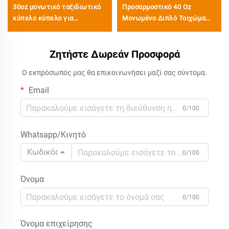
30oz μονωτικό ταξιδιωτικό
Προσαρμοστικό 40 Oz
κύπελο κύπελο για
Μονωμένο Διπλό Τοιχώμα
παγωμένο καφέ με καπάκι με
Ανοξείδωτο Χάλυβα Κύπελο
δίκαιωμα
με Διπλωμένο Καπάκι με
επαναχρηστοποιούμενο
Ζητήστε Δωρεάν Προσφορά
Λαβή Ταξιδιωτικό Κύπελο
ανοξείδωτο χάλυβα μπουκάλι
Καφέ για Γραφείο Δωρο Σετ
Ο εκπρόσωπός μας θα επικοινωνήσει μαζί σας σύντομα.
νερού κύπελο με λαβή και
straw
Email
0/100
Whatsapp/Κινητό
Κωδικός
0/100
Όνομα
0/100
Όνομα επιχείρησης