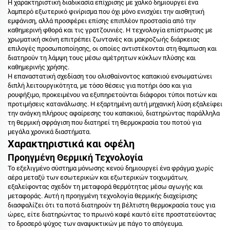
Η χαρακτηριστική διαδικασία επίχρισης με χαλκό δημιουργεί ένα
λαμπερό εξωτερικό φινίρισμα που όχι μόνο ενισχύει την αισθητική
εμφάνιση, αλλά προσφέρει επίσης επιπλέον προστασία από την
καθημερινή φθορά και τις γρατζουνιές. Η τεχνολογία επίστρωσης με
χρωματική σκόνη επιτρέπει ζωντανές και μακροζωής διάρκειας
επιλογές προσωποποίησης, οι οποίες αντιστέκονται στη θαμπωση και
διατηρούν τη λάμψη τους μέσω αμέτρητων κύκλων πλύσης και
καθημερινής χρήσης.
Η επαναστατική σχεδίαση του ολισθαίνοντος καπακιού ενσωματώνει
διπλή λειτουργικότητα, με τόσο θέσεις για ποτήρι όσο και για
ρουφήξιμο, προκειμένου να εξυπηρετούνται διάφοροι τύποι ποτών και
προτιμήσεις κατανάλωσης. Η εξαρτημένη αυτή μηχανική λύση εξαλείφει
την ανάγκη πλήρους αφαίρεσης του καπακιού, διατηρώντας παράλληλα
τη θερμική σφράγιση που διατηρεί τη θερμοκρασία του ποτού για
μεγάλα χρονικά διαστήματα.
Χαρακτηριστικά και οφέλη
Προηγμένη Θερμική Τεχνολογία
Το εξελιγμένο σύστημα μόνωσης κενού δημιουργεί ένα φράγμα χωρίς
αέρα μεταξύ των εσωτερικών και εξωτερικών τοιχωμάτων,
εξαλείφοντας σχεδόν τη μεταφορά θερμότητας μέσω αγωγής και
μεταφοράς. Αυτή η προηγμένη τεχνολογία θερμικής διαχείρισης
διασφαλίζει ότι τα ποτά διατηρούν τη βέλτιστη θερμοκρασία τους για
ώρες, είτε διατηρώντας το πρωινό καφέ καυτό είτε προστατεύοντας
το δροσερό ψύχος των αναψυκτικών με πάγο το απόγευμα.