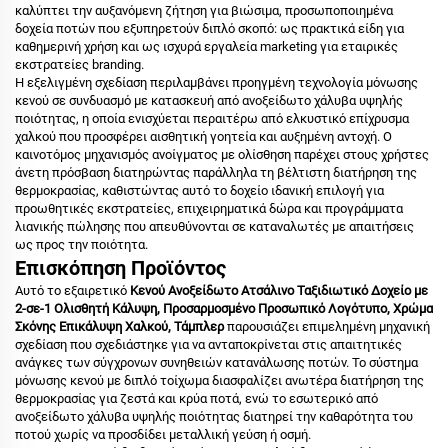
καλύπτει την αυξανόμενη ζήτηση για βιώσιμα, προσωποποιημένα
δοχεία ποτών που εξυπηρετούν διπλό σκοπό: ως πρακτικά είδη για
καθημερινή χρήση και ως ισχυρά εργαλεία marketing για εταιρικές
εκστρατείες branding.
Η εξελιγμένη σχεδίαση περιλαμβάνει προηγμένη τεχνολογία μόνωσης
κενού σε συνδυασμό με κατασκευή από ανοξείδωτο χάλυβα υψηλής
ποιότητας, η οποία ενισχύεται περαιτέρω από ελκυστικό επίχρυσμα
χαλκού που προσφέρει αισθητική γοητεία και αυξημένη αντοχή. Ο
καινοτόμος μηχανισμός ανοίγματος με ολίσθηση παρέχει στους χρήστες
άνετη πρόσβαση διατηρώντας παράλληλα τη βέλτιστη διατήρηση της
θερμοκρασίας, καθιστώντας αυτό το δοχείο ιδανική επιλογή για
προωθητικές εκστρατείες, επιχειρηματικά δώρα και προγράμματα
λιανικής πώλησης που απευθύνονται σε καταναλωτές με απαιτήσεις
ως προς την ποιότητα.
Επισκόπηση Προϊόντος
Αυτό το εξαιρετικό
Κενού Ανοξείδωτο Ατσάλινο Ταξιδιωτικό Δοχείο με
2-σε-1 Ολισθητή Κάλυψη, Προσαρμοσμένο Προσωπικό Λογότυπο, Χρώμα
Σκόνης Επικάλυψη Χαλκού, Τάμπλερ
παρουσιάζει επιμελημένη μηχανική
σχεδίαση που σχεδιάστηκε για να ανταποκρίνεται στις απαιτητικές
ανάγκες των σύγχρονων συνηθειών κατανάλωσης ποτών. Το σύστημα
μόνωσης κενού με διπλό τοίχωμα διασφαλίζει ανωτέρα διατήρηση της
θερμοκρασίας για ζεστά και κρύα ποτά, ενώ το εσωτερικό από
ανοξείδωτο χάλυβα υψηλής ποιότητας διατηρεί την καθαρότητα του
ποτού χωρίς να προσδίδει μεταλλική γεύση ή οσμή.