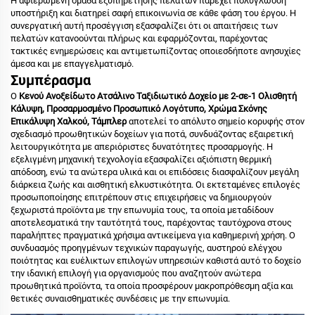
Η αφιερωμένη ομάδα εξυπηρέτησης πελατών παρέχει πολύγλωσση
υποστήριξη και διατηρεί σαφή επικοινωνία σε κάθε φάση του έργου. Η
συνεργατική αυτή προσέγγιση εξασφαλίζει ότι οι απαιτήσεις των
πελατών κατανοούνται πλήρως και εφαρμόζονται, παρέχοντας
τακτικές ενημερώσεις και αντιμετωπίζοντας οποιεσδήποτε ανησυχίες
άμεσα και με επαγγελματισμό.
Συμπέρασμα
Ο
Κενού Ανοξείδωτο Ατσάλινο Ταξιδιωτικό Δοχείο με 2-σε-1 Ολισθητή
Κάλυψη, Προσαρμοσμένο Προσωπικό Λογότυπο, Χρώμα Σκόνης
Επικάλυψη Χαλκού, Τάμπλερ
αποτελεί το απόλυτο σημείο κορυφής στον
σχεδιασμό προωθητικών δοχείων για ποτά, συνδυάζοντας εξαιρετική
λειτουργικότητα με απεριόριστες δυνατότητες προσαρμογής. Η
εξελιγμένη μηχανική τεχνολογία εξασφαλίζει αξιόπιστη θερμική
απόδοση, ενώ τα ανώτερα υλικά και οι επιδόσεις διασφαλίζουν μεγάλη
διάρκεια ζωής και αισθητική ελκυστικότητα. Οι εκτεταμένες επιλογές
προσωποποίησης επιτρέπουν στις επιχειρήσεις να δημιουργούν
ξεχωριστά προϊόντα με την επωνυμία τους, τα οποία μεταδίδουν
αποτελεσματικά την ταυτότητά τους, παρέχοντας ταυτόχρονα στους
παραλήπτες πραγματικά χρήσιμα αντικείμενα για καθημερινή χρήση. Ο
συνδυασμός προηγμένων τεχνικών παραγωγής, αυστηρού ελέγχου
ποιότητας και ευέλικτων επιλογών υπηρεσιών καθιστά αυτό το δοχείο
την ιδανική επιλογή για οργανισμούς που αναζητούν ανώτερα
προωθητικά προϊόντα, τα οποία προσφέρουν μακροπρόθεσμη αξία και
θετικές συναισθηματικές συνδέσεις με την επωνυμία.