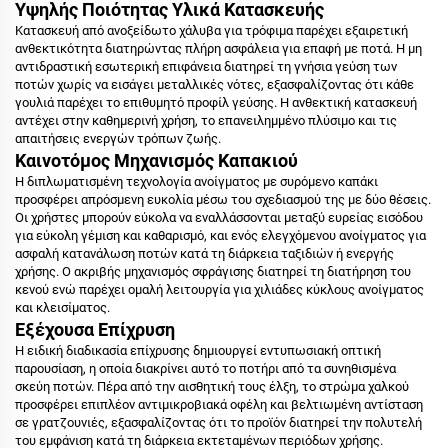
Υψηλής Ποιότητας Υλικά Κατασκευής
Κατασκευή από ανοξείδωτο χάλυβα για τρόφιμα παρέχει εξαιρετική
ανθεκτικότητα διατηρώντας πλήρη ασφάλεια για επαφή με ποτά. Η μη
αντιδραστική εσωτερική επιφάνεια διατηρεί τη γνήσια γεύση των
ποτών χωρίς να εισάγει μεταλλικές νότες, εξασφαλίζοντας ότι κάθε
γουλιά παρέχει το επιθυμητό προφίλ γεύσης. Η ανθεκτική κατασκευή
αντέχει στην καθημερινή χρήση, το επανειλημμένο πλύσιμο και τις
απαιτήσεις ενεργών τρόπων ζωής.
Καινοτόμος Μηχανισμός Καπακιού
Η διπλωματισμένη τεχνολογία ανοίγματος με συρόμενο καπάκι
προσφέρει απρόσμενη ευκολία μέσω του σχεδιασμού της με δύο θέσεις.
Οι χρήστες μπορούν εύκολα να εναλλάσσονται μεταξύ ευρείας εισόδου
για εύκολη γέμιση και καθαρισμό, και ενός ελεγχόμενου ανοίγματος για
ασφαλή κατανάλωση ποτών κατά τη διάρκεια ταξιδιών ή ενεργής
χρήσης. Ο ακριβής μηχανισμός σφράγισης διατηρεί τη διατήρηση του
κενού ενώ παρέχει ομαλή λειτουργία για χιλιάδες κύκλους ανοίγματος
και κλεισίματος.
Εξέχουσα Επίχρυση
Η ειδική διαδικασία επίχρυσης δημιουργεί εντυπωσιακή οπτική
παρουσίαση, η οποία διακρίνει αυτό το ποτήρι από τα συνηθισμένα
σκεύη ποτών. Πέρα από την αισθητική τους έλξη, το στρώμα χαλκού
προσφέρει επιπλέον αντιμικροβιακά οφέλη και βελτιωμένη αντίσταση
σε γρατζουνιές, εξασφαλίζοντας ότι το προϊόν διατηρεί την πολυτελή
του εμφάνιση κατά τη διάρκεια εκτεταμένων περιόδων χρήσης.