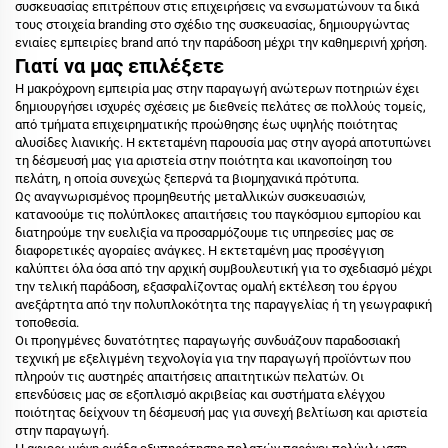
συσκευασίας επιτρέπουν στις επιχειρήσεις να ενσωματώνουν τα δικά
τους στοιχεία branding στο σχέδιο της συσκευασίας, δημιουργώντας
ενιαίες εμπειρίες brand από την παράδοση μέχρι την καθημερινή χρήση.
Γιατί να μας επιλέξετε
Η μακρόχρονη εμπειρία μας στην παραγωγή ανώτερων ποτηριών έχει
δημιουργήσει ισχυρές σχέσεις με διεθνείς πελάτες σε πολλούς τομείς,
από τμήματα επιχειρηματικής προώθησης έως υψηλής ποιότητας
αλυσίδες λιανικής. Η εκτεταμένη παρουσία μας στην αγορά αποτυπώνει
τη δέσμευσή μας για αριστεία στην ποιότητα και ικανοποίηση του
πελάτη, η οποία συνεχώς ξεπερνά τα βιομηχανικά πρότυπα.
Ως αναγνωρισμένος προμηθευτής μεταλλικών συσκευασιών,
κατανοούμε τις πολύπλοκες απαιτήσεις του παγκόσμιου εμπορίου και
διατηρούμε την ευελιξία να προσαρμόζουμε τις υπηρεσίες μας σε
διαφορετικές αγοραίες ανάγκες. Η εκτεταμένη μας προσέγγιση
καλύπτει όλα όσα από την αρχική συμβουλευτική για το σχεδιασμό μέχρι
την τελική παράδοση, εξασφαλίζοντας ομαλή εκτέλεση του έργου
ανεξάρτητα από την πολυπλοκότητα της παραγγελίας ή τη γεωγραφική
τοποθεσία.
Οι προηγμένες δυνατότητες παραγωγής συνδυάζουν παραδοσιακή
τεχνική με εξελιγμένη τεχνολογία για την παραγωγή προϊόντων που
πληρούν τις αυστηρές απαιτήσεις απαιτητικών πελατών. Οι
επενδύσεις μας σε εξοπλισμό ακριβείας και συστήματα ελέγχου
ποιότητας δείχνουν τη δέσμευσή μας για συνεχή βελτίωση και αριστεία
στην παραγωγή.