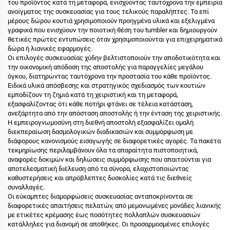
του προϊόντος κατά τη μεταφορά, ενισχύοντας ταυτόχρονα την εμπειρία
ανοίγματος της συσκευασίας για τους τελικούς παραλήπτες. Τα επί
μέρους δώρου κουτιά χρησιμοποιούν προηγμένα υλικά και εξελιγμένα
γραφικά που ενισχύουν την ποιοτική θέση του tumbler και δημιουργούν
θετικές πρώτες εντυπώσεις όταν χρησιμοποιούνται για επιχειρηματικά
δώρα ή λιανικές εφαρμογές.
Οι επιλογές συσκευασίας χύδην βελτιστοποιούν την αποδοτικότητα και
την οικονομική απόδοση της αποστολής για παραγγελίες μεγάλου
όγκου, διατηρώντας ταυτόχρονα την προστασία του κάθε προϊόντος.
Ειδικά υλικά απόσβεσης και στρατηγικός σχεδιασμός των κουτιών
εμποδίζουν τη ζημιά κατά τη χειριστική και τη μεταφορά,
εξασφαλίζοντας ότι κάθε ποτήρι φτάνει σε τέλεια κατάσταση,
ανεξάρτητα από την απόσταση αποστολής ή την ένταση της χειριστικής.
Η εμπειρογνωμοσύνη στη διεθνή αποστολή εξασφαλίζει ομαλή
διεκπεραίωση δασμολογικών διαδικασιών και συμμόρφωση με
διάφορους κανονισμούς εισαγωγής σε διαφορετικές αγορές. Τα πακέτα
τεκμηρίωσης περιλαμβάνουν όλα τα απαραίτητα πιστοποιητικά,
αναφορές δοκιμών και δηλώσεις συμμόρφωσης που απαιτούνται για
αποτελεσματική διέλευση από τα σύνορα, ελαχιστοποιώντας
καθυστερήσεις και απρόβλεπτες δυσκολίες κατά τις διεθνείς
συναλλαγές.
Οι εύκαμπτες διαμορφώσεις συσκευασίας ανταποκρίνονται σε
διαφορετικές απαιτήσεις πελατών, από μεμονωμένες μονάδες λιανικής
με ετικέτες κρέμασης έως ποσότητες πολλαπλών συσκευασιών
κατάλληλες για διανομή σε αποθήκες. Οι προσαρμοσμένες επιλογές