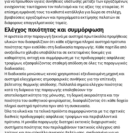
για να προωθούν υγιείς συνήθειες υδάτωσης μεταξύ των εργαζομένων,
ενισχύοντας ταυτόχρονα τον πολιτισμό και τις αξίες της εταιρείας. Η
επίσημη εμφάνισή τους τα καθιστά κατάλληλα για δώρα σε στελέχη,
βραβεύσεις εργαζομένων και προγράμματα εκτίμησης πελατών σε
διάφορους επαγγελματικούς τομείς.
Ελέγχος ποιότητας και συμμόρφωση
Η αριστεία στην παραγωγή ξεκινά με αυστηρά πρωτόκολλα προμήθειας
υλικών που διασφαλίζουν ότι κάθε εξάρτημα πληροί αυστηρά πρότυπα
ποιότητας πριν εισέλθει στη διαδικασία παραγωγής. Κάθε παρτίδα από
ανοξείδωτο χάλυβα υποβάλλεται σε εκτεταμένες δοκιμές για
καθαρότητα, αντοχή και συμμόρφωση με τις προδιαγραφές ασφάλειας
τροφίμων, εξασφαλίζοντας σταθερή απόδοση σε όλες τις παραγωγικές
διαδικασίες.
Η διαδικασία μονώσεως κενού χρησιμοποιεί εξειδικευμένη μηχανή και
αυστηρά ελεγχόμενες ατμοσφαιρικές συνθήκες για την επίτευξη
βέλτιστης θερμικής απόδοσης. Πολλαπλά σημεία ελέγχου ποιότητας
κατά τη διάρκεια της παραγωγής επαληθεύουν την
αποτελεσματικότητα της μόνωσης, τη δομική ακεραιότητα και την
ποιότητα του αισθητικού φινιρίσματος, διασφαλίζοντας ότι κάθε δοχείο
πληροί αυστηρά πρότυπα πριν από τη συσκευασία.
Όλα τα υλικά και τα τελικά προϊόντα συμμορφώνονται με τις σχετικές
διεθνείς προδιαγραφές ασφάλειας τροφίμων και περιβαλλοντικά
πρότυπα. Η μονάδα παραγωγής διατηρεί εκτενείς διαχειριστικές
συστήματα ποιότητας που περιλαμβάνουν τακτικούς ελέγχους από
τρίτους και πρωτόκολλα συνεχούς βελτίωσης, σχεδιασμένα για να