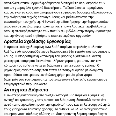
αποτελεσματικό θερμικό φράγμα που διατηρεί τη θερμοκρασία των
ποτών για μεγάλα χρονικά διαστήματα. Τα ζεστά ποτά παραμένουν
καυτά, ενώ τα κρύα ποτά παραμένουν ευχάριστα δροσερά, εξαλείφοντας
την ανάγκη για συχνές επαναγεμίσεις και βελτιώνοντας την
ικανοποίηση του χρήστη. Η δυνατότητα διατήρησης της θερμοκρασίας
αποδεικνύεται ιδιαίτερα πολύτιμη σε επαγγελματικά περιβάλλοντα,
όπου η σταθερή ποιότητα των ποτών συμβάλλει στην παραγωγικότητα
και την άνεση κατά τη διάρκεια επεκτεταμένων εργασιών.
Αριστεία Σχεδίασης Εργονομίας
Η προσεκτικά σχεδιασμένη άνω λαβή παρέχει ασφαλείς επιλογές
λαβής, ενώ προσαρμόζεται σε διάφορα μεγέθη χεριών και προτιμήσεις
λαβής. Η ισορροπημένη κατανομή του βάρους εξασφαλίζει άνετη
μεταφορά, ακόμη και όταν είναι πλήρως γεμάτο, μειώνοντας την
κόπωση του χρήστη κατά τη διάρκεια επεκτεταμένης χρήσης. Ο
μηχανισμός αναδίπλωσης του straw λειτουργεί ομαλά με ελάχιστη
προσπάθεια, επιτρέποντας βολική χρήση με μία μόνο χειρα,
διατηρώντας ταυτόχρονα τα πρότυπα επαγγελματικής εμφάνισης σε
επιχειρησιακά περιβάλλοντα.
Αντοχή και Διάρκεια
Η ανώτερη κατασκευή από ανοξείδωτο χάλυβα παρέχει εξαιρετική
αντοχή σε κρούσεις, γρατζουνιές και διάβρωση, διασφαλίζοντας ότι
αυτά τα ποτήρια διατηρούν την εμφάνισή τους και τη λειτουργικότητά
τους για χρόνια τακτικής χρήσης. Τα ανθεκτικά υλικά αντέχουν στους
καθημερινούς κύκλους πλύσης και διατηρούν τη δομική ακεραιότητα