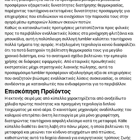
προσφέρουν εξαιρετικές δυνατότητες διατήρησης θερμοκρασίας,
παρέχοντας ταυτόχρονα εκτεταμένες δυνατότητες προσαρμογής για
επιχειρήσεις που επιδιώκουν να ενισχύσουν την παρουσία τους στην
αγορά μέσω εμπορικών λύσεων σκευών ποτών.
Καθώς οι καταναλωτικές προτιμήσεις μετατοπίζονται προς φιλικές
προς το περιβάλλον εναλλακτικές λύσεις στα μονόχρηση φλιτζάνια και
μπουκάλια, αυτή η πολύπλευρη συλλογή tumbler καλύπτει ταυτόχρονα
πολλά τμήματα της αγοράς. Η εξελιγμένη τεχνολογία κενού διασφαλίζει
ότι τα ποτά διατηρούν τη βέλτιστη θερμοκρασία τους για μεγάλο
χρονικό διάστημα, ενώ το ανατομικό σχέδιο βελτιώνει την εμπειρία
χρήσης σε διάφορες εφαρμογές. Από εταιρικές προωθητικές
εκστρατείες μέχρι στρατηγικές λιανικής πώλησης, αυτά τα
προσαρμόσιμα tumbler προσφέρουν αξιολογήσιμη αξία σε επιχειρήσεις
που αναζητούν βιώσιμες εναλλακτικές λύσεις συσκευασίας, οι οποίες
συνδέονται με καταναλωτές που ενδιαφέρονται για το περιβάλλον.
Επισκόπηση Προϊόντος
Η εκτενής σειρά μας από κύπελλα χαρακτηρίζεται από ανοξείδωτο
χάλυβα πρώτης ποιότητας και προηγμένη τεχνολογία διπλού
τοιχώματος με κενό αέρα. Ο καινοτόμος μηχανισμός αναδίπλωσης του
καλαμιού επιτρέπει άνετη λειτουργία με μία μόνο χειραφέτηση,
διατηρώντας ταυτόχρονα ασφαλή κλείσιμο κατά τη μεταφορά. Κάθε
κύπελλο διαθέτει άνετη λαβή στο πάνω μέρος, η οποία βελτιώνει τη
μεταφορά και μειώνει τον κίνδυνο ατυχημάτων από πτώσεις,
καθιστώντας αυτά τα δοχεία ιδανικά για ενεργητικούς τρόπους ζωής