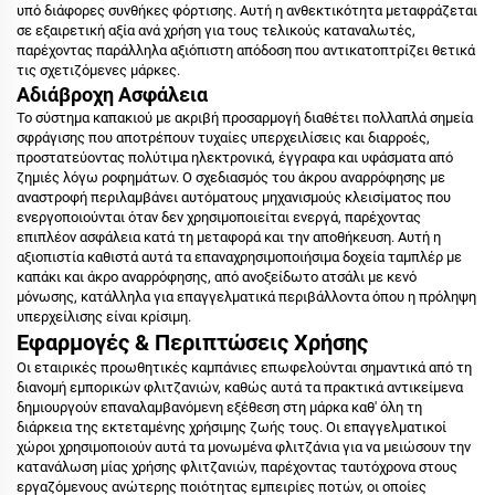
υπό διάφορες συνθήκες φόρτισης. Αυτή η ανθεκτικότητα μεταφράζεται
σε εξαιρετική αξία ανά χρήση για τους τελικούς καταναλωτές,
παρέχοντας παράλληλα αξιόπιστη απόδοση που αντικατοπτρίζει θετικά
τις σχετιζόμενες μάρκες.
Αδιάβροχη Ασφάλεια
Το σύστημα καπακιού με ακριβή προσαρμογή διαθέτει πολλαπλά σημεία
σφράγισης που αποτρέπουν τυχαίες υπερχειλίσεις και διαρροές,
προστατεύοντας πολύτιμα ηλεκτρονικά, έγγραφα και υφάσματα από
ζημιές λόγω ροφημάτων. Ο σχεδιασμός του άκρου αναρρόφησης με
αναστροφή περιλαμβάνει αυτόματους μηχανισμούς κλεισίματος που
ενεργοποιούνται όταν δεν χρησιμοποιείται ενεργά, παρέχοντας
επιπλέον ασφάλεια κατά τη μεταφορά και την αποθήκευση. Αυτή η
αξιοπιστία καθιστά αυτά τα επαναχρησιμοποιήσιμα δοχεία ταμπλέρ με
καπάκι και άκρο αναρρόφησης, από ανοξείδωτο ατσάλι με κενό
μόνωσης, κατάλληλα για επαγγελματικά περιβάλλοντα όπου η πρόληψη
υπερχείλισης είναι κρίσιμη.
Εφαρμογές & Περιπτώσεις Χρήσης
Οι εταιρικές προωθητικές καμπάνιες επωφελούνται σημαντικά από τη
διανομή εμπορικών φλιτζανιών, καθώς αυτά τα πρακτικά αντικείμενα
δημιουργούν επαναλαμβανόμενη εξέθεση στη μάρκα καθ' όλη τη
διάρκεια της εκτεταμένης χρήσιμης ζωής τους. Οι επαγγελματικοί
χώροι χρησιμοποιούν αυτά τα μονωμένα φλιτζάνια για να μειώσουν την
κατανάλωση μίας χρήσης φλιτζανιών, παρέχοντας ταυτόχρονα στους
εργαζόμενους ανώτερης ποιότητας εμπειρίες ποτών, οι οποίες