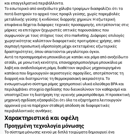
και επαγγελματικά περιβάλλοντα.
Το εσωτερικό από ανοξείδωτο χάλυβα τροφίμων διασφαλίζει ότι τα
ποτά διατηρούν το αρχικό τους προφίλ γεύσης, χωρίς παρεμβολές
μεταλλικής γεύσης ή κινδύνους διαρροής χημικών. Η εξωτερική
επιφάνεια δέχεται διάφορες τεχνικές προσαρμογής, επιτρέποντας στις
μάρκες να επιτύχουν ξεχωριστές οπτικές παρουσιάσεις που
συμφωνούν με τους στόχους τους στο marketing. Διάφορες επιλογές
χωρητικότητας καλύπτουν διαφορετικές προτιμήσεις χρήσης, από
συμπαγή προσωπική υδροποίηση μέχρι εκτεταμένες εξωτερικές
δραστηριότητες, όπου απαιτούνται μεγαλύτεροι όγκοι.
Αυτά τα προσαρμοσμένα μπουκάλια με καπάκι και ράμα από ανοξείδωτο
ατσάλι, με μονωτική κενότητα, επαναχρησιμοποιήσιμα μπουκάλια με
λαβή και αναδιπλούμενη ράμα, διαθέτουν ακριβώς μηχανουργημένα
καπάκια που δημιουργούν αεροστεγείς σφραγίδες, αποτρέποντας τη
διαρροή και διατηρώντας τη θερμοκρασιακή ακεραιότητα. Το
ενσωματωμένο σύστημα ράμας χρησιμοποιεί υλικά ελεύθερα BPA και
περιλαμβάνει στοιχεία σχεδίασης που διευκολύνουν τον καθαρισμό και
υποστηρίζουν τη διατήρηση της υγιεινής μακροπρόθεσμα. Η προσεκτική
μηχανική σχεδίαση εξασφαλίζει ότι όλα τα εξαρτήματα λειτουργούν
αρμονικά για να παρέχουν σταθερή απόδοση σε διαφορετικές
περιβαλλοντικές συνθήκες.
Χαρακτηριστικά και οφέλη
Προηγμένη τεχνολογία μόνωσης
Το σύστημα μόνωσης κενού με διπλά τοιχώματα δημιουργεί ένα