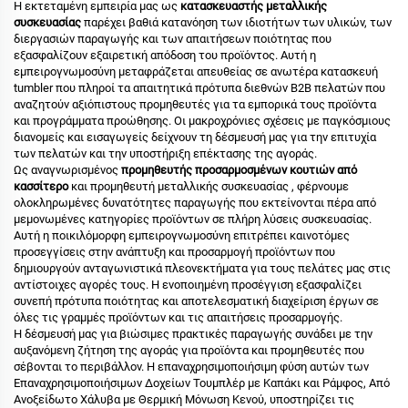
Η εκτεταμένη εμπειρία μας ως
κατασκευαστής μεταλλικής
συσκευασίας
παρέχει βαθιά κατανόηση των ιδιοτήτων των υλικών, των
διεργασιών παραγωγής και των απαιτήσεων ποιότητας που
εξασφαλίζουν εξαιρετική απόδοση του προϊόντος. Αυτή η
εμπειρογνωμοσύνη μεταφράζεται απευθείας σε ανωτέρα κατασκευή
tumbler που πληροί τα απαιτητικά πρότυπα διεθνών B2B πελατών που
αναζητούν αξιόπιστους προμηθευτές για τα εμπορικά τους προϊόντα
και προγράμματα προώθησης. Οι μακροχρόνιες σχέσεις με παγκόσμιους
διανομείς και εισαγωγείς δείχνουν τη δέσμευσή μας για την επιτυχία
των πελατών και την υποστήριξη επέκτασης της αγοράς.
Ως αναγνωρισμένος
προμηθευτής προσαρμοσμένων κουτιών από
κασσίτερο
και
προμηθευτή μεταλλικής συσκευασίας
, φέρνουμε
ολοκληρωμένες δυνατότητες παραγωγής που εκτείνονται πέρα από
μεμονωμένες κατηγορίες προϊόντων σε πλήρη λύσεις συσκευασίας.
Αυτή η ποικιλόμορφη εμπειρογνωμοσύνη επιτρέπει καινοτόμες
προσεγγίσεις στην ανάπτυξη και προσαρμογή προϊόντων που
δημιουργούν ανταγωνιστικά πλεονεκτήματα για τους πελάτες μας στις
αντίστοιχες αγορές τους. Η ενοποιημένη προσέγγιση εξασφαλίζει
συνεπή πρότυπα ποιότητας και αποτελεσματική διαχείριση έργων σε
όλες τις γραμμές προϊόντων και τις απαιτήσεις προσαρμογής.
Η δέσμευσή μας για βιώσιμες πρακτικές παραγωγής συνάδει με την
αυξανόμενη ζήτηση της αγοράς για προϊόντα και προμηθευτές που
σέβονται το περιβάλλον. Η επαναχρησιμοποιήσιμη φύση αυτών των
Επαναχρησιμοποιήσιμων Δοχείων Τουμπλέρ με Καπάκι και Ράμφος, Από
Ανοξείδωτο Χάλυβα με Θερμική Μόνωση Κενού, υποστηρίζει τις