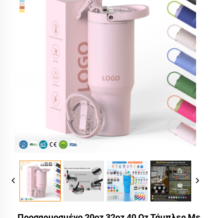
Προσαρμοσμένο 20oz 32oz 40 Oz Τάμπλερ Με