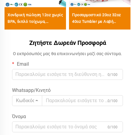
Χονδρική πώληση 12oz χωρίς
Προσαρμοστικό 20oz 32oz
BPA, διπλό τοίχωμα,
40oz Tumbler με Λαβή
μονωμένα ταξιδιωτικά
Μονωμένο Φλιτζάνι με
φλιτζάνια καφέ από
Καπάκι Άγκιστρου
ανοξείδωτο χάλυβα, Tumbler
Ζητήστε Δωρεάν Προσφορά
Αναποδογυρίζου Ταξιδιωτικό
με κενό με προσαρμοσμένο
Δοχείο Από Ανοξείδωτο
Ο εκπρόσωπός μας θα επικοινωνήσει μαζί σας σύντομα.
λογότυπο
Χάλυβα με Λαβή Ζεστό και
Κρύο
Email
0/100
Whatsapp/Κινητό
Κωδικός
0/100
Όνομα
0/100