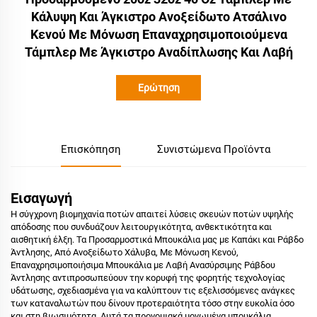
Κάλυψη Και Άγκιστρο Ανοξείδωτο Ατσάλινο
Κενού Με Μόνωση Επαναχρησιμοποιούμενα
Τάμπλερ Με Άγκιστρο Αναδίπλωσης Και Λαβή
Ερώτηση
Επισκόπηση
Συνιστώμενα Προϊόντα
Εισαγωγή
Η σύγχρονη βιομηχανία ποτών απαιτεί λύσεις σκευών ποτών υψηλής
απόδοσης που συνδυάζουν λειτουργικότητα, ανθεκτικότητα και
αισθητική έλξη. Τα Προσαρμοστικά Μπουκάλια μας με Καπάκι και Ράβδο
Άντλησης, Από Ανοξείδωτο Χάλυβα, Με Μόνωση Κενού,
Επαναχρησιμοποιήσιμα Μπουκάλια με Λαβή Ανασύρσιμης Ράβδου
Άντλησης αντιπροσωπεύουν την κορυφή της φορητής τεχνολογίας
υδάτωσης, σχεδιασμένα για να καλύπτουν τις εξελισσόμενες ανάγκες
των καταναλωτών που δίνουν προτεραιότητα τόσο στην ευκολία όσο
και στη βιωσιμότητα. Αυτά τα προνομιακά μονωμένα μπουκάλια