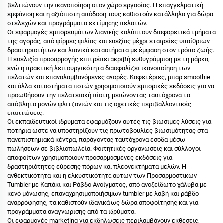
βελτιώνουν την ικανοποίηση στον χώρο εργασίας. Η επαγγελματική
εμφάνιση και η αξιόπιστη απόδοση τους καθιστούν κατάλληλα για δώρα
στελεχών και προγράμματα εκτίμησης πελατών.
Οι εφαρμογές εμπορευμάτων λιανικής καλύπτουν διαφορετικά τμήματα
της αγοράς, από φίρμες φιλίας και ευεξίας μέχρι εταιρείες υπαίθριων
δραστηριοτήτων και λιανικά καταστήματα με έμφαση στον τρόπο ζωής.
Η ευελιξία προσαρμογής επιτρέπει ακριβή ευθυγράμμιση με τη μάρκα,
ενώ η πρακτική λειτουργικότητα διασφαλίζει ικανοποίηση των
πελατών και επαναλαμβανόμενες αγορές. Καφετέριες, μπαρ smoothie
και άλλα καταστήματα ποτών χρησιμοποιούν εμπορικές εκδόσεις για να
προωθήσουν την πελατειακή πίστη, μειώνοντας ταυτόχρονα τα
απόβλητα μονών φλιτζανιών και τις σχετικές περιβαλλοντικές
επιπτώσεις.
Οι εκπαιδευτικοί ιδρύματα εφαρμόζουν αυτές τις βιώσιμες λύσεις για
ποτήρια ώστε να υποστηρίξουν τις πρωτοβουλίες βιωσιμότητας στα
πανεπιστημιακά κέντρα, παράγοντας ταυτόχρονα έσοδα μέσω
πωλήσεων σε βιβλιοπωλεία. Φοιτητικές οργανώσεις και σύλλογοι
αποφοίτων χρησιμοποιούν προσαρμοσμένες εκδόσεις για
δραστηριότητες εύρεσης πόρων και πλεονεκτήματα μελών. Η
ανθεκτικότητα και η ελκυστικότητα αυτών των Προσαρμοστικών
Tumbler με Καπάκι και Ράβδο Ανοίγματος, από ανοξείδωτο χάλυβα με
κενό μόνωσης, επαναχρησιμοποιήσιμων tumbler με λαβή και ράβδο
αναρρόφησης, τα καθιστούν ιδανικά ως δώρα αποφοίτησης και για
προγράμματα αναγνώρισης από τα ιδρύματα.
Οι εφαρμογές marketing για εκδηλώσεις περιλαμβάνουν εκθέσεις,