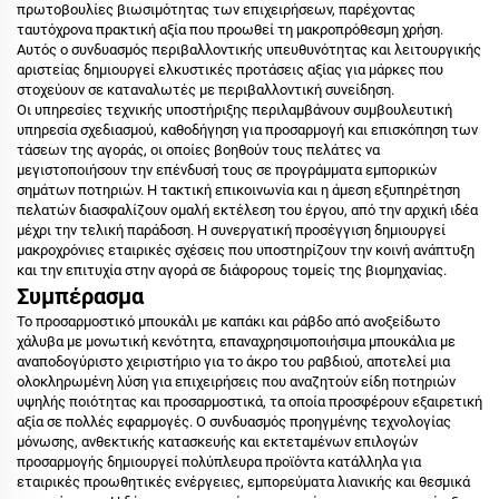
πρωτοβουλίες βιωσιμότητας των επιχειρήσεων, παρέχοντας
ταυτόχρονα πρακτική αξία που προωθεί τη μακροπρόθεσμη χρήση.
Αυτός ο συνδυασμός περιβαλλοντικής υπευθυνότητας και λειτουργικής
αριστείας δημιουργεί ελκυστικές προτάσεις αξίας για μάρκες που
στοχεύουν σε καταναλωτές με περιβαλλοντική συνείδηση.
Οι υπηρεσίες τεχνικής υποστήριξης περιλαμβάνουν συμβουλευτική
υπηρεσία σχεδιασμού, καθοδήγηση για προσαρμογή και επισκόπηση των
τάσεων της αγοράς, οι οποίες βοηθούν τους πελάτες να
μεγιστοποιήσουν την επένδυσή τους σε προγράμματα εμπορικών
σημάτων ποτηριών. Η τακτική επικοινωνία και η άμεση εξυπηρέτηση
πελατών διασφαλίζουν ομαλή εκτέλεση του έργου, από την αρχική ιδέα
μέχρι την τελική παράδοση. Η συνεργατική προσέγγιση δημιουργεί
μακροχρόνιες εταιρικές σχέσεις που υποστηρίζουν την κοινή ανάπτυξη
και την επιτυχία στην αγορά σε διάφορους τομείς της βιομηχανίας.
Συμπέρασμα
Το προσαρμοστικό μπουκάλι με καπάκι και ράβδο από ανοξείδωτο
χάλυβα με μονωτική κενότητα, επαναχρησιμοποιήσιμα μπουκάλια με
αναποδογύριστο χειριστήριο για το άκρο του ραβδιού, αποτελεί μια
ολοκληρωμένη λύση για επιχειρήσεις που αναζητούν είδη ποτηριών
υψηλής ποιότητας και προσαρμοστικά, τα οποία προσφέρουν εξαιρετική
αξία σε πολλές εφαρμογές. Ο συνδυασμός προηγμένης τεχνολογίας
μόνωσης, ανθεκτικής κατασκευής και εκτεταμένων επιλογών
προσαρμογής δημιουργεί πολύπλευρα προϊόντα κατάλληλα για
εταιρικές προωθητικές ενέργειες, εμπορεύματα λιανικής και θεσμικά