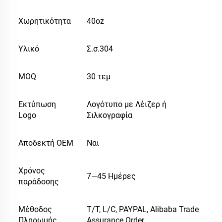
Χωρητικότητα
40oz
Υλικό
Σ.σ.304
MOQ
30 τεμ
Εκτύπωση
Λογότυπο με Λέιζερ ή
Logo
Σιλκογραφία
Αποδεκτή OEM
Ναι
Χρόνος
7—45 Ημέρες
παράδοσης
Μέθοδος
T/T, L/C, PAYPAL, Alibaba Trade
Πληρωμής
Assurance Order