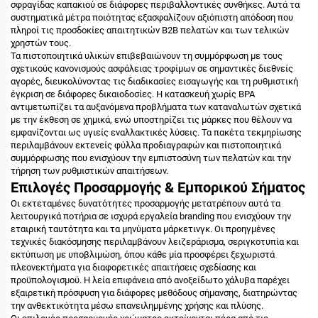
σφραγίδας καπακιού σε διάφορες περιβαλλοντικές συνθήκες. Αυτά τα
συστηματικά μέτρα ποιότητας εξασφαλίζουν αξιόπιστη απόδοση που
πληροί τις προσδοκίες απαιτητικών B2B πελατών και των τελικών
χρηστών τους.
Τα πιστοποιητικά υλικών επιβεβαιώνουν τη συμμόρφωση με τους
σχετικούς κανονισμούς ασφάλειας τροφίμων σε σημαντικές διεθνείς
αγορές, διευκολύνοντας τις διαδικασίες εισαγωγής και τη ρυθμιστική
έγκριση σε διάφορες δικαιοδοσίες. Η κατασκευή χωρίς BPA
αντιμετωπίζει τα αυξανόμενα προβλήματα των καταναλωτών σχετικά
με την έκθεση σε χημικά, ενώ υποστηρίζει τις μάρκες που θέλουν να
εμφανίζονται ως υγιείς εναλλακτικές λύσεις. Τα πακέτα τεκμηρίωσης
περιλαμβάνουν εκτενείς φύλλα προδιαγραφών και πιστοποιητικά
συμμόρφωσης που ενισχύουν την εμπιστοσύνη των πελατών και την
τήρηση των ρυθμιστικών απαιτήσεων.
Επιλογές Προσαρμογής & Εμπορικού Σήματος
Οι εκτεταμένες δυνατότητες προσαρμογής μετατρέπουν αυτά τα
λειτουργικά ποτήρια σε ισχυρά εργαλεία branding που ενισχύουν την
εταιρική ταυτότητα και τα μηνύματα μάρκετινγκ. Οι προηγμένες
τεχνικές διακόσμησης περιλαμβάνουν λειζεράρισμα, σεριγκοτυπία και
εκτύπωση με υποβλιμώση, όπου κάθε μία προσφέρει ξεχωριστά
πλεονεκτήματα για διαφορετικές απαιτήσεις σχεδίασης και
προϋπολογισμού. Η λεία επιφάνεια από ανοξείδωτο χάλυβα παρέχει
εξαιρετική πρόσφυση για διάφορες μεθόδους σήμανσης, διατηρώντας
την ανθεκτικότητα μέσω επανειλημμένης χρήσης και πλύσης.