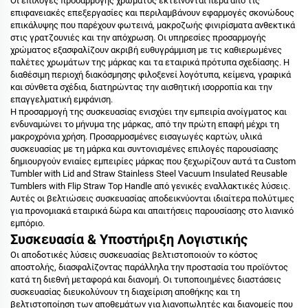
Οι επιλογές προσαρμογής χρώματος εκτείνονται πέρα από τις
επιφανειακές επεξεργασίες και περιλαμβάνουν εφαρμογές σκονώδους
επικάλυψης που παρέχουν φωτεινά, μακροζωής φινιρίσματα ανθεκτικά
στις γρατζουνιές και την απόχρωση. Οι υπηρεσίες προσαρμογής
χρώματος εξασφαλίζουν ακριβή ευθυγράμμιση με τις καθιερωμένες
παλέτες χρωμάτων της μάρκας και τα εταιρικά πρότυπα σχεδίασης. Η
διαθέσιμη περιοχή διακόσμησης φιλοξενεί λογότυπα, κείμενα, γραφικά
και σύνθετα σχέδια, διατηρώντας την αισθητική ισορροπία και την
επαγγελματική εμφάνιση.
Η προσαρμογή της συσκευασίας ενισχύει την εμπειρία ανοίγματος και
ενδυναμώνει το μήνυμα της μάρκας, από την πρώτη επαφή μέχρι τη
μακροχρόνια χρήση. Προσαρμοσμένες εισαγωγές καρτών, υλικά
συσκευασίας με τη μάρκα και συντονισμένες επιλογές παρουσίασης
δημιουργούν ενιαίες εμπειρίες μάρκας που ξεχωρίζουν αυτά τα Custom
Tumbler with Lid and Straw Stainless Steel Vacuum Insulated Reusable
Tumblers with Flip Straw Top Handle από γενικές εναλλακτικές λύσεις.
Αυτές οι βελτιώσεις συσκευασίας αποδεικνύονται ιδιαίτερα πολύτιμες
για προνομιακά εταιρικά δώρα και απαιτήσεις παρουσίασης στο λιανικό
εμπόριο.
Συσκευασία & Υποστήριξη Λογιστικής
Οι αποδοτικές λύσεις συσκευασίας βελτιστοποιούν το κόστος
αποστολής, διασφαλίζοντας παράλληλα την προστασία του προϊόντος
κατά τη διεθνή μεταφορά και διανομή. Οι τυποποιημένες διαστάσεις
συσκευασίας διευκολύνουν τη διαχείριση αποθήκης και τη
βελτιστοποίηση των αποθεμάτων για λιανοπωλητές και διανομείς που