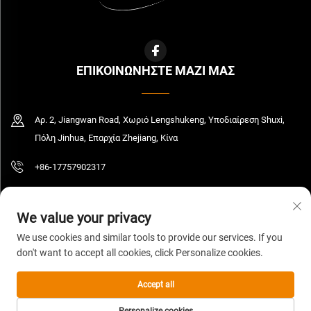
ΕΠΙΚΟΙΝΩΝΗΣΤΕ ΜΑΖΙ ΜΑΣ
Αρ. 2, Jiangwan Road, Χωριό Lengshukeng, Υποδιαίρεση Shuxi,
Πόλη Jinhua, Επαρχία Zhejiang, Κίνα
+86-17757902317
[email protected]
We value your privacy
We use cookies and similar tools to provide our services. If you
don't want to accept all cookies, click Personalize cookies.
Πνευματικά δικαιώματα © 2026 Zhejiang Yedi Industry And Trade Co., Ltd. Με
επιφύλαξη όλων των δικαιωμάτων.
Πολιτική απορρήτου
Accept all