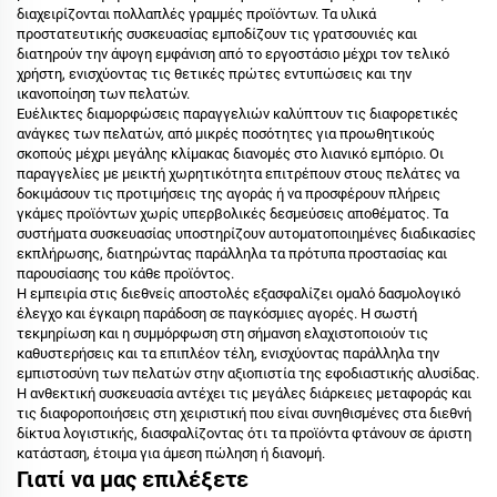
διαχειρίζονται πολλαπλές γραμμές προϊόντων. Τα υλικά
προστατευτικής συσκευασίας εμποδίζουν τις γρατσουνιές και
διατηρούν την άψογη εμφάνιση από το εργοστάσιο μέχρι τον τελικό
χρήστη, ενισχύοντας τις θετικές πρώτες εντυπώσεις και την
ικανοποίηση των πελατών.
Ευέλικτες διαμορφώσεις παραγγελιών καλύπτουν τις διαφορετικές
ανάγκες των πελατών, από μικρές ποσότητες για προωθητικούς
σκοπούς μέχρι μεγάλης κλίμακας διανομές στο λιανικό εμπόριο. Οι
παραγγελίες με μεικτή χωρητικότητα επιτρέπουν στους πελάτες να
δοκιμάσουν τις προτιμήσεις της αγοράς ή να προσφέρουν πλήρεις
γκάμες προϊόντων χωρίς υπερβολικές δεσμεύσεις αποθέματος. Τα
συστήματα συσκευασίας υποστηρίζουν αυτοματοποιημένες διαδικασίες
εκπλήρωσης, διατηρώντας παράλληλα τα πρότυπα προστασίας και
παρουσίασης του κάθε προϊόντος.
Η εμπειρία στις διεθνείς αποστολές εξασφαλίζει ομαλό δασμολογικό
έλεγχο και έγκαιρη παράδοση σε παγκόσμιες αγορές. Η σωστή
τεκμηρίωση και η συμμόρφωση στη σήμανση ελαχιστοποιούν τις
καθυστερήσεις και τα επιπλέον τέλη, ενισχύοντας παράλληλα την
εμπιστοσύνη των πελατών στην αξιοπιστία της εφοδιαστικής αλυσίδας.
Η ανθεκτική συσκευασία αντέχει τις μεγάλες διάρκειες μεταφοράς και
τις διαφοροποιήσεις στη χειριστική που είναι συνηθισμένες στα διεθνή
δίκτυα λογιστικής, διασφαλίζοντας ότι τα προϊόντα φτάνουν σε άριστη
κατάσταση, έτοιμα για άμεση πώληση ή διανομή.
Γιατί να μας επιλέξετε