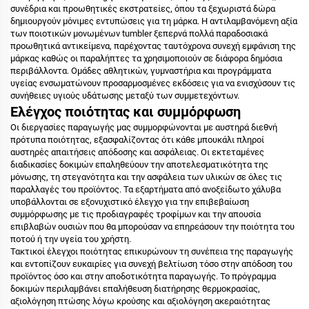
συνέδρια και προωθητικές εκστρατείες, όπου τα ξεχωριστά δώρα
δημιουργούν μόνιμες εντυπώσεις για τη μάρκα. Η αντιλαμβανόμενη αξία
των ποιοτικών μονωμένων tumbler ξεπερνά πολλά παραδοσιακά
προωθητικά αντικείμενα, παρέχοντας ταυτόχρονα συνεχή εμφάνιση της
μάρκας καθώς οι παραλήπτες τα χρησιμοποιούν σε διάφορα δημόσια
περιβάλλοντα. Ομάδες αθλητικών, γυμναστήρια και προγράμματα
υγείας ενσωματώνουν προσαρμοσμένες εκδόσεις για να ενισχύσουν τις
συνήθειες υγιούς υδάτωσης μεταξύ των συμμετεχόντων.
Ελέγχος ποιότητας και συμμόρφωση
Οι διεργασίες παραγωγής μας συμμορφώνονται με αυστηρά διεθνή
πρότυπα ποιότητας, εξασφαλίζοντας ότι κάθε μπουκάλι πληροί
αυστηρές απαιτήσεις απόδοσης και ασφάλειας. Οι εκτεταμένες
διαδικασίες δοκιμών επαληθεύουν την αποτελεσματικότητα της
μόνωσης, τη στεγανότητα και την ασφάλεια των υλικών σε όλες τις
παραλλαγές του προϊόντος. Τα εξαρτήματα από ανοξείδωτο χάλυβα
υποβάλλονται σε εξονυχιστικό έλεγχο για την επιβεβαίωση
συμμόρφωσης με τις προδιαγραφές τροφίμων και την απουσία
επιβλαβών ουσιών που θα μπορούσαν να επηρεάσουν την ποιότητα του
ποτού ή την υγεία του χρήστη.
Τακτικοί έλεγχοι ποιότητας επικυρώνουν τη συνέπεια της παραγωγής
και εντοπίζουν ευκαιρίες για συνεχή βελτίωση τόσο στην απόδοση του
προϊόντος όσο και στην αποδοτικότητα παραγωγής. Το πρόγραμμα
δοκιμών περιλαμβάνει επαλήθευση διατήρησης θερμοκρασίας,
αξιολόγηση πτώσης λόγω κρούσης και αξιολόγηση ακεραιότητας