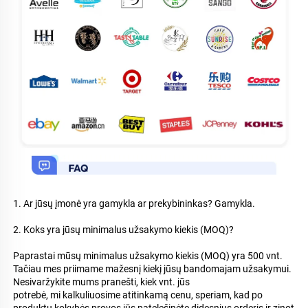
1. Ar jūsų įmonė yra gamykla ar prekybininkas? Gamykla. 
2. Koks yra jūsų minimalus užsakymo kiekis (MOQ)? 
Paprastai mūsų minimalus užsakymo kiekis (MOQ) yra 500 vnt. 
Tačiau mes priimame mažesnį kiekį jūsų bandomajam užsakymui. 
Nesivaržykite mums pranešti, kiek vnt. jūs 
potrebė, mi kalkuliuosime atitinkamą cenu, speriam, kad po 
produktų kokybės provos jūs patelešinėte didesnius orderis ir zinot 