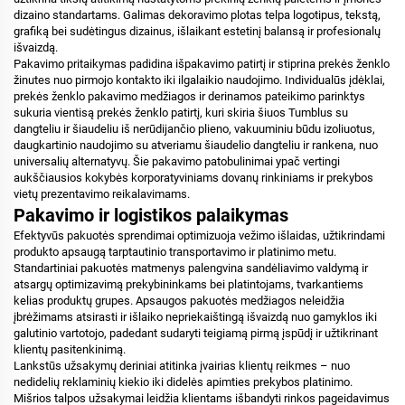
dizaino standartams. Galimas dekoravimo plotas telpa logotipus, tekstą,
grafiką bei sudėtingus dizainus, išlaikant estetinį balansą ir profesionalų
išvaizdą.
Pakavimo pritaikymas padidina išpakavimo patirtį ir stiprina prekės ženklo
žinutes nuo pirmojo kontakto iki ilgalaikio naudojimo. Individualūs įdėklai,
prekės ženklo pakavimo medžiagos ir derinamos pateikimo parinktys
sukuria vientisą prekės ženklo patirtį, kuri skiria šiuos Tumblus su
dangteliu ir šiaudeliu iš nerūdijančio plieno, vakuuminiu būdu izoliuotus,
daugkartinio naudojimo su atveriamu šiaudelio dangteliu ir rankena, nuo
universalių alternatyvų. Šie pakavimo patobulinimai ypač vertingi
aukščiausios kokybės korporatyviniams dovanų rinkiniams ir prekybos
vietų prezentavimo reikalavimams.
Pakavimo ir logistikos palaikymas
Efektyvūs pakuotės sprendimai optimizuoja vežimo išlaidas, užtikrindami
produkto apsaugą tarptautinio transportavimo ir platinimo metu.
Standartiniai pakuotės matmenys palengvina sandėliavimo valdymą ir
atsargų optimizavimą prekybininkams bei platintojams, tvarkantiems
kelias produktų grupes. Apsaugos pakuotės medžiagos neleidžia
įbrėžimams atsirasti ir išlaiko nepriekaištingą išvaizdą nuo gamyklos iki
galutinio vartotojo, padedant sudaryti teigiamą pirmą įspūdį ir užtikrinant
klientų pasitenkinimą.
Lankstūs užsakymų deriniai atitinka įvairias klientų reikmes – nuo
nedidelių reklaminių kiekio iki didelės apimties prekybos platinimo.
Mišrios talpos užsakymai leidžia klientams išbandyti rinkos pageidavimus