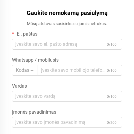
puodelis iš nerūdijančio
su atveriamu dangčiu ir
plieno, vakuuminis termosas
Gaukite nemokamą pasiūlymą
šiaudeliu, nerūdijančio plieno
su individualiu logotipu
kelionės puodelis su rankena,
Mūsų atstovas susisieks su jumis netrukus.
karštam ir šaltam
El. paštas
0/100
Whatsapp / mobilusis
Kodas
0/100
Vardas
0/100
Įmonės pavadinimas
0/200