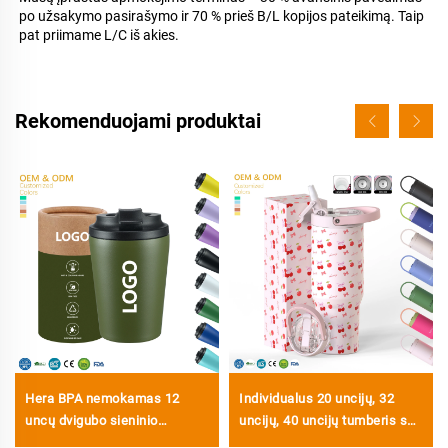
po užsakymo pasirašymo ir 70 % prieš B/L kopijos pateikimą. Taip 
pat priimame L/C iš akies. 
Rekomenduojami produktai
Hera BPA nemokamas 12
Individualus 20 uncijų, 32
uncų dvigubo sieninio
uncijų, 40 uncijų tumberis su
izoliuoto kelionės kavos
rankena, izoliuotas puodelis