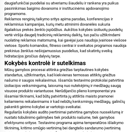
daugiafunkčiai puodeliai su atveriamu šiaudeliu ir rankena yra puikus
pasirinkimas baigimo dovanoms ir institucinėms apdovanojimo
programoms.
Reklamos renginių taikymo sritys apima parodas, konferencijas ir
reklaminius kampanijas, kurių metu atminimi dovanėlės sukuria
ilgalaikius prekės ženklo įspūdžius. Aukštos kokybės izoliuotų puodelių
vertė viršija daugelį tradicinių reklaminių daiktų, tuo pačiu užtikrindami
nuolatinę reklamos matomumą, kai gavėjai juos naudoja įvairiose viešose
vietose. Sporto komandos, fitneso centrai ir sveikatos programos naudoja
prekinius ženklus nešiojamuosius puodelius, kad skatintų sveiką
hidratacijos įpročius dalyvių tarpe.
Kokybės kontrolė ir sutelkimas
Mūsų gamybos procesai atitinka griežtas tarptautines kokybės
standartus, užtikrinantys, kad kiekvienas termosas atitiktų griežtus
našumo ir saugos reikalavimus. Išsamūs testavimo protokolai patvirtina
izoliacijos veiksmingumą, laisvumą nuo nutekėjimų ir medžiagų saugą
visuose produkto variantuose. Nerūdijančio plieno komponentai yra
išsamiai tikrinami, kad būtų patvirtinta jų atitiktis maisto pramonei
keliamiems reikalavimams ir kad nebūtų kenksmingų medžiagų, galinčių
pakenkti gėrimo kokybei ar vartotojo sveikatai.
Reguliarūs kokybės audito įvertinimai patvirtina gamybos nuoseklumą ir
nustato tobulinimo galimybes tiek produkto našume, tiek gamybos
efektyvumo srityse. Testavimo programa apima temperatūros išlaikymo
tikrinimą, kritimo smūgio vertinimą bei dangtelio sandarumo įvertinimą