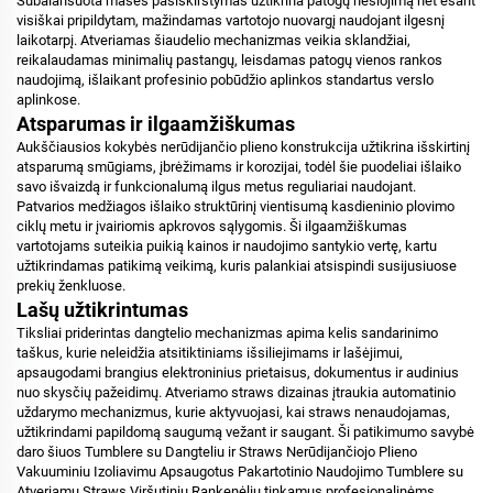
Subalansuota masės pasiskirstymas užtikrina patogų nešiojimą net esant
visiškai pripildytam, mažindamas vartotojo nuovargį naudojant ilgesnį
laikotarpį. Atveriamas šiaudelio mechanizmas veikia sklandžiai,
reikalaudamas minimalių pastangų, leisdamas patogų vienos rankos
naudojimą, išlaikant profesinio pobūdžio aplinkos standartus verslo
aplinkose.
Atsparumas ir ilgaamžiškumas
Aukščiausios kokybės nerūdijančio plieno konstrukcija užtikrina išskirtinį
atsparumą smūgiams, įbrėžimams ir korozijai, todėl šie puodeliai išlaiko
savo išvaizdą ir funkcionalumą ilgus metus reguliariai naudojant.
Patvarios medžiagos išlaiko struktūrinį vientisumą kasdieninio plovimo
ciklų metu ir įvairiomis apkrovos sąlygomis. Ši ilgaamžiškumas
vartotojams suteikia puikią kainos ir naudojimo santykio vertę, kartu
užtikrindamas patikimą veikimą, kuris palankiai atsispindi susijusiuose
prekių ženkluose.
Lašų užtikrintumas
Tiksliai priderintas dangtelio mechanizmas apima kelis sandarinimo
taškus, kurie neleidžia atsitiktiniams išsiliejimams ir lašėjimui,
apsaugodami brangius elektroninius prietaisus, dokumentus ir audinius
nuo skysčių pažeidimų. Atveriamo straws dizainas įtraukia automatinio
uždarymo mechanizmus, kurie aktyvuojasi, kai straws nenaudojamas,
užtikrindami papildomą saugumą vežant ir saugant. Ši patikimumo savybė
daro šiuos Tumblere su Dangteliu ir Straws Nerūdijančiojo Plieno
Vakuuminiu Izoliavimu Apsaugotus Pakartotinio Naudojimo Tumblere su
Atveriamu Straws Viršutiniu Rankenėliu tinkamus profesionalinėms