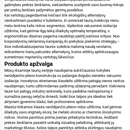
galimybes prekės ženklams, siekiantiems sustiprinti savo buvimą rinkoje
per prekių ženklais pažymėtus gėrimų puodelius.
Kai vartotojų pageidavimai keičiasi link ekologiškų alternatyvų
vienkartiniam puodeliui ir buteliams, ši universali taurių kolekcija vienu
metu tenkina kelis rinkos segmentus. Išplėstinė vakuuminė izoliacija
užtikrina, kad gėrimai ilgą laiką išlaikytų optimalią temperatūrą, o
ergonomiškas dizainas pagerina naudotojo patirtį įvairiose srityse. Nuo
korporatyvinių reklaminių kampanijų iki prekybos prekėmis strategijų –
šios individualizuojamos taurės suteikia matomą naudą verslams,
ieškantiems tvarių pakuotės alternatyvų, kurios atitiktų aplinkosaugos
sumetimais mąstančių vartotojų lūkesčius.
Produkto apžvalga
Mūsų išsamioje taurių serijoje naudojama aukščiausios kokybės
nerūdijančio plieno konstrukcija su pažangia dvigubo sienelės vakuumo
izoliacija. Inovatyvus atveriamas šiaudelis užtikrina patogią vienos rankos
naudojimąsi, kartu užtikrindamas patikimą uždarymą pervežant. Kiekviena
taurė turi patogų viršutinį rankenėlę, kuris padidina nešiojamumą ir
sumažina pavojų netyčia išmesti, todėl šios talpos yra idealios tiek
aktyviam gyvenimo būdui, tiek profesinėms aplinkoms.
Maistui tinkamos klasės nerūdijančio plieno vidus užtikrina, kad gėrimai
išlaikytų savo originalų skonį, be metalo skonio ar cheminio išsiskyrimo
rizikos. Išorinė paviršius priima įvairias pritaikymo technikas, leidžiant
prekės ženklams pasiekti unikalią vizualinę pateikimą, atitinkantį jų
marketingo tikslus. Kelios talpos parinktys atitinka skirtingus naudojimo