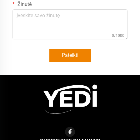
Žinutė
0/1000
Pateikti