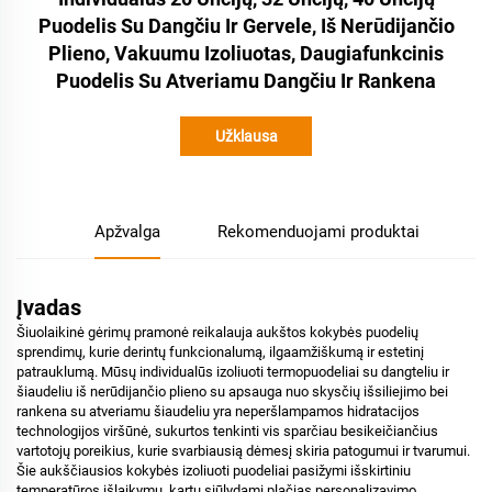
Puodelis Su Dangčiu Ir Gervele, Iš Nerūdijančio
Plieno, Vakuumu Izoliuotas, Daugiafunkcinis
Puodelis Su Atveriamu Dangčiu Ir Rankena
Užklausa
Apžvalga
Rekomenduojami produktai
Įvadas
Šiuolaikinė gėrimų pramonė reikalauja aukštos kokybės puodelių
sprendimų, kurie derintų funkcionalumą, ilgaamžiškumą ir estetinį
patrauklumą. Mūsų individualūs izoliuoti termopuodeliai su dangteliu ir
šiaudeliu iš nerūdijančio plieno su apsauga nuo skysčių išsiliejimo bei
rankena su atveriamu šiaudeliu yra neperšlampamos hidratacijos
technologijos viršūnė, sukurtos tenkinti vis sparčiau besikeičiančius
vartotojų poreikius, kurie svarbiausią dėmesį skiria patogumui ir tvarumui.
Šie aukščiausios kokybės izoliuoti puodeliai pasižymi išskirtiniu
temperatūros išlaikymu, kartu siūlydami plačias personalizavimo