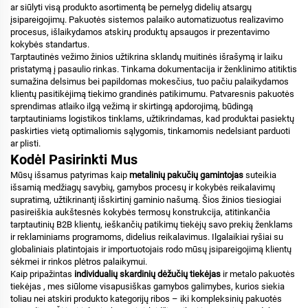
ar siūlyti visą produkto asortimentą be pernelyg didelių atsargų
įsipareigojimų. Pakuotės sistemos palaiko automatizuotus realizavimo
procesus, išlaikydamos atskirų produktų apsaugos ir prezentavimo
kokybės standartus.
Tarptautinės vežimo žinios užtikrina sklandų muitinės išrašymą ir laiku
pristatymą į pasaulio rinkas. Tinkama dokumentacija ir ženklinimo atitiktis
sumažina delsimus bei papildomas mokesčius, tuo pačiu palaikydamos
klientų pasitikėjimą tiekimo grandinės patikimumu. Patvaresnis pakuotės
sprendimas atlaiko ilgą vežimą ir skirtingą apdorojimą, būdingą
tarptautiniams logistikos tinklams, užtikrindamas, kad produktai pasiektų
paskirties vietą optimaliomis sąlygomis, tinkamomis nedelsiant parduoti
ar plisti.
Kodėl Pasirinkti Mus
Mūsų išsamus patyrimas kaip
metalinių pakučių gamintojas
suteikia
išsamią medžiagų savybių, gamybos procesų ir kokybės reikalavimų
supratimą, užtikrinantį išskirtinį gaminio našumą. Šios žinios tiesiogiai
pasireiškia aukštesnės kokybės termosų konstrukcija, atitinkančia
tarptautinių B2B klientų, ieškančių patikimų tiekėjų savo prekių ženklams
ir reklaminiams programoms, didelius reikalavimus. Ilgalaikiai ryšiai su
globaliniais platintojais ir importuotojais rodo mūsų įsipareigojimą klientų
sėkmei ir rinkos plėtros palaikymui.
Kaip pripažintas
individualių skardinių dėžučių tiekėjas
ir
metalo pakuotės
tiekėjas
, mes siūlome visapusiškas gamybos galimybes, kurios siekia
toliau nei atskiri produkto kategorijų ribos – iki kompleksinių pakuotės