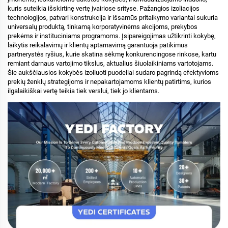
kuris suteikia išskirtinę vertę įvairiose srityse. Pažangios izoliacijos
technologijos, patvari konstrukcija ir išsamūs pritaikymo variantai sukuria
universalų produktą, tinkamą korporatyvinėms akcijoms, prekybos
prekėms ir instituciniams programoms. Įsipareigojimas užtikrinti kokybę,
laikytis reikalavimų ir klientų aptarnavimą garantuoja patikimus
partnerystės ryšius, kurie skatina sėkmę konkurencingose rinkose, kartu
remiant darnaus vartojimo tikslus, aktualius šiuolaikiniams vartotojams.
Šie aukščiausios kokybės izoliuoti puodeliai sudaro pagrindą efektyvioms
prekių ženklų strategijoms ir nepakartojamoms klientų patirtims, kurios
ilgalaikiškai vertę teikia tiek verslui, tiek jo klientams.