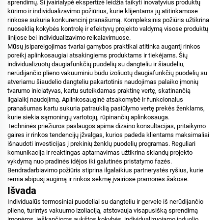
sprendimų. Ši įvairialypė ekspertizė leidžia taikyti inovatyvius produktų
kūrimo ir individualizavimo požiūrius, kurie kli­jentams jų atitinkamose
rinkose sukuria konkurencinį pranašumą. Kompleksinis požiūris užtikrina
nuoseklią kokybės kontrolę ir efektyvų projekto valdymą visose produktų
linijose bei individualizavimo reikalavimuose.
Mūsų įsipareigojimas tvariai gamybos praktikai atitinka augantį rinkos
poreikį aplinkosaugiai atsakingiems produktams ir tiekėjams. Šių
individualizuotų daugiafunkčių puodelių su dangteliu ir šiaudeliu,
nerūdijančio plieno vakuuminiu būdu izoliuotų daugiafunkčių puodelių su
atveriamu šiaudelio dangteliu pakartotinis naudojimas palaiko įmonių
tvarumo iniciatyvas, kartu suteikdamas praktinę vertę, skatinančią
ilgalaikį naudojimą. Aplinkosauginė atsakomybė ir funkcionalus
pranašumas kartu sukuria patrauklią pasiūlymo vertę prekės ženklams,
kurie siekia sąmoningų vartotojų, rūpinančių aplinkosauga.
Techninės priežiūros paslaugos apima dizaino konsultacijas, pritaikymo
gaires ir rinkos tendencijų įžvalgas, kurios padeda klientams maksimaliai
išnaudoti investicijas į prekinių ženklų puodelių programas. Reguliari
komunikacija ir reaktingas aptarnavimas užtikrina sklandų projekto
vykdymą nuo pradinės idėjos iki galutinės pristatymo fazės.
Bendradarbiavimo požiūris stiprina ilgalaikius partnerystės ryšius, kurie
remia abipusį augimą ir rinkos sėkmę įvairiose pramonės šakose.
Išvada
Individualūs termosiniai puodeliai su dangteliu ir gervele iš nerūdijančio
plieno, turintys vakuumo izoliaciją, atstovauja visapusišką sprendimą
įmonėms, ieškančioms aukštos kokybės, individualizuojamo induolio,