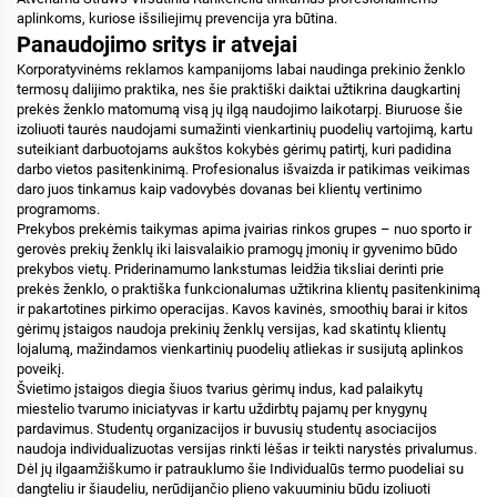
aplinkoms, kuriose išsiliejimų prevencija yra būtina.
Panaudojimo sritys ir atvejai
Korporatyvinėms reklamos kampanijoms labai naudinga prekinio ženklo
termosų dalijimo praktika, nes šie praktiški daiktai užtikrina daugkartinį
prekės ženklo matomumą visą jų ilgą naudojimo laikotarpį. Biuruose šie
izoliuoti taurės naudojami sumažinti vienkartinių puodelių vartojimą, kartu
suteikiant darbuotojams aukštos kokybės gėrimų patirtį, kuri padidina
darbo vietos pasitenkinimą. Profesionalus išvaizda ir patikimas veikimas
daro juos tinkamus kaip vadovybės dovanas bei klientų vertinimo
programoms.
Prekybos prekėmis taikymas apima įvairias rinkos grupes – nuo sporto ir
gerovės prekių ženklų iki laisvalaikio pramogų įmonių ir gyvenimo būdo
prekybos vietų. Priderinamumo lankstumas leidžia tiksliai derinti prie
prekės ženklo, o praktiška funkcionalumas užtikrina klientų pasitenkinimą
ir pakartotines pirkimo operacijas. Kavos kavinės, smoothių barai ir kitos
gėrimų įstaigos naudoja prekinių ženklų versijas, kad skatintų klientų
lojalumą, mažindamos vienkartinių puodelių atliekas ir susijutą aplinkos
poveikį.
Švietimo įstaigos diegia šiuos tvarius gėrimų indus, kad palaikytų
miestelio tvarumo iniciatyvas ir kartu uždirbtų pajamų per knygynų
pardavimus. Studentų organizacijos ir buvusių studentų asociacijos
naudoja individualizuotas versijas rinkti lėšas ir teikti narystės privalumus.
Dėl jų ilgaamžiškumo ir patrauklumo šie Individualūs termo puodeliai su
dangteliu ir šiaudeliu, nerūdijančio plieno vakuuminiu būdu izoliuoti