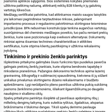
įvairiomis aplinkos sąlygomis. Šios sisteminės kokybės priemonės
užtikrina patikimą našumą, atitinkantį reiklių B2B klientų ir jų galutinių
vartotojų lūkesčius.
Medžiagų sertifikatai patvirtina, kad atitinkamos maisto saugos taisyklės
yra laikomasi pagrindinėse tarptautinėse rinkose, palengvinant
importavimo procesus ir reguliavimo patvirtinimus skirtingose teisminėse
jurisdikcijose. BPA nebuvimas konstrukcijoje tenkina augančius vartotojų
susirūpinimus dėl cheminės medžiagos poveikio, tuo pačiu remiant prekių
ženklus, kurie save pozicionuoja kaip sveikesni alternatyvai. Dokumentų
rinkiniai apima išsamias technines charakteristikas ir atitikties
sertifikatus, kurie stiprina klientų pasitikėjimą ir užtikrina reikalavimų
įvykdymą.
Tinkinimo ir prekinio ženklo parinktys
Išplėstinės pritaikymo galimybės šiuos funkcinio tipo puodelius paverčia
galingais prekinių ženklų įrankiais, kurie stiprina bendrovės tapatybę ir
rinkodaros pranešimus. Pažangios dekoravimo technikos apima lazerinį
graviravimą, šilkografiją ir sublimacinį spausdinimą, kiekviena iš jų siūlant
unikalius privalumus skirtingiems dizaino reikalavimams ir biudžeto
apibrėžimams. Lygi nerūdijančio plieno paviršius užtikrina puikią sukibimą
įvairioms ženklinimo priemonėms, išlaikant ilgaamžiškumą po daugelio
naudojimo ir skalbimo ciklų.
Spalvų pritaikymo parinktys išsiplėtė už paviršiaus apdorojimų ribų į
miltelinių dengimų taikymą, kuris suteikia ryškius, ilgalaikius, atsparius
brūkšnimams ir blukimui dangas. Tiksli spalvų derinimo paslauga
užtikrina tikslų atitikimą nustatytoms prekinių ženklų paletėms ir įmonės