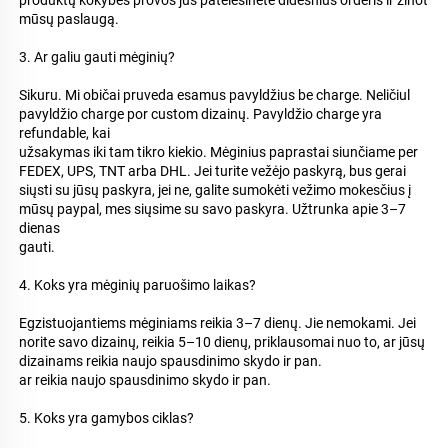
mūsų paslaugą. 
3. Ar galiu gauti mėginių? 
Sikuru. Mi običai pruveda esamus pavyldžius be charge. Neličiul 
pavyldžio charge por custom dizainų. Pavyldžio charge yra 
refundable, kai 
užsakymas iki tam tikro kiekio. Mėginius paprastai siunčiame per 
FEDEX, UPS, TNT arba DHL. Jei turite vežėjo paskyrą, bus gerai 
siųsti su jūsų paskyra, jei ne, galite sumokėti vežimo mokesčius į 
mūsų paypal, mes siųsime su savo paskyra. Užtrunka apie 3–7 
dienas 
gauti. 
4. Koks yra mėginių paruošimo laikas? 
Egzistuojantiems mėginiams reikia 3–7 dienų. Jie nemokami. Jei 
norite savo dizainų, reikia 5–10 dienų, priklausomai nuo to, ar jūsų 
dizainams reikia naujo spausdinimo skydo ir pan. 
ar reikia naujo spausdinimo skydo ir pan. 
5. Koks yra gamybos ciklas? 