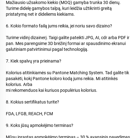
Mažiausio užsakomo kiekio (MOQ) gamyba trunka 30 dienų. 
Turime didelę gamybos talpą, kuri leidžia užtikrinti greitą 
pristatymą net ir dideliems kiekiams. 
6. Kokio formato failą jums reikia, jei noriu savo dizaino? 
Turime vidinį dizainerį. Taigi galite pateikti JPG, AI, cdr arba PDF ir 
pan. Mes parengsime 3D brėžinį formai ar spausdinimo ekranui 
galutiniam patvirtinimui pagal technologiją. 
7. Kiek spalvų yra prieinama? 
Kolorius atitinkiamės su Pantone Matching System. Tad galite tik 
pasakėti, kokį Pantone koloro kodą jums reikia. Mi atitinkės 
kolorius. Arba 
mi rekomenduos kai kuriuos populėrius kolorius. 
8. Kokius sertifikatus turite? 
FDA, LFGB, REACH, FCM 
9. Koks jūsų apmokėjimo terminas? 
Mūsų įprastas apmokėjimo terminas – 30 % avansinis pavedimas 