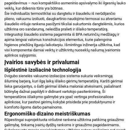
pageidavimus – nuo kompaktiško asmeninio apsivalymo iki ilgesnių lauko
veiklų, kur didesnis tūris yra būtinas.
Šie individualūs termostikliai su dangteliu ir šiaudeliu iš nerūdijančio
plieno, vakuumu izoliuoti, daugkartinio naudojimo termosai su atveriamu
šiaudelio viršuje rankena pasižymi tiksliai sukurtomis dangtelėmis, kurios
užtikrina oro sandarumą, neleidžia pralieti ir išlaiko temperatūrą.
Integruotoji šiaudelio sistema pagaminta iš BPA neturinčių medžiagų ir
apima lengvai valomus konstrukcijos elementus, kurie palengvina
higienos priežiūrą ilguoju laikotarpiu. Išmintinga inžinerija užtikrina, kad
visi komponentai darniai veiktų ir užtikrintų nuoseklų našumą įvairiomis
aplinkos sąlygomis.
Įvairios savybės ir privalumai
Išplėstinė izoliacinė technologija
Dvigubo sienelės vakuumo izoliacijos sistema sukuria veiksmingą
šiluminę barjerą, kuri ilgą laiką išlaiko gėrimų temperatūrą. Karšti gėrimai
lieka garuojantys, o šalti gėrimai išlieka maloniai atvėsinami, pašalinant
būtinybę dažnai papildyti ir didinant vartotojo pasitenkinimą. Ši
temperatūros išlaikymo galimybė yra ypač vertinga profesionaliose
aplinkose, kur pastovi gėrimų kokybė prisideda prie produktyvumo ir
komforto ilgoms darbo pamainoms.
Ergonomiško dizaino meistriškumas
Rūpestingai suprojektuota viršutinė rankena užtikrina patikimą gniaužimo
galimybę, tinkamą įvairių dydžių rankoms ir gniaužimo pageidavimams.