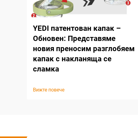
YEDI патентован капак –
Обновен: Представяме
новия преносим разглобяем
капак с накланяща се
сламка
Вижте повече