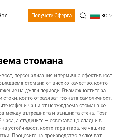
Нас
Получете Оферта
BG
аема стомана
вост, персонализация и термична ефективност
еръждаема стомана от високо качество, която
лжение на дълги периоди. Възможностите за
 стоки, които отразяват тяхната самоличност,
ните кафени чаши от неръждаема стомана се
ра между вътрешната и външната стена. Този
 часа, а студените — освежаващо хладни в
а устойчивост, което гарантира, че чашите
итки. Процесите на производство включват