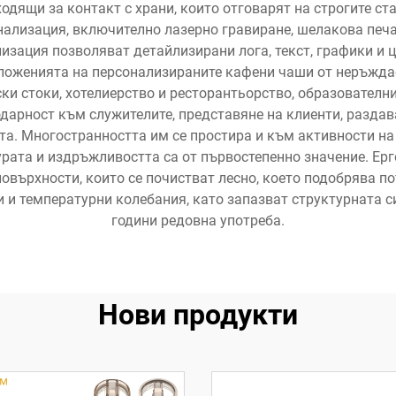
одящи за контакт с храни, които отговарят на строгите с
ализация, включително лазерно гравиране, шелакова печа
изация позволяват детайлизирани лога, текст, графики и ц
иложенията на персонализираните кафени чаши от неръжд
и стоки, хотелиерство и ресторантьорство, образователн
одарност към служителите, представяне на клиенти, разда
а. Многостранността им се простира и към активности на
урата и издръжливостта са от първостепенно значение. Ер
повърхности, които се почистват лесно, което подобрява п
 и температурни колебания, като запазват структурната с
години редовна употреба.
Нови продукти