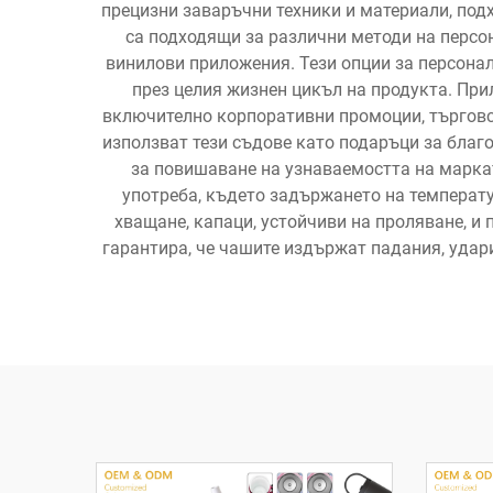
прецизни заваръчни техники и материали, подх
са подходящи за различни методи на персон
винилови приложения. Тези опции за персонал
през целия жизнен цикъл на продукта. Пр
включително корпоративни промоции, търговск
използват тези съдове като подаръци за благ
за повишаване на узнаваемостта на маркат
употреба, където задържането на температ
хващане, капаци, устойчиви на проляване, и 
гарантира, че чашите издържат падания, удари