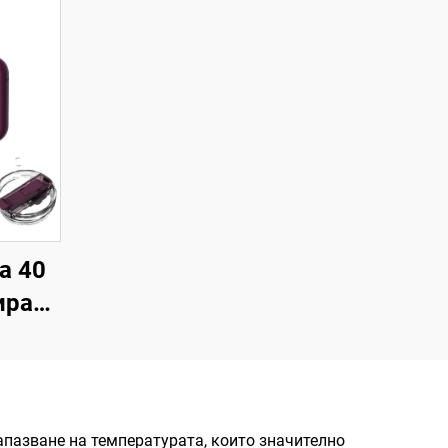
а 40
ирана
 от
мана
ак и
аща
азване на температурата, които значително