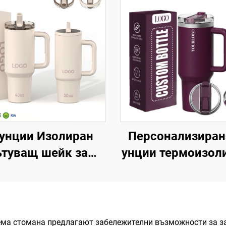
 унции Изолиран
Персонализиран
ътуващ шейк за
унции термоизол
леден кафе с
двустенна чаша
тентован капак,
неръждаема сто
многократно
с патентован кап
използвана
дръжка, пътув
ма стомана предлагают забележителни възможности за зап