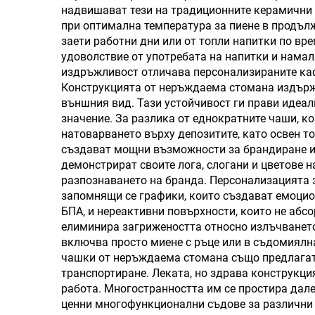
надвишават тези на традиционните керамични 
дръжка, за горещи и
при оптимална температура за пиене в продълж
студени напитки
стом
заети работни дни или от топли напитки по вр
удоволствие от употребата на напитки и намал
в
издръжливост отличава персонализираните кафе
д
Конструкцията от неръждаема стомана издържа
външния вид. Тази устойчивост ги прави идеал
значение. За разлика от еднократните чаши, к
натоварването върху депозитите, като освен 
създават мощни възможности за брандиране и 
демонстрират своите лога, слогани и цветове 
разпознаването на бранда. Персонализацията з
запомнящи се графики, които създават емоцио
БПА, и нереактивни повърхности, които не абсо
елиминира загрижеността относно излъчването
включва просто миене с ръце или в съдомиялн
чашки от неръждаема стомана също предлагат 
транспортиране. Леката, но здрава конструкци
работа. Многостранността им се простира далеч
ценни многофункционални съдове за различни 