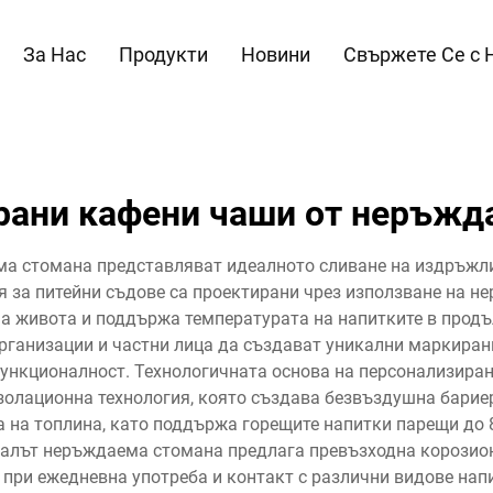
За Нас
Продукти
Новини
Свържете Се с 
рани кафени чаши от неръжд
а стомана представляват идеалното сливане на издръжли
я за питейни съдове са проектирани чрез използване на н
а живота и поддържа температурата на напитките в продъ
рганизации и частни лица да създават уникални маркирани
ункционалност. Технологичната основа на персонализира
золационна технология, която създава безвъздушна барие
 на топлина, като поддържа горещите напитки парещи до 8
иалът неръждаема стомана предлага превъзходна корозионн
 при ежедневна употреба и контакт с различни видове нап