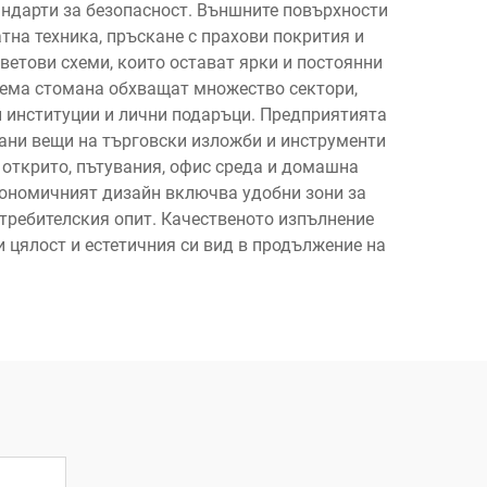
тандарти за безопасност. Външните повърхности
тна техника, пръскане с прахови покрития и
ветови схеми, които остават ярки и постоянни
аема стомана обхващат множество сектори,
и институции и лични подаръци. Предприятията
вани вещи на търговски изложби и инструменти
 открито, пътувания, офис среда и домашна
гономичният дизайн включва удобни зони за
отребителския опит. Качественото изпълнение
и цялост и естетичния си вид в продължение на