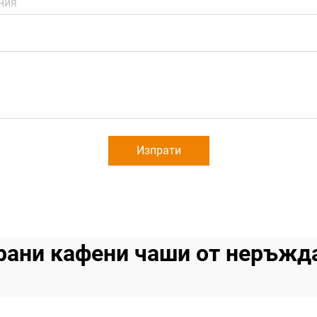
Изпрати
рани кафени чаши от неръжд