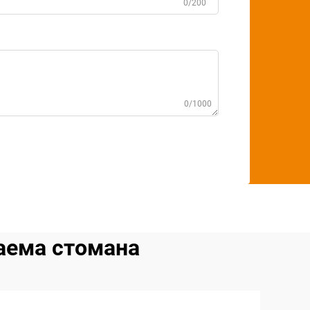
0/200
0/1000
аема стомана