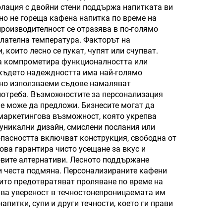
олация с двойни стени поддържа напитката ви
фис,
но не гореща кафена напитка по време на
арък
производителност се отразява в по-голямо
елателна температура. Факторът на
които лесно се пукат, чупят или счупват.
да компрометира функционалността или
, където надеждността има най-голямо
атно използваеми съдове намаляват
потреба. Възможностите за персонализация
е може да предложи. Бизнесите могат да
 маркетингова възможност, която укрепва
 уникални дизайн, смислени послания или
опасността включват конструкция, свободна от
ова гарантира чисто усещане за вкус и
овите алтернативи. Лесното поддържане
и честа подмяна. Персонализираните кафени
ито предотвратяват проляване по време на
рява увереност в течностонепроницаемата им
апитки, супи и други течности, което ги прави