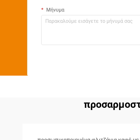
Μήνυμα
προσαρμοστ
προσωπικοποιημένα φλιτζάνια καφέ με