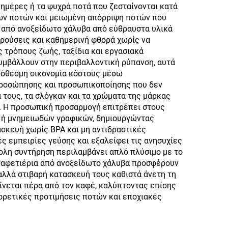
ημέρες ή τα ψυχρά ποτά που ζεσταίνονται κατά
Σετ
των ποτών και μειωμένη απόρριψη ποτών που
α από ανοξείδωτο χάλυβα από εύθραυστα υλικά
κρούσεις και καθημερινή φθορά χωρίς να
ς τρόπους ζωής, ταξίδια και εργασιακά
συμβάλλουν στην περιβαλλοντική ρύπανση, αυτά
ρόθεσμη οικονομία κόστους μέσω
προσώπησης και προσωπικοποίησης που δεν
 τους, τα σλόγκαν και τα χρώματα της μάρκας
ς. Η προσωπική προσαρμογή επιτρέπει στους
ν ή μνημειωδών γραφικών, δημιουργώντας
ασκευή χωρίς BPA και μη αντιδραστικές
ς εμπειρίες γεύσης και εξαλείφει τις ανησυχίες
κολη συντήρηση περιλαμβάνει απλό πλύσιμο με το
ά καφετιέρια από ανοξείδωτο χάλυβα προσφέρουν
αλλά στιβαρή κατασκευή τους καθιστά άνετη τη
ίνεται πέρα από τον καφέ, καλύπτοντας επίσης
φορετικές προτιμήσεις ποτών και εποχιακές