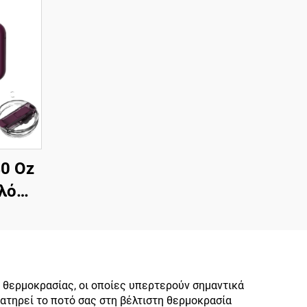
0 Oz
λό
δωτο
 με
ι με
ικό
 θερμοκρασίας, οι οποίες υπερτερούν σημαντικά
ατηρεί το ποτό σας στη βέλτιστη θερμοκρασία
ια