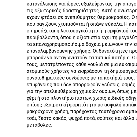
κατανάλωσης για ώρες, εξαλείφοντας την απογοή
Από Ανοξείδωτο
μπου
τις εξωτερικές δραστηριότητες. Αυτή η ανώτερ
έχουν φτάσει σε ανεπιθύμητες θερμοκρασίες. Ο
Χάλυβα με Λαβή Ζεστό
με
που ραγίζουν, χτυπιούνται ή σπάνε εύκολα. Η κ
και Κρύο
επηρεάζεται η λειτουργικότητα ή η εμφάνισή του
περιβάλλοντα, όπου η αξιοπιστία έχει τη μεγαλύ
τα επαναχρησιμοποιήσιμα δοχεία μειώνουν την 
επαναλαμβανόμενης χρήσης. Οι δυνατότητες πρ
μπορούν να ανταγωνιστούν τα τυπικά ποτήρια. Ο
τους, μετατρέποντας κάθε γουλιά σε μια ευκαιρ
ατομικούς χρήστες να εκφράσουν τη δημιουργικ
συναισθηματικές συνδέσεις με τα ποτήριά τους. 
επιφάνειες που δεν απορροφούν γεύσεις, οσμές 
για την απελευθέρωση χημικών ουσιών, όπως μπο
χέρι ή στο πλυντήριο πιάτων, χωρίς ειδικές οδ
επίσης εξαιρετική φορητότητα με ασφαλή καπάκι
μακρόχρονη χρήση, παρέχοντας ταυτόχρονα εμπισ
τσάι, ζεστό κακάο, ψυχρά ποτά, σούπες και άλλα
μεταβολές.