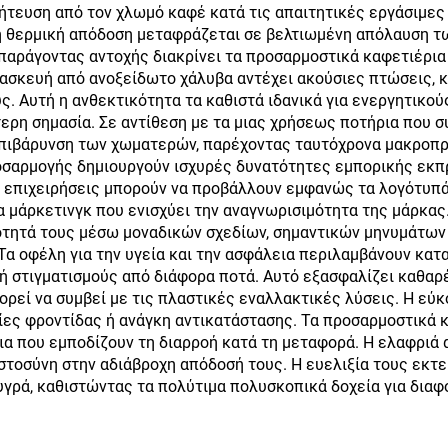
τευση από τον χλωμό καφέ κατά τις απαιτητικές εργάσιμες 
κάλι νερού κύπελο
Γραφείο Δωρο 
η θερμική απόδοση μεταφράζεται σε βελτιωμένη απόλαυση 
 παράγοντας αντοχής διακρίνει τα προσαρμοστικά καφετιέρι
 λαβή και straw
ατασκευή από ανοξείδωτο χάλυβα αντέχει ακούσιες πτώσεις, 
ς. Αυτή η ανθεκτικότητα τα καθιστά ιδανικά για ενεργητικού
τερη σημασία. Σε αντίθεση με τα μιας χρήσεως ποτήρια που 
επιβάρυνση των χωματερών, παρέχοντας ταυτόχρονα μακροπ
οσαρμογής δημιουργούν ισχυρές δυνατότητες εμπορικής εκ
ι επιχειρήσεις μπορούν να προβάλλουν εμφανώς τα λογότυπά
ία μάρκετινγκ που ενισχύει την αναγνωρισιμότητα της μάρκα
ότητά τους μέσω μοναδικών σχεδίων, σημαντικών μηνυμάτω
Τα οφέλη για την υγεία και την ασφάλεια περιλαμβάνουν κατ
ή στιγματισμούς από διάφορα ποτά. Αυτό εξασφαλίζει καθαρέ
ρεί να συμβεί με τις πλαστικές εναλλακτικές λύσεις. Η εύ
ηγίες φροντίδας ή ανάγκη αντικατάστασης. Τα προσαρμοστικ
α που εμποδίζουν τη διαρροή κατά τη μεταφορά. Η ελαφριά 
τοσύνη στην αδιάβροχη απόδοσή τους. Η ευελιξία τους εκτε
 υγρά, καθιστώντας τα πολύτιμα πολυσκοπικά δοχεία για δια