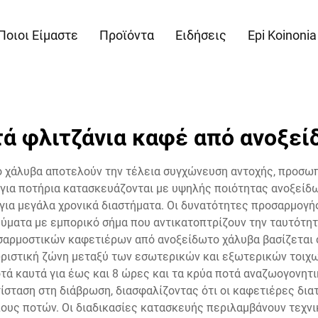
Ποιοι Είμαστε
Προϊόντα
Ειδήσεις
Epi Koinonia
ά φλιτζάνια καφέ από ανοξεί
 χάλυβα αποτελούν την τέλεια συγχώνευση αντοχής, προσωπ
 για ποτήρια κατασκευάζονται με υψηλής ποιότητας ανοξείδ
για μεγάλα χρονικά διαστήματα. Οι δυνατότητες προσαρμογής
ύματα με εμπορικό σήμα που αντικατοπτρίζουν την ταυτότη
οσαρμοστικών καφετιέρων από ανοξείδωτο χάλυβα βασίζεται 
χωριστική ζώνη μεταξύ των εσωτερικών και εξωτερικών τοιχω
ά καυτά για έως και 8 ώρες και τα κρύα ποτά αναζωογονητι
σταση στη διάβρωση, διασφαλίζοντας ότι οι καφετιέρες διατ
ους ποτών. Οι διαδικασίες κατασκευής περιλαμβάνουν τεχν