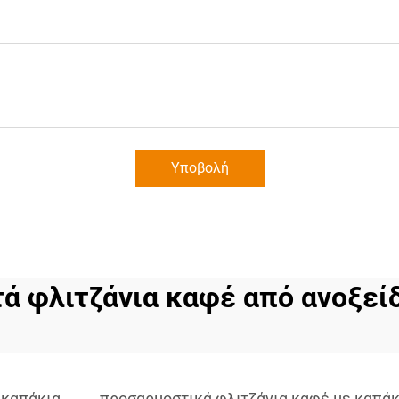
Υποβολή
ά φλιτζάνια καφέ από ανοξεί
 καπάκια
προσαρμοστικά φλιτζάνια καφέ με καπάκ