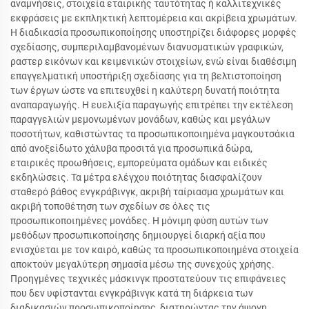
αναμνήσεις, στοιχεία εταιρικής ταυτότητας ή καλλιτεχνικές
εκφράσεις με εκπληκτική λεπτομέρεια και ακρίβεια χρωμάτων.
Η διαδικασία προσωπικοποίησης υποστηρίζει διάφορες μορφές
σχεδίασης, συμπεριλαμβανομένων διανυσματικών γραφικών,
ραστερ εικόνων και κειμενικών στοιχείων, ενώ είναι διαθέσιμη
επαγγελματική υποστήριξη σχεδίασης για τη βελτιστοποίηση
των έργων ώστε να επιτευχθεί η καλύτερη δυνατή ποιότητα
αναπαραγωγής. Η ευελιξία παραγωγής επιτρέπει την εκτέλεση
παραγγελιών μεμονωμένων μονάδων, καθώς και μεγάλων
ποσοτήτων, καθιστώντας τα προσωπικοποιημένα μαγκουτσάκια
από ανοξείδωτο χάλυβα προσιτά για προσωπικά δώρα,
εταιρικές προωθήσεις, εμπορεύματα ομάδων και ειδικές
εκδηλώσεις. Τα μέτρα ελέγχου ποιότητας διασφαλίζουν
σταθερό βάθος ενγκράβινγκ, ακριβή ταίριασμα χρωμάτων και
ακριβή τοποθέτηση των σχεδίων σε όλες τις
προσωπικοποιημένες μονάδες. Η μόνιμη φύση αυτών των
μεθόδων προσωπικοποίησης δημιουργεί διαρκή αξία που
ενισχύεται με τον καιρό, καθώς τα προσωπικοποιημένα στοιχεία
αποκτούν μεγαλύτερη σημασία μέσω της συνεχούς χρήσης.
Προηγμένες τεχνικές μάσκινγκ προστατεύουν τις επιφάνειες
που δεν υφίστανται ενγκράβινγκ κατά τη διάρκεια των
διαδικασιών προσωπικοποίησης, διατηρώντας την άψογη