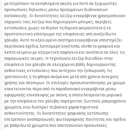
μετατρέπουν τα συνηθισμένα σκεύη για ποτό σε ξεχωριστές
προσωπικές δηλώσεις μέσω προηγμένων διαδικασιών
κατασκευής. Οι δυνατότητες λέιζερ ενγκράβινγκ χρησιμοποιούν
ισχυρούς ίνες λέιζερ που δημιουργούν μόνιμες, ακριβείς
εντυπώσεις χωρίς να θίγουν τη δομική ακεραιότητα ή το
προστατευτικό επίστρωμα της επιφάνειας από ανοξείδωτο
χάλυβα. Αυτό το εξελιγμένο σύστημα ενγκράβινγκ υποστηρίζει
περίπλοκα σχέδια, λεπτομερή λογότυπα, σύνθετα γραφικά και
λεπτό κείμενο με εξαιρετική σαφήνεια και συνέπεια σε όλες τις
παραγωγικές σειρές. Η τεχνολογία λέιζερ διεισδύει στην
επιφάνεια του χάλυβα σε ελεγχόμενα βάθη, δημιουργώντας
ανθεκτικές εντυπώσεις που αντέχουν την ξεθώριαση, τις
γρατσουνιές ή τη φθορά ακόμα και μετά από χρόνια συνεχούς
χρήσης και πλύσιμων. Οι επιλογές προσωπικοποίησης με χρώμα
επεκτείνονται πέρα από το παραδοσιακό ενγκράβινγκ μέσω
εφαρμογής επικάλυψης με σκόνη, η οποία δεσμεύεται μοριακά
με την επιφάνεια του χάλυβα, παρέχοντας ζωντανά, μακροχρόνια
χρώματα, ενώ διατηρεί τα βασικά χαρακτηριστικά
ανθεκτικότητας. Οι δυνατότητες ψηφιακής εκτύπωσης
επιτρέπουν αναπαραγωγές φωτογραφικής ποιότητας και σχέδια
με βαθμιδωτά χρώματα που αποτυπώνουν προσωπικές