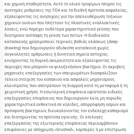
και χημική σταθερότητα. Αυτό το υλικό τροφίμων πληροί τις
αυστηρές ρυθμίσεις της FDA και τα διεθνή πρότυπα ασφαλείας,
εξαλείφοντας τις ανησυχίες για την απελευθέρωση τοξικών
χημικών ουσιών που πλήττουν τις πλαστικές εναλλακτικές
λύσεις, ενώ παρέχει ουδέτερα χαρακτηριστικά γεύσης που
διατηρούν ανέπαφη τη γεύση των ποτών. Η διαδικασία
κατασκευής χρησιμοποιεί τεχνικές βαθιάς ελάσεως (deep-
drawing) που δημιουργούν αδιάκοπη κατασκευή χωρίς
συγκολλητές αρθρώσεις ή δυνητικά σημεία αστοχίας,
ενισχύοντας τη δομική ακεραιότητα και εξαλείφοντας τις
περιοχές που μπορούν να φιλοξενήσουν βακτήρια. Οι ακριβείς
μηχανικές επεξεργασίες των σπειρωμάτων διασφαλίζουν
τέλεια στοίχιση του καπακιού και ασφαλείς μηχανισμούς
κλεισίματος που αποτρέπουν τη διαρροή κατά τη μεταφορά ή τη
χειριστική χρήση. Η εσωτερική επιφάνεια υφίσταται ειδικές
επεξεργασίες επιφάνειας που δημιουργούν λεία, μη πορώδη
χαρακτηριστικά ανθεκτικά σε κηλίδες, απορρόφηση οσμών και
πρόσφυση βακτηρίων, διευκολύνοντας τον ενδελεχή καθαρισμό
και διατηρώντας τα πρότυπα υγιεινής. Οι επιλογές
επεξεργασίας της εξωτερικής επιφάνειας περιλαμβάνουν
επιφάνειες με απόχρωση «brushed», λαμπερές ή με επίστρωση