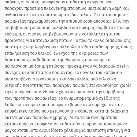
σκόνης, οι οποίες προσφέρουν αισθητική έκφραση ενώ
παρέχουν πρακτικά πλεονεκτήματα όπως βελτιωμένη λαβή και
ανθεκτικότητα στα αποτυπώματα δακτύλων. Οι πιστοποιήσεις
ασφαλείας περιλαμβάνουν την επιβεβαίωση απουσίας BPA, την
επιβεβαίωση απουσίας μολύβδου και δοκιμές συμβατότητας με
τρόφιμα, οι οποίες επιβεβαιώνουν την καταλληλότητα του
προϊόντος για κατανάλωση ποτών. Τα πρωτόκολλα διασφάλισης
ποιότητας περιλαμβάνουν πολλαπλά στάδια επιθεώρησης, όπως
επαλήθευση του υλικού, έλεγχος της ακρίβειας των
διαστάσεων, επιβεβαίωση της θερμικής απόδοσης και
αξιολόγηση με δοκιμή πτώσης, προκειμένου να διασφαλιστεί η
συνεχής αξιοπιστία του προϊόντος. Το σύνολο του καπακιού
περιλαμβάνει στεγανοποιητικά δακτυλίδια από σιλικόνη
ιατρικής ποιότητας που παρέχουν ασφαλή στεγανοποίηση χωρίς
την εισαγωγή επικίνδυνων χημικών ουσιών ή την παραβίαση
των προτύπων ασφαλείας. Το ανθρωπομετρικό σχέδιο της
λαβής κατανέμει ομοιόμορφα το βάρος ενώ παρέχει άνετες
επιφάνειες λαβής που μειώνουν την κόπωση κατά τη διάρκεια
εκτεταμένων περιόδων χρήσης. Αυτά τα εκτενή πρότυπα
κατασκευής και ασφαλείας καθιστούν το προσωπικοποιημένο
μαγκουτσάκι από ανοξείδωτο χάλυβα μια αξιόπιστη επιλογή για
συνειδητούς καταναλωτές που αναζητούν προηγμένες λύσεις