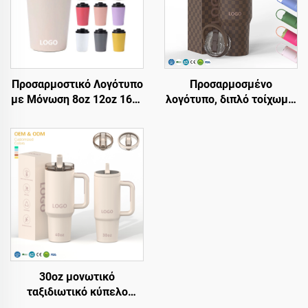
Προσαρμοστικό Λογότυπο
Προσαρμοσμένο
με Μόνωση 8oz 12oz 16oz
λογότυπο, διπλό τοίχωμα,
Ταξιδιωτική Κούπα από
μονωμένο με κενό,
Ανοξείδητο Χάλυβα για
φορητό φλιτζάνι με λαβή
Καφέ, Φορητά Δίτοιχα
από ανοξείδωτο χάλυβα
Κενού Μαγκιούρια για
20oz 32oz 40oz, τάμπλερ
Καφέ με Αδιάρρηκτο
ταξιδίου με καπάκι για
Καπάκι
ζεστά και κρύα ποτά
30oz μονωτικό
ταξιδιωτικό κύπελο
κύπελο για παγωμένο