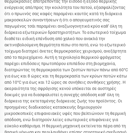
θερμοκρασίες αποτρέποντας την είσοδο ή έξοδο θερμικής
ενέργειας από/προς την κοιλότητα του ποτού, εξασφαλίζοντας
ότι ο πρωινός σας καφές παραμένει καυτός κατά τη διάρκεια
μακροσκελών συναντήσεων ή ότι ο απογευματινός σας
παγωμένος τσάι παραμένει αναζωογονητικά κρύο καθ’ όλη τη
διάρκεια εξωτερικών δραστηριοτήτων. Το εσωτερικό τοίχωμα
διαθέτει ειδική επένδυση από χαλκό που ανακλά την
ακτινοβολούμενη θερμότητα πίσω στο ποτό, ενώ το εξωτερικό
τοίχωμα διατηρεί άνετες θερμοκρασίες χειρισμού, ανεξάρτητα
από το περιεχόμενο. Αυτή η τεχνολογία θερμικού φράγματος
παρέχει επιδόσεις πρωτοπόρου επιπέδου στη βιομηχανία,
διατηρώντας τη θερμοκρασία των ζεστών ποτών πάνω από 60°C
για έως και 8 ώρες και τη θερμοκρασία των κρύων ποτών κάτω
από 10°C για έως και 12 ώρες σε συνήθεις συνθήκες χρήσης. Η
ακεραιότητα της σφράγισης κενού υπόκειται σε αυστηρές
δοκιμές για να διασφαλιστεί η συνεχής απόδοση καθ’ όλη τη
διάρκεια της εκτεταμένης διάρκειας ζωής του προϊόντος. Οι
προηγμένες διαδικασίες κατασκευής δημιουργούν
μικροσκοπικές επιφανειακές υφές που βελτιώνουν τη θερμική
απόδοση, ενώ διατηρούν λείες εσωτερικές επιφάνειες για
εύκολο καθάρισμα. Η θερμική μηχανική εκτείνεται πέρα από τη
βασική μόνωση και περιλαμβάνει επίσης στρατηγικό σχεδιασμό