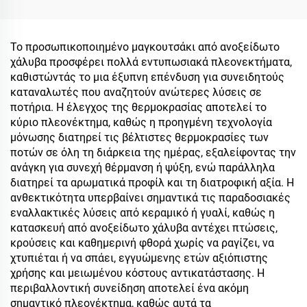
καφέ με καπάκι με
δίκαιωμα
επαναχρηστοποιούμενο
Το προσωπικοποιημένο μαγκουτσάκι από ανοξείδωτο
ανοξείδωτο χάλυβα
χάλυβα προσφέρει πολλά εντυπωσιακά πλεονεκτήματα,
μπουκάλι νερού κύπελο
καθιστώντάς το μια έξυπνη επένδυση για συνειδητούς
με λαβή και straw
καταναλωτές που αναζητούν ανώτερες λύσεις σε
ποτήρια. Η έλεγχος της θερμοκρασίας αποτελεί το
κύριο πλεονέκτημα, καθώς η προηγμένη τεχνολογία
μόνωσης διατηρεί τις βέλτιστες θερμοκρασίες των
ποτών σε όλη τη διάρκεια της ημέρας, εξαλείφοντας την
ανάγκη για συνεχή θέρμανση ή ψύξη, ενώ παράλληλα
διατηρεί τα αρωματικά προφίλ και τη διατροφική αξία. Η
ανθεκτικότητα υπερβαίνει σημαντικά τις παραδοσιακές
εναλλακτικές λύσεις από κεραμικό ή γυαλί, καθώς η
κατασκευή από ανοξείδωτο χάλυβα αντέχει πτώσεις,
κρούσεις και καθημερινή φθορά χωρίς να ραγίζει, να
χτυπιέται ή να σπάει, εγγυώμενης ετών αξιόπιστης
χρήσης και μειωμένου κόστους αντικατάστασης. Η
περιβαλλοντική συνείδηση αποτελεί ένα ακόμη
σημαντικό πλεονέκτημα, καθώς αυτά τα