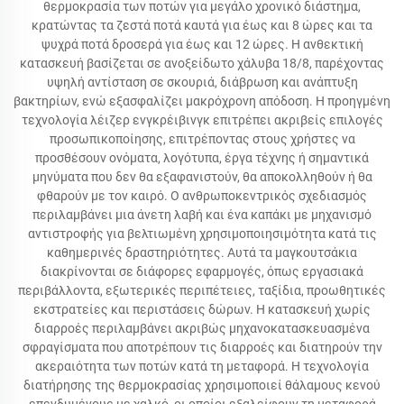
θερμοκρασία των ποτών για μεγάλο χρονικό διάστημα,
κρατώντας τα ζεστά ποτά καυτά για έως και 8 ώρες και τα
ψυχρά ποτά δροσερά για έως και 12 ώρες. Η ανθεκτική
κατασκευή βασίζεται σε ανοξείδωτο χάλυβα 18/8, παρέχοντας
υψηλή αντίσταση σε σκουριά, διάβρωση και ανάπτυξη
βακτηρίων, ενώ εξασφαλίζει μακρόχρονη απόδοση. Η προηγμένη
τεχνολογία λέιζερ ενγκρέιβινγκ επιτρέπει ακριβείς επιλογές
προσωπικοποίησης, επιτρέποντας στους χρήστες να
προσθέσουν ονόματα, λογότυπα, έργα τέχνης ή σημαντικά
μηνύματα που δεν θα εξαφανιστούν, θα αποκολληθούν ή θα
φθαρούν με τον καιρό. Ο ανθρωποκεντρικός σχεδιασμός
περιλαμβάνει μια άνετη λαβή και ένα καπάκι με μηχανισμό
αντιστροφής για βελτιωμένη χρησιμοποιησιμότητα κατά τις
καθημερινές δραστηριότητες. Αυτά τα μαγκουτσάκια
διακρίνονται σε διάφορες εφαρμογές, όπως εργασιακά
περιβάλλοντα, εξωτερικές περιπέτειες, ταξίδια, προωθητικές
εκστρατείες και περιστάσεις δώρων. Η κατασκευή χωρίς
διαρροές περιλαμβάνει ακριβώς μηχανοκατασκευασμένα
σφραγίσματα που αποτρέπουν τις διαρροές και διατηρούν την
ακεραιότητα των ποτών κατά τη μεταφορά. Η τεχνολογία
διατήρησης της θερμοκρασίας χρησιμοποιεί θάλαμους κενού