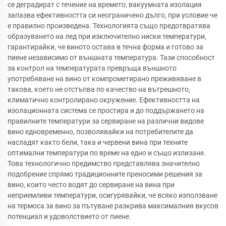
се деградират с течение на времето, вакуумната изолация
запазва ефективността си неограничено дълго, при условие че
е правилно произведена. Технологията също предотвратява
образуването на лед при изключително ниски температури,
гарантирайки, че виното остава в течна форма и готово за
пиене независимо от външната температура. Тази способност
за контрол на температурата превръща външното
употребяване на вино от компрометирано преживяване в
такова, което не отстъпва по качество на вътрешното,
климатично контролирано окружение. Ефективността на
изолационната система се простира и до поддържането на
правилните температури за сервиране на различни видове
вино едновременно, позволявайки на потребителите да
насладят както бели, така и червени вина при техните
оптимални температури по време на едно и също излизане.
Това технологично предимство представлява значително
подобрение спрямо традиционните преносими решения за
вино, които често водят до сервиране на вина при
неприемливи температури, осигурявайки, че всяко използване
на термоса за вино за пътуване разкрива максималния вкусов
потенциал и удоволствието от пиене.