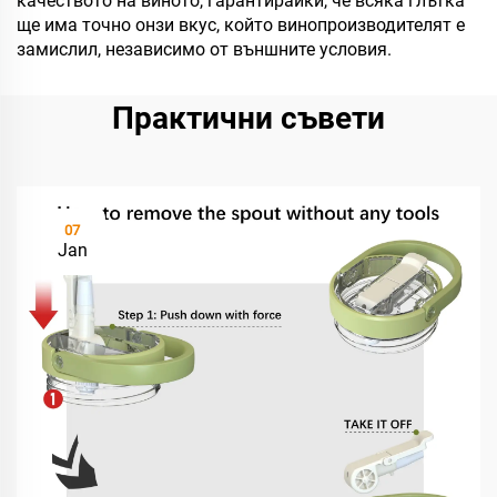
качеството на виното, гарантирайки, че всяка глътка
ще има точно онзи вкус, който винопроизводителят е
замислил, независимо от външните условия.
Практични съвети
07
Jan