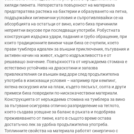
хиляди пиенета. Непорестата повърхност на материала
предотвратява растежа на бактерии и образуването на петна,
поддържайки хигиенични условия и съпротивлявайки се на
абсорбцията на остатъци от вино, които биха причинили
неприятни вкусове при последващи употреби. Робустната
конструкция издържа удари, падания и грубо обращение, при
които традиционните винени чаши биха се счупили, което
прави тумблера идеален за външни приключения, пътувания и
активен начин на живот, където издръжливостта е от
решаващо значение. Повърхността от неръждаема стомана е
естествено устойчива на драскотини и запазва
привлекателния си външен вид дори след продължителна
употреба в изискващи условия – например при кемпинг,
яхтена екскурзия или на плаж, където пясъкът, солта и други
примеси биха повредили по-нискокачествени материали.
Конструкцията от неръждаема стомана на тумблера за вино
за пътуване осигурява отлично разпределение на теглото,
което създава усещане за баланс в ръката и подобрява
преживяването от пиене, като в същото време остава
достатъчно лек за удобна продължителна употреба.
Топлинните свойства на материала работят синергично с