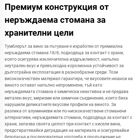
Премиум конструкция от
неръждаема стомана за
хранителни цели
Тумблерът за вино за пътуване е изработен от премиална
неръждаема стомана 18/8, подходяща за контакт с храни,
която осигурява изключителна издръжливост, напълно
неутрален вкус и превъзходна корозионна устойчивост за
дълготрайна експлоатация в разнообразни среди. Този
висококачествен материал гарантира, че вкусовите нюанси на
виното остават напълно непроменени, тъй като
неръждаемата стомана е химически неактивна и не предава
метален вкус, миризми или химични съединения, които биха
нарушили деликатните вкусови профили на виното. За
разлика от алуминиеви или по-нискокачествени стоманени
алтернативи, неръждаемата стомана, подходяща за контакт с
храни, запазва своята цялост при контакт с кисели вина,
предотвратявайки деградация на материала и осигурявайки
безопасна и последователна употреба в продължение на