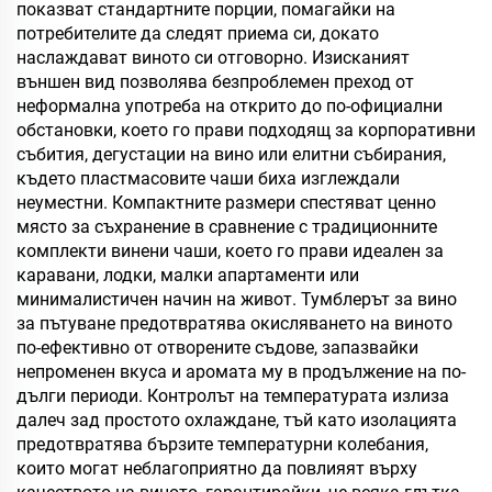
показват стандартните порции, помагайки на
потребителите да следят приема си, докато
наслаждават виното си отговорно. Изисканият
външен вид позволява безпроблемен преход от
неформална употреба на открито до по-официални
обстановки, което го прави подходящ за корпоративни
събития, дегустации на вино или елитни събирания,
където пластмасовите чаши биха изглеждали
неуместни. Компактните размери спестяват ценно
място за съхранение в сравнение с традиционните
комплекти винени чаши, което го прави идеален за
каравани, лодки, малки апартаменти или
минималистичен начин на живот. Тумблерът за вино
за пътуване предотвратява окисляването на виното
по-ефективно от отворените съдове, запазвайки
непроменен вкуса и аромата му в продължение на по-
дълги периоди. Контролът на температурата излиза
далеч зад простото охлаждане, тъй като изолацията
предотвратява бързите температурни колебания,
които могат неблагоприятно да повлияят върху