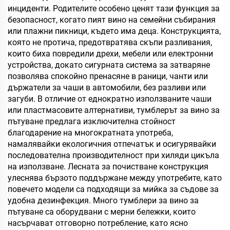
инциденти. Родителите особено ценят тази функция за
безопасност, когато пият вино на семейни събирания
или плажни пикници, където има деца. Конструкцията,
която не протича, предотвратява скъпи разливания,
които биха повредили дрехи, мебели или електронни
устройства, докато сигурната система за затваряне
позволява спокойно пренасяне в раници, чанти или
държатели за чаши в автомобили, без разливи или
загуби. В отличие от еднократно използваните чаши
или пластмасовите алтернативи, тумблерът за вино за
пътуване предлага изключителна стойност
благодарение на многократната употреба,
намалявайки екологичния отпечатък и осигурявайки
последователна производителност при хиляди цикъла
на използване. Лесната за почистване конструкция
улеснява бързото поддържане между употребите, като
повечето модели са подходящи за мийка за съдове за
удобна дезинфекция. Много тумблери за вино за
пътуване са оборудвани с мерни бележки, които
насърчават отговорно потребление, като ясно