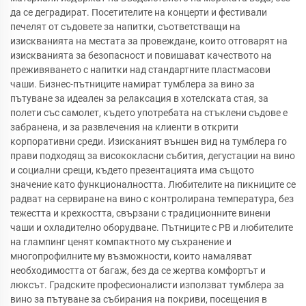
да се деградират. Посетителите на концерти и фестивали
печелят от съдовете за напитки, съответстващи на
изискванията на местата за провеждане, които отговарят на
изискванията за безопасност и повишават качеството на
преживяването с напитки над стандартните пластмасови
чаши. Бизнес-пътниците намират тумблера за вино за
пътуване за идеален за релаксация в хотелската стая, за
полети със самолет, където употребата на стъклени съдове е
забранена, и за развлечения на клиенти в открити
корпоративни среди. Изисканият външен вид на тумблера го
прави подходящ за висококласни събития, дегустации на вино
и социални срещи, където презентацията има същото
значение като функционалността. Любителите на пикниците се
радват на сервиране на вино с контролирана температура, без
тежестта и крехкостта, свързани с традиционните винени
чаши и охладително оборудване. Пътниците с РВ и любителите
на глампинг ценят компактното му съхранение и
многопрофилните му възможности, които намаляват
необходимостта от багаж, без да се жертва комфортът и
люксът. Градските професионалисти използват тумблера за
вино за пътуване за събирания на покриви, посещения в