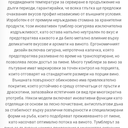
предвидените температури за сервиране в продължение на
дълги периоди, гарантирайки, че всяка глътка ще предложи
очаквания вкусов профил независимо от външните условия.
Изработен е от премиум неръждаема стомана за хранителни
продукти, този иновативен тумблер осигурява изключителна
издръжливост, като остава напълно неутрален по вкус и
предотвратява каквото и да било метално влияние върху
деликатните вкусове и аромати на виното. Ергономичният
дизайн включва сигурна, непротечна капачка, която
предотвратява разливане по време на транспортиране, но
позволява лесен достъп за пиене. Много тумблери за вино за
пътуване имат маркировки за точен контрол на порцията,
които отговарят на стандартните размери на порции вино.
Външната повърхност обикновено има привлекателно
покритие, което устойчиво е срещу отпечатъци от пръсти и
драскотини, запазвайки естетичния си вид при многократна
употреба. Някои модели включват иновативни функции като
отделящи се основи за лесно почистване, антисплъзгови дъна
за стабилност върху различни повърхности и специализирани
форми на ръба, които подобряват преживяването от пиене,
като насочват оптимално потока на виното. Тумблерът за