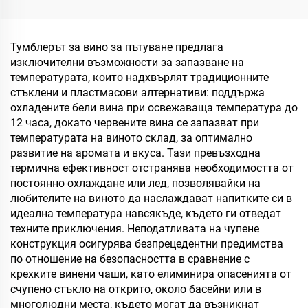
дръжка от неръждаема
стомана 20oz 32oz 40oz
Пътуваща тъмблър с
Тумблерът за вино за пътуване предлага
капак за горещи и
изключителни възможности за запазване на
студени напитки
температурата, които надхвърлят традиционните
стъклени и пластмасови алтернативи: поддържа
охладените бели вина при освежаваща температура до
12 часа, докато червените вина се запазват при
температурата на виното склад, за оптимално
развитие на аромата и вкуса. Тази превъзходна
термична ефективност отстранява необходимостта от
постоянно охлаждане или лед, позволявайки на
любителите на виното да наслаждават напитките си в
идеална температура навсякъде, където ги отведат
техните приключения. Неподатливата на чупене
конструкция осигурява безпрецедентни предимства
по отношение на безопасността в сравнение с
крехките винени чаши, като елиминира опасенията от
счупено стъкло на открито, около басейни или в
многолюдни места, където могат да възникнат