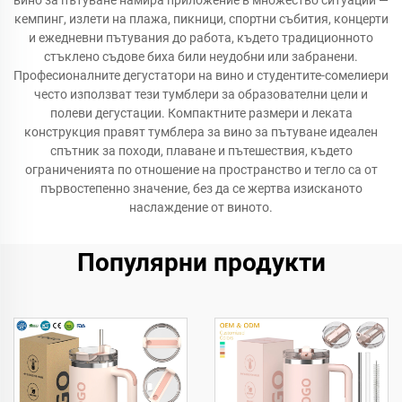
вино за пътуване намира приложение в множество ситуации —
кемпинг, излети на плажа, пикници, спортни събития, концерти
и ежедневни пътувания до работа, където традиционното
стъклено съдове биха били неудобни или забранени.
Професионалните дегустатори на вино и студентите-сомелиери
често използват тези тумблери за образователни цели и
полеви дегустации. Компактните размери и леката
конструкция правят тумблера за вино за пътуване идеален
спътник за походи, плаване и пътешествия, където
ограниченията по отношение на пространство и тегло са от
първостепенно значение, без да се жертва изисканото
наслаждение от виното.
Популярни продукти