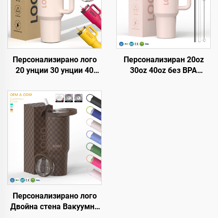
Персонализирано лого
Персонализиран 20oz
20 унции 30 унции 40
30oz 40oz без BPA
унции Неръждаема
термос със сгъваема
стомана, двойна стена,
слама, термоизолирана
вакуум, метален
чаша от неръждаема
пътуващ кафемер 20
стомана с
унции 30 унции 40 унции
водонепропускащ капак,
Тъмблър с дръжка
слама и дръжка за
пътуване
Персонализирано лого
Двойна стена Вакуумна
Преносима чаша с