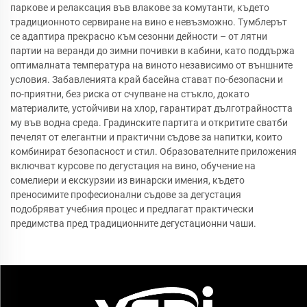
паркове и релаксация във влакове за комутанти, където
традиционното сервиране на вино е невъзможно. Тумблерът
се адаптира прекрасно към сезонни дейности – от лятни
партии на веранди до зимни почивки в кабини, като поддържа
оптималната температура на виното независимо от външните
условия. Забавленията край басейна стават по-безопасни и
по-приятни, без риска от счупване на стъкло, докато
материалите, устойчиви на хлор, гарантират дълготрайността
му във водна среда. Градинските партита и откритите сватби
печелят от елегантни и практични съдове за напитки, които
комбинират безопасност и стил. Образователните приложения
включват курсове по дегустация на вино, обучение на
сомелиери и екскурзии из винарски имения, където
преносимите професионални съдове за дегустация
подобряват учебния процес и предлагат практически
предимства пред традиционните дегустационни чаши.