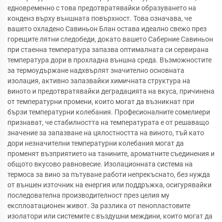
едновременно с това предотвратявайки образуването на
конденз върху външната повърхност. Това означава, че
вашето охладено Савиньон Блан остава идеално свежо през
горещите лятни следобеди, докато вашето Саберние Савиньон
при стаенна температура запазва оптималната си сервирана
температура дори в прохладна външна среда. Възможностите
за термоудържане надхвърлят значително основната
изолация, активно запазвайки химичната структура на
виното и предотвратявайки деградацията на вкуса, причинена
от температурни промени, които могат да възникнат при
бързи температурни колебания. Професионалните сомелиери
признават, че стабилността на температурата е от решаващо
значение за запазване на цялостността на виното, тъй като
дори незначителни температурни колебания могат да
променят възприятието на танините, ароматните съединения и
общото вкусово равновесие. Изолационната система на
термоса за вино за пътуване работи непрекъснато, без нужда
от външен източник на енергия или поддръжка, осигурявайки
последователна производителност през целия му
експлоатационен живот. За разлика от пенопластовите
изолатори или системите с въздушни междини, които могат да