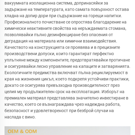
вакуумната изолационна система, допринасяйки за
задържане на температурата, като самата повърхност остава
хладна на допир дори при съдържание на горещи напитки.
Професионалното почистване се опростява благодарение на
химически неактивните свойства на неръждаемата стомана,
позволявайки пълно дезинфекциране без опасения от
деградация на материала или химични взаимодействия.
Качеството на конструкцията се проявява и в прецизните
производствени допуски, които гарантират перфектно
уплътняне между компонентите, предотвратявайки протичане
и осигурявайки лесно управление на капаците и затварянията.
Екологичните предимства включват пълна рециклируемост в
края на жизнения цикъл, което подкрепя устойчиви практики,
докато се осигурява превъзходна производителност през
целия му продължителен срок на експлоатация. Изборът на
премиален материал представлява значително инвестиране в
качество, което се възнаграждава чрез надеждна работа,
безопасност и удовлетвореност при безброй случаи на
наслада с вино.