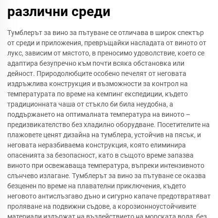
различни среди
Тумблерът за вино за пътуване се отличава в широк спектър
от среди и приложения, превръщайки насладата от виното от
лукс, зависим от мястото, в преносимо удоволствие, което се
адаптира безупречно към почти всяка обстановка или
дейност. Природолюбците особено печелят от неговата
издръжлива конструкция и възможности за контрол на
температурата по време на кемпинг експедиции, където
традиционната чаша от стъкло би била неудобна, а
поддържането на оптималната температура на виното –
предизвикателство без хладилно оборудване. Посетителите на
плажовете ценят дизайна на тумблера, устойчив на пясък, и
неговата неразбиваема конструкция, която елиминира
опасенията за безопасност, като в същото време запазва
виното при освежаваща температура, въпреки интензивното
слънчево излагане. Тумблерът за вино за пътуване се оказва
безценен по време на плавателни приключения, където
неговото антислъзгаво дъно и сигурно капаче предотвратяват
проляване на подвижни съдове, а корозионноустойчивите
материали издържат на въздействието на морската вода, без