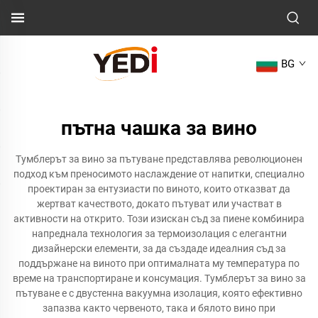
BG
пътна чашка за вино
Тумблерът за вино за пътуване представлява революционен
подход към преносимото наслаждение от напитки, специално
проектиран за ентузиасти по виното, които отказват да
жертват качеството, докато пътуват или участват в
активности на открито. Този изискан съд за пиене комбинира
напреднала технология за термоизолация с елегантни
дизайнерски елементи, за да създаде идеалния съд за
поддържане на виното при оптималната му температура по
време на транспортиране и консумация. Тумблерът за вино за
пътуване е с двустенна вакуумна изолация, която ефективно
запазва както червеното, така и бялото вино при