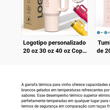
Logotipo personalizado
Tumb
20 oz 30 oz 40 oz Copo
de 20
de Café em Metal, Aço
sem
Inoxidável, Dupla
fli
Parede, a Vácuo, 20oz
em a
30oz 40oz Copo com
t
A garrafa térmica para vinho oferece capacidades e
brancos gelados em temperaturas refrescantes por 
Alça
vaz
sabores. Esse desempenho térmico superior elimina
alça
perfeitamente temperadas em qualquer lugar para 
termos de segurança em comparação com taças frá