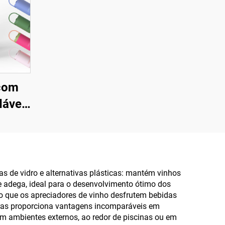
 com
dável,
e e
40oz,
ra
Frias,
as de vidro e alternativas plásticas: mantém vinhos
e adega, ideal para o desenvolvimento ótimo dos
o
do que os apreciadores de vinho desfrutem bebidas
o
bras proporciona vantagens incomparáveis em
 ambientes externos, ao redor de piscinas ou em