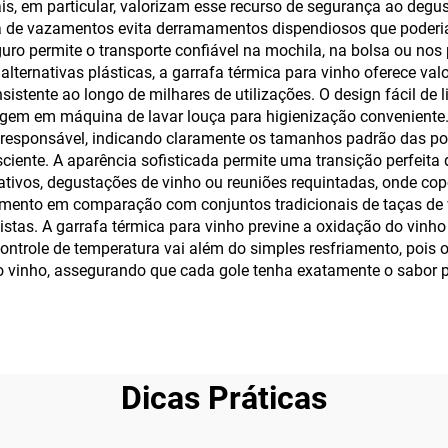
ais, em particular, valorizam esse recurso de segurança ao degu
va de vazamentos evita derramamentos dispendiosos que poderia
ro permite o transporte confiável na mochila, na bolsa ou nos 
alternativas plásticas, a garrafa térmica para vinho oferece val
tente ao longo de milhares de utilizações. O design fácil de l
gem em máquina de lavar louça para higienização conveniente.
sponsável, indicando claramente os tamanhos padrão das porç
iente. A aparência sofisticada permite uma transição perfeita 
ativos, degustações de vinho ou reuniões requintadas, onde co
nto em comparação com conjuntos tradicionais de taças de vi
stas. A garrafa térmica para vinho previne a oxidação do vinho
ontrole de temperatura vai além do simples resfriamento, pois 
vinho, assegurando que cada gole tenha exatamente o sabor p
Dicas Práticas