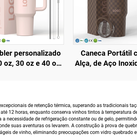
ler personalizado
Caneca Portátil
 oz, 30 oz e 40 oz,
Alça, de Aço Inoxi
 BPA, com tampa
com Dupla Pared
p e canudo, isolado
Vácuo, 20oz 32oz 
ço inoxidável, com
com Tampa, pa
ampa à prova de
Bebidas Quentes e 
xcepcionais de retenção térmica, superando as tradicionais taç
até 12 horas, enquanto conserva vinhos tintos à temperatura d
amentos, canudo e
com Logotip
 a necessidade de refrigeração constante ou de gelo, permitin
, ideal para viagens
Personalizad
onde suas aventuras os levarem. A construção à prova de que
geis de vinho, eliminando preocupações com vidro quebrado em