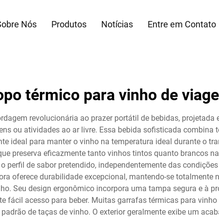
Sobre Nós
Produtos
Notícias
Entre em Contato
opo térmico para vinho de viag
rdagem revolucionária ao prazer portátil de bebidas, projetada 
ens ou atividades ao ar livre. Essa bebida sofisticada combina
ente ideal para manter o vinho na temperatura ideal durante o tr
ue preserva eficazmente tanto vinhos tintos quanto brancos na
o perfil de sabor pretendido, independentemente das condições
ora oferece durabilidade excepcional, mantendo-se totalmente ne
inho. Seu design ergonômico incorpora uma tampa segura e à 
e fácil acesso para beber. Muitas garrafas térmicas para vin
adrão de taças de vinho. O exterior geralmente exibe um acabam