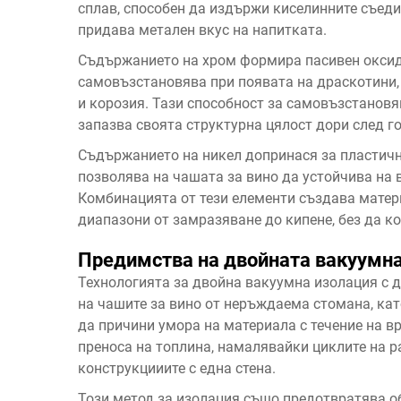
сплав, способен да издържи киселинните съеди
придава метален вкус на напитката.
Съдържанието на хром формира пасивен оксиде
самовъзстановява при появата на драскотини
и корозия. Тази способност за самовъзстановя
запазва своята структурна цялост дори след г
Съдържанието на никел допринася за пластичн
позволява на чашата за вино да устойчива на
Комбинацията от тези елементи създава матер
диапазони от замразяване до кипене, без да 
Предимства на двойната вакуумна
Технологията за двойна вакуумна изолация с 
на чашите за вино от неръждаема стомана, ка
да причини умора на материала с течение на в
преноса на топлина, намалявайки циклите на р
конструкцииите с една стена.
Този метод за изолация също предотвратява о