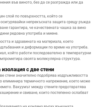
нения във виното, без да се разгражда или да
н слой по повърхността, който се
, осигурявайки непрекъсната защита срещу ръжда
ване гарантира, че качествената чашка за вино
одини редовна употреба и миене.
остта и здравината на материала, което
 вдлъбвания и деформации по време на употреба.
иал, който работи последователно в температурни
компрометира своята молекулярна структура.
 изолация с две стени
две стени значително подобрява издръжливостта
то елиминира термичното напрежение, което може
ремето. Вакуумът между стените предотвратява
азширение и свиване, които постепенно ослабват
бразуването на конденз върху външната