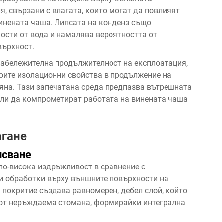
я, свързани с влагата, които могат да повлияят
винената чаша. Липсата на конденз също
ости от вода и намалява вероятността от
върхност.
забележителна продължителност на експлоатация,
воите изолационни свойства в продължение на
яна. Тази запечатана среда предпазва вътрешната
гли да компрометират работата на винената чаша
агане
исване
по-висока издръжливост в сравнение с
и обработки върху външните повърхности на
 покритие създава равномерен, дебел слой, който
 от неръждаема стомана, формирайки интегрална