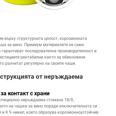
е върху структурната цялост, корозионната
аша за вино. Премиум материалите не само
и гарантират последователна производителност в
вестициите рентабилни както за обикновени
ито разчитат регулярно на своите чаши.
нструкцията от неръждаема
а контакт с храни
-специално неръждаема стомана 18/8,
вото на чашки за вино поради изключителната си
 и 8 % никел, което образува корозионноустойчив