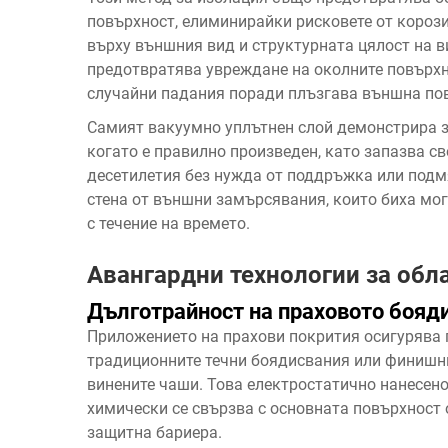
повърхност, елиминирайки рисковете от корози
върху външния вид и структурната цялост на 
предотвратява увреждане на околните повърхн
случайни падания поради плъзгава външна по
Самият вакуумно уплътнен слой демонстрира 
когато е правилно произведен, като запазва с
десетилетия без нужда от поддръжка или подм
стена от външни замърсявания, които биха мо
с течение на времето.
Авангардни технологии за обл
Дълготрайност на праховото бояд
Приложението на прахови покрития осигурява 
традиционните течни боядисвания или финишн
винените чаши. Това електростатично нанесено
химически се свързва с основната повърхност
защитна бариера.