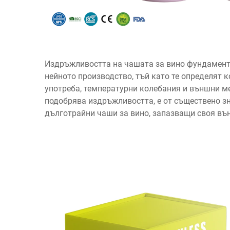
Издръжливостта на чашата за вино фундамента
нейното производство, тъй като те определят
употреба, температурни колебания и външни м
подобрява издръжливостта, е от съществено зн
дълготрайни чаши за вино, запазващи своя вън