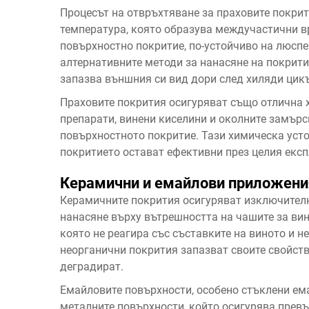
Процесът на отвръхтяване за праховите покри
температура, която образува междучастични в
повърхностно покритие, по-устойчиво на люспе
алтернативните методи за нанасяне на покрит
запазва външния си вид дори след хиляди цикъ
Праховите покрития осигуряват също отлична
препарати, винени киселини и околните замърс
повърхностното покритие. Тази химическа усто
покритието остават ефективни през целия екс
Керамични и емайлови приложени
Керамичните покрития осигуряват изключителн
нанасяне върху вътрешността на чашите за вин
която не реагира със съставките на виното и н
неорганични покрития запазват своите свойств
деградират.
Емайловите повърхности, особено стъклени ема
металните повърхности, който осигурява превъ