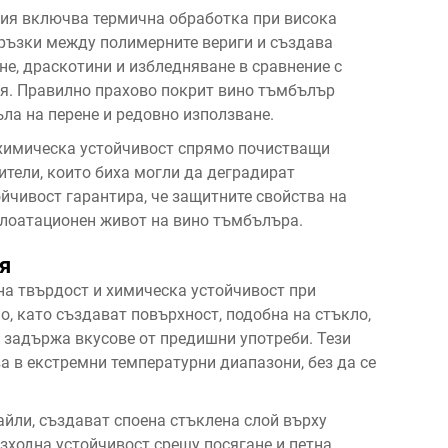
тия включва термична обработка при висока
ръзки между полимерните вериги и създава
не, драскотини и избледняване в сравнение с
ия. Правилно прахово покрит вино тъмбълър
ла на перене и редовно използване.
 химическа устойчивост спрямо почистващи
ители, които биха могли да деградират
йчивост гарантира, че защитните свойства на
плоатационен живот на вино тъмбълъра.
я
а твърдост и химическа устойчивост при
о, като създават повърхност, подобна на стъкло,
е задържа вкусове от предишни употреби. Тези
а в екстремни температурни диапазони, без да се
йли, създават споена стъклена слой върху
зходна устойчивост срещу посягане и петна.