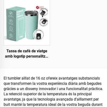
Aïllada d'Acer Inoxidable
mànec per a viatge, tassa
de cafè per a conjunt de
regal d'oficina
Tassa de cafè de viatge
amb logotip personalitzat
d'fàbrica, doble paret
aïllat, amb tapa de 20oz,
gots de got d'acer
inoxidable
El tumbler aïllat de 16 oz ofereix avantatges substancials
que transformen la vostra experiència diària amb begudes
gràcies a un disseny innovador i una funcionalitat pràctica.
La retenció superior de la temperatura és la principal
avantatge, ja que la tecnologia avançada d’aïllament per
buit manté la temperatura ideal de la vostra beguda durant