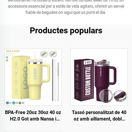
aerodinàmic i el disseny estanc fan del tumbler aïllat de 16 oz un
accessoris essencial per a estils de vida agitats, oferint un servei
fiable de begudes on sigui que us porti el dia.
Productes populars
BPA-Free 20oz 30oz 40 oz
Tassó personalitzat de 40
H2.0 Got amb Nansa i
oz amb aïllament, doble
Palla amb Tapadora de 3
paret, d'acer inoxidable i
Posicions per Viatge Copa
tapa patentada amb