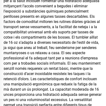
per a la salut inclouen fomentar una hidratació adequada
mitjançant l’accés convenient a begudes i eliminar
l’exposició a substàncies químiques potencialment
perilloses presents en algunes tasses descartables. Els
factors de comoditat milloren les rutines diàries gràcies al
transport sense vessaments, a la facilitat de neteja i a la
compatibilitat universal amb els suports per tasses de
cotxe i els compartiments de les bosses. El tumbler aïllat
de 16 oz s’adapta a diverses necessitats de l’estil de vida,
ja sigui que aneu al treball, feu senderisme per senderes
muntanyoses o us relaxeu a casa. El seu aspecte
professional el fa adequat tant per a reunions d’empresa
com per a trobades socials informals. El seu manteniment
senzill només requereix un rentat bàsic, mentre que la
construcció d’acer inoxidable resisteix les taques i la
retenció d’olors. Les característiques de confort inclouen
una manipulació ergonòmica que redueix la fatiga de la
mà durant un ús prolongat. La capacitat moderada de 16
unces proporciona una hidratació adequada sense generar
un pes ni una voluminositat excessius. La versatilitat
permet una transició perfecta entre diferents tipus de