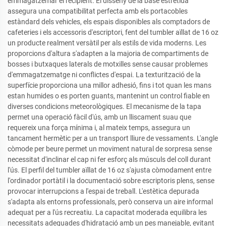
emmagatzemar el recipient. El disseny de la base estretida
assegura una compatibilitat perfecta amb els portacobles
estàndard dels vehicles, els espais disponibles als comptadors de
cafeteries i els accessoris d'escriptori, fent del tumbler aïllat de 16 oz
un producte realment versàtil per als estils de vida moderns. Les
proporcions d'altura s'adapten a la majoria de compartiments de
bosses i butxaques laterals de motxilles sense causar problemes
d'emmagatzematge ni conflictes d'espai. La texturització de la
superfície proporciona una millor adhesió, fins i tot quan les mans
estan humides o es porten guants, mantenint un control fiable en
diverses condicions meteorològiques. El mecanisme de la tapa
permet una operació fàcil d'ús, amb un lliscament suau que
requereix una força mínima i, al mateix temps, assegura un
tancament hermètic per a un transport lliure de vessaments. L'angle
còmode per beure permet un moviment natural de sorpresa sense
necessitat d'inclinar el cap ni fer esforç als músculs del coll durant
l'ús. El perfil del tumbler aïllat de 16 oz s'ajusta còmodament entre
l'ordinador portàtil i la documentació sobre escriptoris plens, sense
provocar interrupcions a l'espai de treball. L'estètica depurada
s'adapta als entorns professionals, però conserva un aire informal
adequat per a l'ús recreatiu. La capacitat moderada equilibra les
necessitats adequades d'hidratació amb un pes manejable, evitant