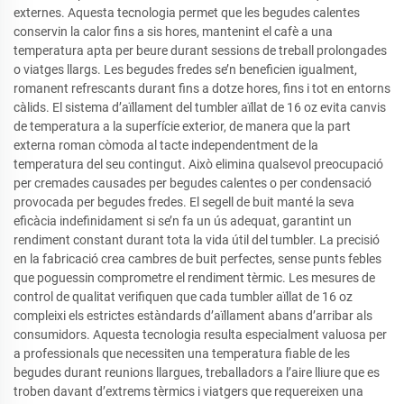
externes. Aquesta tecnologia permet que les begudes calentes
conservin la calor fins a sis hores, mantenint el cafè a una
temperatura apta per beure durant sessions de treball prolongades
o viatges llargs. Les begudes fredes se’n beneficien igualment,
romanent refrescants durant fins a dotze hores, fins i tot en entorns
càlids. El sistema d’aïllament del tumbler aïllat de 16 oz evita canvis
de temperatura a la superfície exterior, de manera que la part
externa roman còmoda al tacte independentment de la
temperatura del seu contingut. Això elimina qualsevol preocupació
per cremades causades per begudes calentes o per condensació
provocada per begudes fredes. El segell de buit manté la seva
eficàcia indefinidament si se’n fa un ús adequat, garantint un
rendiment constant durant tota la vida útil del tumbler. La precisió
en la fabricació crea cambres de buit perfectes, sense punts febles
que poguessin comprometre el rendiment tèrmic. Les mesures de
control de qualitat verifiquen que cada tumbler aïllat de 16 oz
compleixi els estrictes estàndards d’aïllament abans d’arribar als
consumidors. Aquesta tecnologia resulta especialment valuosa per
a professionals que necessiten una temperatura fiable de les
begudes durant reunions llargues, treballadors a l’aire lliure que es
troben davant d’extrems tèrmics i viatgers que requereixen una