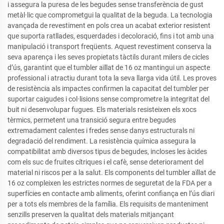
i assegura la puresa de les begudes sense transferència de gust
metàl·lic que comprometgui la qualitat de la beguda. La tecnologia
avançada de revestiment en pols crea un acabat exterior resistent
que suporta ratllades, esquerdades i decoloració, fins i tot amb una
manipulació i transport freqüents. Aquest revestiment conserva la
seva aparença i les seves propietats tàctils durant milers de cicles
d’ús, garantint que el tumbler aïllat de 16 oz mantingui un aspecte
professional i atractiu durant tota la seva llarga vida útil. Les proves
de resistència als impactes confirmen la capacitat del tumbler per
suportar caigudes i col·lisions sense comprometre la integritat del
buit ni desenvolupar fugues. Els materials resisteixen els xocs
tèrmics, permetent una transició segura entre begudes
extremadament calentes i fredes sense danys estructurals ni
degradació del rendiment. La resistència química assegura la
compatibilitat amb diversos tipus de begudes, incloses les àcides
com els suc de fruites cítriques i el cafè, sense deteriorament del
material ni riscos per a la salut. Els components del tumbler aïllat de
16 oz compleixen les estrictes normes de seguretat de la FDA per a
superfícies en contacte amb aliments, oferint confiança en l’ús diari
per a tots els membres de la família. Els requisits de manteniment
senzills preserven la qualitat dels materials mitjançant