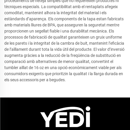
procediments de neteja simples que no requereixen productes ni
tècniques especials. La compatibilitat amb el rentaplats afegeix
comoditat, mantenint alhora la integritat del material i els
estàndards d’aparença. Els components de la tapa estan fabricats
amb materials lliures de BPA, que asseguren la seguretat mentre
proporcionen un segellat fiable i una durabilitat mecànica. Els
processos de fabricació de qualitat garanteixen un gruix uniforme
de les parets i la integritat de la cambra de buit, mantenint l’eficàcia
de l’aïllament durant tota la vida útil del producte. El valor d’inversió
augmenta gràcies a la reducció de la freqüència de substitució en
comparació amb alternatives de menor qualitat, convertint el
tumbler aïllat de 16 oz en una opció econòmicament viable per als
consumidors exigents que prioritzin la qualitat i la llarga durada en
els seus accessoris per a begudes.