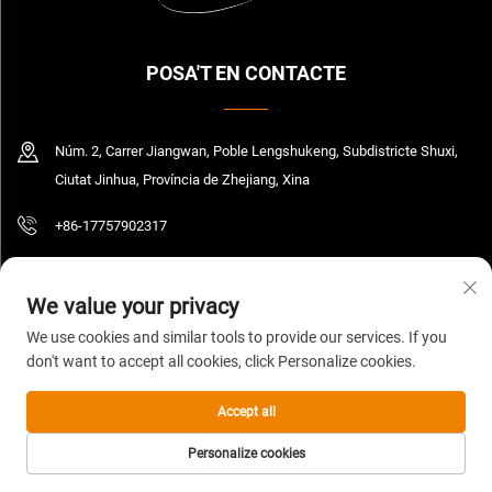
POSA'T EN CONTACTE
Núm. 2, Carrer Jiangwan, Poble Lengshukeng, Subdistricte Shuxi,
Ciutat Jinhua, Província de Zhejiang, Xina
+86-17757902317
[email protected]
We value your privacy
We use cookies and similar tools to provide our services. If you
don't want to accept all cookies, click Personalize cookies.
Copyright © 2026 Zhejiang Yedi Industry And Trade Co., Ltd. Tots els drets
reservats.
Política de privadesa
Accept all
Personalize cookies
CORREU
PÀGINA PRINCIPAL
PRODUCTES
TEL