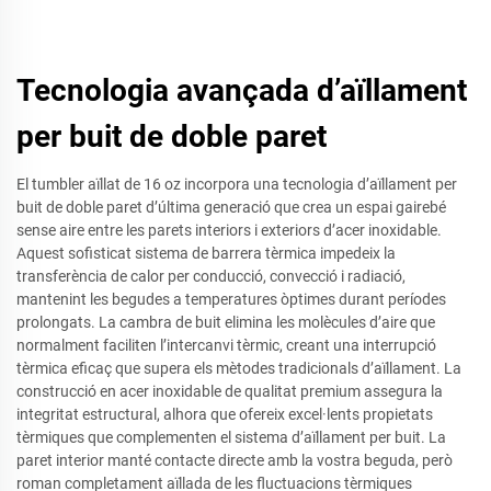
Tecnologia avançada d’aïllament
per buit de doble paret
El tumbler aïllat de 16 oz incorpora una tecnologia d’aïllament per
buit de doble paret d’última generació que crea un espai gairebé
sense aire entre les parets interiors i exteriors d’acer inoxidable.
Aquest sofisticat sistema de barrera tèrmica impedeix la
transferència de calor per conducció, convecció i radiació,
mantenint les begudes a temperatures òptimes durant períodes
prolongats. La cambra de buit elimina les molècules d’aire que
normalment faciliten l’intercanvi tèrmic, creant una interrupció
tèrmica eficaç que supera els mètodes tradicionals d’aïllament. La
construcció en acer inoxidable de qualitat premium assegura la
integritat estructural, alhora que ofereix excel·lents propietats
tèrmiques que complementen el sistema d’aïllament per buit. La
paret interior manté contacte directe amb la vostra beguda, però
roman completament aïllada de les fluctuacions tèrmiques