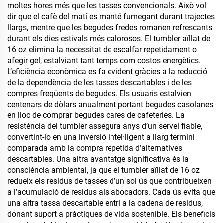
moltes hores més que les tasses convencionals. Això vol
dir que el cafè del matí es manté fumegant durant trajectes
llargs, mentre que les begudes fredes romanen refrescants
durant els dies estivals més calorosos. El tumbler aïllat de
16 oz elimina la necessitat de escalfar repetidament o
afegir gel, estalviant tant temps com costos energètics.
L’eficiència econòmica es fa evident gràcies a la reducció
de la dependència de les tasses descartables i de les
compres freqüents de begudes. Els usuaris estalvien
centenars de dòlars anualment portant begudes casolanes
en lloc de comprar begudes cares de cafeteries. La
resistència del tumbler assegura anys d’un servei fiable,
convertint-lo en una inversió intel·ligent a llarg termini
comparada amb la compra repetida d’alternatives
descartables. Una altra avantatge significativa és la
consciència ambiental, ja que el tumbler aïllat de 16 oz
redueix els residus de tasses d’un sol ús que contribueixen
a l’acumulació de residus als abocadors. Cada ús evita que
una altra tassa descartable entri a la cadena de residus,
donant suport a pràctiques de vida sostenible. Els beneficis