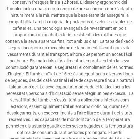
conservin fresques fins a 12 hores. El disseny ergonòmic del
tumbler inclou una circumferència de presa còmoda que s’adapta
naturalment a la mà, mentre que la base estretida assegura la
compatibilitat amb la majoria de portacops de vehicles i taules de
cafeteries. Una tecnologia avançada de revestiment en pols
proporciona un acabat exterior resistent a les ratllades que
conserva la seva aparença fins i tot amb ús diari. La tapa de fixació
segura incorpora un mecanisme de tancament lliscant que evita
vessaments durant el transport, alhora que permet un accés fàcil
per beure. Els materials d’ús alimentari emprats en tota la seva
construcció garanteixen la seguretat i el compliment de les normes
d’higiene. El tumbler aïllat de 16 oz és adequat per a diversos tipus
de begudes, des del cafè matinal i el te de capvespre fins als batuts i
l’aigua amb gel. La seva capacitat moderada el fa ideal per a les
necessitats personals d’hidratació sense afegir un pes excessiu. La
versatilitat del tumbler s’estén tant a aplicacions interiors com
exteriors, essent igualment útil en entorns d’oficina, durant els
desplaçaments, en esdeveniments a l’aire lliure o durant activitats
recreatives. Les capacitats de monitorització de la temperatura
permeten als usuaris gaudir de les seves begudes a la temperatura
òptima de consum durant períodes prolongats. El perfil