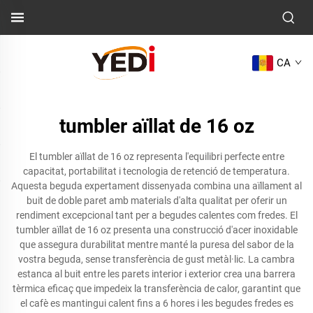
CA
tumbler aïllat de 16 oz
El tumbler aïllat de 16 oz representa l'equilibri perfecte entre
capacitat, portabilitat i tecnologia de retenció de temperatura.
Aquesta beguda expertament dissenyada combina una aïllament al
buit de doble paret amb materials d'alta qualitat per oferir un
rendiment excepcional tant per a begudes calentes com fredes. El
tumbler aïllat de 16 oz presenta una construcció d'acer inoxidable
que assegura durabilitat mentre manté la puresa del sabor de la
vostra beguda, sense transferència de gust metàl·lic. La cambra
estanca al buit entre les parets interior i exterior crea una barrera
tèrmica eficaç que impedeix la transferència de calor, garantint que
el cafè es mantingui calent fins a 6 hores i les begudes fredes es