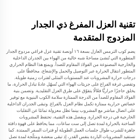
تقنية العزل المفرغ ذي الجدار
المزدوج المتقدمة
يضم كوب الترمس العازل بسعة ١٦ أونصة تقنية عزل فراغي مزدوج الجدار
المتطورة التي تُنشئ مساحةً شبه خالية من الهواء بين الجدران الداخلية
والخارجية المصنوعة من الفولاذ المقاوم للصدأ. ويمنع هذا النظام الحراري
المتطور انتقال الحرارة عبر التوصيل والحمل والإشعاع، محافظًا على
درجات حرارة المشروبات عند المستويات المثلى لفترات زمنية طويلة.
وتقضي غرفة الفراغ على جزيئات الهواء التي تُسهّل عادةً تبادل الحرارة، ما
يخلق حاجزًا حراريًّا فعّالًا يتفوّق على طرق العزل التقليدية. وتضمن بنية
الفولاذ المقاوم للصدأ من الدرجة الممتازة سلامة الكوب البنيوية مع توفير
خصائص حرارية ممتازة تكمل نظام العزل بالفراغ. وتبقى الجدران الداخلية
على اتصال مباشر مع المشروب بينما تظل معزولة تمامًا عن التقلبات
الخارجية في درجة الحرارة. وبفضل هذه التقنية، تحتفظ المشروبات
الساخنة بالحرارة لمدة تصل إلى ست ساعات، مما يحافظ على قهوة دافئة
جاهزة للشرب طوال جلسات العمل الطويلة أو فترات السفر الممتدة. كما
تستفيد المشروبات الباردة بنفس القدر، إذ تبقى منعشة ومثلّجة لمدة تصل