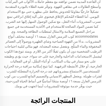
أن القاعدة المدببة تضمن توافقه مع معظم حاملات الأكواب في المركبات
وأسطح الطاولات في مقاهي القهوة. وتوفّر تقنية الطلاء بالبودرة المتقدمة
تشكيلاً خارجيًّا مقاومًا للخدوش يحافظ على مظهره حتى مع الاستخدام
اليومي. أما الغطاء المُحكم الإغلاق فيحتوي على آلية إغلاق انزلاقي تمنع
تسرب المشروبات أثناء النقل، مع تمكين الوصول السهل إليها عند الشرب.
كما تضمن المواد الصالحة للاستخدام في الأغذية المستخدمة في جميع
مراحل التصنيع السلامة والامتثال لمتطلبات النظافة والصحة. وي
accommodates كوب الترمس العازل بسعة ١٦ أونصة مختلف أنواع
المشروبات، بدءًا من القهوة الصباحية وشاي الظهيرة ووصولاً إلى العصائر
المخفوقة والماء المثلّج. وبفضل سعته المعتدلة، فهو مثالي لتلبية احتياجات
الترطيب الشخصية دون أن يكون ثقيلًا أكثر من اللازم. ويمتد تنوع هذا الكوب
ليشمل الاستخدامات الداخلية والخارجية على حد سواء، حيث يؤدي وظيفته
على نحو ممتاز في بيئات المكاتب، أو أثناء التنقّل، أو في الفعاليات
الخارجية، أو خلال الأنشطة الترفيهية. كما تتيح إمكانية مراقبة درجة الحرارة
للمستخدمين الاستمتاع بمشروباتهم عند درجة الحرارة المفضّلة للشرب
لفترات طويلة. ويجعل المظهر الانسيابي والتصميم المانع للتسرب من كوب
الترمس العازل بسعة ١٦ أونصة منتجًا أساسيًّا في أنماط الحياة المزدحمة،
حيث يوفّر خدمة موثوقة للمشروبات أينما اتجهت في يومك.
المنتجات الرائجة