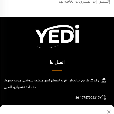
إكسسوارات المشروبات الخاصة بهم.
اتصل بنا
رقم 2، طريق جيانغوان، قرية لينغشوكينغ، منطقة شوشي، مدينة جينهوا،
مقاطعة تشجيانغ، الصين
+86-17757902317
[email protected]