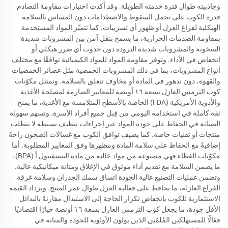
وجاذبيته طوال فترة خدمته الطويلة. وقد أكدت اختبارات مقاومة التصادم
قدرة الكوب على تحمل السقوط والاصطدامات دون المساس بالسلامة
الهيكلية لفراغ العزل أو ظهور أي تسريبات. كما تتميّز المواد المستخدمة
بمقاومة الصدمات الحرارية، ما يسمح بنقل آمن بين المشروبات شديدة
السخونة والمشروبات شديدة البرودة دون حدوث أي ضرر هيكلي أو
انخفاض في الأداء. وتوفر مقاومة المواد للمواد الكيميائية توافقًا مع مختلف
أنواع المشروبات، بما في ذلك المشروبات الحمضية مثل عصائر الحمضيات
والقهوة، دون تدهور في المادة أو مخاوف تتعلق بالسلامة. وتمتثل مكوّنات
كوب الترمس العازل بسعة ١٦ أونصة للمعايير الصارمة لمصلحة الأغذية
والأدوية الأمريكية (FDA) الخاصة بالأسطح المتلامسة مع الأغذية، ما يمنح
ثقة كاملة في استخدامه اليومي من قِبل جميع أفراد الأسرة. وتسهم سهولة
الصيانة في الحفاظ على جودة المواد عبر إجراءات تنظيف بسيطة لا تتطلب
منتجات أو تقنيات خاصة. كما يضيف توافق الكوب مع غسالات الصحون راحةً
إضافيةً مع الحفاظ على سلامة المادة ومظهرها وفق المعايير المطلوبة. أما
مكوّنات الغطاء فهي مصنوعة من مواد خالية من مادة البيسفينول أ (BPA)،
ما يضمن السلامة مع تقديم أداء موثوق في الإغلاق ومتانة ميكانيكية عالية.
وتضمن عمليات التصنيع عالية الجودة اتساق سمك الجدران وسلامة غرفة
الفراغ العازلة، ما يحافظ على فعالية العزل طوال عمر المنتج. ويزداد القيمة
الاستثمارية للكوب بانخفاض تكرار الحاجة إلى الاستبدال مقارنةً بالبدائل
الأقل جودة، ما يجعل كوب الترمس العازل بسعة ١٦ أونصة خيارًا اقتصاديًا
فعّالًا للمستهلكين المُلمّين الذين يولون الأولوية للجودة والمتانة في