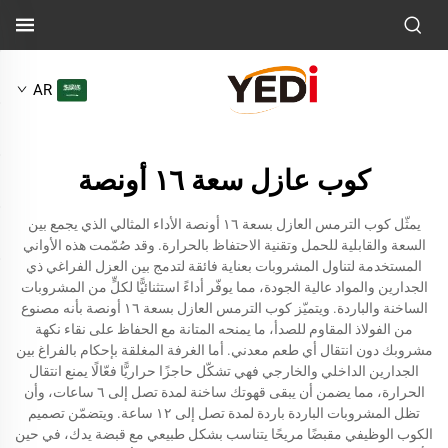
AR
كوب عازل سعة ١٦ أونصة
يمثّل كوب الترمس العازل بسعة ١٦ أونصة الأداء المثالي الذي يجمع بين
السعة والقابلية للحمل وتقنية الاحتفاظ بالحرارة. وقد صُمّمت هذه الأواني
المستخدمة لتناول المشروبات بعناية فائقة لتدمج بين العزل الفراغي ذي
الجدارين والمواد عالية الجودة، مما يوفّر أداءً استثنائيًّا لكلٍّ من المشروبات
الساخنة والباردة. ويتميّز كوب الترمس العازل بسعة ١٦ أونصة بأنه مصنوع
من الفولاذ المقاوم للصدأ، ما يمنحه المتانة مع الحفاظ على نقاء نكهة
مشروبك دون انتقال أي طعم معدني. أما الغرفة المغلقة بإحكام بالفراغ بين
الجدارين الداخلي والخارجي فهي تشكّل حاجزًا حراريًّا فعّالًا يمنع انتقال
الحرارة، مما يضمن أن يبقى قهوتك ساخنة لمدة تصل إلى ٦ ساعات، وأن
تظل المشروبات الباردة باردة لمدة تصل إلى ١٢ ساعة. ويتضمّن تصميم
الكوب الوظيفي مقبضًا مريحًا يتناسب بشكل طبيعي مع قبضة يدك، في حين