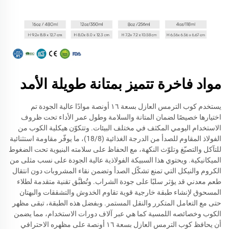
مواد فاخرة تتميز بمتانة طويلة الأمد
يستخدم كوب الترمس العازل بسعة ١٦ أونصة موادًا عالية الجودة تم
اختيارها خصيصًا لضمان المتانة والسلامة وطول عمر الأداء تحت ظروف
الاستخدام اليومي المكثف في مختلف البيئات. وتتكوّن هيكلية الكوب من
الفولاذ المقاوم للصدأ من الدرجة الغذائية (18/8)، ما يوفّر مقاومة استثنائية
للتآكل والتصبّغ وتلوّث النكهة، مع الحفاظ على سلامته البنيوية تحت الضغوط
الميكانيكية. ويحتوي هذا السبيكة الفولاذية عالية الجودة على نسب مثلى من
الكروم والنيكل التي تمنع تشكّل الصدأ وتضمن نقاء المشروبات دون انتقال
طعم معدني قد يؤثر سلبًا على جودة الشراب. وتُطبَّق تقنية متقدمة لطلاء
المسحوق لإنشاء طبقة خارجية قوية تقاوم الخدوش والتشققات والبهتان
حتى مع التعامل المتكرر والنقل المستمر. وبفضل هذه الطبقة، تبقى مظهر
الكوب وخصائصه اللمسية كما هي عبر آلاف دورات الاستخدام، مما يضمن
أن يحافظ كوب الترمس العازل بسعة ١٦ أونصة على مظهره الاحترافي