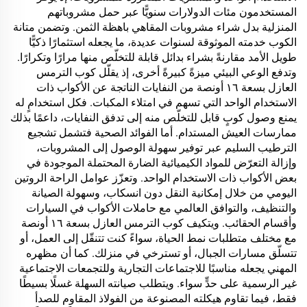
المستخدمون مئات الدولارات سنويًّا عبر حمل مشروباتهم
المنزلية بدل شراء مشروبات المقاهي باهظة الثمن. وتضمن متانة
الكوب خدمته الموثوقة لسنوات عديدة، ما يجعله استثمارًا ذكيًّا
طويل الأمد مقارنةً بشراء بدائل قابلة للتخلّص منها مرارًا وتكرارًا.
وتدفع الوعي البيئي ميزةً كبيرةً أخرى، إذ يقلّل كوب الترمس
العازل بسعة ١٦ أونصة من النفايات الناتجة عن الأكواب ذات
الاستخدام الواحد التي تسهم في امتلاء المكبات. فكل استخدامٍ له
يمنع وصول كوبٍ قابل للتخلّص منه إلى تدفق النفايات، داعمًا بذلك
ممارسات العيش المستدام. أما الفوائد الصحية فتشمل تشجيع
الترطيب السليم عبر توفير سهولة الوصول إلى المشروبات،
وإزالة التعرّض للمواد الكيميائية الضارة المحتملة الموجودة في
بعض الأكواب ذات الاستخدام الواحد. وتعزّز عوامل الراحة الروتين
اليومي من خلال إمكانية النقل دون انسكاب، وسهولة الصيانة
والتنظيف، والتوافق العالمي مع حاملات الأكواب في السيارات
وأقسام الحقائب. ويتكيف كوب الترمس العازل بسعة ١٦ أونصة
مع مختلف متطلبات نمط الحياة، سواءً كنت تتنقّل إلى العمل، أو
تتسلّق مسارات الجبال، أو تسترخي في منزلك. كما أن مظهره
المهني يجعله مناسبًا للاجتماعات التجارية وللتجمعات الاجتماعية
غير الرسمية على حدٍّ سواء. ويتطلب صيانته السهلة غسلًا بسيطًا
فقط، فيما تقاوم هيكلته المصنوعة من الفولاذ المقاوم للصدأ