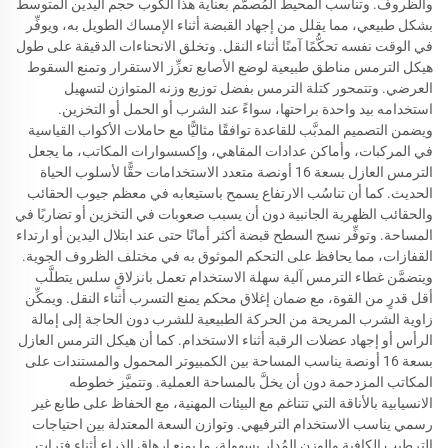
والظروف. وتناسب المحيط المُصمَّم بعناية هذا الكوب حجم اليدين المتوسط
بشكل طبيعي، مما يقلل من إجهاد القبضة أثناء الإمساك الطويل به، ويوفِّر
في الوقت نفسه تحكُّمًا آمنًا أثناء النقل. وتخلق الانحناءات الدقيقة على طول
هيكل الترمس مناطق طبيعية لوضع الأصابع تعزِّز الاستقرار وتمنع السقوط
العرضي. وتتمحور كتلة الترمس بفضل توزيع وزنه المتوازن لتسهيل
استخدامه بيد واحدة براحتها، سواءً عند الشرب أو الحمل أو التخزين.
ويضمن التصميم المدبَّب للقاعدة توافقًا مثاليًّا مع حاملات الأكواب القياسية
في المركبات، وأماكن عدادات المقاهي، وإكسسوارات المكاتب، ما يجعل
الترمس العازل بسعة 16 أونصة متعدد الاستخدامات حقًّا لأسلوب الحياة
الحديث. كما أن تناسُب الارتفاع يسمح باستيعابه في معظم جيوب الحقائب
والحقائب الظهرية الجانبية دون أن يسبب صعوبات في التخزين أو تضاربًا في
المساحة. وتوفِّر نسج السطح قبضة أكثر أمانًا حتى عند ابتلال اليدين أو ارتداء
القفازات، مما يحافظ على التحكم الموثوق به في مختلف الظروف الجوية.
ويتضمَّن غطاء الترمس آلية سهلة الاستخدام تعمل بانزلاقٍ سلس يتطلَّب
أقل قدرٍ من القوة، مع ضمان إغلاق محكم يمنع التسرب أثناء النقل. ويمكِّن
زاوية الشرب المريحة من الحركة الطبيعية للشرب دون الحاجة إلى إمالة
الرأس أو إجهاد عضلات الرقبة أثناء الاستخدام. كما أن هيكل الترمس العازل
بسعة 16 أونصة يناسب المساحة بين الكمبيوتر المحمول والمستندات على
المكاتب المزدحمة دون أن يخلَّ بالمساحة العملية. وتتميَّز خطوطه
الانسيابية بالأناقة التي تتناغم مع البيئات المهنية، مع الحفاظ على طابع غير
رسمي يناسب الاستخدام الترفيهي. وتوازن السعة المعتدلة بين احتياجات
الترطيب الكافية والوزن المُدار بسهولة، ما يمنع إرهاق الذراع أثناء فترات