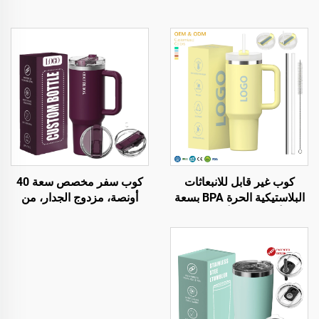
كوب غير قابل للانبعاثات
كوب سفر مخصص سعة 40
البلاستيكية الحرة BPA بسعة
أونصة، مزدوج الجدار، من
20 أونصة و30 أونصة و40
الستانلس ستيل، بغطاء براءة
أونصة، مع مقبض وقشة
اختراع مع مقبض، كوب قهوة
وغطاء بثلاثة مواضع للسفر،
للهدايا المكتبية
كوب من الفولاذ المقاوم للصدأ
معزول