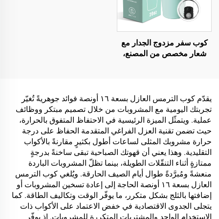
كوب سفر مزدوج الجدار مع
شعار مخصص من المصنع،
كوب قهوة عازل مع غطاء
سعة 20 أونصة، أكواب
ستانلس ستيل
يقدّم كوب الترمس العازل بسعة ١٦ أونصة فوائد جوهريةً تُغيّر
تجربتك اليومية مع المشروبات من خلال تصميم مبتكر ووظائف
عملية. ويتمثّل الميزة الرئيسية في الاحتفاظ المتفوق بالحرارة،
حيث تضمن تقنية العزل الفراغي المتقدمة الحفاظ على درجة
حرارة مشروبك المثلى لساعات أطول بكثيرٍ مقارنةً بالأكواب
التقليدية. وهذا يعني أن قهوتك الصباحية تبقى ساخنةً بدرجةٍ
ممتازةٍ أثناء التنقّلات الطويلة، بينما تظلّ المشروبات الباردة
منعشةً ومُبرَّدةً طوال أيام الصيف الحارقة. ويُلغي كوب الترمس
العازل بسعة ١٦ أونصة الحاجة إلى إعادة تسخين المشروبات أو
إضافتها بالثلج بشكل متكرر، ما يوفّر الوقت وتكاليف الطاقة. كما
يتجلى الجدوى الاقتصادية في خفض الاعتماد على الأكواب ذات
الاستخدام الواحد والمشتريات المتكررة للمشروبات. إذ يوفّر