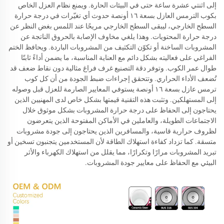
إلى اثنتي عشرة ساعة حتى في البيئات الحارة. ويمنع نظام العزل الخاص
بكوب الترمس العازل بسعة ١٦ أونصة حدوث أي تغيّرات في درجة حرارة
السطح الخارجي، ليبقى السطح الخارجي مريحًا عند اللمس بغض النظر عن
درجة حرارة المحتويات. وهذا يلغي مخاوف الإصابة بالحروق الناتجة عن
المشروبات الساخنة أو تكوّن التكثيف من المشروبات الباردة. ويحافظ الختم
الفراغي على فعاليته بشكل دائم مع العناية المناسبة، ما يضمن أداءً ثابتًا
طوال عمر الكوب. وتوفر دقة التصنيع غرف فراغ مثالية دون نقاط ضعف قد
تُضعف الأداء الحراري. وتتحقق إجراءات ضبط الجودة من أن كل كوب
ترمس عازل بسعة ١٦ أونصة يستوفي المعايير الصارمة للعزل قبل وصوله
إلى المستهلكين. وتثبت هذه التقنية قيمتها بشكل خاص لدى المهنيين الذين
يحتاجون إلى الحفاظ على درجة حرارة المشروبات بشكل موثوق خلال
الاجتماعات الطويلة، والعاملين في الأماكن المفتوحة الذين يتعرضون
لظروف حرارية قاسية، والمسافرين الذين يحتاجون إلى جودة مشروبات
متسقة. كما تزداد كفاءة استهلاك الطاقة لأن المستخدمين يتجنبون تسخين أو
تبريد المشروبات مرارًا وتكرارًا، مما يقلل من استهلاك الكهرباء والأثر
البيئي مع الحفاظ على معايير جودة المشروبات.