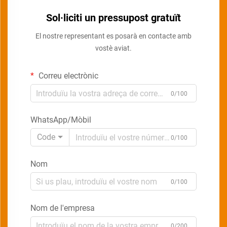
Sol·liciti un pressupost gratuït
El nostre representant es posarà en contacte amb
vostè aviat.
Correu electrònic
0/100
WhatsApp/Mòbil
Code
0/100
Nom
0/100
Nom de l'empresa
0/200