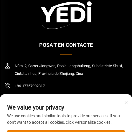
POSA'T EN CONTACTE
Núm. 2, Carrer Jiangwan, Poble Lengshukeng, Subdistricte Shuxi,
Ciutat Jinhua, Província de Zhejiang, Xina
+86-17757902317
[email protected]
We value your privacy
We use cookies and similar tools to provide our services. If you
don't want to accept all cookies, click Personalize cookies.
Copyright © 2026 Zhejiang Yedi Industry And Trade Co., Ltd. Tots els drets
reservats.
Política de privadesa