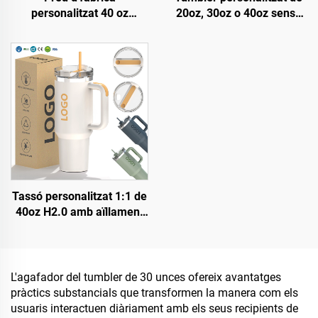
personalitzat 40 oz
20oz, 30oz o 40oz sense
Tumbler aïllat,
BPA, amb palla plegable,
reutilitzable, d'acer
aïllat, de coure d'acer
inoxidable, doble paret,
inoxidable, amb tapa
ampolla de viatge amb
estanca, palla i mànec,
nansa i tapa amb canya
ideal per viatges
Tassó personalitzat 1:1 de
40oz H2.0 amb aïllament
de vidre doble i acer
inoxidable, gerra de viatge
per al cafè amb canyeta
per al Dia de Sant Valentí i
L'agafador del tumbler de 30 unces ofereix avantatges
excursions
pràctics substancials que transformen la manera com els
usuaris interactuen diàriament amb els seus recipients de