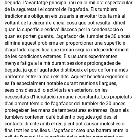
beguda. L'avantatge principal rau en la millora espectacular
de la seguretat i el control de l'agafada. Els tumblers
tradicionals obliguen els usuaris a envoltar tota la mà al
voltant de la circumferència, cosa que pot resultar difícil
quan la superfície esdevé lliscosa per la condensació o
quan es porten guants. L'agafador del tumbler de 30 unces
elimina aquest problema en proporcionar una superfície
d'agafada específica que roman segura independentment
de les condicions externes. Els usuaris experimenten
menys fatiga a la mà durant sessions prolongades de
beguda, ja que l'agafador distribueix el pes de forma més
uniforme entre la mà i els dits. Aquest benefici ergonòmic
es fa especialment notable durant reunions llargues,
sessions d'estudi o activitats en exteriors, on les
necessitats d'hidratació romanen constants. Les propietats
d'aïllament tèrmic de l'agafador del tumbler de 30 unces
protegeixen les mans de temperatures extremes. Quan els
tumblers contenen cafè bullent o begudes gélides, el
contacte directe amb el recipient pot causar molèsties o
fins i tot lesions lleus. L'agafador crea una barrera entre la