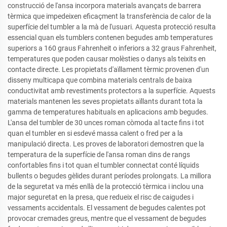
construcció de l'ansa incorpora materials avançats de barrera
tèrmica que impedeixen eficaçment la transferència de calor de la
superfície del tumbler a la mà de l'usuari. Aquesta protecció resulta
essencial quan els tumblers contenen begudes amb temperatures
superiors a 160 graus Fahrenheit o inferiors a 32 graus Fahrenheit,
temperatures que poden causar molèsties o danys als teixits en
contacte directe. Les propietats d'aïllament tèrmic provenen d'un
disseny multicapa que combina materials centrals de baixa
conductivitat amb revestiments protectors a la superfície. Aquests
materials mantenen les seves propietats aïllants durant tota la
gamma de temperatures habituals en aplicacions amb begudes.
L'ansa del tumbler de 30 unces roman còmoda al tacte fins i tot
quan el tumbler en si esdevé massa calent o fred per a la
manipulació directa. Les proves de laboratori demostren que la
temperatura de la superfície de l'ansa roman dins de rangs
confortables fins i tot quan el tumbler connectat conté líquids
bullents o begudes gèlides durant períodes prolongats. La millora
de la seguretat va més enllà de la protecció tèrmica i inclou una
major seguretat en la presa, que redueix el risc de caigudes i
vessaments accidentals. El vessament de begudes calentes pot
provocar cremades greus, mentre que el vessament de begudes