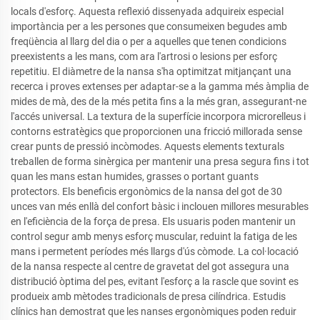
locals d'esforç. Aquesta reflexió dissenyada adquireix especial
importància per a les persones que consumeixen begudes amb
freqüència al llarg del dia o per a aquelles que tenen condicions
preexistents a les mans, com ara l'artrosi o lesions per esforç
repetitiu. El diàmetre de la nansa s'ha optimitzat mitjançant una
recerca i proves extenses per adaptar-se a la gamma més àmplia de
mides de mà, des de la més petita fins a la més gran, assegurant-ne
l'accés universal. La textura de la superfície incorpora microrelleus i
contorns estratègics que proporcionen una fricció millorada sense
crear punts de pressió incòmodes. Aquests elements texturals
treballen de forma sinèrgica per mantenir una presa segura fins i tot
quan les mans estan humides, grasses o portant guants
protectors. Els beneficis ergonòmics de la nansa del got de 30
unces van més enllà del confort bàsic i inclouen millores mesurables
en l'eficiència de la força de presa. Els usuaris poden mantenir un
control segur amb menys esforç muscular, reduint la fatiga de les
mans i permetent períodes més llargs d'ús còmode. La col·locació
de la nansa respecte al centre de gravetat del got assegura una
distribució òptima del pes, evitant l'esforç a la rascle que sovint es
produeix amb mètodes tradicionals de presa cilíndrica. Estudis
clínics han demostrat que les nanses ergonòmiques poden reduir