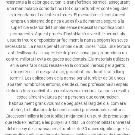
resistents a la calor que eviten la transferència tèrmica, assegurant
una manipulació còmoda fins i tot quan el tumbler conté begudes
extremadament calentes o fredes. El mecanisme d'acoblament
empra un sistema de pinça que es fixa de manera segura a la
superfície exterior del tumbler sense necessitar modificacions
permanents. Aquest procés d'instal·lació reversible permet als
usuaris treure o reposicionar fàcilment la nansa segons les seves
necessitats. La nansa per al tumbler de 30 unces inclou una textura
antidesllissant a la superfície de presa, cosa que proporciona un
control millorat i evita caigudes accidentals. Els materials utilitzats
en la seva fabricació resisteixen la corrosió, l'erosió per agents
atmosfèrics i el desgast diari, garantint una durabilitat a llarg
termini. Les aplicacions de la nansa per al tumbler de 30 unces
abasten nombrosos entorns, des de cuines professionals i espais
d'oficina fins a activitats recreatives en exteriors. La nansa resulta
especialment valuosa per a persones que consumeixen
habitualment grans volums de begudes al llarg del dia, com ara
atletes, treballadors de la construcció i professionals sanitaris.
L'accessori millora la portabilitat mitjançant un punt de presa segur
que redueix l'esforç a les punys i als dits. La compatibilitat universal
del disseny de la nansa per al tumbler de 30 unces significa que és