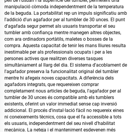
pell de l'usuari i la superfície del tumbler, permetent una
manipulació còmoda independentment de la temperatura
de la beguda. La portabilitat rep un impuls significatiu amb
l'addició d'un agafador per al tumbler de 30 unces. El punt
d'agafada segur permet als usuaris transportar el seu
tumbler amb confiança mentre manegen altres objectes,
com ara ordinadors portàtils, maletes o bosses de la
compra. Aquesta capacitat de tenir les mans lliures resulta
inestimable per als professionals ocupats i per a les
persones actives que realitzen diverses tasques
simultàniament al llarg del dia. El sistema d'acoblament de
l'agafador preserva la funcionalitat original del tumbler
mentre hi afegeix noves capacitats. A diferència dels
agafadors integrats, que requereixen comprar
completament nous articles de beguda, l'agafador per al
tumbler de 30 unces és compatible amb els tumblers
existents, oferint un valor immediat sense cap inversió
addicional. El procés d'instal·lació fàcil no requereix eines
ni coneixements tècnics, cosa que el fa accessible a tots
els usuaris, independentment del seu nivell d'habilitat
mecànica. La neteja i el manteniment esdevenen més