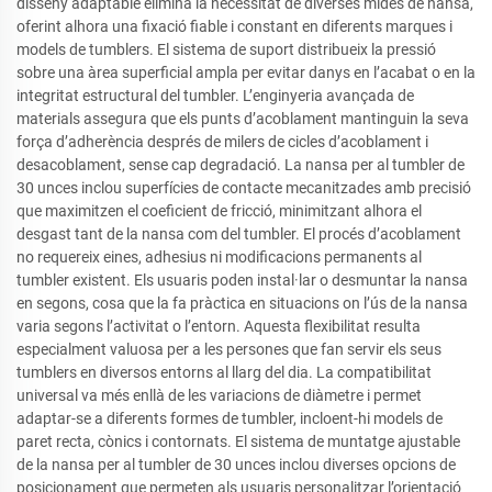
disseny adaptable elimina la necessitat de diverses mides de nansa,
oferint alhora una fixació fiable i constant en diferents marques i
models de tumblers. El sistema de suport distribueix la pressió
sobre una àrea superficial ampla per evitar danys en l’acabat o en la
integritat estructural del tumbler. L’enginyeria avançada de
materials assegura que els punts d’acoblament mantinguin la seva
força d’adherència després de milers de cicles d’acoblament i
desacoblament, sense cap degradació. La nansa per al tumbler de
30 unces inclou superfícies de contacte mecanitzades amb precisió
que maximitzen el coeficient de fricció, minimitzant alhora el
desgast tant de la nansa com del tumbler. El procés d’acoblament
no requereix eines, adhesius ni modificacions permanents al
tumbler existent. Els usuaris poden instal·lar o desmuntar la nansa
en segons, cosa que la fa pràctica en situacions on l’ús de la nansa
varia segons l’activitat o l’entorn. Aquesta flexibilitat resulta
especialment valuosa per a les persones que fan servir els seus
tumblers en diversos entorns al llarg del dia. La compatibilitat
universal va més enllà de les variacions de diàmetre i permet
adaptar-se a diferents formes de tumbler, incloent-hi models de
paret recta, cònics i contornats. El sistema de muntatge ajustable
de la nansa per al tumbler de 30 unces inclou diverses opcions de
posicionament que permeten als usuaris personalitzar l’orientació