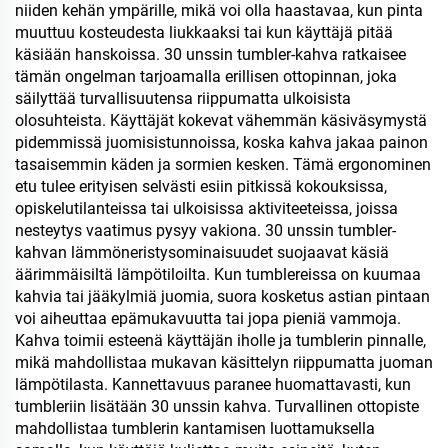
niiden kehän ympärille, mikä voi olla haastavaa, kun pinta
muuttuu kosteudesta liukkaaksi tai kun käyttäjä pitää
käsiään hanskoissa. 30 unssin tumbler-kahva ratkaisee
tämän ongelman tarjoamalla erillisen ottopinnan, joka
säilyttää turvallisuutensa riippumatta ulkoisista
olosuhteista. Käyttäjät kokevat vähemmän käsiväsymystä
pidemmissä juomisistunnoissa, koska kahva jakaa painon
tasaisemmin käden ja sormien kesken. Tämä ergonominen
etu tulee erityisen selvästi esiin pitkissä kokouksissa,
opiskelutilanteissa tai ulkoisissa aktiviteeteissa, joissa
nesteytys vaatimus pysyy vakiona. 30 unssin tumbler-
kahvan lämmöneristysominaisuudet suojaavat käsiä
äärimmäisiltä lämpötiloilta. Kun tumblereissa on kuumaa
kahvia tai jääkylmiä juomia, suora kosketus astian pintaan
voi aiheuttaa epämukavuutta tai jopa pieniä vammoja.
Kahva toimii esteenä käyttäjän iholle ja tumblerin pinnalle,
mikä mahdollistaa mukavan käsittelyn riippumatta juoman
lämpötilasta. Kannettavuus paranee huomattavasti, kun
tumbleriin lisätään 30 unssin kahva. Turvallinen ottopiste
mahdollistaa tumblerin kantamisen luottamuksella