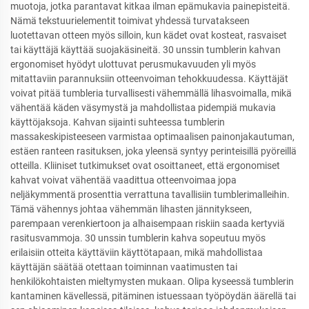
muotoja, jotka parantavat kitkaa ilman epämukavia painepisteitä.
Nämä tekstuurielementit toimivat yhdessä turvatakseen
luotettavan otteen myös silloin, kun kädet ovat kosteat, rasvaiset
tai käyttäjä käyttää suojakäsineitä. 30 unssin tumblerin kahvan
ergonomiset hyödyt ulottuvat perusmukavuuden yli myös
mitattaviin parannuksiin otteenvoiman tehokkuudessa. Käyttäjät
voivat pitää tumbleria turvallisesti vähemmällä lihasvoimalla, mikä
vähentää käden väsymystä ja mahdollistaa pidempiä mukavia
käyttöjaksoja. Kahvan sijainti suhteessa tumblerin
massakeskipisteeseen varmistaa optimaalisen painonjakautuman,
estäen ranteen rasituksen, joka yleensä syntyy perinteisillä pyöreillä
otteilla. Kliiniset tutkimukset ovat osoittaneet, että ergonomiset
kahvat voivat vähentää vaadittua otteenvoimaa jopa
neljäkymmentä prosenttia verrattuna tavallisiin tumblerimalleihin.
Tämä vähennys johtaa vähemmän lihasten jännitykseen,
parempaan verenkiertoon ja alhaisempaan riskiin saada kertyviä
rasitusvammoja. 30 unssin tumblerin kahva sopeutuu myös
erilaisiin otteita käyttäviin käyttötapaan, mikä mahdollistaa
käyttäjän säätää otettaan toiminnan vaatimusten tai
henkilökohtaisten mieltymysten mukaan. Olipa kyseessä tumblerin
kantaminen kävellessä, pitäminen istuessaan työpöydän äärellä tai