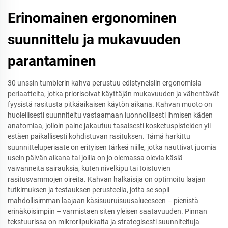
Erinomainen ergonominen
suunnittelu ja mukavuuden
parantaminen
30 unssin tumblerin kahva perustuu edistyneisiin ergonomisia
periaatteita, jotka priorisoivat käyttäjän mukavuuden ja vähentävät
fyysistä rasitusta pitkäaikaisen käytön aikana. Kahvan muoto on
huolellisesti suunniteltu vastaamaan luonnollisesti ihmisen käden
anatomiaa, jolloin paine jakautuu tasaisesti kosketuspisteiden yli
estäen paikallisesti kohdistuvan rasituksen. Tämä harkittu
suunnitteluperiaate on erityisen tärkeä niille, jotka nauttivat juomia
usein päivän aikana tai joilla on jo olemassa olevia käsiä
vaivanneita sairauksia, kuten nivelkipu tai toistuvien
rasitusvammojen oireita. Kahvan halkaisija on optimoitu laajan
tutkimuksen ja testauksen perusteella, jotta se sopii
mahdollisimman laajaan käsisuuruisuusalueeseen – pienistä
erinäköisimpiin – varmistaen siten yleisen saatavuuden. Pinnan
tekstuurissa on mikroriipukkaita ja strategisesti suunniteltuja