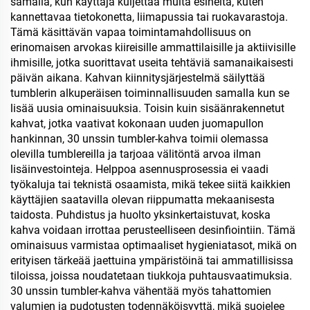
samalla, kun käyttäjä kuljettaa muita esineitä, kuten
kannettavaa tietokonetta, liimapussia tai ruokavarastoja.
Tämä käsittävän vapaa toimintamahdollisuus on
erinomaisen arvokas kiireisille ammattilaisille ja aktiivisille
ihmisille, jotka suorittavat useita tehtäviä samanaikaisesti
päivän aikana. Kahvan kiinnitysjärjestelmä säilyttää
tumblerin alkuperäisen toiminnallisuuden samalla kun se
lisää uusia ominaisuuksia. Toisin kuin sisäänrakennetut
kahvat, jotka vaativat kokonaan uuden juomapullon
hankinnan, 30 unssin tumbler-kahva toimii olemassa
olevilla tumblereilla ja tarjoaa välitöntä arvoa ilman
lisäinvestointeja. Helppoa asennusprosessia ei vaadi
työkaluja tai teknistä osaamista, mikä tekee siitä kaikkien
käyttäjien saatavilla olevan riippumatta mekaanisesta
taidosta. Puhdistus ja huolto yksinkertaistuvat, koska
kahva voidaan irrottaa perusteelliseen desinfiointiin. Tämä
ominaisuus varmistaa optimaaliset hygieniatasot, mikä on
erityisen tärkeää jaettuina ympäristöinä tai ammatillisissa
tiloissa, joissa noudatetaan tiukkoja puhtausvaatimuksia.
30 unssin tumbler-kahva vähentää myös tahattomien
valumien ja pudotusten todennäköisyyttä, mikä suojelee