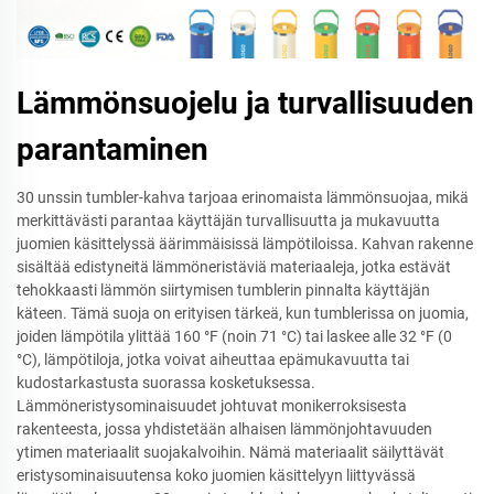
Lämmönsuojelu ja turvallisuuden
parantaminen
30 unssin tumbler-kahva tarjoaa erinomaista lämmönsuojaa, mikä
merkittävästi parantaa käyttäjän turvallisuutta ja mukavuutta
juomien käsittelyssä äärimmäisissä lämpötiloissa. Kahvan rakenne
sisältää edistyneitä lämmöneristäviä materiaaleja, jotka estävät
tehokkaasti lämmön siirtymisen tumblerin pinnalta käyttäjän
käteen. Tämä suoja on erityisen tärkeä, kun tumblerissa on juomia,
joiden lämpötila ylittää 160 °F (noin 71 °C) tai laskee alle 32 °F (0
°C), lämpötiloja, jotka voivat aiheuttaa epämukavuutta tai
kudostarkastusta suorassa kosketuksessa.
Lämmöneristysominaisuudet johtuvat monikerroksisesta
rakenteesta, jossa yhdistetään alhaisen lämmönjohtavuuden
ytimen materiaalit suojakalvoihin. Nämä materiaalit säilyttävät
eristysominaisuutensa koko juomien käsittelyyn liittyvässä