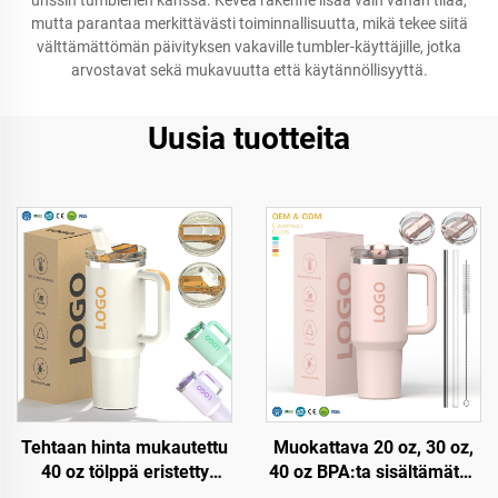
unssin tumblerien kanssa. Keveä rakenne lisää vain vähän tilaa,
mutta parantaa merkittävästi toiminnallisuutta, mikä tekee siitä
välttämättömän päivityksen vakaville tumbler-käyttäjille, jotka
arvostavat sekä mukavuutta että käytännöllisyyttä.
Uusia tuotteita
Tehtaan hinta mukautettu
Muokattava 20 oz, 30 oz,
40 oz tölppä eristetty
40 oz BPA:ta sisältämätön
uudelleenkäytettävä
kääntyvä paju, eristetty