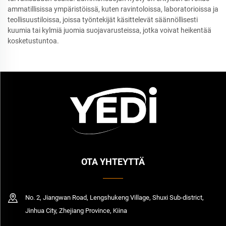
ammatillisissa ympäristöissä, kuten ravintoloissa, laboratorioissa ja
teollisuustiloissa, joissa työntekijät käsittelevät säännöllisesti
kuumia tai kylmiä juomia suojavarusteissa, jotka voivat heikentää
kosketustuntoa.
OTA YHTEYTTÄ
No. 2, Jiangwan Road, Lengshukeng Village, Shuxi Sub-district,
Jinhua City, Zhejiang Province, Kiina