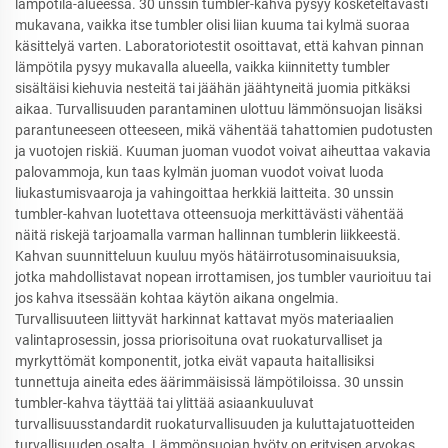
lämpötila-alueessa. 30 unssin tumbler-kahva pysyy kosketeltavasti
mukavana, vaikka itse tumbler olisi liian kuuma tai kylmä suoraa
käsittelyä varten. Laboratoriotestit osoittavat, että kahvan pinnan
lämpötila pysyy mukavalla alueella, vaikka kiinnitetty tumbler
sisältäisi kiehuvia nesteitä tai jäähän jäähtyneitä juomia pitkäksi
aikaa. Turvallisuuden parantaminen ulottuu lämmönsuojan lisäksi
parantuneeseen otteeseen, mikä vähentää tahattomien pudotusten
ja vuotojen riskiä. Kuuman juoman vuodot voivat aiheuttaa vakavia
palovammoja, kun taas kylmän juoman vuodot voivat luoda
liukastumisvaaroja ja vahingoittaa herkkiä laitteita. 30 unssin
tumbler-kahvan luotettava otteensuoja merkittävästi vähentää
näitä riskejä tarjoamalla varman hallinnan tumblerin liikkeestä.
Kahvan suunnitteluun kuuluu myös hätäirrotusominaisuuksia,
jotka mahdollistavat nopean irrottamisen, jos tumbler vaurioituu tai
jos kahva itsessään kohtaa käytön aikana ongelmia.
Turvallisuuteen liittyvät harkinnat kattavat myös materiaalien
valintaprosessin, jossa priorisoituna ovat ruokaturvalliset ja
myrkyttömät komponentit, jotka eivät vapauta haitallisiksi
tunnettuja aineita edes äärimmäisissä lämpötiloissa. 30 unssin
tumbler-kahva täyttää tai ylittää asiaankuuluvat
turvallisuusstandardit ruokaturvallisuuden ja kuluttajatuotteiden
turvallisuuden osalta. Lämmönsuojan hyöty on erityisen arvokas