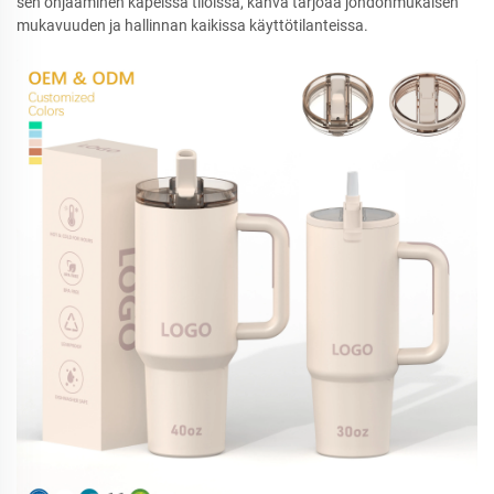
sen ohjaaminen kapeissa tiloissa, kahva tarjoaa johdonmukaisen
mukavuuden ja hallinnan kaikissa käyttötilanteissa.