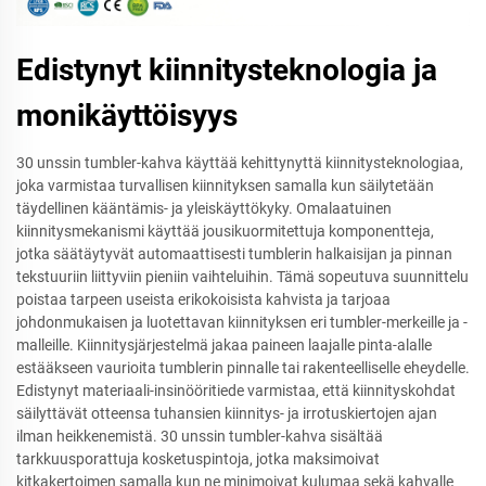
Edistynyt kiinnitysteknologia ja
monikäyttöisyys
30 unssin tumbler-kahva käyttää kehittynyttä kiinnitysteknologiaa,
joka varmistaa turvallisen kiinnityksen samalla kun säilytetään
täydellinen kääntämis- ja yleiskäyttökyky. Omalaatuinen
kiinnitysmekanismi käyttää jousikuormitettuja komponentteja,
jotka säätäytyvät automaattisesti tumblerin halkaisijan ja pinnan
tekstuuriin liittyviin pieniin vaihteluihin. Tämä sopeutuva suunnittelu
poistaa tarpeen useista erikokoisista kahvista ja tarjoaa
johdonmukaisen ja luotettavan kiinnityksen eri tumbler-merkeille ja -
malleille. Kiinnitysjärjestelmä jakaa paineen laajalle pinta-alalle
estääkseen vaurioita tumblerin pinnalle tai rakenteelliselle eheydelle.
Edistynyt materiaali-insinööritiede varmistaa, että kiinnityskohdat
säilyttävät otteensa tuhansien kiinnitys- ja irrotuskiertojen ajan
ilman heikkenemistä. 30 unssin tumbler-kahva sisältää
tarkkuusporattuja kosketuspintoja, jotka maksimoivat
kitkakertoimen samalla kun ne minimoivat kulumaa sekä kahvalle