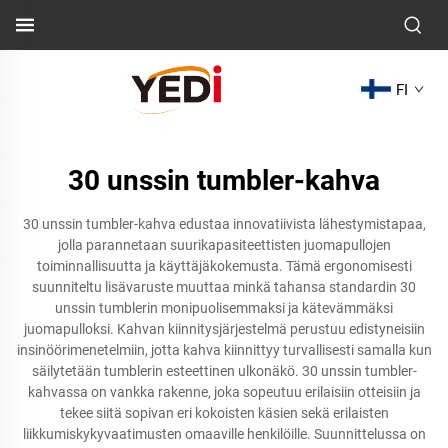
FI
30 unssin tumbler-kahva
30 unssin tumbler-kahva edustaa innovatiivista lähestymistapaa,
jolla parannetaan suurikapasiteettisten juomapullojen
toiminnallisuutta ja käyttäjäkokemusta. Tämä ergonomisesti
suunniteltu lisävaruste muuttaa minkä tahansa standardin 30
unssin tumblerin monipuolisemmaksi ja kätevämmäksi
juomapulloksi. Kahvan kiinnitysjärjestelmä perustuu edistyneisiin
insinöörimenetelmiin, jotta kahva kiinnittyy turvallisesti samalla kun
säilytetään tumblerin esteettinen ulkonäkö. 30 unssin tumbler-
kahvassa on vankka rakenne, joka sopeutuu erilaisiin otteisiin ja
tekee siitä sopivan eri kokoisten käsien sekä erilaisten
liikkumiskykyvaatimusten omaaville henkilöille. Suunnittelussa on