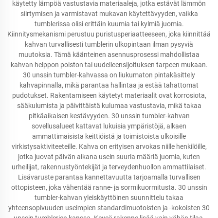
käytetty lämpöä vastustavia materiaaleja, jotka estävät lämmön
siirtymisen ja varmistavat mukavan käytettävyyden, vaikka
tumblerissa olisi erittäin kuumia tai kylmiä juomia.
Kiinnitysmekanismi perustuu puristusperiaatteeseen, joka kiinnittää
kahvan turvallisesti tumblerin ulkopintaan ilman pysyviä
muutoksia. Tämä käänteinen asennusprosessi mahdollistaa
kahvan helppon poiston tai uudelleensijoituksen tarpeen mukaan.
30 unssin tumbler-kahvassa on liukumaton pintakäsittely
kahvapinnalla, mikä parantaa hallintaa ja estää tahattomat
pudotukset. Rakentamiseen käytetyt materiaalit ovat korrosiota,
sääkulumista ja päivittäistä kulumaa vastustavia, mikä takaa
pitkäaikaisen kestävyyden. 30 unssin tumbler-kahvan
sovellusalueet kattavat lukuisia ympäristöjä, alkaen
ammattimaisista keittiöistä ja toimistoista ulkoisille
virkistysaktiviteeteille. Kahva on erityisen arvokas niille henkilöille,
jotka juovat päivän aikana usein suuria määriä juomia, kuten
urheilijat, rakennustyöntekijät ja terveydenhuollon ammattilaiset.
Lisävaruste parantaa kannettavuutta tarjoamalla turvallisen
ottopisteen, joka vähentää ranne- ja sormikuormitusta. 30 unssin
tumbler-kahvan yleiskäyttöinen suunnittelu takaa
yhteensopivuuden useimpien standardimuotoisten ja -kokoisten 30