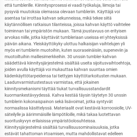
että tumblerille. Kiinnitysprosessi ei vaadi työkaluja, liimoja tai
pysyviä muutoksia olemassa olevaan tumbleriin. Käyttäjä voi
asentaa tai irrottaa kahvan sekunneissa, mikä tekee siitä
käytännöllisen ratkaisun tilanteissa, joissa kahvan käyttö vaihtelee
toiminnan tai ympäristön mukaan. Tämä joustavuus on erityisen
arvokas niille, jotka käyttävät tumbleriaan useissa eri yhteyksissä
päivän aikana. Yleiskäyttökyky ulottuu halkaisijan vaihtelujen yli
myös eri tumblerin muotoihin, kuten suoraseinäisiin, supeneviin ja
muotoiltuihin malliesimerkkeihin. 30 unssin tumbler-kahvan
säädettävä kiinnitysjärjestelmä sisältää useita sijoitusvaihtoehtoja,
joiden avulla käyttäjä voi mukauttaa kahvan suuntaa omien
kädenkäyttötarpeidensa tai tiettyjen käyttötarkoitusten mukaan.
Laadunvarmistustestaus varmistaa, että jokainen
kiinnitysmekanismi täyttää tiukat turvallisuusstandardit
kuormankestävyydessä. Kahva kestää täysin täytetyn 30 unssin
tumblerin kokonaispainon sekä lisävoimat, jotka syntyvät
normaalissa käsittelyssä. Materiaalit ovat kestäviä korroosiolle, UV-
säteilylle ja äärimmäisille lämpötiloille, mikä takaa luotettavan
suorituskyvyn erilaisissa ympäristöolosuhteissa.
Kiinnitysjärjestelmä sisältää turvallisuusominaisuuksia, jotka
estävät tahattoman irtoamisen, mutta mahdollistavat edelleen