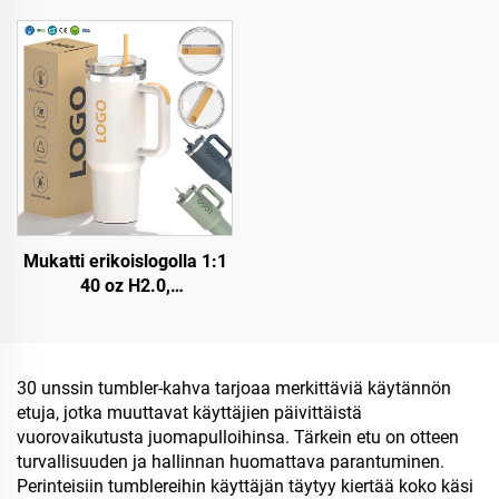
ruostumaton teräksinen
ruostumattomasta
kaksinkertainen seinämä
teräksestä valmistettu
matkakuppi pullo kahvalla
kuppi/kannu
ja pilleri kantelella
vuotosuojatulla kannella,
pajulla ja kahvalla
matkakäyttöön
Mukatti erikoislogolla 1:1
40 oz H2.0,
kaksinkertaisesti eristetty
ruostumaton teräksinen
tyhjiömuki straivalla
arkinpäivään ja retkeilyyn
30 unssin tumbler-kahva tarjoaa merkittäviä käytännön
etuja, jotka muuttavat käyttäjien päivittäistä
vuorovaikutusta juomapulloihinsa. Tärkein etu on otteen
turvallisuuden ja hallinnan huomattava parantuminen.
Perinteisiin tumblereihin käyttäjän täytyy kiertää koko käsi