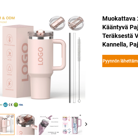
Muokattava 2
Kääntyvä Paj
Teräksestä V
Kannella, Pa
Pyynnön lähettäm