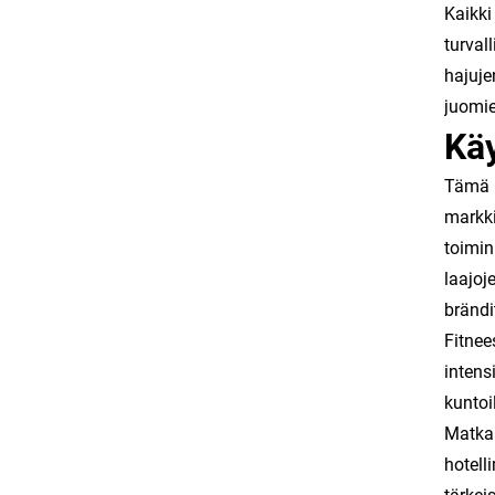
Kaikki
turval
hajuje
juomie
Käy
Tämä m
markki
toimin
laajoj
brändi
Fitnee
intens
kuntoi
Matkai
hotell