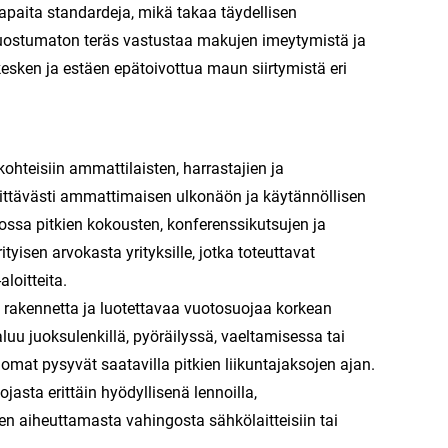
apaita standardeja, mikä takaa täydellisen
n ruostumaton teräs vastustaa makujen imeytymistä ja
kesken ja estäen epätoivottua maun siirtymistä eri
ohteisiin ammattilaisten, harrastajien ja
ittävästi ammattimaisen ulkonäön ja käytännöllisen
nossa pitkien kokousten, konferenssikutsujen ja
yisen arvokasta yrityksille, jotka toteuttavat
loitteita.
ää rakennetta ja luotettavaa vuotosuojaa korkean
aluu juoksulenkillä, pyöräilyssä, vaeltamisessa tai
uomat pysyvät saatavilla pitkien liikuntajaksojen ajan.
sta erittäin hyödyllisenä lennoilla,
en aiheuttamasta vahingosta sähkölaitteisiin tai