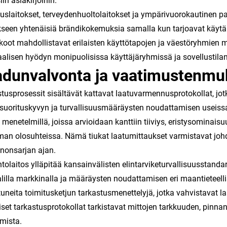
iin asiakirjoihin.
uslaitokset, terveydenhuoltolaitokset ja ympärivuorokautinen 
seen yhtenäisiä brändikokemuksia samalla kun tarjoavat käytännö
koot mahdollistavat erilaisten käyttötapojen ja väestöryhmien
alisen hyödyn monipuolisissa käyttäjäryhmissä ja sovellustilan
adunvalvonta ja vaatimustenmu
tusprosessit sisältävät kattavat laatuvarmennusprotokollat, jotk
uorituskyvyn ja turvallisuusmääräysten noudattamisen useissa 
a menetelmillä, joissa arvioidaan kanttiin tiiviys, eristysominai
an olosuhteissa. Nämä tiukat laatumittaukset varmistavat jo
nonsarjan ajan.
tolaitos ylläpitää kansainvälisten elintarviketurvallisuusstanda
lilla markkinalla ja määräysten noudattamisen eri maantieteelli
tuneita toimitusketjun tarkastusmenettelyjä, jotka vahvistavat
iset tarkastusprotokollat tarkistavat mittojen tarkkuuden, pin
amista.