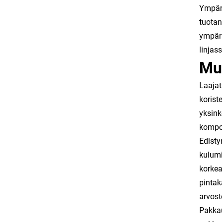
Ympäri
tuotan
ympäri
linjas
Mu
Laajat
korist
yksink
kompon
Edisty
kulumi
korkea
pintak
arvost
Pakkau