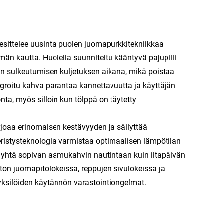
esittelee uusinta puolen juomapurkkitekniikkaa
lmän kautta. Huolella suunniteltu kääntyvä pajupilli
n sulkeutumisen kuljetuksen aikana, mikä poistaa
ntegroitu kahva parantaa kannettavuutta ja käyttäjän
ta, myös silloin kun tölppä on täytetty
joaa erinomaisen kestävyyden ja säilyttää
eristysteknologia varmistaa optimaalisen lämpötilan
in yhtä sopivan aamukahvin nautintaan kuin iltapäivän
ton juomapitolökeissä, reppujen sivulokeissa ja
 yksilöiden käytännön varastointiongelmat.