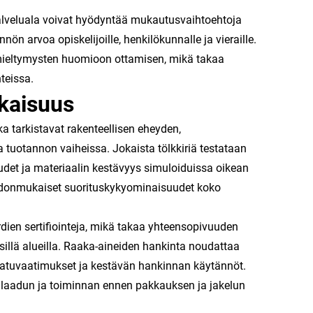
palveluala voivat hyödyntää mukautusvaihtoehtoja
n arvoa opiskelijoille, henkilökunnalle ja vieraille.
 mieltymysten huomioon ottamisen, mikä takaa
teissa.
kaisuus
a tarkistavat rakenteellisen eheyden,
tuotannon vaiheissa. Jokaista tölkkiriä testataan
suudet ja materiaalin kestävyys simuloiduissa oikean
hdonmukaiset suorituskykyominaisuudet koko
rdien sertifiointeja, mikä takaa yhteensopivuuden
sillä alueilla. Raaka-aineiden hankinta noudattaa
 laatuvaatimukset ja kestävän hankinnan käytännöt.
nanlaadun ja toiminnan ennen pakkauksen ja jakelun