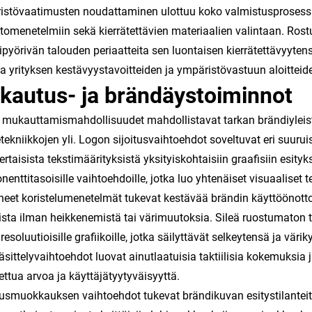
stövaatimusten noudattaminen ulottuu koko valmistusprosessiin,
tomenetelmiin sekä kierrätettävien materiaalien valintaan. Ro
pyörivän talouden periaatteita sen luontaisen kierrätettävyyten
sa yrityksen kestävyystavoitteiden ja ympäristövastuun aloittei
kautus- ja brändäystoiminnot
 mukauttamismahdollisuudet mahdollistavat tarkan brändiyleisty
etekniikkojen yli. Logon sijoitusvaihtoehdot soveltuvat eri suur
ertaisista tekstimäärityksistä yksityiskohtaisiin graafisiin esity
enttitasoisille vaihtoehdoille, jotka luo yhtenäiset visuaalise
neet koristelumenetelmät tukevat kestävää brändin käyttöönotto
sta ilman heikkenemistä tai värimuutoksia. Sileä ruostumaton te
resoluutioisille grafiikoille, jotka säilyttävät selkeytensä ja väri
äsittelyvaihtoehdot luovat ainutlaatuisia taktiilisia kokemuksia 
ettua arvoa ja käyttäjätyytyväisyyttä.
smuokkauksen vaihtoehdot tukevat brändikuvan esitystilanteita