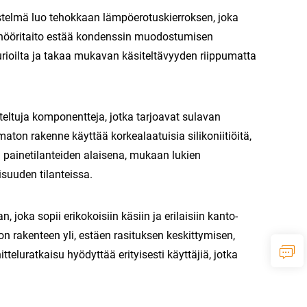
estelmä luo tehokkaan lämpöerotuskierroksen, joka
sinööritaito estää kondenssin muodostumisen
urioilta ja takaa mukavan käsiteltävyyden riippumatta
eltuja komponentteja, jotka tarjoavat sulavan
ton rakenne käyttää korkealaatuisia silikoniitiöitä,
en painetilanteiden alaisena, mukaan lukien
suuden tilanteissa.
joka sopii erikokoisiin käsiin ja erilaisiin kanto-
on rakenteen yli, estäen rasituksen keskittymisen,
teluratkaisu hyödyttää erityisesti käyttäjiä, jotka