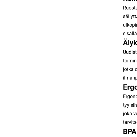
Ruostu
säilyt
ulkopi
sisäll
Älyk
Uudist
toimin
jotka 
ilmanp
Ergo
Ergono
tyylei
joka v
tarvit
BPA: