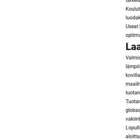
tärkeis
Koulut
luodak
Useat 
optima
La
Valmis
lämpös
kovill
maailm
tuotan
Tuotan
globaa
vakiin
Lopull
aloitt