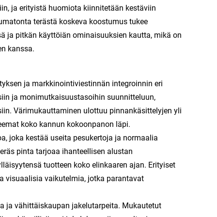
 ja erityistä huomiota kiinnitetään kestäviin
stumatonta terästä koskeva koostumus tukee
sä ja pitkän käyttöiän ominaisuuksien kautta, mikä on
den kanssa.
ksen ja markkinointiviestinnän integroinnin eri
uisiin ja monimutkaisuustasoihin suunnitteluun,
ksiin. Värimukauttaminen ulottuu pinnankäsittelyjen yli
t teemat koko kannun kokoonpanon läpi.
a, joka kestää useita pesukertoja ja normaalia
räs pinta tarjoaa ihanteellisen alustan
kylläisyytensä tuotteen koko elinkaaren ajan. Erityiset
ja visuaalisia vaikutelmia, jotka parantavat
 ja vähittäiskaupan jakelutarpeita. Mukautetut