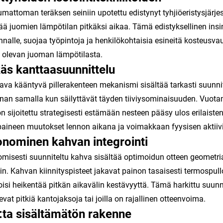
mattoman teräksen seiniin upotettu edistynyt tyhjiöeristysjärj
tää juomien lämpötilan pitkäksi aikaa. Tämä edistyksellinen in
nnalle, suojaa työpintoja ja henkilökohtaisia esineitä kosteusva
ä olevan juoman lämpötilasta.
äs kanttaasuunnittelu
ava kääntyvä pillerakenteen mekanismi sisältää tarkasti suunnit
nan samalla kun säilyttävät täyden tiiviysominaisuuden. Vuotama
on sijoitettu strategisesti estämään nesteen pääsy ulos erilaist
aineen muutokset lennon aikana ja voimakkaan fyysisen aktiivi
nominen kahvan integrointi
misesti suunniteltu kahva sisältää optimoidun otteen geometrian, 
hin. Kahvan kiinnityspisteet jakavat painon tasaisesti termospull
oisi heikentää pitkän aikavälin kestävyyttä. Tämä harkittu suunnit
sevat pitkiä kantojaksoja tai joilla on rajallinen otteenvoima.
ta sisältämätön rakenne