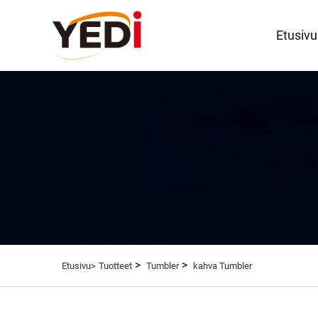
Etusivu
>
>
Etusivu>
Tuotteet
Tumbler
kahva Tumbler