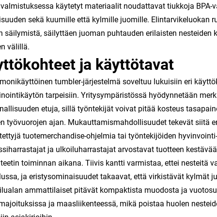
 valmistuksessa käytetyt materiaalit noudattavat tiukkoja BPA-v
lisuuden sekä kuumille että kylmille juomille. Elintarvikeluoka
n säilymistä, säilyttäen juoman puhtauden erilaisten nesteiden 
n välillä.
ttökohteet ja käyttötavat
onikäyttöinen tumbler-järjestelmä soveltuu lukuisiin eri käyttök
nointikäytön tarpeisiin. Yritysympäristössä hyödynnetään merk
nallisuuden etuja, sillä työntekijät voivat pitää kosteus tasapai
en työvuorojen ajan. Mukauttamismahdollisuudet tekevät siitä erit
tettyjä tuotemerchandise-ohjelmia tai työntekijöiden hyvinvointi-a
ssiharrastajat ja ulkoiluharrastajat arvostavat tuotteen kestäv
iteetin toiminnan aikana. Tiivis kantti varmistaa, ettei nesteitä v
lussa, ja eristysominaisuudet takaavat, että virkistävät kylmät j
lualan ammattilaiset pitävät kompaktista muodosta ja vuotosuoja
imajoituksissa ja maasliikenteessä, mikä poistaa huolen nesteid