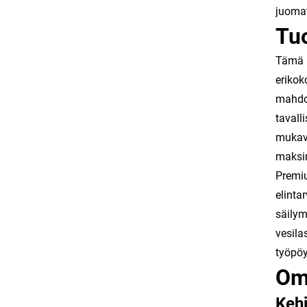
juomat
Tuo
Tämä i
erikok
mahdol
tavall
mukavu
maksim
Premiu
elinta
säilym
vesila
työpöy
Omi
Kehi