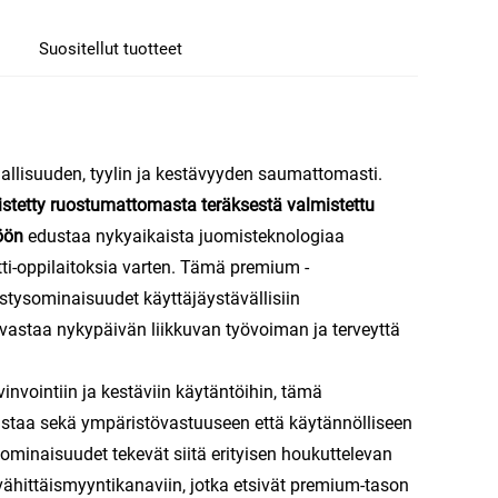
Suositellut tuotteet
nallisuuden, tyylin ja kestävyyden saumattomasti.
istetty ruostumattomasta teräksestä valmistettu
töön
edustaa nykyaikaista juomisteknologiaa
ti-oppilaitoksia varten. Tämä premium -
stysominaisuudet käyttäjäystävällisiin
vastaa nykypäivän liikkuvan työvoiman ja terveyttä
nvointiin ja kestäviin käytäntöihin, tämä
vastaa sekä ympäristövastuuseen että käytännölliseen
 ominaisuudet tekevät siitä erityisen houkuttelevan
vähittäismyyntikanaviin, jotka etsivät premium-tason