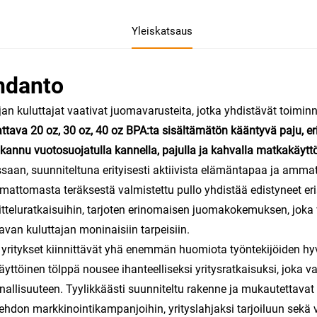
Yleiskatsaus
hdanto
an kuluttajat vaativat juomavarusteita, jotka yhdistävät toimin
tava 20 oz, 30 oz, 40 oz BPA:ta sisältämätön kääntyvä paju, er
kannu vuotosuojatulla kannella, pajulla ja kahvalla matkakäyt
saan, suunniteltuna erityisesti aktiivista elämäntapaa ja ammat
mattomasta teräksestä valmistettu pullo yhdistää edistyneet eri
tteluratkaisuihin, tarjoten erinomaisen juomakokemuksen, joka 
avan kuluttajan moninaisiin tarpeisiin.
yritykset kiinnittävät yhä enemmän huomiota työntekijöiden hyvi
yttöinen tölppä nousee ihanteelliseksi yritysratkaisuksi, joka 
nallisuuteen. Tyylikkäästi suunniteltu rakenne ja mukautettavat
ehdon markkinointikampanjoihin, yrityslahjaksi tarjoiluun sekä 