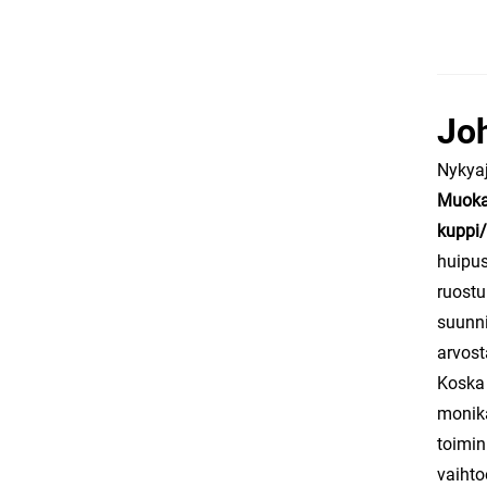
Jo
Nykyaj
Muokat
kuppi/
huipus
ruostu
suunni
arvost
Koska 
monikä
toimin
vaihto