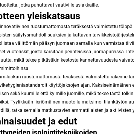
uotteita, jotka puhuttavat vaativille asiakkaille.
tteen yleiskatsaus
nnovatiivinen ruostumattomasta teräksestä valmistettu tölppä 
oisten säilytysmahdollisuuksien ja kattavan tarvikkeistojärjeste
listaa välittömän pääsyn juomaan samalla kun varmistaa tiivii
iset vuotoriskit, joista kärsitään perinteisissä juomapureissa. I
utta, mikä tekee pitkästikin kestosta kannettavuudesta vaivaton
imittoihinsa.
m-luokan ruostumattomasta teräksestä valmistettu rakenne tar
rvikehygieniastandardit käyttöjaksojen ajan. Kaksiseinämäinen 
isen sekä kuumille että kylmille juomille, mikä tekee tästä tölk
siksi. Tyylikkään lieriömäinen muotoilu maksimoi tilankäytön au
dillä, ratkaisemalla matkustavien ammattilaisten ja aktiivisten
naisuudet ja edut
ttyneiden isolointitekniikoiden