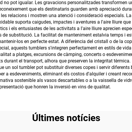
dard no pot igualar. Les gravacions personalitzades transformen
 reconeixement que els destinataris guarden amb apreciació dura
es relacions i mostren una atenció i consideració especials. La
dable suporta caigudes, impactes i aventures a l'aire lliure que d
s i els entusiastes de les activitats a l'aire lliure aprecien es
e substitució. La facilitat de manteniment estalvia temps i es
antenir-los en perfecte estat. A diferència del cristall o de la c
, aquests tumblers s'integren perfectament en estils de vida ag
ualitat a platges, excursions de càmping, concerts o esdevenimen
 durant el transport, alhora que preserven la integritat tèrmica
 que un sol tumbler pot substituir diverses copes i servir diferen
r a esdeveniments, eliminant els costos d'alquiler i creant reco
tiva sostenible als vasos descartables o a la vaissella de vidre 
resentació que honren la inversió en vins de qualitat.
Últimes notícies