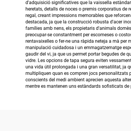
d'adquisició significatives que la vaissella estàn
heretats, detalls de noces o premis corporatius de
regal, creant impressions memorables que reforcen l
destacada, ja que la construcció robusta d'acer inoxi
famílies amb nens, els propietaris d'animals domèstic
preocupar-se constantment per escomeses o costos d
rentavaixelles o fer-ne una ràpida neteja a mà per m
manipulació cuidadosa i un emmagatzematge especial
gaudir del vi, ja que us permet portar begudes de q
vidre. Les opcions de tapa segura eviten vessaments
una vida útil prolongada i una gran versatilitat, ja
multipliquen quan es compren jocs personalitzats pe
conscients del medi ambient aprecien aquesta alterna
mentre es mantenen uns estàndards sofisticats de p