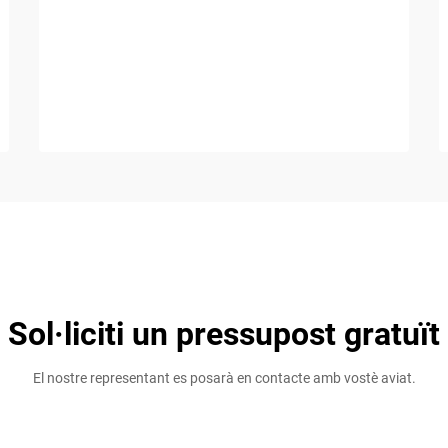
Sol·liciti un pressupost gratuït
El nostre representant es posarà en contacte amb vostè aviat.