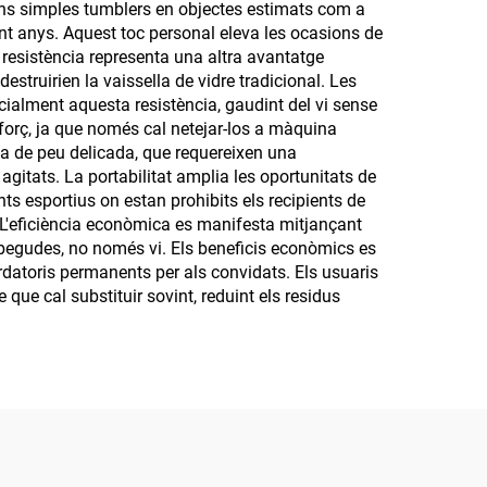
 uns simples tumblers en objectes estimats com a
nt anys. Aquest toc personal eleva les ocasions de
 resistència representa una altra avantatge
estruirien la vaissella de vidre tradicional. Les
pecialment aquesta resistència, gaudint del vi sense
forç, ja que només cal netejar-los a màquina
opa de peu delicada, que requereixen una
itats. La portabilitat amplia les oportunitats de
ts esportius on estan prohibits els recipients de
. L'eficiència econòmica es manifesta mitjançant
ts begudes, no només vi. Els beneficis econòmics es
rdatoris permanents per als convidats. Els usuaris
que cal substituir sovint, reduint els residus