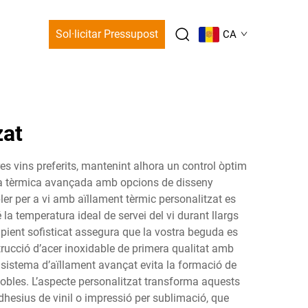
Sol·licitar Pressupost
CA
zat
es vins preferits, mantenint alhora un control òptim
gia tèrmica avançada amb opcions de disseny
ler per a vi amb aïllament tèrmic personalitzat es
la temperatura ideal de servei del vi durant llargs
cipient sofisticat assegura que la vostra beguda es
trucció d’acer inoxidable de primera qualitat amb
 sistema d’aïllament avançat evita la formació de
 mobles. L’aspecte personalitzat transforma aquests
dhesius de vinil o impressió per sublimació, que