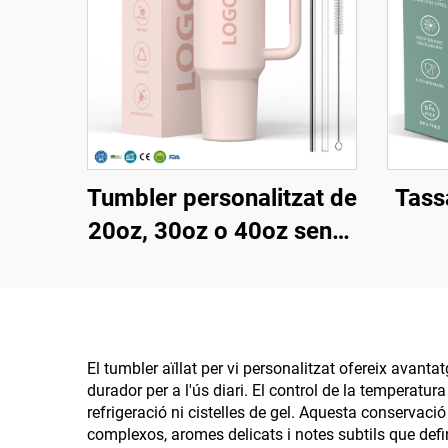
Tumbler personalitzat de
Tass
20oz, 30oz o 40oz sense
BPA, amb palla plegable,
pers
aïllat, de coure d'acer
dobl
inoxidable, amb tapa
tap
estanca, palla i mànec,
got
El tumbler aïllat per vi personalitzat ofereix avant
durador per a l'ús diari. El control de la temperatur
ideal per viatges
refrigeració ni cistelles de gel. Aquesta conservaci
complexos, aromes delicats i notes subtils que defi