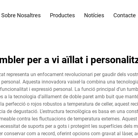
Sobre Nosaltres
Productes
Notícies
Contacte
mbler per a vi aïllat i personalit
zat representa un enfocament revolucionari per gaudir dels vostr
stil personal. Aquesta innovadora vaixel·la combina una tecnolo
 funcionalitat i expressió personal. La funció principal d’un tumb
s a la tecnologia d’aïllament de doble paret amb buit que manté 
 la perfecció o rojos robustos a temperatura de celler, aquest re
ncia de degustació. L’estructura tecnològica es basa en una cons
meable contra les fluctuacions de temperatura externes. Aquest
 necessitat de suports per a gots i protegint les superfícies dels
er conservar com a record, oferint opcions com gravat al làser, a