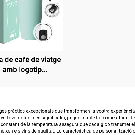
a de cafè de viatge
amb logotip
onalitzat d'fàbrica,
e paret aïllat, amb
a de 20oz, gots de
 d'acer inoxidable
atges pràctics excepcionals que transformen la vostra experiènci
a és l'avantatge més significatiu, ja que manté la temperatura ide
ó constant de la temperatura assegura que cada glop transmet el 
neixen els vins de qualitat. La característica de personalitzaci