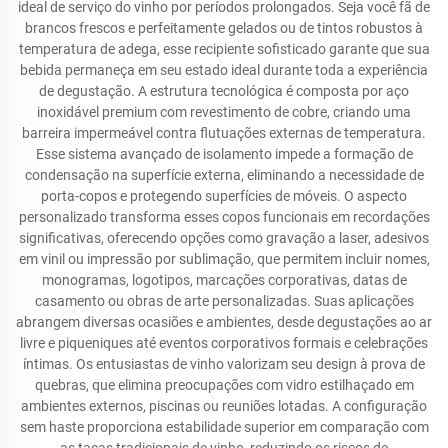
ideal de serviço do vinho por períodos prolongados. Seja você fã de
brancos frescos e perfeitamente gelados ou de tintos robustos à
temperatura de adega, esse recipiente sofisticado garante que sua
bebida permaneça em seu estado ideal durante toda a experiência
de degustação. A estrutura tecnológica é composta por aço
inoxidável premium com revestimento de cobre, criando uma
barreira impermeável contra flutuações externas de temperatura.
Esse sistema avançado de isolamento impede a formação de
condensação na superfície externa, eliminando a necessidade de
porta-copos e protegendo superfícies de móveis. O aspecto
personalizado transforma esses copos funcionais em recordações
significativas, oferecendo opções como gravação a laser, adesivos
em vinil ou impressão por sublimação, que permitem incluir nomes,
monogramas, logotipos, marcações corporativas, datas de
casamento ou obras de arte personalizadas. Suas aplicações
abrangem diversas ocasiões e ambientes, desde degustações ao ar
livre e piqueniques até eventos corporativos formais e celebrações
íntimas. Os entusiastas de vinho valorizam seu design à prova de
quebras, que elimina preocupações com vidro estilhaçado em
ambientes externos, piscinas ou reuniões lotadas. A configuração
sem haste proporciona estabilidade superior em comparação com