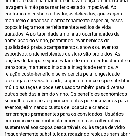
limpeza básica na máquina de lavar louça ou uma rápida
lavagem à mão para manter o estado impecável. Ao
contrário do cristal ou das taças delicadas, que exigem
manuseio cuidadoso e armazenamento especial, esses
copos integram-se perfeitamente a estilos de vida
agitados. A portabilidade amplia as oportunidades de
apreciação do vinho, permitindo levar bebidas de
qualidade à praia, acampamentos, shows ou eventos
esportivos, onde recipientes de vidro são proibidos. As
opções de tampa segura evitam derramamentos durante o
transporte, mantendo intacta a integridade térmica. A
relação custo-benefício se evidencia pela longevidade
prolongada e versatilidade, já que um único copo substitui
múltiplas taças e pode ser usado também para diversas
outras bebidas além do vinho. Os benefícios econômicos
se multiplicam ao adquirir conjuntos personalizados para
eventos, eliminando custos de locação e criando
lembranças permanentes para os convidados. Usuários
com consciência ambiental apreciam essa alternativa
sustentável aos copos descartáveis ou às taças de vidro
frequentemente substituídas, reduzindo resíduos sem abrir