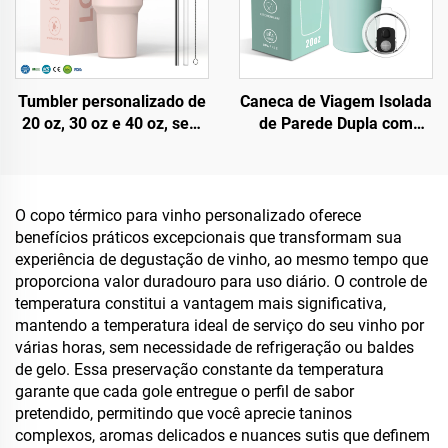
Tumbler personalizado de
Caneca de Viagem Isolada
20 oz, 30 oz e 40 oz, sem
de Parede Dupla com
BPA, com tampa flip e
Logotipo Personalizado de
canudo, isolado em aço
Fábrica e Tampa 20oz
inoxidável, com tampa à
Canecas de Aço Inoxidável
prova de vazamentos,
O copo térmico para vinho personalizado oferece
canudo e alça, ideal para
benefícios práticos excepcionais que transformam sua
viagens
experiência de degustação de vinho, ao mesmo tempo que
proporciona valor duradouro para uso diário. O controle de
temperatura constitui a vantagem mais significativa,
mantendo a temperatura ideal de serviço do seu vinho por
várias horas, sem necessidade de refrigeração ou baldes
de gelo. Essa preservação constante da temperatura
garante que cada gole entregue o perfil de sabor
pretendido, permitindo que você aprecie taninos
complexos, aromas delicados e nuances sutis que definem