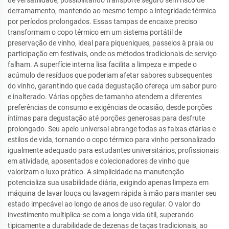
de versatilidade, possibilitando transporte seguro sem risco de
derramamento, mantendo ao mesmo tempo a integridade térmica
por períodos prolongados. Essas tampas de encaixe preciso
transformam o copo térmico em um sistema portátil de
preservação de vinho, ideal para piqueniques, passeios à praia ou
participação em festivais, onde os métodos tradicionais de serviço
falham. A superfície interna lisa facilita a limpeza e impede o
acúmulo de resíduos que poderiam afetar sabores subsequentes
do vinho, garantindo que cada degustação ofereça um sabor puro
e inalterado. Várias opções de tamanho atendem a diferentes
preferências de consumo e exigências de ocasião, desde porções
íntimas para degustação até porções generosas para desfrute
prolongado. Seu apelo universal abrange todas as faixas etárias e
estilos de vida, tornando o copo térmico para vinho personalizado
igualmente adequado para estudantes universitários, profissionais
em atividade, aposentados e colecionadores de vinho que
valorizam o luxo prático. A simplicidade na manutenção
potencializa sua usabilidade diária, exigindo apenas limpeza em
máquina de lavar louça ou lavagem rápida à mão para manter seu
estado impecável ao longo de anos de uso regular. O valor do
investimento multiplica-se com a longa vida útil, superando
tipicamente a durabilidade de dezenas de taças tradicionais, ao