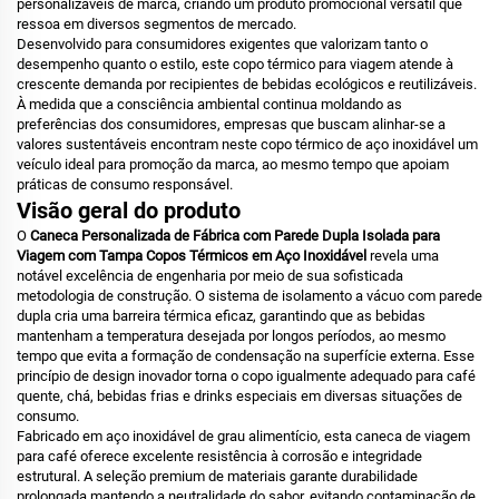
personalizáveis de marca, criando um produto promocional versátil que
ressoa em diversos segmentos de mercado.
Desenvolvido para consumidores exigentes que valorizam tanto o
desempenho quanto o estilo, este copo térmico para viagem atende à
crescente demanda por recipientes de bebidas ecológicos e reutilizáveis.
À medida que a consciência ambiental continua moldando as
preferências dos consumidores, empresas que buscam alinhar-se a
valores sustentáveis encontram neste copo térmico de aço inoxidável um
veículo ideal para promoção da marca, ao mesmo tempo que apoiam
práticas de consumo responsável.
Visão geral do produto
O
Caneca Personalizada de Fábrica com Parede Dupla Isolada para
Viagem com Tampa Copos Térmicos em Aço Inoxidável
revela uma
notável excelência de engenharia por meio de sua sofisticada
metodologia de construção. O sistema de isolamento a vácuo com parede
dupla cria uma barreira térmica eficaz, garantindo que as bebidas
mantenham a temperatura desejada por longos períodos, ao mesmo
tempo que evita a formação de condensação na superfície externa. Esse
princípio de design inovador torna o copo igualmente adequado para café
quente, chá, bebidas frias e drinks especiais em diversas situações de
consumo.
Fabricado em aço inoxidável de grau alimentício, esta caneca de viagem
para café oferece excelente resistência à corrosão e integridade
estrutural. A seleção premium de materiais garante durabilidade
prolongada mantendo a neutralidade do sabor, evitando contaminação de