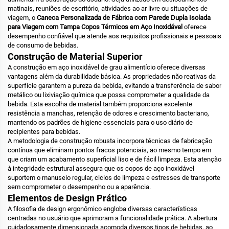
matinais, reuniões de escritório, atividades ao ar livre ou situações de
viagem, o
Caneca Personalizada de Fábrica com Parede Dupla Isolada
para Viagem com Tampa Copos Térmicos em Aço Inoxidável
oferece
desempenho confiável que atende aos requisitos profissionais e pessoais
de consumo de bebidas.
Construção de Material Superior
A construção em aço inoxidável de grau alimentício oferece diversas
vantagens além da durabilidade básica. As propriedades não reativas da
superfície garantem a pureza da bebida, evitando a transferência de sabor
metálico ou lixiviação química que possa comprometer a qualidade da
bebida. Esta escolha de material também proporciona excelente
resistência a manchas, retenção de odores e crescimento bacteriano,
mantendo os padrões de higiene essenciais para o uso diário de
recipientes para bebidas.
A metodologia de construção robusta incorpora técnicas de fabricação
contínua que eliminam pontos fracos potenciais, ao mesmo tempo em
que criam um acabamento superficial liso e de fácil limpeza. Esta atenção
à integridade estrutural assegura que os copos de aço inoxidável
suportem o manuseio regular, ciclos de limpeza e estresses de transporte
sem comprometer o desempenho ou a aparência.
Elementos de Design Prático
A filosofia de design ergonômico engloba diversas características
centradas no usuário que aprimoram a funcionalidade prática. A abertura
cuidadosamente dimensionada acomoda diversos tipos de bebidas, ao