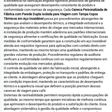
A excelência na fabricação engloba rigorosos protocolos de garantia de
qualidade que asseguram desempenho consistente do produto e
conformidade com normas de segurança. Cada
Caneca Personalizada de
Fábrica com Parede Dupla Isolada para Viagem com Tampa Copos
Térmicos em Aço Inoxidável
passa por procedimentos abrangentes de
testes que avaliam o desempenho térmico, a integridade estrutural e a
segurança dos materiais antes de chegar aos mercados internacionais.
A instalação de produção mantém aderência aos padrões internacionais
de segurança alimentar e certificações de qualidade na fabricação. Essas
medidas de conformidade garantem que a construção em aço inoxidável
atenda aos requisitos rigorosos para aplicações com contato direto com
alimentos, mantendo ao mesmo tempo uma qualidade consistente em
grandes volumes de produção. Procedimentos regulares de auditoria
verificam a conformidade contínua com os requisitos regulamentares em
constante evolução nos mercados globais.
O controle de qualidade vai além da fabricação inicial, abrangendo a
integridade da embalagem, proteção no transporte e padrões de entrega
ao cliente. A abordagem abrangente garante que os produtos cheguem
em condição impecável, mantendo as características de desempenho
térmico e a aparência visual que definem a posição premium dessas
canecas de viagem para café.
Sistemas de rastreabilidade permitem resposta rápida a preocupações de
qualidade, ao mesmo tempo que apoiam iniciativas de melhoria contínua
que aprimoram o desempenho do produto e a satisfação do cliente. Essa
abordagem sistemática à gestão da qualidade reflete o compromisso