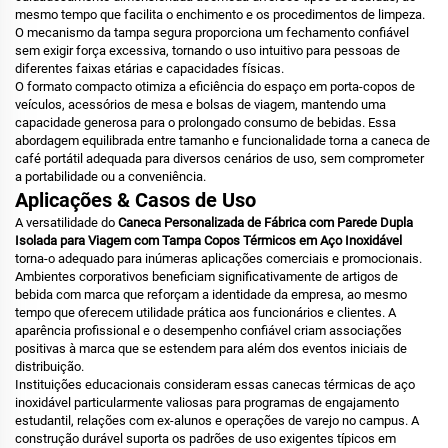
mesmo tempo que facilita o enchimento e os procedimentos de limpeza.
O mecanismo da tampa segura proporciona um fechamento confiável
sem exigir força excessiva, tornando o uso intuitivo para pessoas de
diferentes faixas etárias e capacidades físicas.
O formato compacto otimiza a eficiência do espaço em porta-copos de
veículos, acessórios de mesa e bolsas de viagem, mantendo uma
capacidade generosa para o prolongado consumo de bebidas. Essa
abordagem equilibrada entre tamanho e funcionalidade torna a caneca de
café portátil adequada para diversos cenários de uso, sem comprometer
a portabilidade ou a conveniência.
Aplicações & Casos de Uso
A versatilidade do
Caneca Personalizada de Fábrica com Parede Dupla
Isolada para Viagem com Tampa Copos Térmicos em Aço Inoxidável
torna-o adequado para inúmeras aplicações comerciais e promocionais.
Ambientes corporativos beneficiam significativamente de artigos de
bebida com marca que reforçam a identidade da empresa, ao mesmo
tempo que oferecem utilidade prática aos funcionários e clientes. A
aparência profissional e o desempenho confiável criam associações
positivas à marca que se estendem para além dos eventos iniciais de
distribuição.
Instituições educacionais consideram essas canecas térmicas de aço
inoxidável particularmente valiosas para programas de engajamento
estudantil, relações com ex-alunos e operações de varejo no campus. A
construção durável suporta os padrões de uso exigentes típicos em