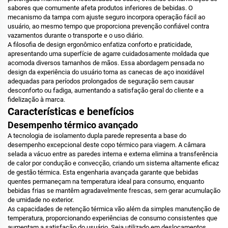
sabores que comumente afeta produtos inferiores de bebidas. O
mecanismo da tampa com ajuste seguro incorpora operação fácil ao
usuário, ao mesmo tempo que proporciona prevenção confiável contra
vazamentos durante o transporte e o uso diário.
A filosofia de design ergonômico enfatiza conforto e praticidade,
apresentando uma superfície de agarre cuidadosamente moldada que
acomoda diversos tamanhos de mãos. Essa abordagem pensada no
design da experiência do usuário torna as canecas de aço inoxidável
adequadas para períodos prolongados de seguração sem causar
desconforto ou fadiga, aumentando a satisfação geral do cliente e a
fidelização à marca.
Características e benefícios
Desempenho térmico avançado
A tecnologia de isolamento dupla parede representa a base do
desempenho excepcional deste copo térmico para viagem. A câmara
selada a vácuo entre as paredes interna e externa elimina a transferência
de calor por condução e convecção, criando um sistema altamente eficaz
de gestão térmica. Esta engenharia avançada garante que bebidas
quentes permaneçam na temperatura ideal para consumo, enquanto
bebidas frias se mantêm agradavelmente frescas, sem gerar acumulação
de umidade no exterior.
As capacidades de retenção térmica vão além da simples manutenção de
temperatura, proporcionando experiências de consumo consistentes que
aumentam a satisfação do usuário. Seja utilizado em deslocamentos