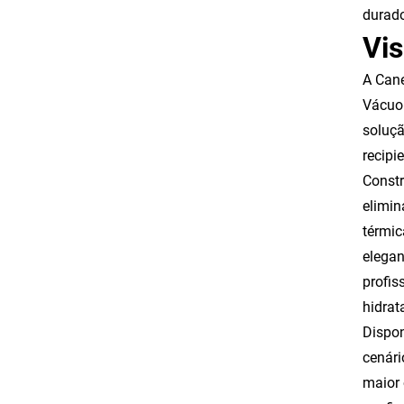
durado
Vis
A Cane
Vácuo 
soluçã
recipi
Constr
elimin
térmic
elegan
profis
hidrat
Dispon
cenári
maior 