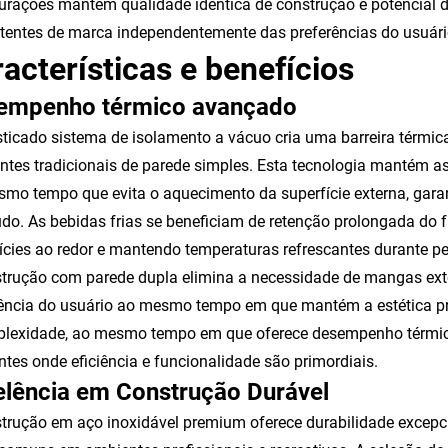
urações mantêm qualidade idêntica de construção e potencial 
tentes de marca independentemente das preferências do usuári
acterísticas e benefícios
empenho térmico avançado
sticado sistema de isolamento a vácuo cria uma barreira térmic
entes tradicionais de parede simples. Esta tecnologia mantém 
mo tempo que evita o aquecimento da superfície externa, gar
do. As bebidas frias se beneficiam de retenção prolongada do 
ícies ao redor e mantendo temperaturas refrescantes durante p
trução com parede dupla elimina a necessidade de mangas exte
ência do usuário ao mesmo tempo em que mantém a estética pr
lexidade, ao mesmo tempo em que oferece desempenho térmico 
tes onde eficiência e funcionalidade são primordiais.
elência em Construção Durável
trução em aço inoxidável premium oferece durabilidade excepci