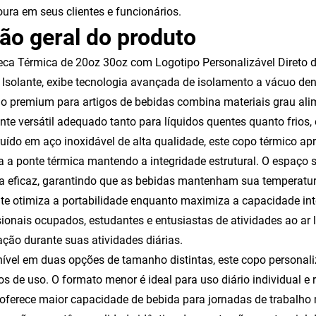
ura em seus clientes e funcionários.
ão geral do produto
ca Térmica de 20oz 30oz com Logotipo Personalizável Direto d
Isolante, exibe tecnologia avançada de isolamento a vácuo dent
o premium para artigos de bebidas combina materiais grau ali
ente versátil adequado tanto para líquidos quentes quanto frios,
uído em aço inoxidável de alta qualidade, este copo térmico ap
a a ponte térmica mantendo a integridade estrutural. O espaço 
a eficaz, garantindo que as bebidas mantenham sua temperatura i
te otimiza a portabilidade enquanto maximiza a capacidade int
sionais ocupados, estudantes e entusiastas de atividades ao ar 
ação durante suas atividades diárias.
ível em duas opções de tamanho distintas, este copo personali
os de uso. O formato menor é ideal para uso diário individual e
oferece maior capacidade de bebida para jornadas de trabalho 