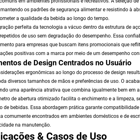
 comuns em ambientes profissionais e recreativos. A seleção de 
 mantendo os padrões de segurança alimentar e resistindo à a
meter a qualidade da bebida ao longo do tempo.
gração perfeita da tecnologia a vácuo dentro da estrutura de a
 repetidos de uso sem degradação do desempenho. Essa confiab
imento para empresas que buscam itens promocionais que reflit
ações positivas com a marca por meio de um desempenho cons
mentos de Design Centrados no Usuário
siderações ergonômicas ao longo do processo de design resul
a diversos tamanhos de mãos e preferências de uso. O acabam
do uma aparência atrativa que combina igualmente bem em amb
etro de abertura otimizado facilita o enchimento e a limpeza
o de bebidas. Essa abordagem prática garante compatibilidade
a comumente encontrados em ambientes domésticos e de escrit
icidade na manutenção.
licações & Casos de Uso