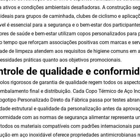
a ativos e condições ambientais desafiadoras. A construção se
ideais para grupos de caminhada, clubes de ciclismo e aplicaçõ
vel é essencial para a segurança e o bem-estar dos participante
ores de saúde e bem-estar utilizam copos personalizados para 
tempo que reforçam associações positivas com marcas e serviç
dade de limpeza atendem aos requisitos de higiene comuns em 
essidades práticas quanto aos objetivos promocionais.
trole de qualidade e conformi
olos rigorosos de garantia de qualidade regem todos os aspect
embalamento final e distribuição. Cada Copo Térmico de Aço I
gotipo Personalizado Direto da Fábrica passa por testes abran
idade estrutural e qualidade da personalização antes da aprova
ormidade com as normas de segurança alimentar representa um
todos os materiais compatíveis com padrões internacionais par
ução em aço inoxidável oferece propriedades antimicrobianas n