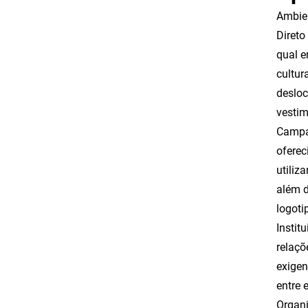
Ambien
Direto
qual e
cultur
desloc
vestim
Campan
oferec
utiliz
além d
logoti
Instit
relaçõ
exigen
entre 
Organi