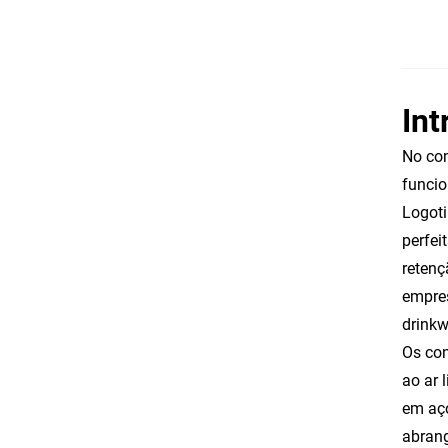
In
No com
funcio
Logoti
perfei
retenç
empres
drinkw
Os con
ao ar 
em aço
abrang