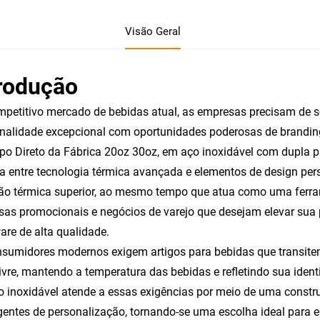
Visão Geral
trodução
petitivo mercado de bebidas atual, as empresas precisam de
nalidade excepcional com oportunidades poderosas de brandin
po Direto da Fábrica 20oz 30oz, em aço inoxidável com dupla p
ta entre tecnologia térmica avançada e elementos de design pers
ão térmica superior, ao mesmo tempo que atua como uma ferra
as promocionais e negócios de varejo que desejam elevar sua
are de alta qualidade.
sumidores modernos exigem artigos para bebidas que transitem
livre, mantendo a temperatura das bebidas e refletindo sua iden
 inoxidável atende a essas exigências por meio de uma const
entes de personalização, tornando-se uma escolha ideal par