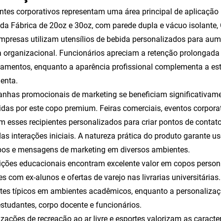
tes corporativos representam uma área principal de aplicaçã
 da Fábrica de 20oz e 30oz, com parede dupla e vácuo isolante
mpresas utilizam utensílios de bebida personalizados para aume
a organizacional. Funcionários apreciam a retenção prolongada
amentos, enquanto a aparência profissional complementa a esté
enta.
has promocionais de marketing se beneficiam significativame
idas por este copo premium. Feiras comerciais, eventos corpor
am esses recipientes personalizados para criar pontos de cont
as interações iniciais. A natureza prática do produto garante u
pos e mensagens de marketing em diversos ambientes.
uições educacionais encontram excelente valor em copos perso
es com ex-alunos e ofertas de varejo nas livrarias universitária
tes típicos em ambientes acadêmicos, enquanto a personalizaçã
estudantes, corpo docente e funcionários.
zações de recreação ao ar livre e esportes valorizam as caract