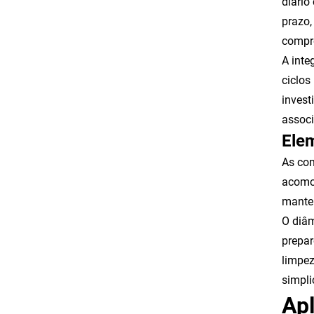
diário
prazo,
compro
A inte
ciclos
invest
associ
Ele
As con
acomod
manten
O diâm
prepar
limpez
simpl
Ap