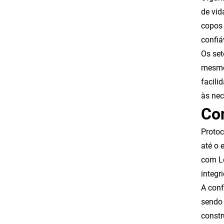
de vid
copos 
confiá
Os set
mesmo 
facili
às nec
Con
Protoc
até o 
com Lo
integr
A conf
sendo 
constr