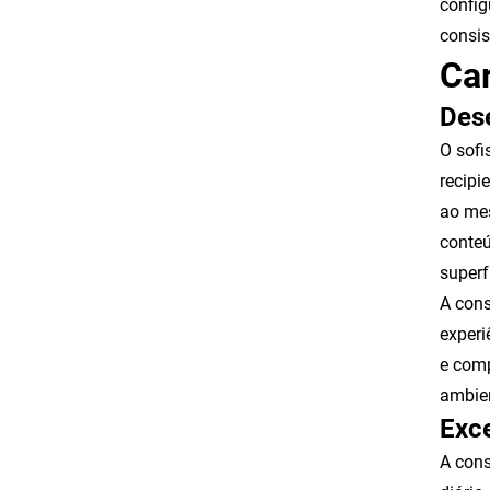
config
consis
Car
Des
O sofi
recipi
ao mes
conteú
superf
A cons
experi
e comp
ambien
Exc
A cons