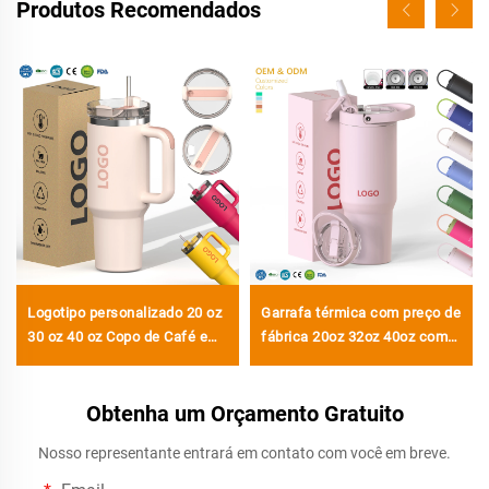
Produtos Recomendados
Logotipo personalizado 20 oz
Garrafa térmica com preço de
30 oz 40 oz Copo de Café em
fábrica 20oz 32oz 40oz com
Metal, Aço Inoxidável, Dupla
alça e tampa com canudo,
Parede, a Vácuo, 20oz 30oz
copo isolado, reutilizável em
40oz Copo com Alça
Obtenha um Orçamento Gratuito
aço inoxidável, garrafa para
sublimação
Nosso representante entrará em contato com você em breve.