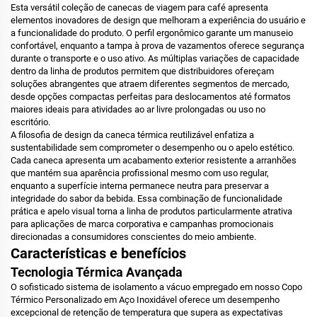
Esta versátil coleção de canecas de viagem para café apresenta
elementos inovadores de design que melhoram a experiência do usuário e
a funcionalidade do produto. O perfil ergonômico garante um manuseio
confortável, enquanto a tampa à prova de vazamentos oferece segurança
durante o transporte e o uso ativo. As múltiplas variações de capacidade
dentro da linha de produtos permitem que distribuidores ofereçam
soluções abrangentes que atraem diferentes segmentos de mercado,
desde opções compactas perfeitas para deslocamentos até formatos
maiores ideais para atividades ao ar livre prolongadas ou uso no
escritório.
A filosofia de design da caneca térmica reutilizável enfatiza a
sustentabilidade sem comprometer o desempenho ou o apelo estético.
Cada caneca apresenta um acabamento exterior resistente a arranhões
que mantém sua aparência profissional mesmo com uso regular,
enquanto a superfície interna permanece neutra para preservar a
integridade do sabor da bebida. Essa combinação de funcionalidade
prática e apelo visual torna a linha de produtos particularmente atrativa
para aplicações de marca corporativa e campanhas promocionais
direcionadas a consumidores conscientes do meio ambiente.
Características e benefícios
Tecnologia Térmica Avançada
O sofisticado sistema de isolamento a vácuo empregado em nosso Copo
Térmico Personalizado em Aço Inoxidável oferece um desempenho
excepcional de retenção de temperatura que supera as expectativas