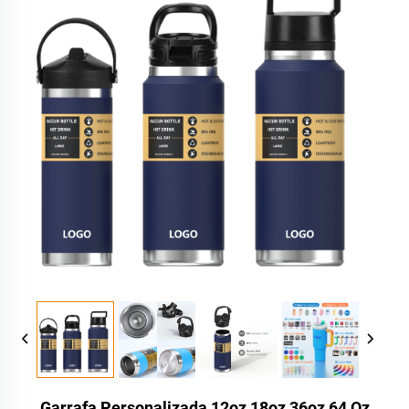
Garrafa Personalizada 12oz 18oz 36oz 64 Oz