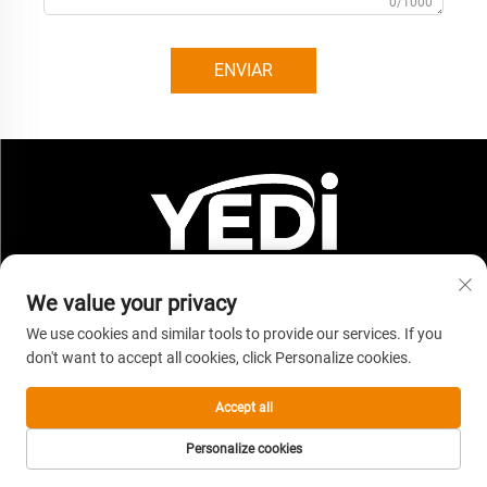
0/1000
ENVIAR
We value your privacy
We use cookies and similar tools to provide our services. If you
don't want to accept all cookies, click Personalize cookies.
ENTRE EM CONTATO
Accept all
N.º 2, Rua Jiangwan, Vila Lengshukeng, Subdistrito Shuxi, Cidade
Personalize cookies
de Jinhua, Província de Zhejiang, China
PÁGINA INICIAL
PRODUTOS
E-MAIL
TEL