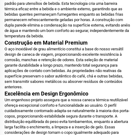
padrão para utensílios de bebida. Esta tecnologia cria uma barreira
térmica eficaz entre a bebida e o ambiente externo, garantindo que as
bebidas quentes permaneçam fumegantes enquanto as bebidas frias
permanecem refrescantemente geladas por horas. A construção com
dupla parede elimina a condensação na superfície externa, evitando anéis
de água e mantendo um bom conforto ao segurar, independentemente da
temperatura da bebida.
Construção em Material Premium
O aço inoxidável de grau alimentício constitui a base do nosso versátil
design de caneca de viagem, proporcionando excelente resistência à
corrosão, manchas e retenção de odores. Esta seleção de material
garante durabilidade a longo prazo, mantendo total segurança para
aplicações de contato com bebidas. As propriedades não reativas da
superfície preservam o sabor autêntico do café, chá e outras bebidas,
sem transmitir sabores metálicos ou absorver resíduos de conteúdos
anteriores.
Excelência em Design Ergonômico
Um engenhoso projeto assegura que a nossa caneca térmica reutilizável
ofereça excepcional conforto e funcionalidade ao usuário. O perfil
cuidadosamente contornado adapta-se naturalmente à maioria dos porta-
copos, proporcionando estabilidade segura durante o transporte. A
distribuição equilibrada do peso evita tombamentos, enquanto a abertura
larga facilita o enchimento, a limpeza e a inserção de gelo. Essas
considerações de design tornam o copo igualmente adequado para