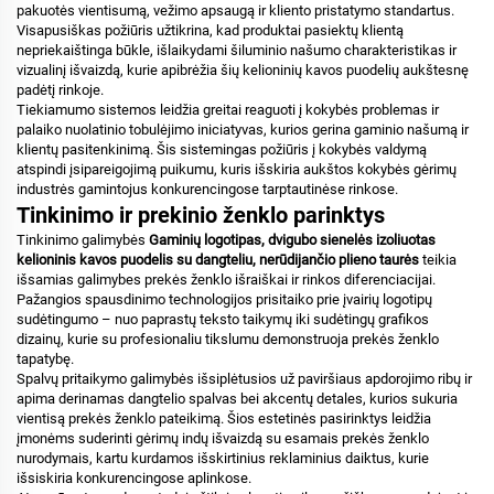
pakuotės vientisumą, vežimo apsaugą ir kliento pristatymo standartus.
Visapusiškas požiūris užtikrina, kad produktai pasiektų klientą
nepriekaištinga būkle, išlaikydami šiluminio našumo charakteristikas ir
vizualinį išvaizdą, kurie apibrėžia šių kelioninių kavos puodelių aukštesnę
padėtį rinkoje.
Tiekiamumo sistemos leidžia greitai reaguoti į kokybės problemas ir
palaiko nuolatinio tobulėjimo iniciatyvas, kurios gerina gaminio našumą ir
klientų pasitenkinimą. Šis sistemingas požiūris į kokybės valdymą
atspindi įsipareigojimą puikumu, kuris išskiria aukštos kokybės gėrimų
industrės gamintojus konkurencingose tarptautinėse rinkose.
Tinkinimo ir prekinio ženklo parinktys
Tinkinimo galimybės
Gaminių logotipas, dvigubo sienelės izoliuotas
kelioninis kavos puodelis su dangteliu, nerūdijančio plieno taurės
teikia
išsamias galimybes prekės ženklo išraiškai ir rinkos diferenciacijai.
Pažangios spausdinimo technologijos prisitaiko prie įvairių logotipų
sudėtingumo – nuo paprastų teksto taikymų iki sudėtingų grafikos
dizainų, kurie su profesionaliu tikslumu demonstruoja prekės ženklo
tapatybę.
Spalvų pritaikymo galimybės išsiplėtusios už paviršiaus apdorojimo ribų ir
apima derinamas dangtelio spalvas bei akcentų detales, kurios sukuria
vientisą prekės ženklo pateikimą. Šios estetinės pasirinktys leidžia
įmonėms suderinti gėrimų indų išvaizdą su esamais prekės ženklo
nurodymais, kartu kurdamos išskirtinius reklaminius daiktus, kurie
išsiskiria konkurencingose aplinkose.