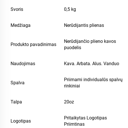
Svoris
0,5 kg
Medžiaga
Nerūdijantis plienas
Nerūdijančio plieno kavos
Produkto pavadinimas
puodelis
Naudojimas
Kava. Arbata. Alus. Vanduo
Priimami individualūs spalvų
Spalva
rinkiniai
Talpa
20oz
Pritaikytas Logotipas
Logotipas
Priimtinas