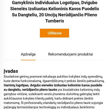
Gamyklinis Individualus Logotipas, Dvigubo
Sienelės Izoliuotas Kelioninis Kavos Puodelis
Su Dangteliu, 20 Uncijų Nerūdijančio Plieno
Tumberis
Užklausa
Apžvalga
Rekomenduojami produktai
Įvadas
Šiuolaikinė gėrimų pramonė reikalauja aukštos kokybės indų sprendimų,
kurie derina funkcionalumą, ilgaamžiškumą ir prekės ženklo patrauklumą.
Gaminių logotipas, dvigubo sienelės izoliuotas kelioninis kavos puodelis
su dangteliu, nerūdijančio plieno taurės
yra šiuolaikinės kelioninių indų
gamybos viršūnė, suteikianti verslo įmonėms išskirtinę galimybę teikti
aukščiausios kokybės klientų patirtį, kartu didinant prekės ženklo
matomumą. Ši profesionalių standartų nerūdijančio plieno taurė sujungia
pažangią termoizoliacijos technologiją su individualaus ženklinimo