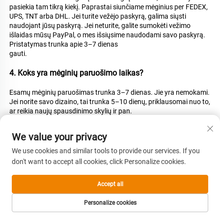
pasiekia tam tikrą kiekį. Paprastai siunčiame mėginius per FEDEX, 
UPS, TNT arba DHL. Jei turite vežėjo paskyrą, galima siųsti 
naudojant jūsų paskyrą. Jei neturite, galite sumokėti vežimo 
išlaidas mūsų PayPal, o mes išsiųsime naudodami savo paskyrą. 
Pristatymas trunka apie 3–7 dienas 
gauti. 
4. Koks yra mėginių paruošimo laikas? 
Esamų mėginių paruošimas trunka 3–7 dienas. Jie yra nemokami. 
Jei norite savo dizaino, tai trunka 5–10 dienų, priklausomai nuo to, 
ar reikia naujų spausdinimo skylių ir pan. 
5. Koks yra gamybos ciklas? 
We value your privacy
Mažiausio užsakomo kiekio (MOQ) gamyba trunka 30 dienų. 
We use cookies and similar tools to provide our services. If you
Turime didelę gamybos talpą, kuri leidžia užtikrinti greitą 
don't want to accept all cookies, click Personalize cookies.
pristatymą net ir dideliems kiekiams. 
Accept all
6. Kokio formato failą jums reikia, jei noriu savo dizaino? 
Personalize cookies
Turime savo dizainerį patalpose. Taigi galite pateikti JPG, AI, CDR 
PRADINIS PUSLAPIS
PRODUKTAI
EL. PAŠTAS
TEL.
arba PDF ir pan. Mes parengsime 3D brėžinį formai ar 