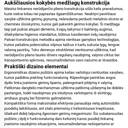
Aukščiausios kokybės medžiagų konstrukcija
Maistui tinkamos nerūdijančio plieno konstrukcija siūlo kelis pranašumus,
kurie siekia toliau nei paprastas ilgaamžiškumas. Neaktyvi paviršiaus
savybė užtikrina gėrimų grynumą, neleisdama perduoti metalinio skonio ar
cheminės išsiskyrimo, kurios gali pakenkti gėrimo kokybei. Ši medžiaga
taip pat puikiai atspari dėmėms, kvapų laikymui ir bakterijų augimui,
išlaikydama higienos standartus, būtinus kasdieniam indų naudojimui.
Patvari konstrukcijos metodika apima vientisas gamybos technologijas,
kurios pašalina potencialius silpnus taškus ir kartu sukuria lygų, lengvai
valomą paviršių. Toks dėmesys struktūrinei vientisumui užtikrina, kad
nerūdijančio plieno taurės ištvers reguliarų naudojimą, valymo ciklus bei
transportavimo apkrovas, nesumažindamos savo našumo ar išvaizdos.
Praktiški dizaino elementai
Ergonomiškas dizaino požiūris apima kelias vartotojui centruotas savybes,
kurios padidina praktinę funkcionalumą. Rūpestingai parinktas angos
dydis tinka įvairiems gėrimų tipams, palengvinant pildymą ir valymą.
Patikimas dangtelio mechanizmas užtikrina patikimą uždarymą be didelės
pastangos, todėl naudojimas yra intuityvus vartotojams iš skirtingų
amžiaus grupių bei fizinėmis galimybėmis.
Kompaktiška forma maksimaliai efektyviai panaudoja vietą automobilio
puodelių laikikliuose, ant stalo priemonių ir kelioniniuose krepšiuose,
išlaikant didelį talpumą ilgesniam gėrimų mėgavimuisi. Šis subalansuotas
požiūris į dydį ir funkcionalumą daro kelioninį kavos puodelį tinkamą
įvairioms naudojimo situacijoms, nesumažindamas nešiojamumo ar