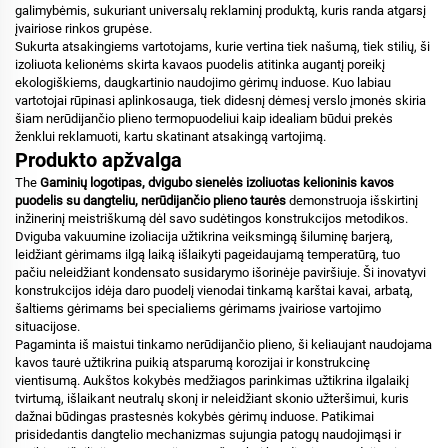
galimybėmis, sukuriant universalų reklaminį produktą, kuris randa atgarsį
įvairiose rinkos grupėse.
Sukurta atsakingiems vartotojams, kurie vertina tiek našumą, tiek stilių, ši
izoliuota kelionėms skirta kavaos puodelis atitinka augantį poreikį
ekologiškiems, daugkartinio naudojimo gėrimų induose. Kuo labiau
vartotojai rūpinasi aplinkosauga, tiek didesnį dėmesį verslo įmonės skiria
šiam nerūdijančio plieno termopuodeliui kaip idealiam būdui prekės
ženklui reklamuoti, kartu skatinant atsakingą vartojimą.
Produkto apžvalga
The
Gaminių logotipas, dvigubo sienelės izoliuotas kelioninis kavos
puodelis su dangteliu, nerūdijančio plieno taurės
demonstruoja išskirtinį
inžinerinį meistriškumą dėl savo sudėtingos konstrukcijos metodikos.
Dviguba vakuumine izoliacija užtikrina veiksmingą šiluminę barjerą,
leidžiant gėrimams ilgą laiką išlaikyti pageidaujamą temperatūrą, tuo
pačiu neleidžiant kondensato susidarymo išorinėje paviršiuje. Ši inovatyvi
konstrukcijos idėja daro puodelį vienodai tinkamą karštai kavai, arbatą,
šaltiems gėrimams bei specialiems gėrimams įvairiose vartojimo
situacijose.
Pagaminta iš maistui tinkamo nerūdijančio plieno, ši keliaujant naudojama
kavos taurė užtikrina puikią atsparumą korozijai ir konstrukcinę
vientisumą. Aukštos kokybės medžiagos parinkimas užtikrina ilgalaikį
tvirtumą, išlaikant neutralų skonį ir neleidžiant skonio užteršimui, kuris
dažnai būdingas prastesnės kokybės gėrimų induose. Patikimai
prisidedantis dangtelio mechanizmas sujungia patogų naudojimąsi ir