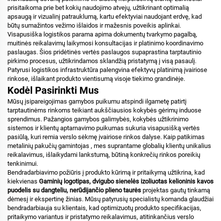
prisitaikoma prie bet kokių naudojimo atvejų, užtikrinant optimalią
apsaugą ir vizualinį patrauklumą, kartu efektyviai naudojant erdvę, kad
būtų sumažintos vežimo išlaidos ir mažesnis poveikis aplinkai.
Visapusiška logistikos parama apima dokumentų tvarkymo pagalbą,
muitinės reikalavimų laikymosi konsultacijas ir platinimo koordinavimo
paslaugas. Šios pridėtinės vertės paslaugos supaprastina tarptautinio
pirkimo procesus, užtikrindamos sklandžią pristatymą į visą pasaulį.
Patyrusi logistikos infrastruktūra palengvina efektyvų platinimą įvairiose
rinkose, išlaikant produkto vientisumą visoje tiekimo grandinėje.
Kodėl Pasirinkti Mus
Mūsų įsipareigojimas gamybos puikumu atspindi ilgametę patirtį
tarptautinėms rinkoms teikiant aukščiausios kokybės gėrimų induose
sprendimus. Pažangios gamybos galimybės, kokybės užtikrinimo
sistemos ir klientų aptarnavimo puikumas sukuria visapusišką vertės
pasiūlą, kuri remia verslo sėkmę įvairiose rinkos dalyse. Kaip patikimas
metalinių pakučių gamintojas
, mes suprantame globalių klientų unikalius
reikalavimus, išlaikydami lankstumą, būtiną konkrečių rinkos poreikių
tenkinimui.
Bendradarbiavimo požiūris į produkto kūrimą ir pritaikymą užtikrina, kad
kiekvienas
Gaminių logotipas, dvigubo sienelės izoliuotas kelioninis kavos
puodelis su dangteliu, nerūdijančio plieno taurės
projektas gautų tinkamą
dėmesį ir ekspertinę žinias. Mūsų patyrusių specialistų komanda glaudžiai
bendradarbiauja su klientais, kad optimizuotų produkto specifikacijas,
pritaikymo variantus ir pristatymo reikalavimus, atitinkančius verslo