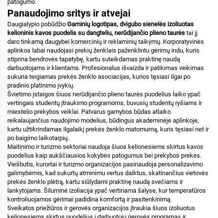
patogumo.
Panaudojimo sritys ir atvejai
Daugialypio pobūdžio
Gaminių logotipas, dvigubo sienelės izoliuotas
kelioninis kavos puodelis su dangteliu, nerūdijančio plieno taurės
tai jį
daro tinkamą daugybei komercinių ir reklaminių taikymų. Korporatyvinės
aplinkos labai naudojasi prekių ženklais paženklintu gėrimų indu, kuris
stiprina bendrovės tapatybę, kartu suteikdamas praktinę naudą
darbuotojams ir klientams. Profesionalus išvaizda ir patikimas veikimas
sukuria teigiamas prekės ženklo asociacijas, kurios tęsiasi ilgai po
pradinio platinimo įvykių.
Švietimo įstaigos šiuos nerūdijančio plieno taurės puodelius laiko ypač
vertingais studentų įtraukimo programoms, buvusių studentų ryšiams ir
miestelio prekybos veiklai. Patvarus gamybos būdas atlaiko
reikalaujančius naudojimo modelius, būdingus akademinėje aplinkoje,
kartu užtikrindamas ilgalaikį prekės ženklo matomumą, kuris tęsiasi net ir
po baigimo laikotarpių.
Maitinimo ir turizmo sektoriai naudoja šiuos kelionesiems skirtus kavos
puodelius kaip aukščiausios kokybės patogumus bei prekybos prekes.
Viešbutis, kurortai ir turizmo organizacijos pasinaudoja personalizavimo
galimybėmis, kad sukurtų atminimu vertus daiktus, skatinančius vietovės
prekės ženklo plėtrą, kartu siūlydami praktinę naudą svečiams ir
lankytojams. Šiluminė izoliacija ypač vertinama šalyse, kur temperatūros
kontroliuojamos gėrimai padidina komfortą ir pasitenkinimą.
Sveikatos priežiūros ir gerovės organizacijos įtraukia šiuos izoliuotus
kelionesiems skirtus puodelius į darbuotojų gerovės programas ir