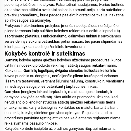
pacientų priežiūros iniciatyvas. Pakartotinai naudojamos, tvarios tuštinės
akcentavimas atitinka sveikatai palankią komunikaciją, kartu suteikdama
praktinių pranašumų, kurie padeda pasiekti hidratacijos tikslus ir skatina
aplinkosaugos atsakomybę.
Prekybos ir elektroninės prekybos įmonės naudoja šiuos nerūdijančio
plieno termosus kaip aukštos kokybės reklaminius daiktus ir produktų
asortimento plėtinius. Funkcionalumo, galimybės tinkinti ir suvokiamos
vertės derinys sukuria patrauklius pelno maržas, tuo pačiu stiprindamas
klientų santykius naudingu ženklintu inventoriumi.
Kokybės kontrolė ir sutelkimas
Gaminių kokybė apima griežtas kokybės užtikrinimo procedūras, kurios
užtikrina nuoseklų produkto veikimą ir atitiktį saugos reikalavimams.
Kiekvienas
Gaminių logotipas, dvigubo sienelės izoliuotas kelioninis
kavos puodelis su dangteliu, nerūdijančio plieno taurės
perduodamas
išsamiam testavimui, vertinant šiluminį našumą, konstrukcinį vientisumą
ir medžiagos saugą prieš patenkant į tarptautines rinkas.
Gamybos įrenginys laikosi tarptautinių maisto saugos standartų ir
gamybos kokybės sertifikatų. Šios atitikties priemonės užtikrina, kad
nerūdijančio plieno konstrukcija atitiktų griežtus reikalavimus tiems
pritaikymams, kur yra tiesioginis kontaktas su maistu, kartu išlaikant
nuoseklią kokybę didelėse gamybos apimtyse. Reguliarios audito
procedūros patvirtina tęstinę atitiktį besikeičiantiems reglamentiniams
reikalavimams pasaulio rinkose.
Kokybės kontrolė išsiplėtė už pradinės gamybos ribų, apimdamama