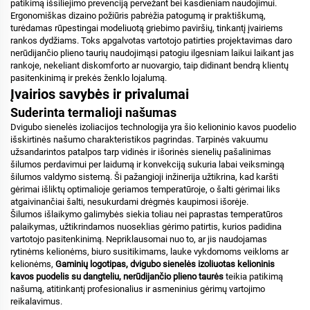
patikimą išsiliejimo prevenciją pervežant bei kasdieniam naudojimui.
Ergonomiškas dizaino požiūris pabrėžia patogumą ir praktiškumą,
turėdamas rūpestingai modeliuotą griebimo paviršių, tinkantį įvairiems
rankos dydžiams. Toks apgalvotas vartotojo patirties projektavimas daro
nerūdijančio plieno taurių naudojimąsi patogiu ilgesniam laikui laikant jas
rankoje, nekeliant diskomforto ar nuovargio, taip didinant bendrą klientų
pasitenkinimą ir prekės ženklo lojalumą.
Įvairios savybės ir privalumai
Suderinta termalioji našumas
Dvigubo sienelės izoliacijos technologija yra šio kelioninio kavos puodelio
išskirtinės našumo charakteristikos pagrindas. Tarpinės vakuumu
užsandarintos patalpos tarp vidinės ir išorinės sienelių pašalinimas
šilumos perdavimui per laidumą ir konvekciją sukuria labai veiksmingą
šilumos valdymo sistemą. Ši pažangioji inžinerija užtikrina, kad karšti
gėrimai išliktų optimalioje geriamos temperatūroje, o šalti gėrimai liks
atgaivinančiai šalti, nesukurdami drėgmės kaupimosi išorėje.
Šilumos išlaikymo galimybės siekia toliau nei paprastas temperatūros
palaikymas, užtikrindamos nuoseklias gėrimo patirtis, kurios padidina
vartotojo pasitenkinimą. Nepriklausomai nuo to, ar jis naudojamas
rytinėms kelionėms, biuro susitikimams, lauke vykdomoms veikloms ar
kelionėms,
Gaminių logotipas, dvigubo sienelės izoliuotas kelioninis
kavos puodelis su dangteliu, nerūdijančio plieno taurės
teikia patikimą
našumą, atitinkantį profesionalius ir asmeninius gėrimų vartojimo
reikalavimus.