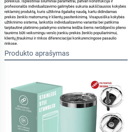
poreikius. Išplėstiniai šiluminiai parametrai, patvari konstrukcija ir
profesionalūs individualizavimo galimybės sukuria aukščiausios kokybės
reklaminį produktą, kuris užtikrina ilgalaikę naudą, kartu didindamas
prekės ženklo matomumą ir klientų pasitenkinimą. Visapusiška kokybės
užtikrinimo sistema, lankstūs individualizavimo variantai bei patikima
tarptautinė platinimo palaikymo sistema leidžia šiems nerūdijančio plieno
taurėms būti veiksmingu verslo įrankiu prekės ženklo populiarinimui,
klientų įtraukimui ir rinkos diferenciacijai konkurencingose pasaulio
rinkose.
Produkto aprašymas