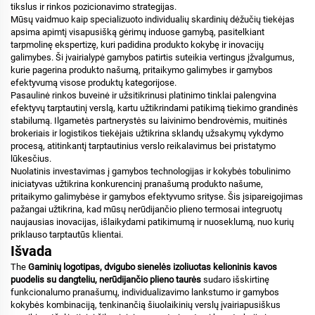
tikslus ir rinkos pozicionavimo strategijas.
Mūsų vaidmuo kaip specializuoto
individualių skardinių dėžučių tiekėjas
apsima apimtį visapusišką gėrimų induose gamybą, pasitelkiant
tarpmolinę ekspertizę, kuri padidina produkto kokybę ir inovacijų
galimybes. Ši įvairialypė gamybos patirtis suteikia vertingus įžvalgumus,
kurie pagerina produkto našumą, pritaikymo galimybes ir gamybos
efektyvumą visose produktų kategorijose.
Pasaulinė rinkos buveinė ir užsitikrinusi platinimo tinklai palengvina
efektyvų tarptautinį verslą, kartu užtikrindami patikimą tiekimo grandinės
stabilumą. Ilgametės partnerystės su laivinimo bendrovėmis, muitinės
brokeriais ir logistikos tiekėjais užtikrina sklandų užsakymų vykdymo
procesą, atitinkantį tarptautinius verslo reikalavimus bei pristatymo
lūkesčius.
Nuolatinis investavimas į gamybos technologijas ir kokybės tobulinimo
iniciatyvas užtikrina konkurencinį pranašumą produkto našume,
pritaikymo galimybėse ir gamybos efektyvumo srityse. Šis įsipareigojimas
pažangai užtikrina, kad mūsų nerūdijančio plieno termosai integruotų
naujausias inovacijas, išlaikydami patikimumą ir nuoseklumą, nuo kurių
priklauso tarptautūs klientai.
Išvada
The
Gaminių logotipas, dvigubo sienelės izoliuotas kelioninis kavos
puodelis su dangteliu, nerūdijančio plieno taurės
sudaro išskirtinę
funkcionalumo pranašumų, individualizavimo lankstumo ir gamybos
kokybės kombinaciją, tenkinančią šiuolaikinių verslų įvairiapusiškus