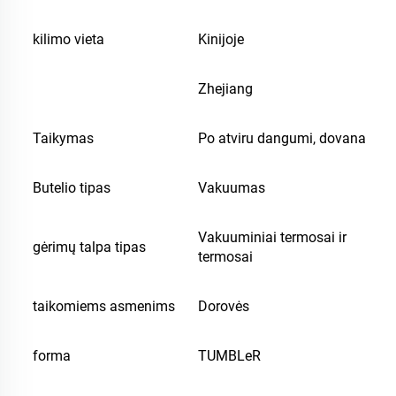
kilimo vieta
Kinijoje
Zhejiang
Taikymas
Po atviru dangumi, dovana
Butelio tipas
Vakuumas
Vakuuminiai termosai ir
gėrimų talpa tipas
termosai
taikomiems asmenims
Dorovės
forma
TUMBLeR