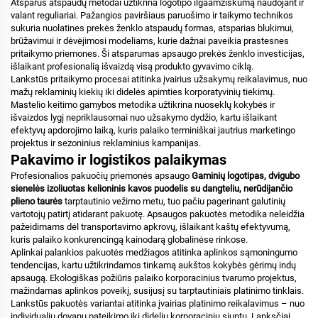
Atsparūs atspaudų metodai užtikrina logotipo ilgaamžiškumą naudojant ir
valant reguliariai. Pažangios paviršiaus paruošimo ir taikymo technikos
sukuria nuolatines prekės ženklo atspaudų formas, atsparias blukimui,
brūžavimui ir dėvėjimosi modeliams, kurie dažnai paveikia prastesnes
pritaikymo priemones. Ši atsparumas apsaugo prekės ženklo investicijas,
išlaikant profesionalią išvaizdą visą produkto gyvavimo ciklą.
Lankstūs pritaikymo procesai atitinka įvairius užsakymų reikalavimus, nuo
mažų reklaminių kiekių iki didelės apimties korporatyvinių tiekimų.
Mastelio keitimo gamybos metodika užtikrina nuoseklų kokybės ir
išvaizdos lygį nepriklausomai nuo užsakymo dydžio, kartu išlaikant
efektyvų apdorojimo laiką, kuris palaiko terminiškai jautrius marketingo
projektus ir sezoninius reklaminius kampanijas.
Pakavimo ir logistikos palaikymas
Profesionalios pakuočių priemonės apsaugo
Gaminių logotipas, dvigubo
sienelės izoliuotas kelioninis kavos puodelis su dangteliu, nerūdijančio
plieno taurės
tarptautinio vežimo metu, tuo pačiu pagerinant galutinių
vartotojų patirtį atidarant pakuotę. Apsaugos pakuotės metodika neleidžia
pažeidimams dėl transportavimo apkrovų, išlaikant kaštų efektyvumą,
kuris palaiko konkurencingą kainodarą globalinėse rinkose.
Aplinkai palankios pakuotės medžiagos atitinka aplinkos sąmoningumo
tendencijas, kartu užtikrindamos tinkamą aukštos kokybės gėrimų indų
apsaugą. Ekologiškas požiūris palaiko korporacinius tvarumo projektus,
mažindamas aplinkos poveikį, susijusį su tarptautiniais platinimo tinklais.
Lankstūs pakuotės variantai atitinka įvairias platinimo reikalavimus – nuo
individualių dovanų pateikimo iki didelių korporacinių siuntų. Lanksčiai