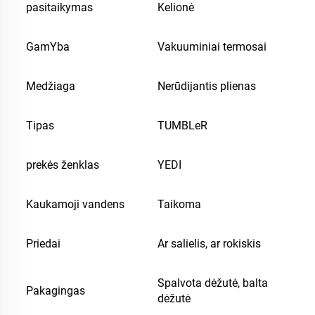
pasitaikymas
Kelionė
GamYba
Vakuuminiai termosai
Medžiaga
Nerūdijantis plienas
Tipas
TUMBLeR
prekės ženklas
YEDI
Kaukamoji vandens
Taikoma
Priedai
Ar salielis, ar rokiskis
Spalvota dėžutė, balta
Pakagingas
dėžutė