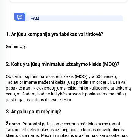
1. Ar jūsu kompanija yra fabrikas vai tirdovė? 
Gamintoją. 
2. Koks yra jūsų minimalus užsakymo kiekis (MOQ)? 
Običai mūsų minimalis orderis kiekis (MOQ) yra 500 vienetų. 
Tačiau priimame mažesni kiekiai jūsų pradiniam orderiui. Laisvai 
pasakite nam, kiek vienetų jums reikia, mi kalkuliuosime atitinkamą 
cenu, mi žadam, kad po kokybės provos ir pasinaudavimo mūsų 
paslauga jūs orderis didesni kiekiai. 
3. Ar galiu gauti mėginių? 
Žinoma. Paprastai pateikiame esamus mėginius nemokamai. 
Tačiau nedidelis mokestis už mėginius taikomas individualiems 
kliento dizainams. Mėginių mokestis grąžinamas, kai užsakymas 