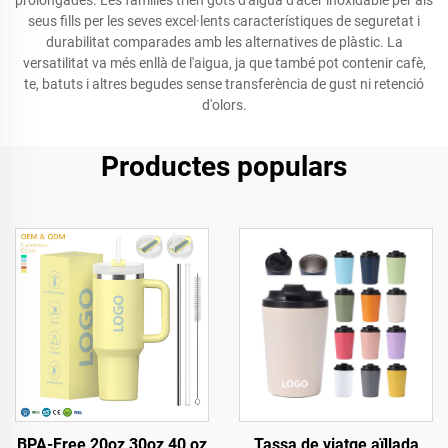
prolongades. Les famílies trien gots d'aigua d'acer inoxidable per als
seus fills per les seves excel·lents característiques de seguretat i
durabilitat comparades amb les alternatives de plàstic. La
versatilitat va més enllà de l'aigua, ja que també pot contenir cafè,
te, batuts i altres begudes sense transferència de gust ni retenció
d'olors.
Productes populars
BPA-Free 20oz 30oz 40 oz
Tassa de viatge aïllada