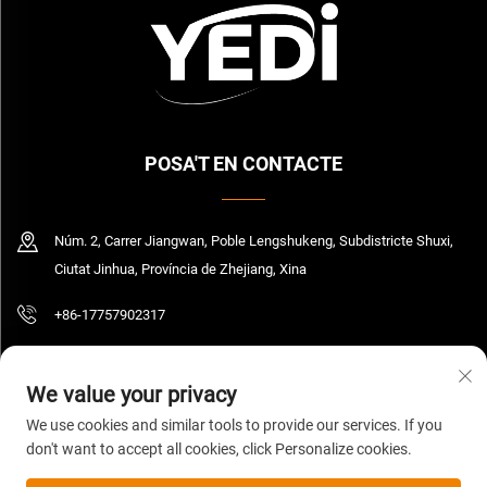
POSA'T EN CONTACTE
Núm. 2, Carrer Jiangwan, Poble Lengshukeng, Subdistricte Shuxi,
Ciutat Jinhua, Província de Zhejiang, Xina
+86-17757902317
[email protected]
We value your privacy
We use cookies and similar tools to provide our services. If you
don't want to accept all cookies, click Personalize cookies.
Copyright © 2026 Zhejiang Yedi Industry And Trade Co., Ltd. Tots els drets
reservats.
Política de privadesa