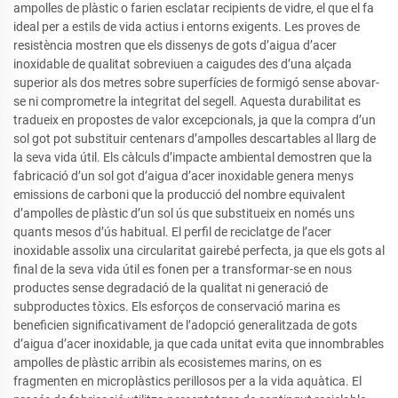
ampolles de plàstic o farien esclatar recipients de vidre, el que el fa
ideal per a estils de vida actius i entorns exigents. Les proves de
resistència mostren que els dissenys de gots d’aigua d’acer
inoxidable de qualitat sobreviuen a caigudes des d’una alçada
superior als dos metres sobre superfícies de formigó sense abovar-
se ni comprometre la integritat del segell. Aquesta durabilitat es
tradueix en propostes de valor excepcionals, ja que la compra d’un
sol got pot substituir centenars d’ampolles descartables al llarg de
la seva vida útil. Els càlculs d’impacte ambiental demostren que la
fabricació d’un sol got d’aigua d’acer inoxidable genera menys
emissions de carboni que la producció del nombre equivalent
d’ampolles de plàstic d’un sol ús que substitueix en només uns
quants mesos d’ús habitual. El perfil de reciclatge de l’acer
inoxidable assolix una circularitat gairebé perfecta, ja que els gots al
final de la seva vida útil es fonen per a transformar-se en nous
productes sense degradació de la qualitat ni generació de
subproductes tòxics. Els esforços de conservació marina es
beneficien significativament de l’adopció generalitzada de gots
d’aigua d’acer inoxidable, ja que cada unitat evita que innombrables
ampolles de plàstic arribin als ecosistemes marins, on es
fragmenten en microplàstics perillosos per a la vida aquàtica. El