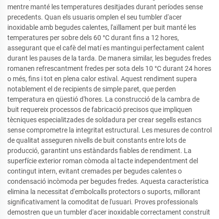
mentre manté les temperatures desitjades durant períodes sense
precedents. Quan els usuaris omplen el seu tumbler d'acer
inoxidable amb begudes calentes, l'aïllament per buit manté les
temperatures per sobre dels 60 °C durant fins a 12 hores,
assegurant que el cafè del matí es mantingui perfectament calent
durant les pauses de la tarda. De manera similar, les begudes fredes
romanen refrescantment fredes per sota dels 10 °C durant 24 hores
o més, fins i tot en plena calor estival. Aquest rendiment supera
notablement el de recipients de simple paret, que perden
temperatura en qüestió d'hores. La construcció de la cambra de
buit requereix processos de fabricació precisos que impliquen
tècniques especialitzades de soldadura per crear segells estancs
sense comprometre la integritat estructural. Les mesures de control
de qualitat asseguren nivells de buit constants entre lots de
producció, garantint uns estàndards fiables de rendiment. La
superfície exterior roman còmoda al tacte independentment del
contingut intern, evitant cremades per begudes calentes o
condensació incòmoda per begudes fredes. Aquesta característica
elimina la necessitat d'embolcalls protectors o suports, millorant
significativament la comoditat de l'usuari. Proves professionals
demostren que un tumbler d'acer inoxidable correctament construït