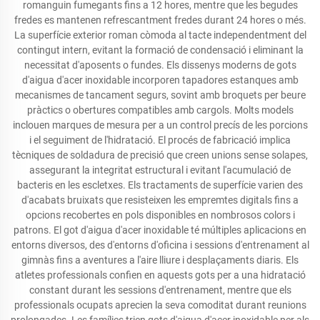
romanguin fumegants fins a 12 hores, mentre que les begudes
fredes es mantenen refrescantment fredes durant 24 hores o més.
La superfície exterior roman còmoda al tacte independentment del
contingut intern, evitant la formació de condensació i eliminant la
necessitat d'aposents o fundes. Els dissenys moderns de gots
d'aigua d'acer inoxidable incorporen tapadores estanques amb
mecanismes de tancament segurs, sovint amb broquets per beure
pràctics o obertures compatibles amb cargols. Molts models
inclouen marques de mesura per a un control precís de les porcions
i el seguiment de l'hidratació. El procés de fabricació implica
tècniques de soldadura de precisió que creen unions sense solapes,
assegurant la integritat estructural i evitant l'acumulació de
bacteris en les escletxes. Els tractaments de superfície varien des
d'acabats bruixats que resisteixen les empremtes digitals fins a
opcions recobertes en pols disponibles en nombrosos colors i
patrons. El got d'aigua d'acer inoxidable té múltiples aplicacions en
entorns diversos, des d'entorns d'oficina i sessions d'entrenament al
gimnàs fins a aventures a l'aire lliure i desplaçaments diaris. Els
atletes professionals confien en aquests gots per a una hidratació
constant durant les sessions d'entrenament, mentre que els
professionals ocupats aprecien la seva comoditat durant reunions