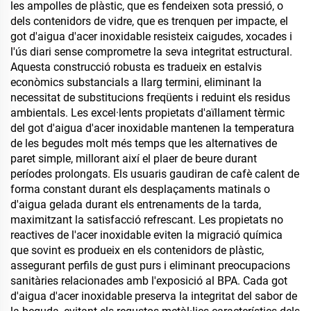
les ampolles de plàstic, que es fendeixen sota pressió, o
dels contenidors de vidre, que es trenquen per impacte, el
got d'aigua d'acer inoxidable resisteix caigudes, xocades i
l'ús diari sense comprometre la seva integritat estructural.
Aquesta construcció robusta es tradueix en estalvis
econòmics substancials a llarg termini, eliminant la
necessitat de substitucions freqüents i reduint els residus
ambientals. Les excel·lents propietats d'aïllament tèrmic
del got d'aigua d'acer inoxidable mantenen la temperatura
de les begudes molt més temps que les alternatives de
paret simple, millorant així el plaer de beure durant
períodes prolongats. Els usuaris gaudiran de cafè calent de
forma constant durant els desplaçaments matinals o
d'aigua gelada durant els entrenaments de la tarda,
maximitzant la satisfacció refrescant. Les propietats no
reactives de l'acer inoxidable eviten la migració química
que sovint es produeix en els contenidors de plàstic,
assegurant perfils de gust purs i eliminant preocupacions
sanitàries relacionades amb l'exposició al BPA. Cada got
d'aigua d'acer inoxidable preserva la integritat del sabor de