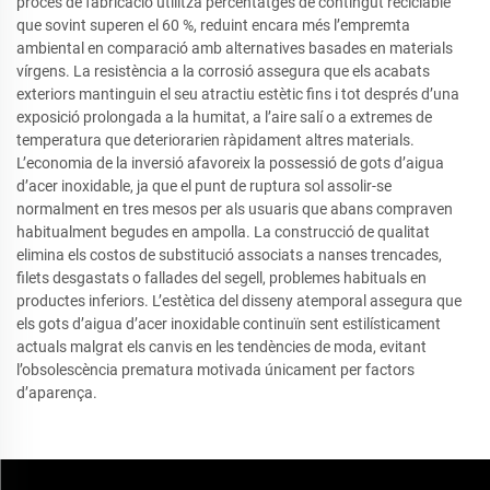
procés de fabricació utilitza percentatges de contingut reciclable
que sovint superen el 60 %, reduint encara més l’empremta
ambiental en comparació amb alternatives basades en materials
vírgens. La resistència a la corrosió assegura que els acabats
exteriors mantinguin el seu atractiu estètic fins i tot després d’una
exposició prolongada a la humitat, a l’aire salí o a extremes de
temperatura que deteriorarien ràpidament altres materials.
L’economia de la inversió afavoreix la possessió de gots d’aigua
d’acer inoxidable, ja que el punt de ruptura sol assolir-se
normalment en tres mesos per als usuaris que abans compraven
habitualment begudes en ampolla. La construcció de qualitat
elimina els costos de substitució associats a nanses trencades,
filets desgastats o fallades del segell, problemes habituals en
productes inferiors. L’estètica del disseny atemporal assegura que
els gots d’aigua d’acer inoxidable continuïn sent estilísticament
actuals malgrat els canvis en les tendències de moda, evitant
l’obsolescència prematura motivada únicament per factors
d’aparença.