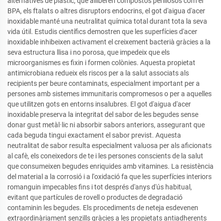
alternatives de plàstic, que alliberen compostos perillosos com el
BPA, els ftalats o altres disruptors endocrins, el got d'aigua d'acer
inoxidable manté una neutralitat química total durant tota la seva
vida útil. Estudis científics demostren que les superfícies d'acer
inoxidable inhibeixen activament el creixement bacterià gràcies a la
seva estructura llisa i no porosa, que impedeix que els
microorganismes es fixin i formen colònies. Aquesta propietat
antimicrobiana redueix els riscos per a la salut associats als
recipients per beure contaminats, especialment important per a
persones amb sistemes immunitaris compromesos o per a aquelles
que utilitzen gots en entorns insalubres. El got d'aigua d'acer
inoxidable preserva la integritat del sabor de les begudes sense
donar gust metàl·lic ni absorbir sabors anteriors, assegurant que
cada beguda tingui exactament el sabor previst. Aquesta
neutralitat de sabor resulta especialment valuosa per als aficionats
al cafè, els coneixedors de te i les persones conscients de la salut
que consumeixen begudes enriquides amb vitamines. La resistència
del material a la corrosió i a l'oxidació fa que les superfícies interiors
romanguin impecables fins i tot després d'anys d'ús habitual,
evitant que partícules de rovell o productes de degradació
contaminin les begudes. Els procediments de neteja esdevenen
extraordinàriament senzills gràcies a les propietats antiadherents