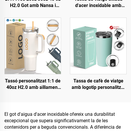
H2.0 Got amb Nansa i
d'acer inoxidable amb
Palla amb Tapadora de 3
logotip personalitzat, 8oz,
Posicions per Viatge Copa
12oz, 16oz, tasses de cafè
Aïllada d'Acer Inoxidable
portàtils de doble paret
amb buit i tapa estanca
Tassó personalitzat 1:1 de
Tassa de cafè de viatge
40oz H2.0 amb aïllament
amb logotip personalitzat
de vidre doble i acer
d'fàbrica, doble paret
inoxidable, gerra de viatge
aïllat, amb tapa de 20oz,
per al cafè amb canyeta
gots de got d'acer
per al Dia de Sant Valentí i
inoxidable
El got d'aigua d'acer inoxidable ofereix una durabilitat
excursions
excepcional que supera significativament la de les
contenidors per a beguda convencionals. A diferència de