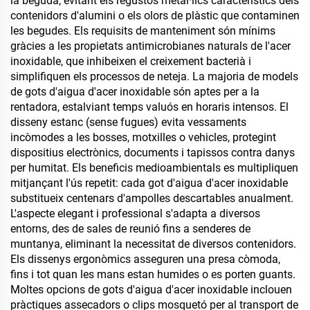
la beguda, evitant els regustos metàl·lics característics dels
contenidors d'alumini o els olors de plàstic que contaminen
les begudes. Els requisits de manteniment són mínims
gràcies a les propietats antimicrobianes naturals de l'acer
inoxidable, que inhibeixen el creixement bacterià i
simplifiquen els processos de neteja. La majoria de models
de gots d'aigua d'acer inoxidable són aptes per a la
rentadora, estalviant temps valuós en horaris intensos. El
disseny estanc (sense fugues) evita vessaments
incòmodes a les bosses, motxilles o vehicles, protegint
dispositius electrònics, documents i tapissos contra danys
per humitat. Els beneficis medioambientals es multipliquen
mitjançant l'ús repetit: cada got d'aigua d'acer inoxidable
substitueix centenars d'ampolles descartables anualment.
L'aspecte elegant i professional s'adapta a diversos
entorns, des de sales de reunió fins a senderes de
muntanya, eliminant la necessitat de diversos contenidors.
Els dissenys ergonòmics asseguren una presa còmoda,
fins i tot quan les mans estan humides o es porten guants.
Moltes opcions de gots d'aigua d'acer inoxidable inclouen
pràctiques assecadors o clips mosquetó per al transport de