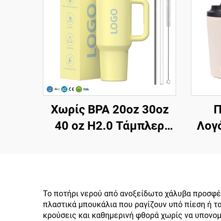
Χωρίς BPA 20oz 30oz
Π
40 oz H2.0 Τάμπλερ
Λογ
Μαγκι με λαβή και
straw με καπάκι 3
Ταξι
θέσεων για ταξίδι
Ανοξ
μονωμένο κύπελλο από
Καφέ
Το ποτήρι νερού από ανοξείδωτο χάλυβα προσφέρε
πλαστικά μπουκάλια που ραγίζουν υπό πίεση ή τ
ανοξείδωτο χάλυβα
Κεν
κρούσεις και καθημερινή φθορά χωρίς να υπονομ