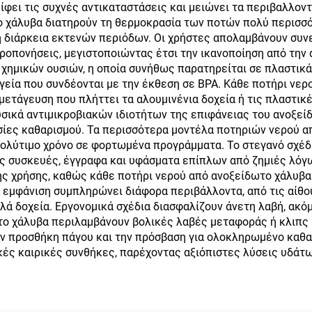
έ με Αδιάρρηκτο
Ρούμπα για Ημέρ
ίφει τις συχνές αντικαταστάσεις και μειώνει τα περιβαλλο
 χάλυβα διατηρούν τη θερμοκρασία των ποτών πολύ περισσό
Καπάκι
Ερωτών & Κάμπι
η διάρκεια εκτενών περιόδων. Οι χρήστες απολαμβάνουν συν
ροπονήσεις, μεγιστοποιώντας έτσι την ικανοποίηση από την 
χημικών ουσιών, η οποία συνήθως παρατηρείται σε πλαστικά
υγεία που συνδέονται με την έκθεση σε BPA. Κάθε ποτήρι νε
ετάγευση που πλήττει τα αλουμινένια δοχεία ή τις πλαστικέ
ικά αντιμικροβιακών ιδιοτήτων της επιφάνειας του ανοξείδ
σίες καθαρισμού. Τα περισσότερα μοντέλα ποτηριών νερού α
ολύτιμο χρόνο σε φορτωμένα προγράμματα. Το στεγανό σχέδι
ές συσκευές, έγγραφα και υφάσματα επίπλων από ζημιές λόγ
 χρήσης, καθώς κάθε ποτήρι νερού από ανοξείδωτο χάλυβα
 εμφάνιση συμπληρώνει διάφορα περιβάλλοντα, από τις αίθ
ά δοχεία. Εργονομικά σχέδια διασφαλίζουν άνετη λαβή, ακόμη 
ο χάλυβα περιλαμβάνουν βολικές λαβές μεταφοράς ή κλιπς κ
την προσθήκη πάγου και την πρόσβαση για ολοκληρωμένο καθ
ές καιρικές συνθήκες, παρέχοντας αξιόπιστες λύσεις υδάτωσ