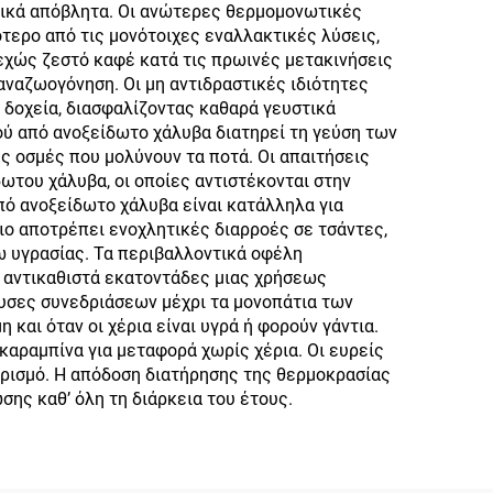
α των
ντικά απόβλητα. Οι ανώτερες θερμομονωτικές
τερο από τις μονότοιχες εναλλακτικές λύσεις,
νγκ
εχώς ζεστό καφέ κατά τις πρωινές μετακινήσεις
αναζωογόνηση. Οι μη αντιδραστικές ιδιότητες
 δοχεία, διασφαλίζοντας καθαρά γευστικά
ρού από ανοξείδωτο χάλυβα διατηρεί τη γεύση των
ς οσμές που μολύνουν τα ποτά. Οι απαιτήσεις
ωτου χάλυβα, οι οποίες αντιστέκονται στην
πό ανοξείδωτο χάλυβα είναι κατάλληλα για
ο αποτρέπει ενοχλητικές διαρροές σε τσάντες,
ω υγρασίας. Τα περιβαλλοντικά οφέλη
 αντικαθιστά εκατοντάδες μιας χρήσεως
ουσες συνεδριάσεων μέχρι τα μονοπάτια των
και όταν οι χέρια είναι υγρά ή φορούν γάντια.
αραμπίνα για μεταφορά χωρίς χέρια. Οι ευρείς
αρισμό. Η απόδοση διατήρησης της θερμοκρασίας
ης καθ’ όλη τη διάρκεια του έτους.