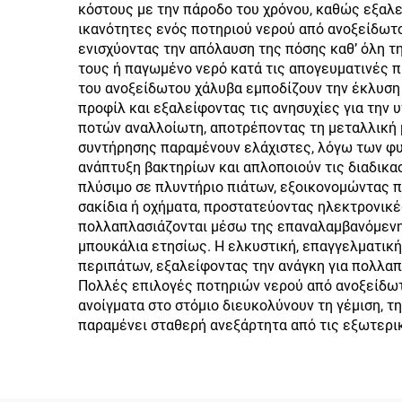
Καφ
κόστους με την πάροδο του χρόνου, καθώς εξαλε
ικανότητες ενός ποτηριού νερού από ανοξείδωτο
ενισχύοντας την απόλαυση της πόσης καθ’ όλη τ
τους ή παγωμένο νερό κατά τις απογευματινές π
του ανοξείδωτου χάλυβα εμποδίζουν την έκλυση 
προφίλ και εξαλείφοντας τις ανησυχίες για την 
ποτών αναλλοίωτη, αποτρέποντας τη μεταλλική μ
συντήρησης παραμένουν ελάχιστες, λόγω των φυσ
ανάπτυξη βακτηρίων και απλοποιούν τις διαδικα
πλύσιμο σε πλυντήριο πιάτων, εξοικονομώντας π
σακίδια ή οχήματα, προστατεύοντας ηλεκτρονικ
πολλαπλασιάζονται μέσω της επαναλαμβανόμενης
μπουκάλια ετησίως. Η ελκυστική, επαγγελματική
περιπάτων, εξαλείφοντας την ανάγκη για πολλαπλ
Πολλές επιλογές ποτηριών νερού από ανοξείδωτ
ανοίγματα στο στόμιο διευκολύνουν τη γέμιση, 
παραμένει σταθερή ανεξάρτητα από τις εξωτερικ