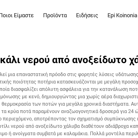
Ποιοι Είμαστε
Προϊόντα
Ειδήσεις
Epi Koinonia
κάλι νερού από ανοξείδωτο χ
λεί μια επαναστατική πρόοδο στις φορητές λύσεις υδάτωσης
ετικής ποιότητας ποτήρια κατασκευάζονται με μεγάλη προσο
οποία διασφαλίζει απόλυτη ασφάλεια για την κατανάλωση ποτ
μόνωσης με κενό, δημιουργώντας μια χωρίς αέρα διαχωριστ
η θερμοκρασία των ποτών για μεγάλα χρονικά διαστήματα. Αυτ
ώ τα κρύα ποτά παραμένουν αναζωογονητικά δροσερά για 24 ώ
ο περιεχόμενο, αποτρέποντας τον σχηματισμό συμπύκνωσης κ
οτίλι νερού από ανοξείδωτο χάλυβα διαθέτουν αδιάβροχα καπ
ιμο ή ανοίγματα συμβατά με καλαμάκια. Πολλά μοντέλα περι