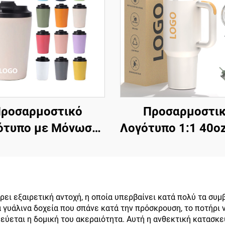
ροσαρμοστικό
Προσαρμοστι
ότυπο με Μόνωση
Λογότυπο 1:1 40oz
8oz 12oz 16oz
Ταξιδιωτικό Δο
διωτική Κούπα από
Μονωμένο Απ
είδητο Χάλυβα για
Ανοξείδωτο Χάλυ
, Φορητά Δίτοιχα
Κενό Ταξιδιωτ
ι εξαιρετική αντοχή, η οποία υπερβαίνει κατά πολύ τα συμβ
α γυάλινα δοχεία που σπάνε κατά την πρόσκρουση, το ποτήρι
ού Μαγκιούρια για
Κύπελο για Καφ
εύεται η δομική του ακεραιότητα. Αυτή η ανθεκτική κατασκ