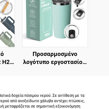
κό
Προσαρμοσμένο
 H2.0
λογότυπο εργοστασίου,
χείο
διπλού τοίχου,
ό
μονωμένο φλιτζάνι
βα με
καφέ ταξιδίου με
ικό
καπάκι 20oz, κούπες
ατικά δοχεία πόσιμου νερού. Σε αντίθεση με τα
 νερού από ανοξείδωτο χάλυβα αντέχει πτώσεις,
έ με
από ανοξείδωτο ατσάλι
ευή μεταφράζεται σε σημαντική εξοικονόμηση