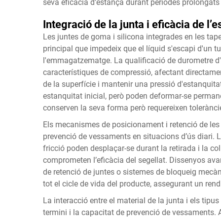
seva eficàcia d’estança durant períodes prolongats 
Integració de la junta i eficàcia de l’
Les juntes de goma i silicona integrades en les tap
principal que impedeix que el líquid s'escapi d'un t
l'emmagatzematge. La qualificació de durometre d'aq
característiques de compressió, afectant directament
de la superfície i mantenir una pressió d'estanquit
estanquitat inicial, però poden deformar-se perman
conserven la seva forma però requereixen tolerànci
Els mecanismes de posicionament i retenció de les ju
prevenció de vessaments en situacions d’ús diari. 
fricció poden desplaçar-se durant la retirada i la co
comprometen l’eficàcia del segellat. Dissenyos ava
de retenció de juntes o sistemes de bloqueig mecàn
tot el cicle de vida del producte, assegurant un re
La interacció entre el material de la junta i els tip
termini i la capacitat de prevenció de vessaments. 