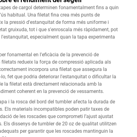
 les tapes de cargol determinen fonamentalment fins a quin
ús habitual. Una filetat fina crea més punts de
ueix la pressió d'estanquitat de forma més uniforme i
iletat gruixuda, tot i que s'enroscala més ràpidament, pot
e l'estanquitat, especialment quan la tapa experimenta
per fonamental en l'eficàcia de la prevenció de
 filetats redueix la força de compressió aplicada als
correctament incorpora una filetat que assegura la
 fet que podria deteriorar l'estanquitat o dificultar la
de la filetat està directament relacionada amb la
 rendiment coherent en la prevenció de vessaments.
tapa i la rosca del bord del tumbler afecta la durada de
s. Els materials incompatibles poden patir taxes de
dació de les roscades que comprometi l’ajust ajustat
 Els dissenys de tumbler de 20 oz de qualitat utilitzen
adequats per garantir que les roscades mantinguin la