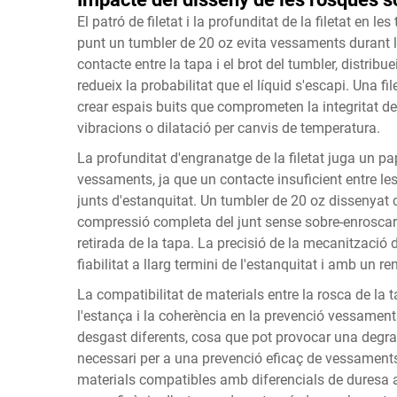
El patró de filetat i la profunditat de la filetat en
punt un tumbler de 20 oz evita vessaments durant l'
contacte entre la tapa i el brot del tumbler, distrib
redueix la probabilitat que el líquid s'escapi. Una f
crear espais buits que comprometen la integritat d
vibracions o dilatació per canvis de temperatura.
La profunditat d'engranatge de la filetat juga un pa
vessaments, ja que un contacte insuficient entre les
junts d'estanquitat. Un tumbler de 20 oz dissenyat 
compressió completa del junt sense sobre-enroscar-lo,
retirada de la tapa. La precisió de la mecanització 
fiabilitat a llarg termini de l'estanquitat i amb un
La compatibilitat de materials entre la rosca de la 
l'estança i la coherència en la prevenció vessament
desgast diferents, cosa que pot provocar una degra
necessari per a una prevenció eficaç de vessaments.
materials compatibles amb diferencials de duresa 