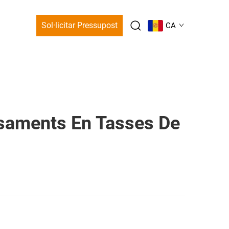
Sol·licitar Pressupost
CA
ssaments En Tasses De