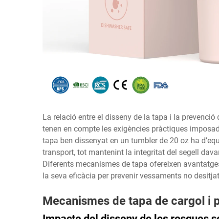
La relació entre el disseny de la tapa i la preven
tenen en compte les exigències pràctiques imposade
tapa ben dissenyat en un tumbler de 20 oz ha d’equil
transport, tot mantenint la integritat del segell dav
Diferents mecanismes de tapa ofereixen avantatges 
la seva eficàcia per prevenir vessaments no desitjat
Mecanismes de tapa de cargol i 
Impacte del disseny de les rosques s