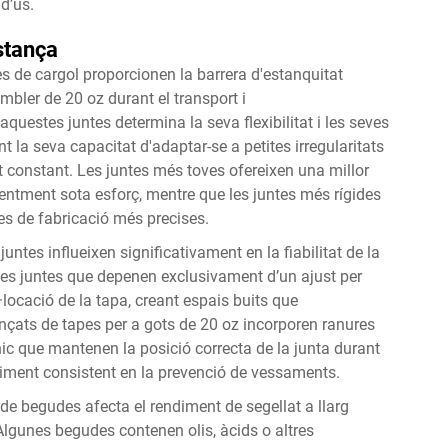
d’ús.
estança
es de cargol proporcionen la barrera d'estanquitat
umbler de 20 oz durant el transport i
uestes juntes determina la seva flexibilitat i les seves
 la seva capacitat d'adaptar-se a petites irregularitats
at constant. Les juntes més toves ofereixen una millor
entment sota esforç, mentre que les juntes més rígides
es de fabricació més precises.
ntes influeixen significativament en la fiabilitat de la
Les juntes que depenen exclusivament d’un ajust per
l·locació de la tapa, creant espais buits que
nçats de tapes per a gots de 20 oz incorporen ranures
ic que mantenen la posició correcta de la junta durant
ndiment consistent en la prevenció de vessaments.
us de begudes afecta el rendiment de segellat a llarg
Algunes begudes contenen olis, àcids o altres