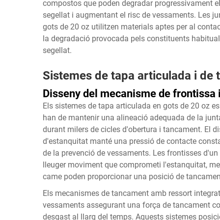
compostos que poden degradar progressivament els m
segellat i augmentant el risc de vessaments. Les j
gots de 20 oz utilitzen materials aptes per al conta
la degradació provocada pels constituents habitual
segellat.
Sistemes de tapa articulada i de
Disseny del mecanisme de frontissa i 
Els sistemes de tapa articulada en gots de 20 oz e
han de mantenir una alineació adequada de la junt
durant milers de cicles d'obertura i tancament. El di
d'estanquitat manté una pressió de contacte consta
de la prevenció de vessaments. Les frontisses d'un 
lleuger moviment que comprometi l'estanquitat, ment
came poden proporcionar una posició de tancamen
Els mecanismes de tancament amb ressort integrats 
vessaments assegurant una força de tancament cons
desgast al llarg del temps. Aquests sistemes posi