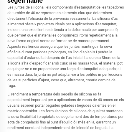
segell fiable
Les juntes de silicona i els components d'estanquitat de les tapadores
de tumbler de 40 oz representen elements clau que determinen
directament l'eficàcia de la prevenció vessaments. La silicona d'ús
alimentari ofereix propietats ideals per a aplicacions d'estanquitat,
incloent una excel·lent resistència a la deformació per compressió,
que permet que el material es comprimeixi i torni repetidament a la
seva forma original sense deformar-se de manera permanent.
Aquesta resiliència assegura que les juntes mantinguin la seva
eficàcia durant períodes prolongats, en lloc d’aplani’s i perdre la
capacitat d’estanquitat després de l’ús inicial. La duresa Shore de la
silicona s’ha d’especificar amb cura: si és massa tova, el material pot
esquinçar-se o no proporcionar una força d’estanquitat adequada; si
és massa dura, la junta no pot adaptar-se a les petites imperfeccions
de les superfícies d’ajust, cosa que, altrament, crearia camins de
fuga.
El rendiment a temperatura dels segells de silicona es fa
especialment important per a aplicacions de vasos de 40 onces on els
usuaris esperen portar begudes gelades i begudes calentes en el
mateix contenidor. Les formulacions de silicona de qualitat mantenen
la seva flexibilitat i propietats de segellament des de temperatures per
sota de congelació fins al punt d'ebullició i més enllà, garantint un
rendiment constant independentment de l'elecció de beguda. La