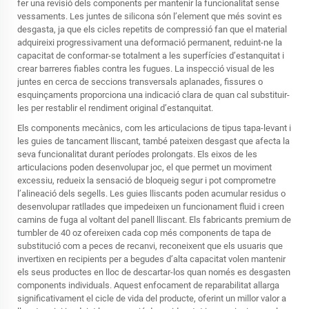
fer una revisió dels components per mantenir la funcionalitat sense
vessaments. Les juntes de silicona són l’element que més sovint es
desgasta, ja que els cicles repetits de compressió fan que el material
adquireixi progressivament una deformació permanent, reduint-ne la
capacitat de conformar-se totalment a les superfícies d’estanquitat i
crear barreres fiables contra les fugues. La inspecció visual de les
juntes en cerca de seccions transversals aplanades, fissures o
esquinçaments proporciona una indicació clara de quan cal substituir-
les per restablir el rendiment original d’estanquitat.
Els components mecànics, com les articulacions de tipus tapa-levant i
les guies de tancament lliscant, també pateixen desgast que afecta la
seva funcionalitat durant períodes prolongats. Els eixos de les
articulacions poden desenvolupar joc, el que permet un moviment
excessiu, redueix la sensació de bloqueig segur i pot comprometre
l’alineació dels segells. Les guies lliscants poden acumular residus o
desenvolupar ratllades que impedeixen un funcionament fluid i creen
camins de fuga al voltant del panell lliscant. Els fabricants premium de
tumbler de 40 oz ofereixen cada cop més components de tapa de
substitució com a peces de recanvi, reconeixent que els usuaris que
invertixen en recipients per a begudes d’alta capacitat volen mantenir
els seus productes en lloc de descartar-los quan només es desgasten
components individuals. Aquest enfocament de reparabilitat allarga
significativament el cicle de vida del producte, oferint un millor valor a