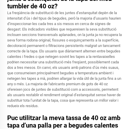
tumbler de 40 oz?
La freqüència de substitució de les juntes d’estanquitat depèn de la
intensitat d’ús i del tipus de begudes, però la majoria d’usuaris haurien
d’inspeccionar-les cada tres a sis mesos en cerca de signes de
desgast. Els indicadors visibles que requereixen la seva substitució
inclouen seccions transversals aplanades, on la junta ja no recupera la
seva forma rodona original, fissures o esquinçaments a la superfície,
decoloració permanent o filtracions persistents malgrat un tancament
correcte de la tapa. Els usuaris que diàriament alternen entre begudes
calentes i fredes o que netegen sovint les tapes a la rentavaixelles
podrien necessitar una substitució més freqüent, possiblement cada
dos a tres mesos. En canvi, els usuaris amb patrons d’ús més suaus,
que consumeixen principalment begudes a temperatura ambient i
netegen les tapes a mà, podrien allargar la vida útil de la junta fins a un
any o més. La majoria de fabricants premium de gots de 40 oz
ofereixen jocs de juntes de substitució com a accessoris, permetent
als usuaris restablir el rendiment original d’estanquitat sense haver de
substituir tota l’unitat de la tapa, cosa que representa un millor valor i
redueix els residus.
Puc utilitzar la meva tassa de 40 oz amb
tapa d’una palla per a begudes calentes