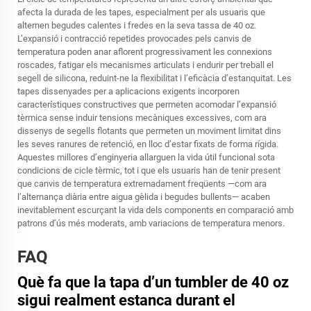
afecta la durada de les tapes, especialment per als usuaris que
alternen begudes calentes i fredes en la seva tassa de 40 oz.
L’expansió i contracció repetides provocades pels canvis de
temperatura poden anar aflorent progressivament les connexions
roscades, fatigar els mecanismes articulats i endurir per treball el
segell de silicona, reduint-ne la flexibilitat i l’eficàcia d’estanquitat. Les
tapes dissenyades per a aplicacions exigents incorporen
característiques constructives que permeten acomodar l’expansió
tèrmica sense induir tensions mecàniques excessives, com ara
dissenys de segells flotants que permeten un moviment limitat dins
les seves ranures de retenció, en lloc d’estar fixats de forma rígida.
Aquestes millores d’enginyeria allarguen la vida útil funcional sota
condicions de cicle tèrmic, tot i que els usuaris han de tenir present
que canvis de temperatura extremadament freqüents —com ara
l’alternança diària entre aigua gèlida i begudes bullents— acaben
inevitablement escurçant la vida dels components en comparació amb
patrons d’ús més moderats, amb variacions de temperatura menors.
FAQ
Què fa que la tapa d’un tumbler de 40 oz
sigui realment estanca durant el