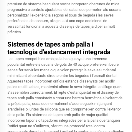
premium de sistema basculant sovint incorporen obertures de mida
progressiva o controls ajustables del cabal que permeten als usuaris
personalitzar l’experiència segons el tipus de beguda i les seves
preferències de consum, afegint així una capa addicional de
versatilitat funcional a aquests dissenys de tapes ja d’per si molt
pràctics.
Sistemes de tapes amb palla i
tecnologia d’estancament integrada
Les tapes compatibles amb palla han guanyat una immensa
popularitat entre els usuaris de gots de 40 oz que prefereixen beure
sense fer servir les mans o que volen protegir la seva salut dental
minimitzant el contacte directe entre les begudes i l’esmalt dental.
Aquestes tapes incorporen orificis estancs dissenyats per acollir
palles reutilitzables, mantenint alhora la seva integritat antifuga quan
s’assemblen correctament. El repte d’estanqueïtat en el disseny de
tapes amb palla consisteix a crear una barrera hermètica al voltant de
la pròpia palla, cosa que normalment s’aconsegueix mitjançant
arandelles o juntes de silicona que es comprimeixen contra l’exterior
de la palla. Els sistemes de tapes amb palla de major qualitat
incorporen tapons o tapadores integrades per a la palla que tanquen
l’orifici quan no s’utilitzen, oferint una protecció total contra
vessaments durant el transport i evitant la contaminació per partícules