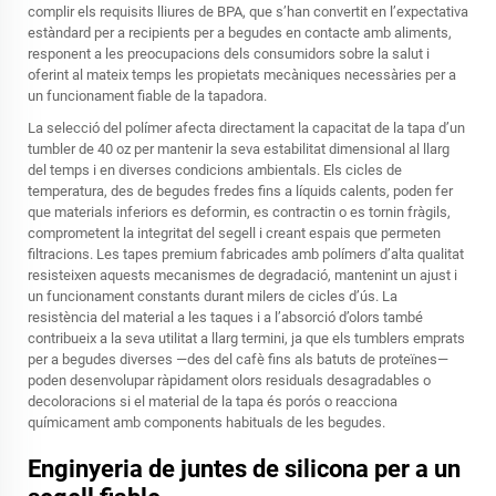
complir els requisits lliures de BPA, que s’han convertit en l’expectativa
estàndard per a recipients per a begudes en contacte amb aliments,
responent a les preocupacions dels consumidors sobre la salut i
oferint al mateix temps les propietats mecàniques necessàries per a
un funcionament fiable de la tapadora.
La selecció del polímer afecta directament la capacitat de la tapa d’un
tumbler de 40 oz per mantenir la seva estabilitat dimensional al llarg
del temps i en diverses condicions ambientals. Els cicles de
temperatura, des de begudes fredes fins a líquids calents, poden fer
que materials inferiors es deformin, es contractin o es tornin fràgils,
comprometent la integritat del segell i creant espais que permeten
filtracions. Les tapes premium fabricades amb polímers d’alta qualitat
resisteixen aquests mecanismes de degradació, mantenint un ajust i
un funcionament constants durant milers de cicles d’ús. La
resistència del material a les taques i a l’absorció d’olors també
contribueix a la seva utilitat a llarg termini, ja que els tumblers emprats
per a begudes diverses —des del cafè fins als batuts de proteïnes—
poden desenvolupar ràpidament olors residuals desagradables o
decoloracions si el material de la tapa és porós o reacciona
químicament amb components habituals de les begudes.
Enginyeria de juntes de silicona per a un