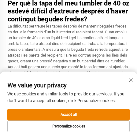
Per què la tapa del meu tumbler de 40 oz
esdevé difícil d’extreure després d’haver
contingut begudes fredes?
La dificultat per treure les tapes després de mantenir begudes fredes
es deu a la formació d’un buit interior al recipient tancat. Quan ompliu
un tumbler de 40 oz amb líquid fred i gel i, a continuació, el tanqueu
amb la tapa, l’aire atrapat dins del recipient es troba a la temperatura i
pressió ambientals. A mesura que la beguda freda refreda aquest aire
atrapat i les parets del recipient, l’aire es contrau segons les lleis dels
gasos, creant una pressió negativa o un buit parcial dins del tumbler.
Aquest buit genera una succió que manté la tapa fermament ajustada
al broquet del recipient, exigint una força considerable per superar-la
quan s’intenta treure-la. L’efecte és més pronunciat en els tumblers de
We value your privacy
major capacitat, ja que un volum d’aire més gran experimenta una
contracció més significativa. Per resoldre aquest problema, busqueu
We use cookies and similar tools to provide our services. If you
tapes amb característiques d’equalització de pressió, com ara petites
don't want to accept all cookies, click Personalize cookies.
vàlvules d’escapament o passos d’aire controlats que permetin igualar
la pressió atmosfèrica amb la pressió interior del recipient sense
permetre que hi hagi fuites de líquid. Alternativament, obrir breument
Accept all
qualsevol tancament de tipus clapeta o lliscant abans d’intentar treure
la tapa permet l’equalització de la pressió, reduint immediatament la
Personalize cookies
força necessària per desenroscar o desbloquejar la tapa.
CORREU
PÀGINA PRINCIPAL
PRODUCTES
TEL