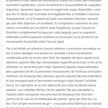
la prevenció més fiable de vessaments durant activitats que impliquen
moviment significatiu, canvis d'orientació o la possibilitat de caigudes i
impactes. Aquestes tapes creen el segell més segur disponible, cosa
que les fa ideals per a tumbler emmagatzemats a motxilles o bosses
d'equipament, on el recipient pot patir sacsejades intenses i pressió
per part dels objectes circumdants. El compromís consisteix en una
menor comoditat per accedir-hi amb freqüència, ja que l'usuari ha
d'esvitar completament la tapa per cada beguda, però la seguretat
millorada justifica aquesta molèstia en escenaris on la prevenció de
vessaments té prioritat sobre l'accés ràpid.
Per a activitats en exteriors menys intenses o escenaris recreatius on
els usuaris desitgen una protecció raonable contra vessaments
combinada amb un accés més fàcil, les tapetes de tipus esport amb
obertura superior (flip-top) dissenyades específicament per a l’ús actiu
ofereixen un excel·lent punt mitjà. Aquestes tapetes especialitzades
per a garrafes de 40 oz presenten mecanismes de frontissa reforçats i
sistemes de bloqueig més robustos que les tapetes flip-top estàndard,
el que assegura que el tancament romangui segur durant l’activitat
física, tot i permetre un accés ràpid amb una sola mà durant breus
pauses. Les cobertes del bec de les tapetes flip-top orientades a
l’esport solen incorporar mecanismes de bloqueig més efectius —
sovint cal fer una acció deliberada de prémer i girar per obrir-les, en
lloc d’un simple moviment de gir—, cosa que evita l’obertura accidental