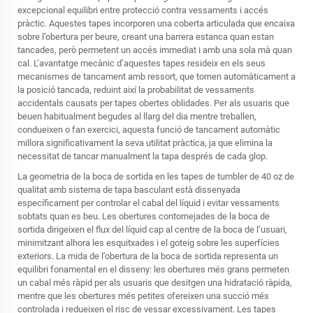
excepcional equilibri entre protecció contra vessaments i accés
pràctic. Aquestes tapes incorporen una coberta articulada que encaixa
sobre l’obertura per beure, creant una barrera estanca quan estan
tancades, però permetent un accés immediat i amb una sola mà quan
cal. L’avantatge mecànic d’aquestes tapes resideix en els seus
mecanismes de tancament amb ressort, que tornen automàticament a
la posició tancada, reduint així la probabilitat de vessaments
accidentals causats per tapes obertes oblidades. Per als usuaris que
beuen habitualment begudes al llarg del dia mentre treballen,
condueixen o fan exercici, aquesta funció de tancament automàtic
millora significativament la seva utilitat pràctica, ja que elimina la
necessitat de tancar manualment la tapa després de cada glop.
La geometria de la boca de sortida en les tapes de tumbler de 40 oz de
qualitat amb sistema de tapa basculant està dissenyada
específicament per controlar el cabal del líquid i evitar vessaments
sobtats quan es beu. Les obertures contornejades de la boca de
sortida dirigeixen el flux del líquid cap al centre de la boca de l’usuari,
minimitzant alhora les esquitxades i el goteig sobre les superfícies
exteriors. La mida de l’obertura de la boca de sortida representa un
equilibri fonamental en el disseny: les obertures més grans permeten
un cabal més ràpid per als usuaris que desitgen una hidratació ràpida,
mentre que les obertures més petites ofereixen una succió més
controlada i redueixen el risc de vessar excessivament. Les tapes