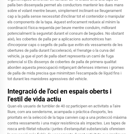
palla ben dissenyada permet als conductors mantenir les dues mans
sobre el volant mentre beuen, simplement inclinant-se lleugerament
cap a la palla sense necessitat d'inclinar tot el contenidor o manipular
els components de la tapa. Aquest enfocament redueix al mínim la
coordinació física requerida per beure mentre conduïm, millorant
potencialment la seguretat durant el consum de begudes. No obstant
això, les cobertes de palla per a aplicacions automotrices han
d'incorporar caps o segells de palla que evitin els vessaments de les
obertures de palla durant l'acceleració, el frenatge o la curva del
vehicle, ja que el port de palla obert representa un camí de fuga
potencial si Els dissenys de cobertes de palla de primera qualitat
aborden aquesta preocupació mitjançant defenses internes i gromes
de palla de mida precisa que minimitzen l'escampada de líquid fins i
tot durant les maniobres agressives del vehicle.
Integració de l'oci en espais oberts i
l'estil de vida actiu
Quan els usuaris de tumbler de 40 oz participen en activitats a l'aire
lliure, com ara senderisme, acampada o pràctica d'esports, les
prioritats en la selecció de la tapa canvien cap a una protecció màxima
contra vessaments i una major resistència als impactes. Les tapes de
rosca amb filetat robusta i juntes d'estanquitat substancials ofereixen