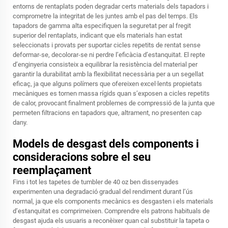
entorns de rentaplats poden degradar certs materials dels tapadors i
comprometre la integritat de les juntes amb el pas del temps. Els
tapadors de gamma alta especifiquen la seguretat per al fregit
superior del rentaplats, indicant que els materials han estat
seleccionats i provats per suportar cicles repetits de rentat sense
deformar-se, decolorar-se ni perdre l’eficàcia d’estanquitat. El repte
d’enginyeria consisteix a equilibrar la resistència del material per
garantir la durabilitat amb la flexibilitat necessària per a un segellat
eficaç, ja que alguns polímers que ofereixen excel·lents propietats
mecàniques es tornen massa rígids quan s’exposen a cicles repetits
de calor, provocant finalment problemes de compressió de la junta que
permeten filtracions en tapadors que, altrament, no presenten cap
dany.
Models de desgast dels components i
consideracions sobre el seu
reemplaçament
Fins i tot les tapetes de tumbler de 40 oz ben dissenyades
experimenten una degradació gradual del rendiment durant l’ús
normal, ja que els components mecànics es desgasten i els materials
d’estanquitat es comprimeixen. Comprendre els patrons habituals de
desgast ajuda els usuaris a reconèixer quan cal substituir la tapeta o