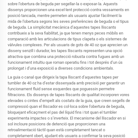
sobre l’obertura de beguda per segellar-la o exposar-la. Aquests
dissenys proporcionen una excel·lent protecció contra vessaments en
posició tancada, mentre permeten als usuaris ajustar fàcilment la
mida de l’obertura segons les seves preferències de beguda o el tipus
de beguda. La simplicitat mecànica d’aquestes tapes lliscants
contribueix a la seva fiabilitat, ja que tenen menys peces mòbils en
comparació amb les articulacions de tipus clapeta o els sistemes de
vàlvules complexes. Per als usuaris de gots de 40 oz que aprecien un
disseny senzill i durador, les tapes lliscants representen una opció
atractiva que combina una protecció robusta contra fugues amb un
funcionament intuïtiu que roman operatiu fins i tot després d’un ús
prolongat i d’una exposició a diverses condicions ambientals.
La guia o canal que dirigeix la tapa lliscant d’aquestes tapes per
tumbler de 40 oz ha d’estar dissenyada amb precisió per garantir un
funcionament fluid sense esquerdes que poguessin permetre
filtracions. Els dissenys de tapes lliscants de qualitat incorporen vores
elevades o cintes d’empelt als costats de la guia, que creen segells de
compressió quan el lliscador es col·loca sobre l’obertura de beguda,
bloquejant eficaçment el pas del líquid fins i tot quan el tumbler
experimenta impactes o s’inverteix. El mecanisme del lliscador en si
sol incloure posicions de detenció que proporcionen una
retroalimentació tàctil quan està completament tancat o
completament obert, ajudant els usuaris a confirmar la seva posició