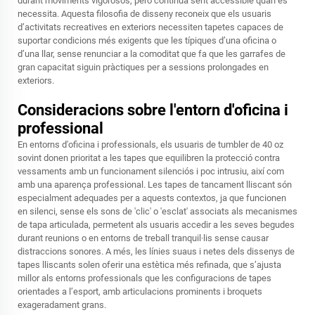
durant moviments vigorosos, però continua sent accessible quan es
necessita. Aquesta filosofia de disseny reconeix que els usuaris
d’activitats recreatives en exteriors necessiten tapetes capaces de
suportar condicions més exigents que les típiques d’una oficina o
d’una llar, sense renunciar a la comoditat que fa que les garrafes de
gran capacitat siguin pràctiques per a sessions prolongades en
exteriors.
Consideracions sobre l'entorn d'oficina i
professional
En entorns d'oficina i professionals, els usuaris de tumbler de 40 oz
sovint donen prioritat a les tapes que equilibren la protecció contra
vessaments amb un funcionament silenciós i poc intrusiu, així com
amb una aparença professional. Les tapes de tancament lliscant són
especialment adequades per a aquests contextos, ja que funcionen
en silenci, sense els sons de 'clic' o 'esclat' associats als mecanismes
de tapa articulada, permetent als usuaris accedir a les seves begudes
durant reunions o en entorns de treball tranquil·lis sense causar
distraccions sonores. A més, les línies suaus i netes dels dissenys de
tapes lliscants solen oferir una estètica més refinada, que s’ajusta
millor als entorns professionals que les configuracions de tapes
orientades a l’esport, amb articulacions prominents i broquets
exageradament grans.