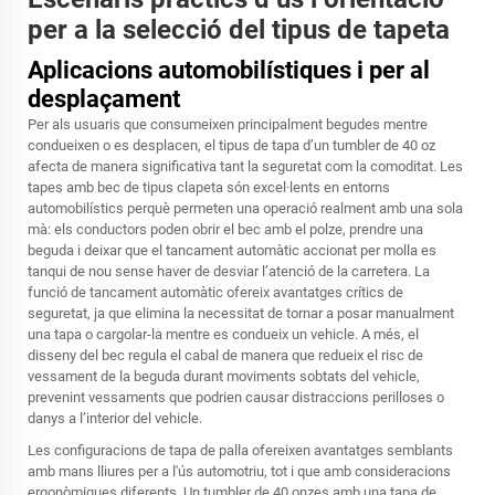
per a la selecció del tipus de tapeta
Aplicacions automobilístiques i per al
desplaçament
Per als usuaris que consumeixen principalment begudes mentre
condueixen o es desplacen, el tipus de tapa d’un tumbler de 40 oz
afecta de manera significativa tant la seguretat com la comoditat. Les
tapes amb bec de tipus clapeta són excel·lents en entorns
automobilístics perquè permeten una operació realment amb una sola
mà: els conductors poden obrir el bec amb el polze, prendre una
beguda i deixar que el tancament automàtic accionat per molla es
tanqui de nou sense haver de desviar l’atenció de la carretera. La
funció de tancament automàtic ofereix avantatges crítics de
seguretat, ja que elimina la necessitat de tornar a posar manualment
una tapa o cargolar-la mentre es condueix un vehicle. A més, el
disseny del bec regula el cabal de manera que redueix el risc de
vessament de la beguda durant moviments sobtats del vehicle,
prevenint vessaments que podrien causar distraccions perilloses o
danys a l’interior del vehicle.
Les configuracions de tapa de palla ofereixen avantatges semblants
amb mans lliures per a l'ús automotriu, tot i que amb consideracions
ergonòmiques diferents. Un tumbler de 40 onzes amb una tapa de