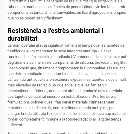
llarg termini i reduint la generació de residus, tot i que exigeix que els
fabricants mantinguin existències de peces i dissenyin les tapes amb
components estàndard i intercanviables, en lloc d’agrupacions pròpies
que no es poden servir fàcilment.
Resistència a l'estrès ambiental i
durabilitat
L'entorn operatiu afecta significativament el temps que les tapetes de
tumbler de 40 oz mantenen la seva integritat antifuga i la seva
funcionalitat. L'exposició a la radiació UV procedent de la llum solar pot
degradar els polímers i els components de silicona, provocant fragilitat
i decoloració que, finalment, comprometen la funcionalitat. Els usuaris
que deixen habitualment les tumbler dins dels vehicles o que les
utilitzen durant activitats en exteriors exposen les tapetes a dosis molt
més elevades de radiació UV que aquells que les fan servir
principalment a l'interior, accelerant així la degradació dels materials.
Les tapetes de qualitat incorporen estabilitzadors UV a les seves
formulacions polimèriques i fan servir materials intrínsecament
resistents a la radiació UV, com la silicona curada amb platí, per
allargar la vida útil sota l'exposició a la llum solar, tot i que cap material
roman completament immune a la fotodegradació al llarg del temps
suficient.
El cicle de temperatures representa un altre esforç ambiental que