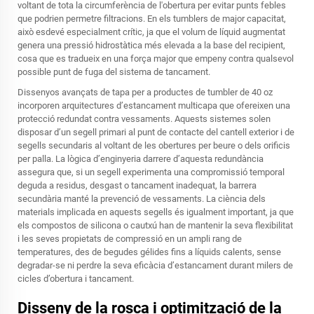
voltant de tota la circumferència de l'obertura per evitar punts febles
que podrien permetre filtracions. En els tumblers de major capacitat,
això esdevé especialment crític, ja que el volum de líquid augmentat
genera una pressió hidrostàtica més elevada a la base del recipient,
cosa que es tradueix en una força major que empeny contra qualsevol
possible punt de fuga del sistema de tancament.
Dissenyos avançats de tapa per a productes de tumbler de 40 oz
incorporen arquitectures d’estancament multicapa que ofereixen una
protecció redundat contra vessaments. Aquests sistemes solen
disposar d’un segell primari al punt de contacte del cantell exterior i de
segells secundaris al voltant de les obertures per beure o dels orificis
per palla. La lògica d’enginyeria darrere d’aquesta redundància
assegura que, si un segell experimenta una compromissió temporal
deguda a residus, desgast o tancament inadequat, la barrera
secundària manté la prevenció de vessaments. La ciència dels
materials implicada en aquests segells és igualment important, ja que
els compostos de silicona o cautxú han de mantenir la seva flexibilitat
i les seves propietats de compressió en un ampli rang de
temperatures, des de begudes gélides fins a líquids calents, sense
degradar-se ni perdre la seva eficàcia d’estancament durant milers de
cicles d’obertura i tancament.
Disseny de la rosca i optimització de la