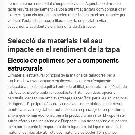
correcta sense necessitat d’inspecció visual. Aquesta confirmació
tàctil resulta especialment valuosa durant activitats com conduir o fer
exercici, quan els usuaris no poden mirar fàcilment el seu tumbler per
verificar l’estat de la tapa, millorant així la seguretat i evitant
vessaments accidentals en moments de distracció.
Selecció de materials i el seu
impacte en el rendiment de la tapa
Elecció de polímers per a components
estructurals
El material estructural principal de la majoria de tapadores per a
tumbler de 40 oz consisteix en diversos polímers d'enginyeria
seleccionats pel seu equilibri entre durabilitat, seguretat i eficiència de
fabricació. El polipropilè i el copolièster Tritan són dues opcions
habituals, cadascuna amb avantatges específics per a les aplicacions
de tapador. El polipropilè ofereix una excel·lent resistència química i
manté la seva integritat estructural en un ampli rang de temperatures,
alhora que roman econòmic per a la producció massiva. El copolièster
Tritan ofereix una resistència a l’impacte i una transparència superiors
per a components transparents de la tapadora, tot i que el seu cost
material és més elevat. Tots dos materials es poden formular per