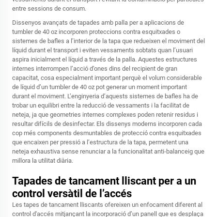
entre sessions de consum.
Dissenyos avançats de tapades amb palla per a aplicacions de
tumbler de 40 oz incorporen proteccions contra esquitxades o
sistemes de bafles a l’interior de la tapa que redueixen el moviment del
líquid durant el transport i eviten vessaments sobtats quan l’usuari
aspira inicialment el líquid a través de la palla. Aquestes estructures
internes interrompen l’acció d’ones dins del recipient de gran
capacitat, cosa especialment important perquè el volum considerable
de líquid d’un tumbler de 40 oz pot generar un moment important
durant el moviment. L’enginyeria d’aquests sistemes de bafles ha de
trobar un equilibri entre la reducció de vessaments i la facilitat de
neteja, ja que geometries internes complexes poden retenir residus i
resultar difícils de desinfectar. Els dissenys moderns incorporen cada
cop més components desmuntables de protecció contra esquitxades
que encaixen per pressió a l’estructura de la tapa, permetent una
neteja exhaustiva sense renunciar a la funcionalitat anti-balanceig que
millora la utilitat diària.
Tapades de tancament lliscant per a un
control versàtil de l’accés
Les tapes de tancament lliscants ofereixen un enfocament diferent al
control d'accés mitjançant la incorporació d’un panell que es desplaça