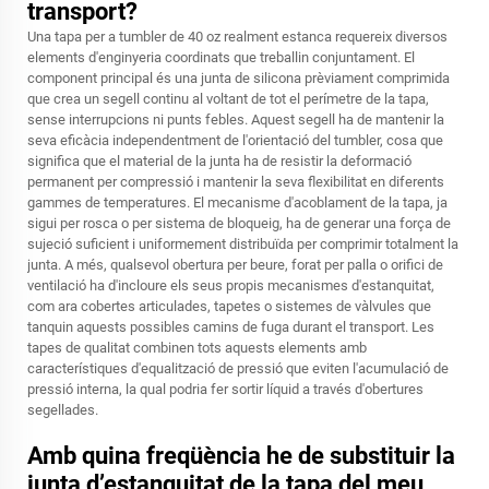
transport?
Una tapa per a tumbler de 40 oz realment estanca requereix diversos
elements d'enginyeria coordinats que treballin conjuntament. El
component principal és una junta de silicona prèviament comprimida
que crea un segell continu al voltant de tot el perímetre de la tapa,
sense interrupcions ni punts febles. Aquest segell ha de mantenir la
seva eficàcia independentment de l'orientació del tumbler, cosa que
significa que el material de la junta ha de resistir la deformació
permanent per compressió i mantenir la seva flexibilitat en diferents
gammes de temperatures. El mecanisme d'acoblament de la tapa, ja
sigui per rosca o per sistema de bloqueig, ha de generar una força de
sujeció suficient i uniformement distribuïda per comprimir totalment la
junta. A més, qualsevol obertura per beure, forat per palla o orifici de
ventilació ha d'incloure els seus propis mecanismes d'estanquitat,
com ara cobertes articulades, tapetes o sistemes de vàlvules que
tanquin aquests possibles camins de fuga durant el transport. Les
tapes de qualitat combinen tots aquests elements amb
característiques d'equalització de pressió que eviten l'acumulació de
pressió interna, la qual podria fer sortir líquid a través d'obertures
segellades.
Amb quina freqüència he de substituir la
junta d’estanquitat de la tapa del meu