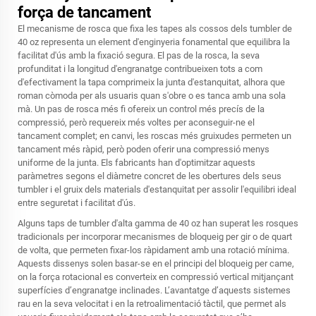
força de tancament
El mecanisme de rosca que fixa les tapes als cossos dels tumbler de
40 oz representa un element d'enginyeria fonamental que equilibra la
facilitat d'ús amb la fixació segura. El pas de la rosca, la seva
profunditat i la longitud d'engranatge contribueixen tots a com
d'efectivament la tapa comprimeix la junta d'estanquitat, alhora que
roman còmoda per als usuaris quan s'obre o es tanca amb una sola
mà. Un pas de rosca més fi ofereix un control més precís de la
compressió, però requereix més voltes per aconseguir-ne el
tancament complet; en canvi, les roscas més gruixudes permeten un
tancament més ràpid, però poden oferir una compressió menys
uniforme de la junta. Els fabricants han d'optimitzar aquests
paràmetres segons el diàmetre concret de les obertures dels seus
tumbler i el gruix dels materials d'estanquitat per assolir l'equilibri ideal
entre seguretat i facilitat d'ús.
Alguns taps de tumbler d'alta gamma de 40 oz han superat les rosques
tradicionals per incorporar mecanismes de bloqueig per gir o de quart
de volta, que permeten fixar-los ràpidament amb una rotació mínima.
Aquests dissenys solen basar-se en el principi del bloqueig per came,
on la força rotacional es converteix en compressió vertical mitjançant
superfícies d’engranatge inclinades. L’avantatge d’aquests sistemes
rau en la seva velocitat i en la retroalimentació tàctil, que permet als