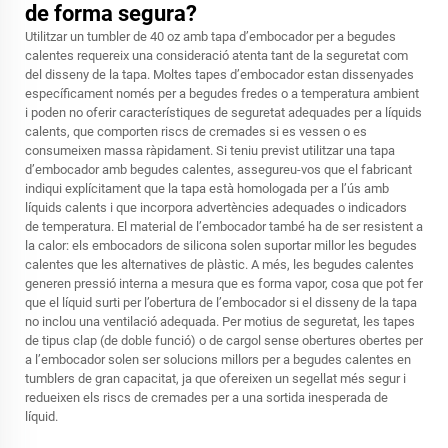
de forma segura?
Utilitzar un tumbler de 40 oz amb tapa d’embocador per a begudes
calentes requereix una consideració atenta tant de la seguretat com
del disseny de la tapa. Moltes tapes d’embocador estan dissenyades
específicament només per a begudes fredes o a temperatura ambient
i poden no oferir característiques de seguretat adequades per a líquids
calents, que comporten riscs de cremades si es vessen o es
consumeixen massa ràpidament. Si teniu previst utilitzar una tapa
d’embocador amb begudes calentes, assegureu-vos que el fabricant
indiqui explícitament que la tapa està homologada per a l’ús amb
líquids calents i que incorpora advertències adequades o indicadors
de temperatura. El material de l’embocador també ha de ser resistent a
la calor: els embocadors de silicona solen suportar millor les begudes
calentes que les alternatives de plàstic. A més, les begudes calentes
generen pressió interna a mesura que es forma vapor, cosa que pot fer
que el líquid surti per l’obertura de l’embocador si el disseny de la tapa
no inclou una ventilació adequada. Per motius de seguretat, les tapes
de tipus clap (de doble funció) o de cargol sense obertures obertes per
a l’embocador solen ser solucions millors per a begudes calentes en
tumblers de gran capacitat, ja que ofereixen un segellat més segur i
redueixen els riscs de cremades per a una sortida inesperada de
líquid.