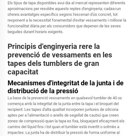
Els tipus de tapa disponibles avui dia al mercat representen diferents
aproximacions per resoldre aquests reptes d'enginyeria; cadascun
ofereix avantatges específics segons l'escenari d'ús concret, tot
responent a la necessitat fonamental d'evitar vessaments i millorar la
funcionalitat diària per als consumidors que depenen de les seves
begudes durant horaris exigents.
Principis d'enginyeria rere la
prevenció de vessaments en les
tapes dels tumblers de gran
capacitat
Mecanismes d'integritat de la junta i de
distribució de la pressió
La base de la prevenció vessaments en qualsevol tumbler de 40 oz
comença amb la integritat de la junta entre la tapa i el broquet del
recipient. Les tapes d'alta qualitat incorporen juntures de silicona
aptes per a l'alimentació o anells de segellat de cautxú que creen
zones de compressió quan la tapa es fixa, bloquejant eficaçment els
camins del líquid fins i tot quan el tumbler està invertit o sotmès a
impactes. La junta ha de distribuir la pressió de forma uniforme al