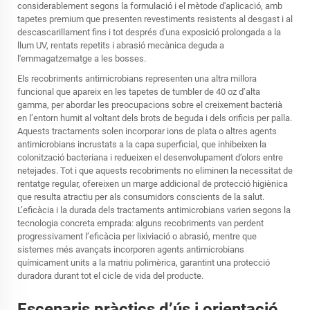
considerablement segons la formulació i el mètode d'aplicació, amb
tapetes premium que presenten revestiments resistents al desgast i al
descascarillament fins i tot després d'una exposició prolongada a la
llum UV, rentats repetits i abrasió mecànica deguda a
l'emmagatzematge a les bosses.
Els recobriments antimicrobians representen una altra millora
funcional que apareix en les tapetes de tumbler de 40 oz d’alta
gamma, per abordar les preocupacions sobre el creixement bacterià
en l’entorn humit al voltant dels brots de beguda i dels orificis per palla.
Aquests tractaments solen incorporar ions de plata o altres agents
antimicrobians incrustats a la capa superficial, que inhibeixen la
colonització bacteriana i redueixen el desenvolupament d’olors entre
netejades. Tot i que aquests recobriments no eliminen la necessitat de
rentatge regular, ofereixen un marge addicional de protecció higiènica
que resulta atractiu per als consumidors conscients de la salut.
L’eficàcia i la durada dels tractaments antimicrobians varien segons la
tecnologia concreta emprada: alguns recobriments van perdent
progressivament l’eficàcia per lixiviació o abrasió, mentre que
sistemes més avançats incorporen agents antimicrobians
químicament units a la matriu polimèrica, garantint una protecció
duradora durant tot el cicle de vida del producte.
Escenaris pràctics d’ús i orientació