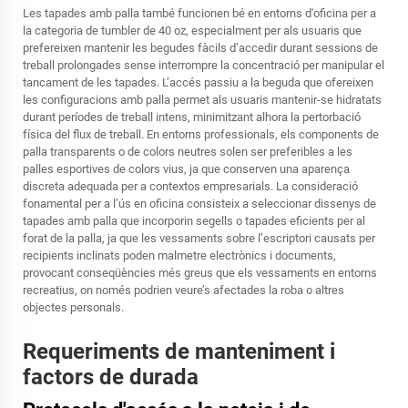
Les tapades amb palla també funcionen bé en entorns d'oficina per a
la categoria de tumbler de 40 oz, especialment per als usuaris que
prefereixen mantenir les begudes fàcils d’accedir durant sessions de
treball prolongades sense interrompre la concentració per manipular el
tancament de les tapades. L’accés passiu a la beguda que ofereixen
les configuracions amb palla permet als usuaris mantenir-se hidratats
durant períodes de treball intens, minimitzant alhora la pertorbació
física del flux de treball. En entorns professionals, els components de
palla transparents o de colors neutres solen ser preferibles a les
palles esportives de colors vius, ja que conserven una aparença
discreta adequada per a contextos empresarials. La consideració
fonamental per a l’ús en oficina consisteix a seleccionar dissenys de
tapades amb palla que incorporin segells o tapades eficients per al
forat de la palla, ja que les vessaments sobre l’escriptori causats per
recipients inclinats poden malmetre electrònics i documents,
provocant conseqüències més greus que els vessaments en entorns
recreatius, on només podrien veure’s afectades la roba o altres
objectes personals.
Requeriments de manteniment i
factors de durada