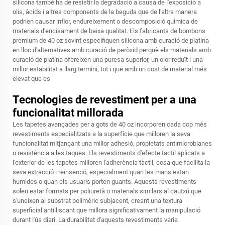
silicona també ha de resistir la degradació a causa de l'exposició a
olis, àcids i altres components de la beguda que de l'altra manera
podrien causar inflor, endureixement o descomposició química de
materials d'encisament de baixa qualitat. Els fabricants de bombons
premium de 40 oz sovint especifiquen silicona amb curació de platina
en lloc d'alternatives amb curació de peròxid perquè els materials amb
curació de platina ofereixen una puresa superior, un olor reduït i una
millor estabilitat a llarg termini, tot i que amb un cost de material més
elevat que es
Tecnologies de revestiment per a una
funcionalitat millorada
Les tapetes avançades per a gots de 40 oz incorporen cada cop més
revestiments especialitzats a la superfície que milloren la seva
funcionalitat mitjançant una millor adhesió, propietats antimicrobianes
o resistència a les taques. Els revestiments d'efecte tactil aplicats a
l'exterior de les tapetes milloren l'adherència tàctil, cosa que facilita la
seva extracció i reinserció, especialment quan les mans estan
humides o quan els usuaris porten guants. Aquests revestiments
solen estar formats per poliuretà o materials similars al cautxú que
s'uneixen al substrat polimèric subjacent, creant una textura
superficial antilliscant que millora significativament la manipulació
durant l'ús diari. La durabilitat d'aquests revestiments varia