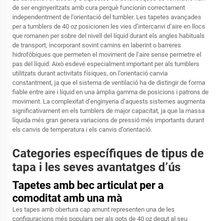
de ser enginyeritzats amb cura perquè funcionin correctament
independentment de l’orientació del tumbler. Les tapetes avançades
per a tumblers de 40 oz posicionen les vies d’intercanvi d’aire en llocs
que romanen per sobre del nivell del líquid durant els angles habituals
de transport, incorporant sovint camins en laberint o barreres
hidrofòbiques que permeten el moviment de l’aire sense permetre el
pas del líquid. Això esdevé especialment important per als tumblers
utilitzats durant activitats físiques, on l’orientació canvia
constantment, ja que el sistema de ventilació ha de distingir de forma
fiable entre aire i líquid en una àmplia gamma de posicions i patrons de
moviment. La complexitat d’enginyeria d’aquests sistemes augmenta
significativament en els tumblers de major capacitat, ja que la massa
líquida més gran genera variacions de pressió més importants durant
els canvis de temperatura i els canvis d’orientació.
Categories específiques de tipus de
tapa i les seves avantatges d’ús
Tapetes amb bec articulat per a
comoditat amb una mà
Les tapes amb obertura cap amunt representen una de les
configuracions més populars per als gots de 40 oz degut al seu