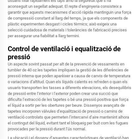
usuaris fixar ràpidament els taps amb la seguretat que s’ha
aconseguit un segellat adequat. El repte d’enginyeria consisteix a
garantir que aquests mecanismes d’acció ràpida mantinguin una força
de compressió constant al llarg del temps, ja que els components de
plàstic experimenten desgast i cicles tèrmics; això exigeix una
selecció cuidadosa de materials i toleràncies de fabricació precises
per assegurar una fiabilitat a llarg termini.
Control de ventilació i equalització de
pressió
Un aspecte sovint passat per alt de la prevenció de vessaments en
tumbler de 40 oz
les tapetes impliquen la gestió de les diferències de
pressió interna que poden aparèixer a causa de canvis de temperatura
o variacions d’altitud. Quan els líquids calents es refreden o quan els
usuaris transporten les tasses a diferents elevacions, els desequilibris
de pressió entre l’interior i l’exterior poden crear una succió que
dificulta l’extracció de les tapetes o bé una pressió positiva que força
el líquid a sortir per les obertures per beure. Dissenyos avançats de
tapetes incorporen vàlvules d’equalització de pressió o camins de
ventilació controlats que permeten l’intercanvi d’aire mantenint alhora
el contingut del líquid, evitant tant el bloqueig per buit com les fugues
provocades per la pressió durant l’ús normal.
La ubicació i el disseny d’aquestes característiques de ventilació han