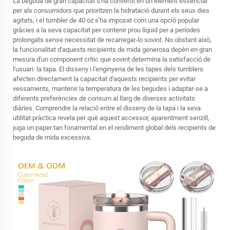
La beguda de gran capacitat s'ha convertit en un element essencial
per als consumidors que prioritzen la hidratació durant els seus dies
agitats, i el tumbler de 40 oz s'ha imposat com una opció popular
gràcies a la seva capacitat per contenir prou líquid per a períodes
prolongats sense necessitat de recarregar-lo sovint. No obstant això,
la funcionalitat d'aquests recipients de mida generosa depèn en gran
mesura d'un component crític que sovint determina la satisfacció de
l'usuari: la tapa. El disseny i l'enginyeria de les tapes dels tumblers
afecten directament la capacitat d'aquests recipients per evitar
vessaments, mantenir la temperatura de les begudes i adaptar-se a
diferents preferències de consum al llarg de diverses activitats
diàries. Comprendre la relació entre el disseny de la tapa i la seva
utilitat pràctica revela per què aquest accessor, aparentment senzill,
juga un paper tan fonamental en el rendiment global dels recipients de
beguda de mida excessiva.