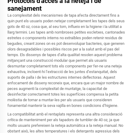
Protocols d'accés a la neteja i de
sanejament
La complexitat dels mecanismes de tapa afecta directament fins a
quin punt els usuaris poden netejar completament les tapes dels seus
gots de 40 oz, cosa que, al seu torn, influeix en la higiene i la utilitat a
llarg termini. Les tapes amb nombroses petites escletxes, cantonades
estretes o components interns no extraïbles poden retenir residus de
begudes, creant zones on es pot desenvolupar bacteries, que generen
olors desagradables i possibles riscos per a la salut amb el pas del
temps. Els dissenys de tapes d’alta qualitat resolen aquest problema
mitjançant una construcció modular que permet als usuaris
desmuntar completament tots els components per fer-ne una neteja
exhaustiva, incloent-hi l’extracció de les juntes d’estanquitat, dels
suports de palla i de les estructures internes deflectoras. Aquest
enfocament de disseny reconeix que, encara que un major nombre de
peces augmenti la complexitat de muntatge, la capacitat de
desinfectar correctament totes les superfícies compensa la petita
molèstia de tornar a muntar-les per als usuaris que consideren
fonamental mantenir la seva vajilla en bones condicions d’higiene.
La compatibilitat amb el rentaplats representa una altra consideració
crítica de manteniment per als tapadors de tumbler de 40 oz, ja que
molts usuaris prefereixen la neteja automàtica a la neteja manual. No
obstant això, les altes temperatures i els detergents agressius dels