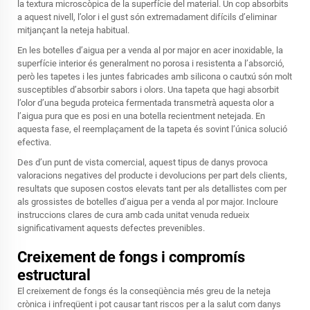
la textura microscòpica de la superfície del material. Un cop absorbits
a aquest nivell, l’olor i el gust són extremadament difícils d’eliminar
mitjançant la neteja habitual.
En les botelles d’aigua per a venda al por major en acer inoxidable, la
superfície interior és generalment no porosa i resistenta a l’absorció,
però les tapetes i les juntes fabricades amb silicona o cautxú són molt
susceptibles d’absorbir sabors i olors. Una tapeta que hagi absorbit
l’olor d’una beguda proteica fermentada transmetrà aquesta olor a
l’aigua pura que es posi en una botella recientment netejada. En
aquesta fase, el reemplaçament de la tapeta és sovint l’única solució
efectiva.
Des d’un punt de vista comercial, aquest tipus de danys provoca
valoracions negatives del producte i devolucions per part dels clients,
resultats que suposen costos elevats tant per als detallistes com per
als grossistes de botelles d’aigua per a venda al por major. Incloure
instruccions clares de cura amb cada unitat venuda redueix
significativament aquests defectes prevenibles.
Creixement de fongs i compromís
estructural
El creixement de fongs és la conseqüència més greu de la neteja
crònica i infreqüent i pot causar tant riscos per a la salut com danys