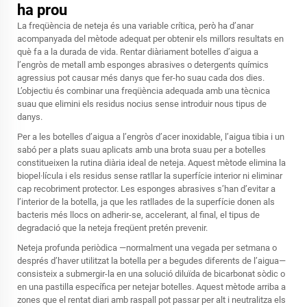
ha prou
La freqüència de neteja és una variable crítica, però ha d’anar
acompanyada del mètode adequat per obtenir els millors resultats en
què fa a la durada de vida. Rentar diàriament botelles d’aigua a
l’engròs de metall amb esponges abrasives o detergents químics
agressius pot causar més danys que fer-ho suau cada dos dies.
L’objectiu és combinar una freqüència adequada amb una tècnica
suau que elimini els residus nocius sense introduir nous tipus de
danys.
Per a les botelles d’aigua a l’engròs d’acer inoxidable, l’aigua tibia i un
sabó per a plats suau aplicats amb una brota suau per a botelles
constitueixen la rutina diària ideal de neteja. Aquest mètode elimina la
biopel·lícula i els residus sense ratllar la superfície interior ni eliminar
cap recobriment protector. Les esponges abrasives s’han d’evitar a
l’interior de la botella, ja que les ratllades de la superfície donen als
bacteris més llocs on adherir-se, accelerant, al final, el tipus de
degradació que la neteja freqüent pretén prevenir.
Neteja profunda periòdica —normalment una vegada per setmana o
després d’haver utilitzat la botella per a begudes diferents de l’aigua—
consisteix a submergir-la en una solució diluïda de bicarbonat sòdic o
en una pastilla específica per netejar botelles. Aquest mètode arriba a
zones que el rentat diari amb raspall pot passar per alt i neutralitza els