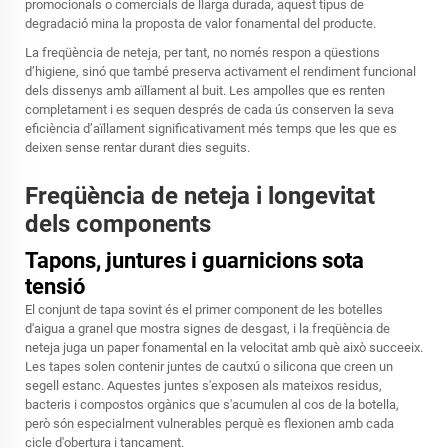
promocionals o comercials de llarga durada, aquest tipus de
degradació mina la proposta de valor fonamental del producte.
La freqüència de neteja, per tant, no només respon a qüestions
d’higiene, sinó que també preserva activament el rendiment funcional
dels dissenys amb aïllament al buit. Les ampolles que es renten
completament i es sequen després de cada ús conserven la seva
eficiència d’aïllament significativament més temps que les que es
deixen sense rentar durant dies seguits.
Freqüència de neteja i longevitat
dels components
Tapons, juntures i guarnicions sota
tensió
El conjunt de tapa sovint és el primer component de les botelles
d'aigua a granel que mostra signes de desgast, i la freqüència de
neteja juga un paper fonamental en la velocitat amb què això succeeix.
Les tapes solen contenir juntes de cautxú o silicona que creen un
segell estanc. Aquestes juntes s'exposen als mateixos residus,
bacteris i compostos orgànics que s'acumulen al cos de la botella,
però són especialment vulnerables perquè es flexionen amb cada
cicle d'obertura i tancament.