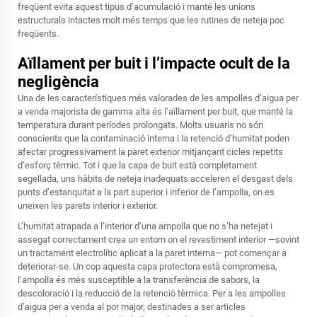
freqüent evita aquest tipus d’acumulació i manté les unions
estructurals intactes molt més temps que les rutines de neteja poc
freqüents.
Aïllament per buit i l’impacte ocult de la
negligència
Una de les característiques més valorades de les ampolles d’aigua per
a venda majorista de gamma alta és l’aïllament per buit, que manté la
temperatura durant períodes prolongats. Molts usuaris no són
conscients que la contaminació interna i la retenció d’humitat poden
afectar progressivament la paret exterior mitjançant cicles repetits
d’esforç tèrmic. Tot i que la capa de buit està completament
segellada, uns hàbits de neteja inadequats acceleren el desgast dels
punts d’estanquitat a la part superior i inferior de l’ampolla, on es
uneixen les parets interior i exterior.
L’humitat atrapada a l’interior d’una ampolla que no s’ha netejat i
assegat correctament crea un entorn on el revestiment interior —sovint
un tractament electrolític aplicat a la paret interna— pot començar a
deteriorar-se. Un cop aquesta capa protectora està compromesa,
l’ampolla és més susceptible a la transferència de sabors, la
descoloració i la reducció de la retenció tèrmica. Per a les ampolles
d’aigua per a venda al por major, destinades a ser articles