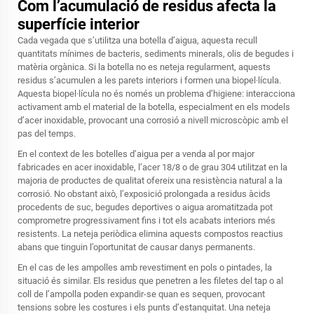
Com l’acumulació de residus afecta la
superfície interior
Cada vegada que s’utilitza una botella d’aigua, aquesta recull
quantitats mínimes de bacteris, sediments minerals, olis de begudes i
matèria orgànica. Si la botella no es neteja regularment, aquests
residus s’acumulen a les parets interiors i formen una biopel·lícula.
Aquesta biopel·lícula no és només un problema d’higiene: interacciona
activament amb el material de la botella, especialment en els models
d’acer inoxidable, provocant una corrosió a nivell microscòpic amb el
pas del temps.
En el context de les botelles d’aigua per a venda al por major
fabricades en acer inoxidable, l’acer 18/8 o de grau 304 utilitzat en la
majoria de productes de qualitat ofereix una resistència natural a la
corrosió. No obstant això, l’exposició prolongada a residus àcids
procedents de suc, begudes deportives o aigua aromatitzada pot
comprometre progressivament fins i tot els acabats interiors més
resistents. La neteja periòdica elimina aquests compostos reactius
abans que tinguin l’oportunitat de causar danys permanents.
En el cas de les ampolles amb revestiment en pols o pintades, la
situació és similar. Els residus que penetren a les filetes del tap o al
coll de l’ampolla poden expandir-se quan es sequen, provocant
tensions sobre les costures i els punts d’estanquitat. Una neteja