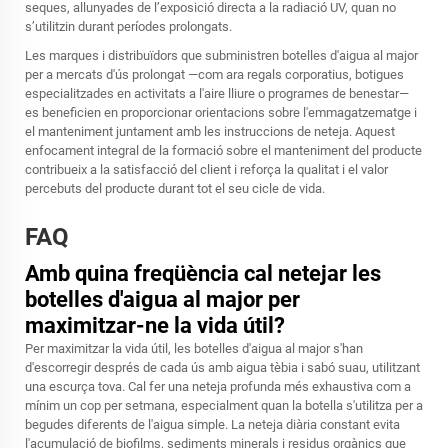
seques, allunyades de l’exposició directa a la radiació UV, quan no
s’utilitzin durant períodes prolongats.
Les marques i distribuïdors que subministren botelles d'aigua al major
per a mercats d'ús prolongat —com ara regals corporatius, botigues
especialitzades en activitats a l'aire lliure o programes de benestar—
es beneficien en proporcionar orientacions sobre l'emmagatzematge i
el manteniment juntament amb les instruccions de neteja. Aquest
enfocament integral de la formació sobre el manteniment del producte
contribueix a la satisfacció del client i reforça la qualitat i el valor
percebuts del producte durant tot el seu cicle de vida.
FAQ
Amb quina freqüència cal netejar les
botelles d'aigua al major per
maximitzar-ne la vida útil?
Per maximitzar la vida útil, les botelles d'aigua al major s'han
d'escorregir després de cada ús amb aigua tèbia i sabó suau, utilitzant
una escurça tova. Cal fer una neteja profunda més exhaustiva com a
mínim un cop per setmana, especialment quan la botella s'utilitza per a
begudes diferents de l'aigua simple. La neteja diària constant evita
l'acumulació de biofilms, sediments minerals i residus orgànics que