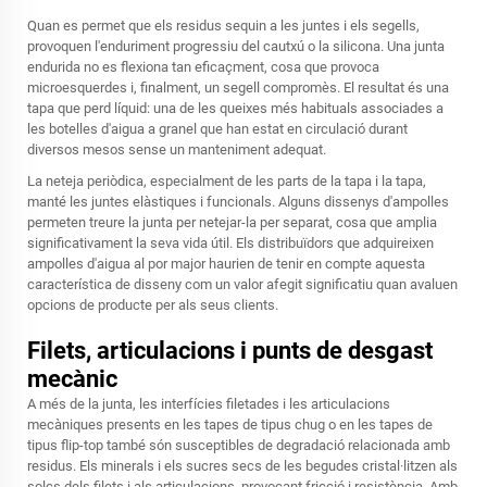
Quan es permet que els residus sequin a les juntes i els segells,
provoquen l'enduriment progressiu del cautxú o la silicona. Una junta
endurida no es flexiona tan eficaçment, cosa que provoca
microesquerdes i, finalment, un segell compromès. El resultat és una
tapa que perd líquid: una de les queixes més habituals associades a
les botelles d'aigua a granel que han estat en circulació durant
diversos mesos sense un manteniment adequat.
La neteja periòdica, especialment de les parts de la tapa i la tapa,
manté les juntes elàstiques i funcionals. Alguns dissenys d'ampolles
permeten treure la junta per netejar-la per separat, cosa que amplia
significativament la seva vida útil. Els distribuïdors que adquireixen
ampolles d'aigua al por major haurien de tenir en compte aquesta
característica de disseny com un valor afegit significatiu quan avaluen
opcions de producte per als seus clients.
Filets, articulacions i punts de desgast
mecànic
A més de la junta, les interfícies filetades i les articulacions
mecàniques presents en les tapes de tipus chug o en les tapes de
tipus flip-top també són susceptibles de degradació relacionada amb
residus. Els minerals i els sucres secs de les begudes cristal·litzen als
solcs dels filets i als articulacions, provocant fricció i resistència. Amb