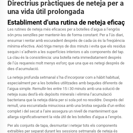
Directrius pràctiques de neteja per a
una vida útil prolongada
Establiment d’una rutina de neteja eficaç
Les rutines de neteja més eficaces per a botelles d’aigua a l’engròs
són prou senzilles per mantenir-les de forma constant. Per a l’ús diari,
ensumar i rentar amb escuradent després de cada ús és la freqüència
mínima efectiva. Això triga menys de dos minuts i evita que els residus
sequin i s’adherin a les superfícies interiors o als components del tap.
La clau és la consistència: una botella neta immediatament després
de l’ús requereix molt menys esforç que una que es netegi després de
dies d’acumulació.
La neteja profunda setmanal s’ha d’incorporar com a hàbit habitual,
especialment per a les botelles utilitzades amb begudes diferents de
l’aigua simple. Remullir-les entre 15 i 30 minuts amb una solució de
neteja suau desfà els depòsits minerals i elimina l’acumulació
bacteriana que la neteja diària per si sola pot no resoldre. Després del
remull, una escurratada minuciosa amb una brotxa seguida d’un enlloc
complet i del secat a l’aire assegura un nivell de manteniment que
allarga significativament la vida útil de les botelles d’aigua a l’engròs.
Per als conjunts de tapa, desmuntar i netejar tots els components
extraïbles per separat durant les sessions setmanals de neteja és