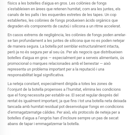
físics a les botelles d'aigua en gros. Les colònies de fongs
s'estableixen en àrees que retenen humitat, com ara les juntes, els
canals de les palls i les esquerdes estretes de les tapes. Un cop
establertes, les colònies de fongs produeixen àcids orgànics que
degraden els components de cautxú i silicona a un ritme accelerat.
En casos extrems de negligència, les colònies de fongs poden arrelar-
se tan profundament a les juntes de silicona que no es poden netejar
de manera segura. La botella pot semblar estructuralment intacta,
però ja no és segura per al seu ús. Per als negocis que distribueixen
botelles d'aigua en gros — especialment per a serveis alimentaris, ús
promocional o marques relacionades amb el benestar — això
representa un problema important per a la reputació i una
responsabilitat legal significativa.
La neteja constant, especialment dirigida a totes les zones de
l’conjunt de la botella propenses a l’humitat, elimina les condicions
que el fong necessita per establir-se. El secat regular després del
rentat és igualment important, ja que fins i tot una botella neta deixada
tancada amb humitat residual pot desenvolupar fongs en condicions
d’emmagatzematge càlides. Per això, els protocols de neteja per a
botelles d’aigua a l’engròs han d’incloure sempre un pas de secat
abans de tapar i emmagatzemar la botella.