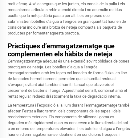
molt eficaç. Això assegura que les juntes, els canals de la palla i els
mecanismes articulats rebin atenció directa i no acumulin residus
ocults que la neteja diària passa per alt. Les empreses que
subministren botelles d’aigua a l’engròs en gran quantitat haurien de
considerar incloure una brotxa de neteja compacta als paquets de
productes per fomentar aquesta pràctica.
Pràctiques d’emmagatzematge que
complementen els hàbits de neteja
L’emmagatzematge adequat és una extensió sovint oblidada de bones
pràctiques de neteja. Les botelles d’aigua a l’engròs
emmagatzemades amb les tapes col·locades de forma fluixa, en lloc
de tancades hermèticament, permeten que la humitat residual
s’evapori, evitant així l’ambient humit i tancat que afavoreix el
creixement de bacteris i fongs. Aquest hàbit senzill, combinat amb el
rentat regular, redueix dràsticament la taxa de degradació interna.
La temperatura i l’exposició a la llum durant l’emmagatzematge també
afecten l’estat a llarg termini dels components de les tapes i dels
recobriments exteriors. Els components de silicona i goma es
degraden més ràpidament quan es conserven a la llum directa del sol
o en entorns de temperatures elevades. Les botelles d’aigua a l’engròs
haurien d’emmagatzemar-se idealment en condicions fresques i