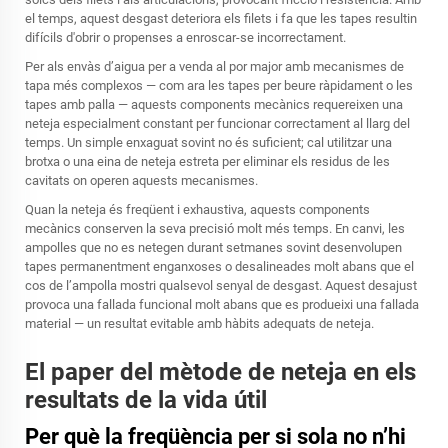
el temps, aquest desgast deteriora els filets i fa que les tapes resultin
difícils d'obrir o propenses a enroscar-se incorrectament.
Per als envàs d’aigua per a venda al por major amb mecanismes de
tapa més complexos — com ara les tapes per beure ràpidament o les
tapes amb palla — aquests components mecànics requereixen una
neteja especialment constant per funcionar correctament al llarg del
temps. Un simple enxaguat sovint no és suficient; cal utilitzar una
brotxa o una eina de neteja estreta per eliminar els residus de les
cavitats on operen aquests mecanismes.
Quan la neteja és freqüent i exhaustiva, aquests components
mecànics conserven la seva precisió molt més temps. En canvi, les
ampolles que no es netegen durant setmanes sovint desenvolupen
tapes permanentment enganxoses o desalineades molt abans que el
cos de l’ampolla mostri qualsevol senyal de desgast. Aquest desajust
provoca una fallada funcional molt abans que es produeixi una fallada
material — un resultat evitable amb hàbits adequats de neteja.
El paper del mètode de neteja en els
resultats de la vida útil
Per què la freqüència per si sola no n’hi