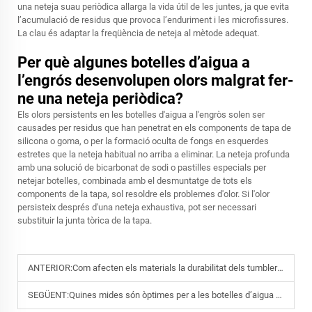
una neteja suau periòdica allarga la vida útil de les juntes, ja que evita
l’acumulació de residus que provoca l’enduriment i les microfissures.
La clau és adaptar la freqüència de neteja al mètode adequat.
Per què algunes botelles d’aigua a
l’engrós desenvolupen olors malgrat fer-
ne una neteja periòdica?
Els olors persistents en les botelles d'aigua a l'engròs solen ser
causades per residus que han penetrat en els components de tapa de
silicona o goma, o per la formació oculta de fongs en esquerdes
estretes que la neteja habitual no arriba a eliminar. La neteja profunda
amb una solució de bicarbonat de sodi o pastilles especials per
netejar botelles, combinada amb el desmuntatge de tots els
components de la tapa, sol resoldre els problemes d'olor. Si l'olor
persisteix després d'una neteja exhaustiva, pot ser necessari
substituir la junta tòrica de la tapa.
ANTERIOR:
Com afecten els materials la durabilitat dels tumbler de 40 oz sota ús freqüent
SEGÜENT:
Quines mides són òptimes per a les botelles d’aigua d’oficina, de gimnàs o per a l’exterior