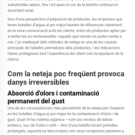
substituïdes abans, fins i tot quan el cos de la botella continua en
excel·lent estat.
Des d’una perspectiva d’adquisició de productes, les empreses que
tenen botelles d’aigua al por major haurien de diferenciar clarament,
en la seva comunicació amb els clients, entre els productes aptes per
a rentar-los en rentavaixelles i aquells que només es poden rentar a
mà. L’ús inadequat dels mètodes de neteja és una de les causes
principals de fallades prematures dels productes, i les indicacions
clares protegeixen tant l’experiència del client com la reputació de la
marca.
Com la neteja poc freqüent provoca
danys irreversibles
Absorció d’olors i contaminació
permanent del gust
Una de les conseqüències més persistents de la neteja poc freqüent
en les botelles d’aigua al por major és la contaminació d’olors i de
gust. Quan hi ha matèria orgànica —com ara residus de batuts
proteics, suc de fruita o cafè— dins d’una botella durant períodes
prolongats, aquesta es descompon i els seus compostos penetren a