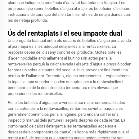
olors que indiquen la presència d’activitat bacteriana o fúngica. Les
empreses que venen botelles d’aigua al major es beneficien d’incloure
instruccions de cura que detallen tant les rutines de neteja diàries com
les de neteja profunda.
Ús del rentaplats i el seu impacte dual
Una pregunta habitual entre els usuaris de botelles d’aigua per a venda
al por major és si és adequat netejar-les a la rentavaixelles. La
resposta depèn del disseny concret del producte. Moltes botelles
d’acer inoxidable amb aïllament al buit no són aptes per a la
rentavaixelles perquè la calor elevada i els jets d’aigua a pressió poden
fer pressió sobre els punts del segell al buit, provocant finalment una
pèrdua de l’aïllament. Tanmateix, alguns components — especialment
la tapa i la tapa superior — poden ser aptes per a la rentavaixelles i
beneficiar-se de la desinfecció a temperatura més elevada que
proporcionen les rentavaixelles.
Per a les botelles d’aigua per a venda al por major comercialitzades
com a aptes per a la rentavaixelles, rentar-les sovint a màquina és
generalment beneficiós per a la higiene, però encara cal fer una
inspecció manual dels juntures i segells després de cada rentat. La
combinació de calor i detergent a les rentavaixelles accelera el
desgast dels components de cautxú i silicona més ràpidament que el
rentat a mà, de manera que aquestes peces poden necessitar ser