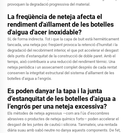
provoquen la degradació progressiva del material.
La freqüència de neteja afecta el
rendiment d'aïllament de les botelles
d'aigua d'acer inoxidable?
Sí, de forma indirecta. Tot i que la capa de buit està hermèticament
tancada, una neteja poc freqüent provoca la retenció d’humitat i la
degradació del recobriment interior, el que pot accelerar el desgast
dels punts d’estanquitat de la construcció de doble paret. Amb el
temps, això contribueix a una reducció del rendiment tèrmic. Una
neteja periòdica i un assecament complet després de cada rentat
conserven la integritat estructural del sistema d’aïllament de les
botelles d’aigua a l’engrós.
Es poden danyar la tapa i la junta
d’estanquitat de les botelles d’aigua a
l’engrós per una neteja excessiva?
Els mètodes de neteja agressius —com ara l’ús d’escombres
abrasives o productes de neteja químics forts— poden accelerar el
desgast de les juntes de cautxú i silicona. Tanmateix, una rentada
diària suau amb sabó neutre no danya aquests components. De fet,