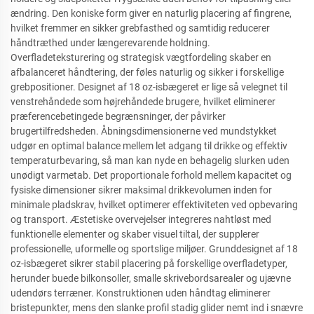
ændring. Den koniske form giver en naturlig placering af fingrene,
hvilket fremmer en sikker grebfasthed og samtidig reducerer
håndtræthed under længerevarende holdning.
Overfladeteksturering og strategisk vægtfordeling skaber en
afbalanceret håndtering, der føles naturlig og sikker i forskellige
grebpositioner. Designet af 18 oz-isbægeret er lige så velegnet til
venstrehåndede som højrehåndede brugere, hvilket eliminerer
præferencebetingede begrænsninger, der påvirker
brugertilfredsheden. Åbningsdimensionerne ved mundstykket
udgør en optimal balance mellem let adgang til drikke og effektiv
temperaturbevaring, så man kan nyde en behagelig slurken uden
unødigt varmetab. Det proportionale forhold mellem kapacitet og
fysiske dimensioner sikrer maksimal drikkevolumen inden for
minimale pladskrav, hvilket optimerer effektiviteten ved opbevaring
og transport. Æstetiske overvejelser integreres nahtløst med
funktionelle elementer og skaber visuel tiltal, der supplerer
professionelle, uformelle og sportslige miljøer. Grunddesignet af 18
oz-isbægeret sikrer stabil placering på forskellige overfladetyper,
herunder buede bilkonsoller, smalle skrivebordsarealer og ujævne
udendørs terræner. Konstruktionen uden håndtag eliminerer
bristepunkter, mens den slanke profil stadig glider nemt ind i snævre