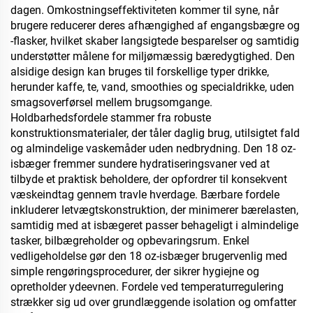
dagen. Omkostningseffektiviteten kommer til syne, når
brugere reducerer deres afhængighed af engangsbægre og
-flasker, hvilket skaber langsigtede besparelser og samtidig
understøtter målene for miljømæssig bæredygtighed. Den
alsidige design kan bruges til forskellige typer drikke,
herunder kaffe, te, vand, smoothies og specialdrikke, uden
smagsoverførsel mellem brugsomgange.
Holdbarhedsfordele stammer fra robuste
konstruktionsmaterialer, der tåler daglig brug, utilsigtet fald
og almindelige vaskemåder uden nedbrydning. Den 18 oz-
isbæger fremmer sundere hydratiseringsvaner ved at
tilbyde et praktisk beholdere, der opfordrer til konsekvent
væskeindtag gennem travle hverdage. Bærbare fordele
inkluderer letvægtskonstruktion, der minimerer bærelasten,
samtidig med at isbægeret passer behageligt i almindelige
tasker, bilbægreholder og opbevaringsrum. Enkel
vedligeholdelse gør den 18 oz-isbæger brugervenlig med
simple rengøringsprocedurer, der sikrer hygiejne og
opretholder ydeevnen. Fordele ved temperaturregulering
strækker sig ud over grundlæggende isolation og omfatter