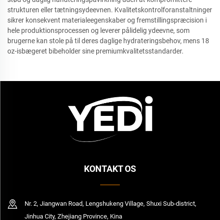
strukturen eller tætningsydeevnen. Kvalitetskontrolforanstaltninger
sikrer konsekvent materialeegenskaber og fremstillingspræcision i
hele produktionsprocessen og leverer pålidelig ydeevne, som
brugerne kan stole på til deres daglige hydrateringsbehov, mens 18
oz-isbægeret bibeholder sine premiumkvalitetsstandarder.
KONTAKT OS
Nr. 2, Jiangwan Road, Lengshukeng Village, Shuxi Sub-district,
Jinhua City, Zhejiang Province, Kina