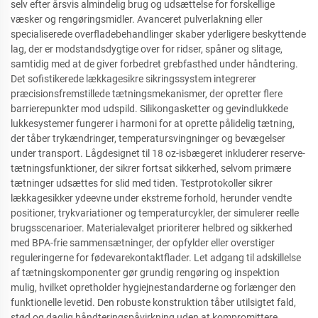
selv efter årsvis almindelig brug og udsættelse for forskellige
væsker og rengøringsmidler. Avanceret pulverlakning eller
specialiserede overfladebehandlinger skaber yderligere beskyttende
lag, der er modstandsdygtige over for ridser, spåner og slitage,
samtidig med at de giver forbedret grebfasthed under håndtering.
Det sofistikerede lækkagesikre sikringssystem integrerer
præcisionsfremstillede tætningsmekanismer, der opretter flere
barrierepunkter mod udspild. Silikongasketter og gevindlukkede
lukkesystemer fungerer i harmoni for at oprette pålidelig tætning,
der tåber trykændringer, temperatursvingninger og bevægelser
under transport. Lågdesignet til 18 oz-isbægeret inkluderer reserve-
tætningsfunktioner, der sikrer fortsat sikkerhed, selvom primære
tætninger udsættes for slid med tiden. Testprotokoller sikrer
lækkagesikker ydeevne under ekstreme forhold, herunder vendte
positioner, trykvariationer og temperaturcykler, der simulerer reelle
brugsscenarioer. Materialevalget prioriterer helbred og sikkerhed
med BPA-frie sammensætninger, der opfylder eller overstiger
reguleringerne for fødevarekontaktflader. Let adgang til adskillelse
af tætningskomponenter gør grundig rengøring og inspektion
mulig, hvilket opretholder hygiejnestandarderne og forlænger den
funktionelle levetid. Den robuste konstruktion tåber utilsigtet fald,
stød og daglig håndteringspåvirkning uden at kompromittere