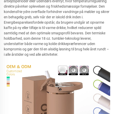
arbejdsperioder eller udendørs eventyr, hvor temperaturregulering
direkte påvirker oplevelsen og friskhedsmæssige fornøjelser. Den
kondensfrie ydre overflade forhindrer vandringe på møbler og sikrer
en behagelig greb, selv når der er iskold drik inden i.
Energibesparelsesfordele opstår, da brugere undgår at opvarme
kaffe på ny eller tilføje is til varme drikke, hvilket reducerer spild
samtidig med at den optimale smagsprofil bevares. Den termiske
holdbarhed, som denne 18 oz. tumbler-teknologi leverer,
understøtter både varme og kolde drikkepræferencer uden
kompromis og gør den til en alsidig løsning til brug hele året rundt –
i alle årstider og ved alle aktiviteter.