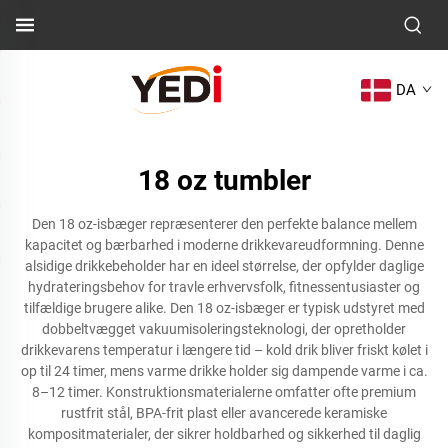
DA
18 oz tumbler
Den 18 oz-isbæger repræsenterer den perfekte balance mellem
kapacitet og bærbarhed i moderne drikkevareudformning. Denne
alsidige drikkebeholder har en ideel størrelse, der opfylder daglige
hydrateringsbehov for travle erhvervsfolk, fitnessentusiaster og
tilfældige brugere alike. Den 18 oz-isbæger er typisk udstyret med
dobbeltvægget vakuumisoleringsteknologi, der opretholder
drikkevarens temperatur i længere tid – kold drik bliver friskt kølet i
op til 24 timer, mens varme drikke holder sig dampende varme i ca.
8–12 timer. Konstruktionsmaterialerne omfatter ofte premium
rustfrit stål, BPA-frit plast eller avancerede keramiske
kompositmaterialer, der sikrer holdbarhed og sikkerhed til daglig