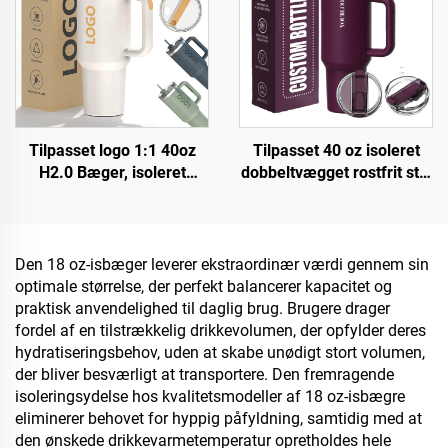
Tilpasset logo 1:1 40oz
Tilpasset 40 oz isoleret
H2.0 Bæger, isoleret
dobbeltvægget rostfrit stål
rostfrit stål,
med patentlåg og håndtag,
vakuumrejsedåse med
bæger til kontor
sugestraw til Valentinsdag
gavepakke
og camping
Den 18 oz-isbæger leverer ekstraordinær værdi gennem sin
optimale størrelse, der perfekt balancerer kapacitet og
praktisk anvendelighed til daglig brug. Brugere drager
fordel af en tilstrækkelig drikkevolumen, der opfylder deres
hydratiseringsbehov, uden at skabe unødigt stort volumen,
der bliver besværligt at transportere. Den fremragende
isoleringsydelse hos kvalitetsmodeller af 18 oz-isbægre
eliminerer behovet for hyppig påfyldning, samtidig med at
den ønskede drikkevarmetemperatur opretholdes hele