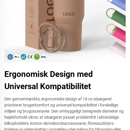
Ergonomisk Design med
Universal Kompatibilitet
Den gennemtænkte, ergonomiske design af 18 oz-isbægeret
prioriterer brugerkomfort og universel kompatibilitet i forskellige
miljøer og brugsscenarier. Den omhyggeligt beregnede diameter og
højdeforhold sikrer, at isbægeret passer problemfrit i almindelige
bilkopholdere, kontor-skrivebordsaccessoarer, fitnessudstyrs-
holdere og sidepoketter i rygsække uden behov for tilpasning eller