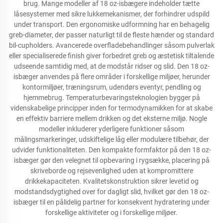
brug. Mange modeller af 18 oz-isbægere indeholder tætte
låsesystemer med sikre lukkemekanismer, der forhindrer udspild
under transport. Den ergonomiske udformning har en behagelig
greb-diameter, der passer naturligt til de fleste hænder og standard
bil-cupholders. Avancerede overfladebehandlinger såsom pulverlak
eller specialiserede finish giver forbedret greb og æstetisk tiltalende
udseende samtidig med, at de modstår ridser og slid. Den 18 oz-
isbæger anvendes på flere områder i forskellige miljøer, herunder
kontormiljøer, træningsrum, udendørs eventyr, pendling og
hjemmebrug. Temperaturbevaringsteknologien bygger på
videnskabelige principper inden for termodynamikken for at skabe
en effektiv barriere mellem drikken og det eksterne miljø. Nogle
modeller inkluderer yderligere funktioner såsom
målingsmarkeringer, udskiftelige låg eller modulære tilbehør, der
udvider funktionaliteten. Den kompakte formfaktor på den 18 oz-
isbæger gør den velegnet til opbevaring i rygsække, placering på
skriveborde og rejsevenlighed uden at kompromittere
drikkekapaciteten. Kvalitetskonstruktion sikrer levetid og
modstandsdygtighed over for dagligt slid, hvilket gør den 18 oz-
isbæger til en pålidelig partner for konsekvent hydratering under
forskellige aktiviteter og i forskellige miljøer.