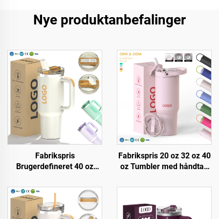
Nye produktanbefalinger
Fabrikspris
Fabrikspris 20 oz 32 oz 40
Brugerdefineret 40 oz
oz Tumbler med håndtag
Tumbler, Isoleret,
og strålokket Isoleret kop
Genbrugelig, Edelstål,
Genbrugelig rostfri stål
Dobbelt Væg, Rejseflaske
Sublimeringsrejsetumbler
med Håndtag og Stråloft