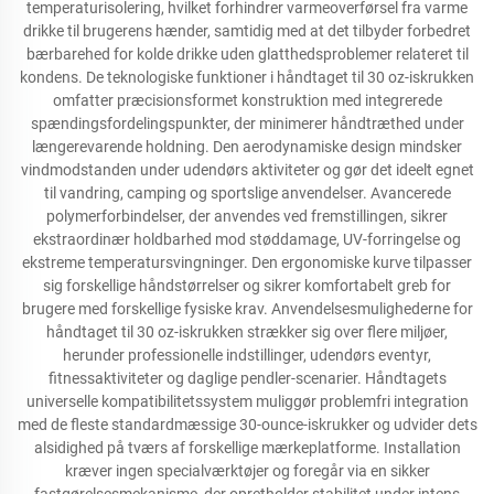
temperaturisolering, hvilket forhindrer varmeoverførsel fra varme
drikke til brugerens hænder, samtidig med at det tilbyder forbedret
bærbarehed for kolde drikke uden glatthedsproblemer relateret til
kondens. De teknologiske funktioner i håndtaget til 30 oz-iskrukken
omfatter præcisionsformet konstruktion med integrerede
spændingsfordelingspunkter, der minimerer håndtræthed under
længerevarende holdning. Den aerodynamiske design mindsker
vindmodstanden under udendørs aktiviteter og gør det ideelt egnet
til vandring, camping og sportslige anvendelser. Avancerede
polymerforbindelser, der anvendes ved fremstillingen, sikrer
ekstraordinær holdbarhed mod støddamage, UV-forringelse og
ekstreme temperatursvingninger. Den ergonomiske kurve tilpasser
sig forskellige håndstørrelser og sikrer komfortabelt greb for
brugere med forskellige fysiske krav. Anvendelsesmulighederne for
håndtaget til 30 oz-iskrukken strækker sig over flere miljøer,
herunder professionelle indstillinger, udendørs eventyr,
fitnessaktiviteter og daglige pendler-scenarier. Håndtagets
universelle kompatibilitetssystem muliggør problemfri integration
med de fleste standardmæssige 30-ounce-iskrukker og udvider dets
alsidighed på tværs af forskellige mærkeplatforme. Installation
kræver ingen specialværktøjer og foregår via en sikker