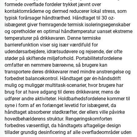
formede overflade fordeler trykket jævnt over
kontaktområderne og dermed reducerer lokal stress, som
typisk forårsager håndtræthed. Håndtaget til 30 oz-
isbægeret giver fremragende termisk isoleringsegenskaber
og opretholder en optimal håndtemperatur uanset ekstreme
temperaturer på drikkevaren. Denne termiske
barrierefunktion viser sig især værdifuld for
udendørsarbejdere, idrætsudøvere og rejsende, der ofte
støder på skiftende miljøforhold. Portabilitetsfordelene
omfatter en nemmere bæreevne, så brugere kan
transportere deres drikkevarer med mindre anstrengelse og
forbedret balancekontrol. Håndtaget gør én-håndsdrift
mulig og muliggør multitask-scenarier, hvor brugere har
brug for at have adgang til deres drikkevarer, mens de
udfører andre aktiviteter. Holdbarhedsfordelene kommer til
syne i form af en forlænget levetid for isbægeret, da
håndtaget absorberer stødkræfter, der ellers ville påvirke
hovedbehælderens struktur. Rengøringskomforten
forbedres væsentligt, da håndtagets aftagelige design
tillader grundig desinficering af alle overfladeområder uden