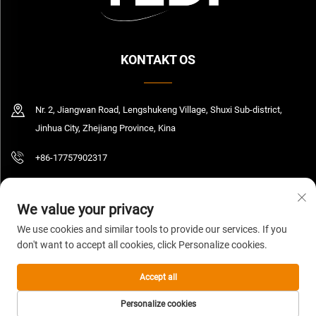
KONTAKT OS
Nr. 2, Jiangwan Road, Lengshukeng Village, Shuxi Sub-district,
Jinhua City, Zhejiang Province, Kina
+86-17757902317
[email protected]
We value your privacy
We use cookies and similar tools to provide our services. If you
don't want to accept all cookies, click Personalize cookies.
Copyright © 2026 Zhejiang Yedi Industry And Trade Co., Ltd. Alle rettigheder
forbeholdt.
Privatlivspolitik
Accept all
Personalize cookies