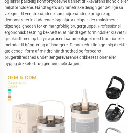
og sikrer pålidelig komfortydeevne uanset drikkevarens indhold eller
miljøforholdene. Håndtagets asymmetriske design gør det lige så
velegnet til venstrehåndede som højrehåndede brugere og
demonstrerer inkluderende ingeniørprincipper, der maksimerer
tilgængeligheden for en mangfoldig brugergruppe. Professionel
ergonomisk testning bekræfter, at håndtaget formindsker kravet til
grebkraft med op til fyrre procent sammenlignet med traditionelle
metoder til håndtering af isbægere. Denne reduktion gør sig direkte
gældende i form af mindre håndtræthed og forbedret
brugertilfredshed under længerevarende drikkesessioner eller
hyppig drikkeforbrug gennem hele dagen.