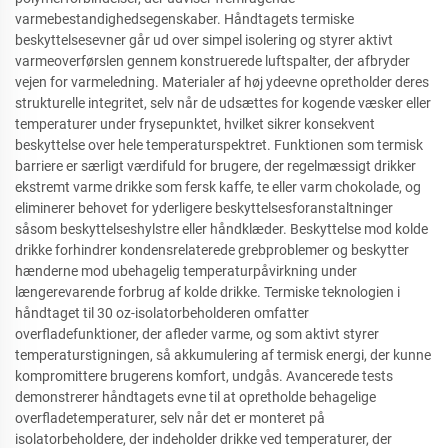
varmebestandighedsegenskaber. Håndtagets termiske
beskyttelsesevner går ud over simpel isolering og styrer aktivt
varmeoverførslen gennem konstruerede luftspalter, der afbryder
vejen for varmeledning. Materialer af høj ydeevne opretholder deres
strukturelle integritet, selv når de udsættes for kogende væsker eller
temperaturer under frysepunktet, hvilket sikrer konsekvent
beskyttelse over hele temperaturspektret. Funktionen som termisk
barriere er særligt værdifuld for brugere, der regelmæssigt drikker
ekstremt varme drikke som fersk kaffe, te eller varm chokolade, og
eliminerer behovet for yderligere beskyttelsesforanstaltninger
såsom beskyttelseshylstre eller håndklæder. Beskyttelse mod kolde
drikke forhindrer kondensrelaterede grebproblemer og beskytter
hænderne mod ubehagelig temperaturpåvirkning under
længerevarende forbrug af kolde drikke. Termiske teknologien i
håndtaget til 30 oz-isolatorbeholderen omfatter
overfladefunktioner, der afleder varme, og som aktivt styrer
temperaturstigningen, så akkumulering af termisk energi, der kunne
kompromittere brugerens komfort, undgås. Avancerede tests
demonstrerer håndtagets evne til at opretholde behagelige
overfladetemperaturer, selv når det er monteret på
isolatorbeholdere, der indeholder drikke ved temperaturer, der