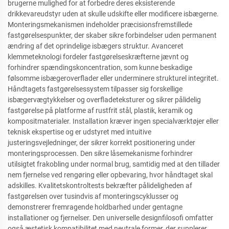
brugerne mulighed for at forbedre deres eksisterende
drikkevareudstyr uden at skulle udskifte eller modificere isbægerne.
Monteringsmekanismen indeholder præcisionsfremstillede
fastgørelsespunkter, der skaber sikre forbindelser uden permanent
ændring af det oprindelige isbægers struktur. Avanceret
klemmeteknologi fordeler fastgørelseskræfterne jævnt og
forhindrer spændingskoncentration, som kunne beskadige
følsomme isbægeroverflader eller underminere strukturel integritet.
Håndtagets fastgørelsessystem tilpasser sig forskellige
isbægervægtykkelser og overfladeteksturer og sikrer pålidelig
fastgørelse på platforme af rustfrit stål, plastik, keramik og
kompositmaterialer. Installation kræver ingen specialværktøjer eller
teknisk ekspertise og er udstyret med intuitive
justeringsvejledninger, der sikrer korrekt positionering under
monteringsprocessen. Den sikre låsemekanisme forhindrer
utilsigtet frakobling under normal brug, samtidig med at den tillader
nem fjernelse ved rengøring eller opbevaring, hvor håndtaget skal
adskilles. Kvalitetskontroltests bekræfter pålideligheden af
fastgørelsen over tusindvis af monteringscyklusser og
demonstrerer fremragende holdbarhed under gentagne
installationer og fjernelser. Den universelle designfilosofi omfatter
også æstetisk kompatibilitet med neutrale former, der supplerer