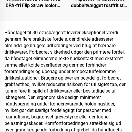
BPA-fri Flip Straw Isoleret
dobbeltvægget rostfrit stål
Rustfrit Stål Kopp Tumbler
med patentlåg og håndtag,
med Lættæt Låg Straw &
bæger til kontor
Håndtag til Rejse
gavepakke
Håndtaget til 30 oz-isbægeret leverer ekseptionel værdi
gennem flere praktiske fordele, der direkte adresserer
almindelige brugers udfordringer ved brug af bærbare
drikkevarer. Forbedret sikkerhed udgør den primære fordel,
da håndtaget eliminerer direkte hudkontakt med ekstremt
varme eller kolde overflader og dermed forhindrer
forbrændinger og ubehag under temperaturfølsomme
drikkesituationer. Brugere oplever en betydeligt forbedret
grebfasthed, hvilket reducerer risikoen for utilsigtet tab, der
kunne føre til spild af drikkevarer eller beskadigelse af
isbægeret. Den ergonomiske design minimerer
håndspænding under længerevarende holdningstider,
hvilket gør det særligt fordelagtigt for personer med
reumatisme, begrænset grevestyrke eller gentagne
belastningsskader. Komfortforbedringen strækker sig ud
over grundlæggende forbedring af grebet, da håndtagets