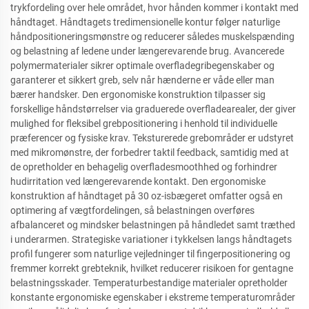
trykfordeling over hele området, hvor hånden kommer i kontakt med
håndtaget. Håndtagets tredimensionelle kontur følger naturlige
håndpositioneringsmønstre og reducerer således muskelspænding
og belastning af ledene under længerevarende brug. Avancerede
polymermaterialer sikrer optimale overfladegribegenskaber og
garanterer et sikkert greb, selv når hænderne er våde eller man
bærer handsker. Den ergonomiske konstruktion tilpasser sig
forskellige håndstørrelser via graduerede overfladearealer, der giver
mulighed for fleksibel grebpositionering i henhold til individuelle
præferencer og fysiske krav. Teksturerede grebområder er udstyret
med mikromønstre, der forbedrer taktil feedback, samtidig med at
de opretholder en behagelig overfladesmoothhed og forhindrer
hudirritation ved længerevarende kontakt. Den ergonomiske
konstruktion af håndtaget på 30 oz-isbægeret omfatter også en
optimering af vægtfordelingen, så belastningen overføres
afbalanceret og mindsker belastningen på håndledet samt træthed
i underarmen. Strategiske variationer i tykkelsen langs håndtagets
profil fungerer som naturlige vejledninger til fingerpositionering og
fremmer korrekt grebteknik, hvilket reducerer risikoen for gentagne
belastningsskader. Temperaturbestandige materialer opretholder
konstante ergonomiske egenskaber i ekstreme temperaturområder