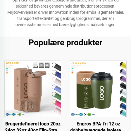
opfylder lovgivningsmæssige standarder, mens friskhed og
sikkerhed bevares gennem hele distributionsprocessen.
Miljøovervejelser driver innovation inden for emballagematerialer,
transporteffektivitet og genbrugsprogrammer, der er i
overensstemmelse med bæredygtigheds målsætninger.
Populære produkter
Brugerdefineret logo 20oz
Engros BPA-fri 12 oz
24oz 32oz 40oz Flip-Straw
dobbeltvæggede isolerede