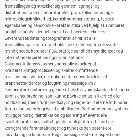
fremstillingen og strækker sig gennem lagrings- og
distributionsfasen. Laboratorietestprotokoller undersøger
mikrobiologisk sikkerhed, kemisk sammensætning, fysiske
egenskaber og sensoriske karakteristika ved hjælp af avanceret
analytisk udstyr, der betjenes af certificerede teknikere.
Leverandsauditteringsprogrammer sikrer, at alle
fremstillingspartnere opretholder akkreditering fra relevante
myndigheder, herunder FDA, statlige sundhedsmyndigheder og
internationale certificeringsorganisationer.
Dokumentationssystemer sporer alle aspekter af
kvalitetssikringsprocessen og skaber omfattende
revisionsmuligheder, der dokumenterer overholdelse af
branchestandarder og lovgivningsmæssige krav.
Temperaturmonitorering gennem hele forsyningskæden forhindrer
termisk nedbrydning, som kunne påvirke smag, sikkerhed eller
holdbarhed, mens fugtighedsstyring i lagerfaciliteterne forhindrer
forurening og forringelse af emballagen. Partihåndteringssystemer
muliggør hurtig identifikation og isolering af eventuelle
kvalitetsproblemer, hvilket gør det muligt at træffe hurtige
korrigerende foranstaltninger og mindske den potentielle
indvirkning på kunderne. Regelmæssige eksterne inspektioner