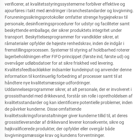
verificerer, at kvalitetsstyringssystemerne forbliver effektive og
ajourføres i takt med ændringer i branchestandarder og lovgivning.
Forureningssikringsprotokoller omfatter strenge hygiejnekrav til
personale, desinficeringsprocedurer for udstyr og faciliteter samt
beskyttende emballage, der sikrer produktets integritet under
transport. Beskyttelsesprogrammer for vandkilder sikrer, at
råmaterialer opfylder de højeste renhedskrav, inden de indgår i
fremstillingsprocessen. Systemer til styring af holdbarhed roterer
lagerbeholdningen efter FIFO-princippet (første ind, første ud) og
overvåger udløbsdatoer for at sikre friskhed ved levering.
Kvalitetsfeedbackløkker indsamler kundeinput og anvender denne
information til kontinuerlig forbedring af processer samt til at
håndtere nye kvalitetsmæssige udfordringer.
Uddannelsesprogrammer sikrer, at alt personale, der er involveret i
grossisthandel med drikkevand, forstår sin rolle i opretholdelsen af
kvalitetsstandarder og kan identificere potentielle problemer, inden
de påvirker kunderne. Disse omfattende
kvalitetssikringsforanstaltninger giver kunderne tillid til, at deres
grossistleverandør af drikkevand leverer konsekvente, sikre og
højkvalificerede produkter, der opfylder eller overgår både
lovgivningsmæssige krav og kundens forventninger.