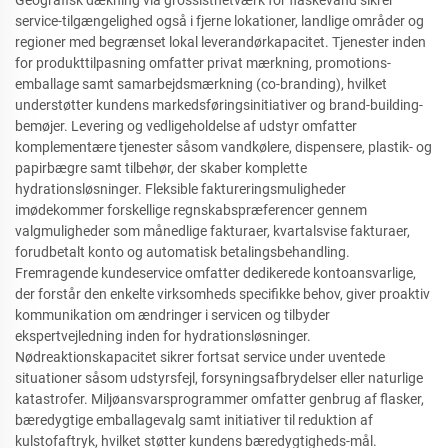
Geografisk dækning via grossistnetværk for flaskevand sikrer
service-tilgængelighed også i fjerne lokationer, landlige områder og
regioner med begrænset lokal leverandørkapacitet. Tjenester inden
for produkttilpasning omfatter privat mærkning, promotions-
emballage samt samarbejdsmærkning (co-branding), hvilket
understøtter kundens markedsføringsinitiativer og brand-building-
bemøjer. Levering og vedligeholdelse af udstyr omfatter
komplementære tjenester såsom vandkølere, dispensere, plastik- og
papirbægre samt tilbehør, der skaber komplette
hydrationsløsninger. Fleksible faktureringsmuligheder
imødekommer forskellige regnskabspræferencer gennem
valgmuligheder som månedlige fakturaer, kvartalsvise fakturaer,
forudbetalt konto og automatisk betalingsbehandling.
Fremragende kundeservice omfatter dedikerede kontoansvarlige,
der forstår den enkelte virksomheds specifikke behov, giver proaktiv
kommunikation om ændringer i servicen og tilbyder
ekspertvejledning inden for hydrationsløsninger.
Nødreaktionskapacitet sikrer fortsat service under uventede
situationer såsom udstyrsfejl, forsyningsafbrydelser eller naturlige
katastrofer. Miljøansvarsprogrammer omfatter genbrug af flasker,
bæredygtige emballagevalg samt initiativer til reduktion af
kulstofaftryk, hvilket støtter kundens bæredygtigheds-mål.