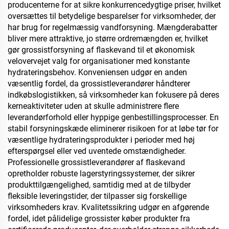
producenterne for at sikre konkurrencedygtige priser, hvilket
oversættes til betydelige besparelser for virksomheder, der
har brug for regelmæssig vandforsyning. Mængderabatter
bliver mere attraktive, jo større ordremængden er, hvilket
gør grossistforsyning af flaskevand til et økonomisk
velovervejet valg for organisationer med konstante
hydrateringsbehov. Konveniensen udgør en anden
væsentlig fordel, da grossistleverandører håndterer
indkøbslogistikken, så virksomheder kan fokusere på deres
kerneaktiviteter uden at skulle administrere flere
leverandørforhold eller hyppige genbestillingsprocesser. En
stabil forsyningskæde eliminerer risikoen for at løbe tør for
væsentlige hydrateringsprodukter i perioder med høj
efterspørgsel eller ved uventede omstændigheder.
Professionelle grossistleverandører af flaskevand
opretholder robuste lagerstyringssystemer, der sikrer
produkttilgængelighed, samtidig med at de tilbyder
fleksible leveringstider, der tilpasser sig forskellige
virksomheders krav. Kvalitetssikring udgør en afgørende
fordel, idet pålidelige grossister køber produkter fra