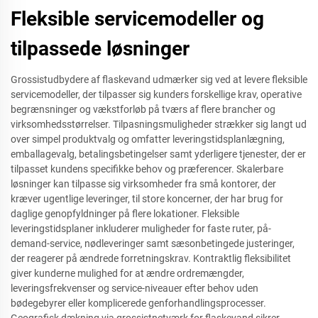
Fleksible servicemodeller og
tilpassede løsninger
Grossistudbydere af flaskevand udmærker sig ved at levere fleksible
servicemodeller, der tilpasser sig kunders forskellige krav, operative
begrænsninger og vækstforløb på tværs af flere brancher og
virksomhedsstørrelser. Tilpasningsmuligheder strækker sig langt ud
over simpel produktvalg og omfatter leveringstidsplanlægning,
emballagevalg, betalingsbetingelser samt yderligere tjenester, der er
tilpasset kundens specifikke behov og præferencer. Skalerbare
løsninger kan tilpasse sig virksomheder fra små kontorer, der
kræver ugentlige leveringer, til store koncerner, der har brug for
daglige genopfyldninger på flere lokationer. Fleksible
leveringstidsplaner inkluderer muligheder for faste ruter, på-
demand-service, nødleveringer samt sæsonbetingede justeringer,
der reagerer på ændrede forretningskrav. Kontraktlig fleksibilitet
giver kunderne mulighed for at ændre ordremængder,
leveringsfrekvenser og service-niveauer efter behov uden
bødegebyrer eller komplicerede genforhandlingsprocesser.