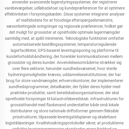
anvender avancerede lagerstyringssystemer, der registrerer
varebevægelser, udløbsdatoer og kundepræferencer for at optimere
effektiviteten i forsyningskæden. Disse systemer integrerer analyser
af realtidsdata for at forudsige efterspørgselsmønstre,
sæsonbetingede svingninger og regionale præferencer, hvilket gør
det muligt for grossister at opretholde optimale lagermængder
samtidig med, at spild minimeres. Teknologiske funktioner omfatter
automatiserede bestillingssystemer, temperaturregulerede
lagerfaciliteter, GPS-baseret leveringssporing og platforme til
kundeforholdshåndtering, der forenkler kommunikationen mellem
grossister og deres kunder. Anvendelsesområderne strækker sig
over flere sektorer, herunder sundhedsvæsenet, hvor sterile
hydreringsmuligheder kræves, uddannelsesinstitutioner, der har
brug for store vandmængder, erhvervskontorer, der implementerer
sundhedsprogrammer, detailkæder, der fylder deres hylder med
praktiske produkter, samt beredskabsorganisationer, der skal
opretholde forsyninger til katastrofeberedskab. Infrastrukturen for
grossisthandel med flaskevand understøtter både små lokale
distributører og store nationale driftsformer gennem fleksible
prisstrukturer, tilpassede leveringstidsplaner og skalerbare
logistikløsninger. Kvalitetssikringsprotokoller sikrer, at produkterne