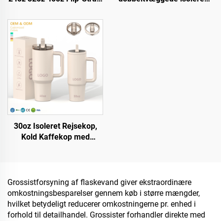
Tumbler Bærbar Rejsekrus
rejsekander i rustfrit stål,
Stainless Steel
vakuumtumbler med
Vakuumisoleret Tumbler
individuelt logo
med håndtag
30oz Isoleret Rejsekop,
Kold Kaffekop med
Patentloft, Genbrugelig
Edelstål Vandflaske,
Tumbler med Håndtag og
Stråloft
Grossistforsyning af flaskevand giver ekstraordinære
omkostningsbesparelser gennem køb i større mængder,
hvilket betydeligt reducerer omkostningerne pr. enhed i
forhold til detailhandel. Grossister forhandler direkte med