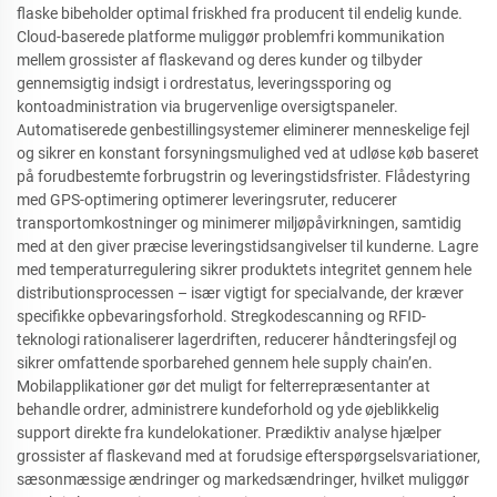
flaske bibeholder optimal friskhed fra producent til endelig kunde.
Cloud-baserede platforme muliggør problemfri kommunikation
mellem grossister af flaskevand og deres kunder og tilbyder
gennemsigtig indsigt i ordrestatus, leveringssporing og
kontoadministration via brugervenlige oversigtspaneler.
Automatiserede genbestillingsystemer eliminerer menneskelige fejl
og sikrer en konstant forsyningsmulighed ved at udløse køb baseret
på forudbestemte forbrugstrin og leveringstidsfrister. Flådestyring
med GPS-optimering optimerer leveringsruter, reducerer
transportomkostninger og minimerer miljøpåvirkningen, samtidig
med at den giver præcise leveringstidsangivelser til kunderne. Lagre
med temperaturregulering sikrer produktets integritet gennem hele
distributionsprocessen – især vigtigt for specialvande, der kræver
specifikke opbevaringsforhold. Stregkodescanning og RFID-
teknologi rationaliserer lagerdriften, reducerer håndteringsfejl og
sikrer omfattende sporbarehed gennem hele supply chain’en.
Mobilapplikationer gør det muligt for felterrepræsentanter at
behandle ordrer, administrere kundeforhold og yde øjeblikkelig
support direkte fra kundelokationer. Prædiktiv analyse hjælper
grossister af flaskevand med at forudsige efterspørgselsvariationer,
sæsonmæssige ændringer og markedsændringer, hvilket muliggør