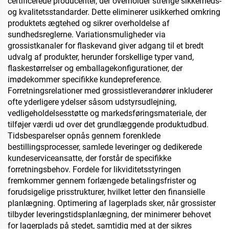
certificerede producenter, der overholder strenge sikkerheds-
og kvalitetsstandarder. Dette eliminerer usikkerhed omkring
produktets ægtehed og sikrer overholdelse af
sundhedsreglerne. Variationsmuligheder via
grossistkanaler for flaskevand giver adgang til et bredt
udvalg af produkter, herunder forskellige typer vand,
flaskestørrelser og emballagekonfigurationer, der
imødekommer specifikke kundepreference.
Forretningsrelationer med grossistleverandører inkluderer
ofte yderligere ydelser såsom udstyrsudlejning,
vedligeholdelsesstøtte og markedsføringsmateriale, der
tilføjer værdi ud over det grundlæggende produktudbud.
Tidsbesparelser opnås gennem forenklede
bestillingsprocesser, samlede leveringer og dedikerede
kundeserviceansatte, der forstår de specifikke
forretningsbehov. Fordele for likviditetsstyringen
fremkommer gennem forlængede betalingsfrister og
forudsigelige prisstrukturer, hvilket letter den finansielle
planlægning. Optimering af lagerplads sker, når grossister
tilbyder leveringstidsplanlægning, der minimerer behovet
for lagerplads på stedet, samtidig med at der sikres