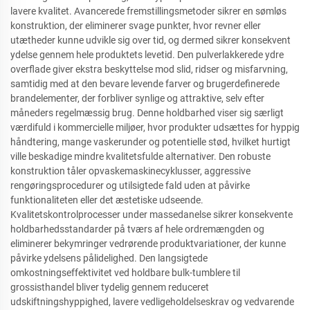
lavere kvalitet. Avancerede fremstillingsmetoder sikrer en sømløs
konstruktion, der eliminerer svage punkter, hvor revner eller
utætheder kunne udvikle sig over tid, og dermed sikrer konsekvent
ydelse gennem hele produktets levetid. Den pulverlakkerede ydre
overflade giver ekstra beskyttelse mod slid, ridser og misfarvning,
samtidig med at den bevare levende farver og brugerdefinerede
brandelementer, der forbliver synlige og attraktive, selv efter
måneders regelmæssig brug. Denne holdbarhed viser sig særligt
værdifuld i kommercielle miljøer, hvor produkter udsættes for hyppig
håndtering, mange vaskerunder og potentielle stød, hvilket hurtigt
ville beskadige mindre kvalitetsfulde alternativer. Den robuste
konstruktion tåler opvaskemaskinecyklusser, aggressive
rengøringsprocedurer og utilsigtede fald uden at påvirke
funktionaliteten eller det æstetiske udseende.
Kvalitetskontrolprocesser under massedanelse sikrer konsekvente
holdbarhedsstandarder på tværs af hele ordremængden og
eliminerer bekymringer vedrørende produktvariationer, der kunne
påvirke ydelsens pålidelighed. Den langsigtede
omkostningseffektivitet ved holdbare bulk-tumblere til
grossisthandel bliver tydelig gennem reduceret
udskiftningshyppighed, lavere vedligeholdelseskrav og vedvarende