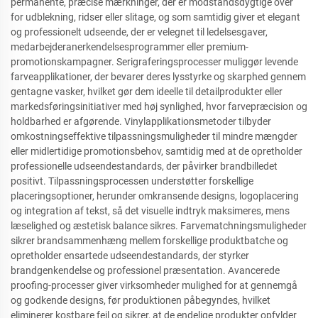
permanente, præcise mærkninger, der er modstandsdygtige over
for udblekning, ridser eller slitage, og som samtidig giver et elegant
og professionelt udseende, der er velegnet til ledelsesgaver,
medarbejderanerkendelsesprogrammer eller premium-
promotionskampagner. Serigraferingsprocesser muliggør levende
farveapplikationer, der bevarer deres lysstyrke og skarphed gennem
gentagne vasker, hvilket gør dem ideelle til detailprodukter eller
markedsføringsinitiativer med høj synlighed, hvor farvepræcision og
holdbarhed er afgørende. Vinylapplikationsmetoder tilbyder
omkostningseffektive tilpassningsmuligheder til mindre mængder
eller midlertidige promotionsbehov, samtidig med at de opretholder
professionelle udseendestandards, der påvirker brandbilledet
positivt. Tilpassningsprocessen understøtter forskellige
placeringsoptioner, herunder omkransende designs, logoplacering
og integration af tekst, så det visuelle indtryk maksimeres, mens
læselighed og æstetisk balance sikres. Farvematchningsmuligheder
sikrer brandsammenhæng mellem forskellige produktbatche og
opretholder ensartede udseendestandards, der styrker
brandgenkendelse og professionel præsentation. Avancerede
proofing-processer giver virksomheder mulighed for at gennemgå
og godkende designs, før produktionen påbegyndes, hvilket
eliminerer kostbare fejl og sikrer, at de endelige produkter opfylder