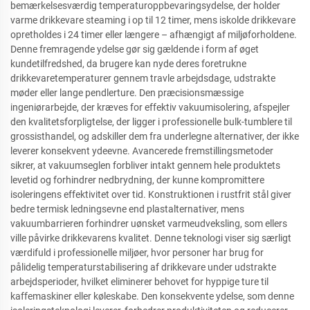
bemærkelsesværdig temperaturoppbevaringsydelse, der holder
varme drikkevare steaming i op til 12 timer, mens iskolde drikkevare
opretholdes i 24 timer eller længere – afhængigt af miljøforholdene.
Denne fremragende ydelse gør sig gældende i form af øget
kundetilfredshed, da brugere kan nyde deres foretrukne
drikkevaretemperaturer gennem travle arbejdsdage, udstrakte
møder eller lange pendlerture. Den præcisionsmæssige
ingeniørarbejde, der kræves for effektiv vakuumisolering, afspejler
den kvalitetsforpligtelse, der ligger i professionelle bulk-tumblere til
grossisthandel, og adskiller dem fra underlegne alternativer, der ikke
leverer konsekvent ydeevne. Avancerede fremstillingsmetoder
sikrer, at vakuumseglen forbliver intakt gennem hele produktets
levetid og forhindrer nedbrydning, der kunne kompromittere
isoleringens effektivitet over tid. Konstruktionen i rustfrit stål giver
bedre termisk ledningsevne end plastalternativer, mens
vakuumbarrieren forhindrer uønsket varmeudveksling, som ellers
ville påvirke drikkevarens kvalitet. Denne teknologi viser sig særligt
værdifuld i professionelle miljøer, hvor personer har brug for
pålidelig temperaturstabilisering af drikkevare under udstrakte
arbejdsperioder, hvilket eliminerer behovet for hyppige ture til
kaffemaskiner eller køleskabe. Den konsekvente ydelse, som denne