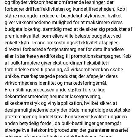
og tilbyder virksomheder omfattende løsninger, der
forbedrer driftseffektiviteten og kundetilfredsheden. Køb i
større mængder reducerer betydeligt stykprisen, hvilket
giver virksomhederne mulighed for at maksimere deres
budgetallokering, samtidig med at de sikrer sig produkter af
premiumkvalitet, som ellers ville belaste budgettet ved
enkelte køb. Denne omkostningseffektivitet afspejles
direkte i forbedrede fortjenstmarginer for detailhandlere
eller i stærkere værdiforslag til promotionskampagner. Køb
af bulk-tumblere giver ekstraordinær fleksibilitet i
forbindelse med tilpasning, så virksomheder kan skabe
unikke, mærkeprægede produkter, der afspejler deres
virksomhedens identitet og markedsføringsmål.
Fremstillingsprocessen understøtter forskellige
dekorationsmetoder, herunder lasergravering,
silkeskærmstryk og vinylapplikation, hvilket sikrer, at
designmulighederne opfylder både mangfoldige æstetiske
præferencer og budgetkrav. Konsekvent kvalitet udgør en
anden betydelig fordel, da bulk-bestillinger gennemgår
strenge kvalitetskontrolprocedurer, der garanterer ensartet
ydeevne på tværs af hele produktbatchene. Denne