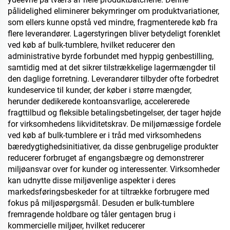
pålidelighed eliminerer bekymringer om produktvariationer,
som ellers kunne opstå ved mindre, fragmenterede køb fra
flere leverandører. Lagerstyringen bliver betydeligt forenklet
ved køb af bulk-tumblere, hvilket reducerer den
administrative byrde forbundet med hyppig genbestilling,
samtidig med at det sikrer tilstrækkelige lagermængder til
den daglige forretning. Leverandører tilbyder ofte forbedret
kundeservice til kunder, der køber i større mængder,
herunder dedikerede kontoansvarlige, accelererede
fragttilbud og fleksible betalingsbetingelser, der tager højde
for virksomhedens likviditetskrav. De miljømæssige fordele
ved køb af bulk-tumblere er i tråd med virksomhedens
bæredygtighedsinitiativer, da disse genbrugelige produkter
reducerer forbruget af engangsbægre og demonstrerer
miljøansvar over for kunder og interessenter. Virksomheder
kan udnytte disse miljøvenlige aspekter i deres
markedsføringsbeskeder for at tiltrække forbrugere med
fokus på miljøspørgsmål. Desuden er bulk-tumblere
fremragende holdbare og tåler gentagen brug i
kommercielle miljøer, hvilket reducerer