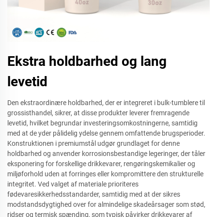
Ekstra holdbarhed og lang
levetid
Den ekstraordinære holdbarhed, der er integreret i bulk-tumblere til
grossisthandel, sikrer, at disse produkter leverer fremragende
levetid, hvilket begrundar investeringsomkostningerne, samtidig
med at de yder pålidelig ydelse gennem omfattende brugsperioder.
Konstruktionen i premiumstål udgør grundlaget for denne
holdbarhed og anvender korrosionsbestandige legeringer, der tåler
eksponering for forskellige drikkevarer, rengøringskemikalier og
miljøforhold uden at forringes eller kompromittere den strukturelle
integritet. Ved valget af materiale prioriteres
fødevaresikkerhedsstandarder, samtidig med at der sikres
modstandsdygtighed over for almindelige skadeårsager som stød,
ridser og termisk spænding, som typisk påvirker drikkevarer af