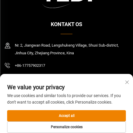
KONTAKT OS
Nr. 2, Jiangwan Road, Lengshukeng Village, Shuxi Sub-district,
Jinhua City, Zhejiang Province, Kina
+86-17757902317
[email protected]
We value your privacy
We use cookies and similar tools to provide our services. If you
don't want to accept all cookies, click Personalize cookies.
Copyright © 2026 Zhejiang Yedi Industry And Trade Co., Ltd. Alle rettigheder
forbeholdt.
Privatlivspolitik
Accept all
Personalize cookies