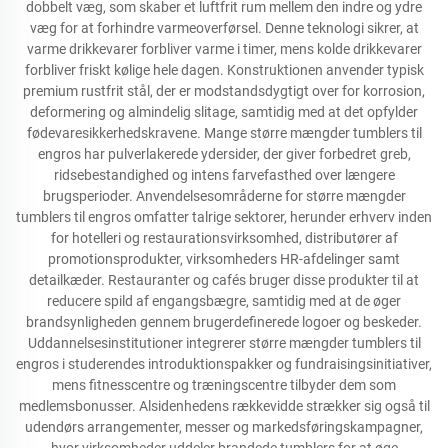
dobbelt væg, som skaber et luftfrit rum mellem den indre og ydre
væg for at forhindre varmeoverførsel. Denne teknologi sikrer, at
varme drikkevarer forbliver varme i timer, mens kolde drikkevarer
forbliver friskt kølige hele dagen. Konstruktionen anvender typisk
premium rustfrit stål, der er modstandsdygtigt over for korrosion,
deformering og almindelig slitage, samtidig med at det opfylder
fødevaresikkerhedskravene. Mange større mængder tumblers til
engros har pulverlakerede ydersider, der giver forbedret greb,
ridsebestandighed og intens farvefasthed over længere
brugsperioder. Anvendelsesområderne for større mængder
tumblers til engros omfatter talrige sektorer, herunder erhverv inden
for hotelleri og restaurationsvirksomhed, distributører af
promotionsprodukter, virksomheders HR-afdelinger samt
detailkæder. Restauranter og cafés bruger disse produkter til at
reducere spild af engangsbægre, samtidig med at de øger
brandsynligheden gennem brugerdefinerede logoer og beskeder.
Uddannelsesinstitutioner integrerer større mængder tumblers til
engros i studerendes introduktionspakker og fundraisingsinitiativer,
mens fitnesscentre og træningscentre tilbyder dem som
medlemsbonusser. Alsidenhedens rækkevidde strækker sig også til
udendørs arrangementer, messer og markedsføringskampagner,