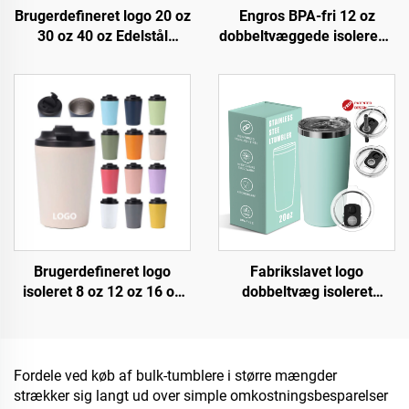
Brugerdefineret logo 20 oz
Engros BPA-fri 12 oz
30 oz 40 oz Edelstål
dobbeltvæggede isolerede
Dobbelt Væg Vakuum
rejsekander i rustfrit stål,
Metal Rejsekop 20oz 30oz
vakuumtumbler med
40oz Tumbler med
individuelt logo
Håndtag
Brugerdefineret logo
Fabrikslavet logo
isoleret 8 oz 12 oz 16 oz
dobbeltvæg isoleret
rustfrit stål kafferejsekop
rejsekop med låg 20 oz
portabelt dobbeltvægs
rustfrit stål tumbler kop
vakuum kaffekande med
lættæt låg
Fordele ved køb af bulk-tumblere i større mængder
strækker sig langt ud over simple omkostningsbesparelser