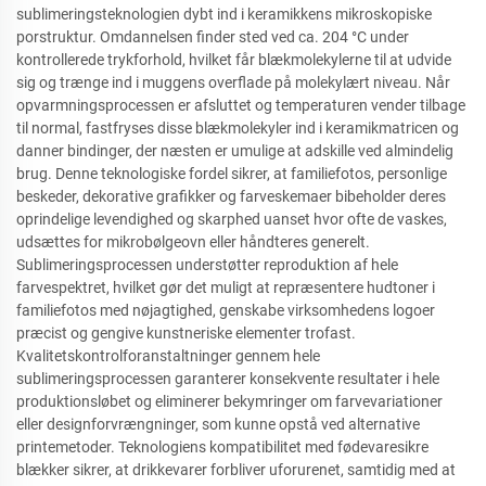
sublimeringsteknologien dybt ind i keramikkens mikroskopiske
porstruktur. Omdannelsen finder sted ved ca. 204 °C under
kontrollerede trykforhold, hvilket får blækmolekylerne til at udvide
sig og trænge ind i muggens overflade på molekylært niveau. Når
opvarmningsprocessen er afsluttet og temperaturen vender tilbage
til normal, fastfryses disse blækmolekyler ind i keramikmatricen og
danner bindinger, der næsten er umulige at adskille ved almindelig
brug. Denne teknologiske fordel sikrer, at familiefotos, personlige
beskeder, dekorative grafikker og farveskemaer bibeholder deres
oprindelige levendighed og skarphed uanset hvor ofte de vaskes,
udsættes for mikrobølgeovn eller håndteres generelt.
Sublimeringsprocessen understøtter reproduktion af hele
farvespektret, hvilket gør det muligt at repræsentere hudtoner i
familiefotos med nøjagtighed, genskabe virksomhedens logoer
præcist og gengive kunstneriske elementer trofast.
Kvalitetskontrolforanstaltninger gennem hele
sublimeringsprocessen garanterer konsekvente resultater i hele
produktionsløbet og eliminerer bekymringer om farvevariationer
eller designforvrængninger, som kunne opstå ved alternative
printemetoder. Teknologiens kompatibilitet med fødevaresikre
blækker sikrer, at drikkevarer forbliver uforurenet, samtidig med at