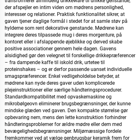
transformerer almindelig drikkeware til unikke genstande,
der afspejler en intim viden om mødrens personlighed,
interesser og relationer. Praktisk funktionalitet sikrer, at
gaven tjener daglige formål i stedet for at samle støv på
hylderne som rent dekorative genstande. Mødrene kan
integrere deres tilpassede mug i deres morgenture, på
kontoret eller i afslappende øjeblikke og derved skabe
positive associationer gennem hele dagen. Gavens
alsidighed gør den velegnet til forskellige drikkepræferencer
– fra dampende kaffe til iskold drik, urtetee til
proteinshakes – og er derfor passende uanset individuelle
smagspræferencer. Enkel vedligeholdelse betyder, at
mødrene kan nyde deres gaver uden komplicerede
plejeinstruktioner eller særlige håndteringsprocedurer.
Standardkompatibilitet med opvaskemaskine og
mikrobølgeovn eliminerer brugsbegrænsninger, der kunne
mindske glæden ved gaven. Den kompakte størrelse gør
opbevaring nem, mens den lette konstruktion forhindrer
håndteringsproblemer for ældre mødre eller dem med
bevægelighedsbegrænsninger. Miljømæssige fordele
fremkommer ved at vælge genbrugsbar keramik frem for