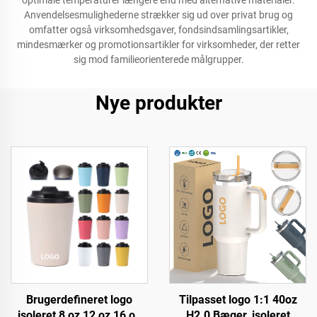
optimale temperaturer længere end med alternative materialer.
Anvendelsesmulighederne strækker sig ud over privat brug og
omfatter også virksomhedsgaver, fondsindsamlingsartikler,
mindesmærker og promotionsartikler for virksomheder, der retter
sig mod familieorienterede målgrupper.
Nye produkter
Brugerdefineret logo
Tilpasset logo 1:1 40oz
isoleret 8 oz 12 oz 16 oz
H2.0 Bæger, isoleret