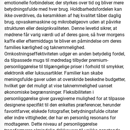
emotionelle forbindelser, der styrkes over tid og bliver mere
betydningsfulde med hver brug. Holdbarhedsfordelen kan
ikke overdrives, da keramikken af høj kvalitet tåber daglig
brug, opvaskemaskine og mikrobølgeovn uden at påvirke
strukturen eller designkvaliteten. Denne levetid sikrer, at
mødrene får varig værdi ud af deres gave, så hver morgens
kaffe eller eftermiddags te bliver en påmindelse om deres
families kærlighed og taknemmelighed.
Omkostningseffektiviteten udgør en anden betydelig fordel,
da tilpassede mugs til mødredag tilbyder premium-
personliggørelse til tilgængelige priser i forhold til smykker,
elektronik eller luksusartikler. Familier kan skabe
meningsfulde gaver uden at overskride beskedne budgetter,
hvilket gør det muligt at vise taknemmelighed uanset
økonomiske begrænsninger. Fleksibiliteten i
personliggørelse giver gavegiverne mulighed for at tilpasse
designene specifikt til den enkeltes præferencer, herunder
favoritfarver, elskede fotografier, betydningsfulde citater
eller indre vittigheder, der har en personlig resonans for
modtageren. Dette niveau af personliggørelse