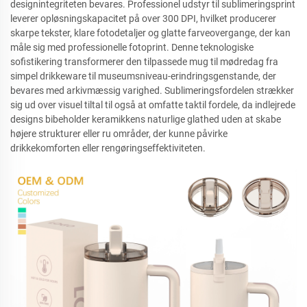
designintegriteten bevares. Professionel udstyr til sublimeringsprint
leverer opløsningskapacitet på over 300 DPI, hvilket producerer
skarpe tekster, klare fotodetaljer og glatte farveovergange, der kan
måle sig med professionelle fotoprint. Denne teknologiske
sofistikering transformerer den tilpassede mug til mødredag fra
simpel drikkeware til museumsniveau-erindringsgenstande, der
bevares med arkivmæssig varighed. Sublimeringsfordelen strækker
sig ud over visuel tiltal til også at omfatte taktil fordele, da indlejrede
designs bibeholder keramikkens naturlige glathed uden at skabe
højere strukturer eller ru områder, der kunne påvirke
drikkekomforten eller rengøringseffektiviteten.