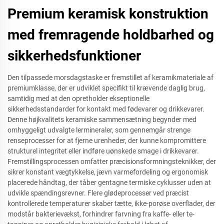
Premium keramisk konstruktion
med fremragende holdbarhed og
sikkerhedsfunktioner
Den tilpassede morsdagstaske er fremstillet af keramikmateriale af
premiumklasse, der er udviklet specifikt til krævende daglig brug,
samtidig med at den opretholder ekseptionelle
sikkerhedsstandarder for kontakt med fødevarer og drikkevarer.
Denne højkvalitets keramiske sammensætning begynder med
omhyggeligt udvalgte lermineraler, som gennemgår strenge
renseprocesser for at fjerne urenheder, der kunne kompromittere
strukturel integritet eller indføre uønskede smage i drikkevarer.
Fremstillingsprocessen omfatter præcisionsformningsteknikker, der
sikrer konstant vægtykkelse, jævn varmefordeling og ergonomisk
placerede håndtag, der tåber gentagne termiske cyklusser uden at
udvikle spændingsrevner. Flere glødeprocesser ved præcist
kontrollerede temperaturer skaber tætte, ikke-porøse overflader, der
modstår bakterievækst, forhindrer farvning fra kaffe- eller te-