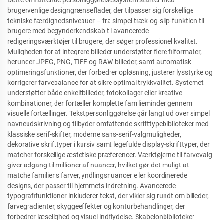
Dette omfattende personliggørelsessystem starter med
brugervenlige designgrænseflader, der tilpasser sig forskellige
tekniske færdighedsniveauer – fra simpel træk-og-slip-funktion til
brugere med begynderkendskab til avancerede
redigeringsværktøjer til brugere, der søger professionel kvalitet.
Muligheden for at integrere billeder understøtter flere filformater,
herunder JPEG, PNG, TIFF og RAW-billeder, samt automatisk
optimeringsfunktioner, der forbedrer opløsning, justerer lysstyrke og
korrigerer farvebalance for at sikre optimal trykkvalitet. Systemet
understøtter både enkeltbilleder, fotokollager eller kreative
kombinationer, der fortæller komplette familieminder gennem
visuelle fortællinger. Tekstpersonliggørelse går langt ud over simpel
navneudskrivning og tilbyder omfattende skrifttypebiblioteker med
klassiske serif-skifter, moderne sans-serif-valgmuligheder,
dekorative skrifttyper i kursiv samt legefulde display-skrifttyper, der
matcher forskellige æstetiske præferencer. Værktøjerne til farvevalg
giver adgang til millioner af nuancer, hvilket gør det muligt at
matche familiens farver, yndlingsnuancer eller koordinerede
designs, der passer til hjemmets indretning. Avancerede
typografifunktioner inkluderer tekst, der vikler sig rundt om billeder,
farvegradienter, skyggeeffekter og konturbehandlinger, der
forbedrer læselighed og visuel indflydelse. Skabelonbiblioteker