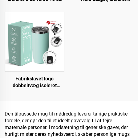
rustfrit stål kafferejsekop
rostfrit stål,
portabelt dobbeltvægs
vakuumrejsedåse med
vakuum kaffekande med
sugestraw til Valentinsdag
lættæt låg
og camping
Fabrikslavet logo
dobbeltvæg isoleret
rejsekop med låg 20 oz
rustfrit stål tumbler kop
Den tilpassede mug til mødredag leverer talrige praktiske
fordele, der gør den til et ideelt gavevalg til at fejre
maternale personer. I modsætning til generiske gaver, der
hurtigt mister deres nyhedsværdi, skaber personlige mugs