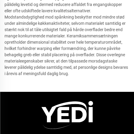
pålidelig levetid og dermed reducere affaldet fra engangskopper
eller ofte udskiftede lavere kvalitetsalternativer.
Modstandsdygtighed mod spånkning beskytter mod mindre stød
under almindelige køkkenaktiviteter, selvom materialet samtidig er
stærkt nok til at tåle utilsigtet fald på hårde overflader bedre end
mange konkurrerende materialer. Keramiksammensætningen
opretholder dimensional stabilitet over hele temperaturområdet,
hvilket forhindrer warping eller formændring, der kunne påvirke
behagelig greb eller stabil placering på overflader. Disse overlegne
materialeegenskaber sikrer, at den tilpassede morsdagstaske
leverer pålidelig ydelse samtidig med, at personlige designs bevares
i årevis af meningsfuld daglig brug.