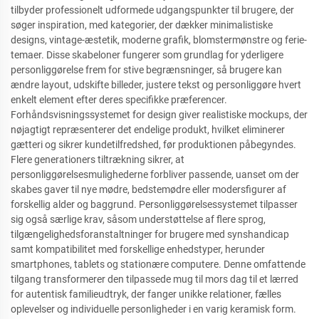
tilbyder professionelt udformede udgangspunkter til brugere, der
søger inspiration, med kategorier, der dækker minimalistiske
designs, vintage-æstetik, moderne grafik, blomstermønstre og ferie-
temaer. Disse skabeloner fungerer som grundlag for yderligere
personliggørelse frem for stive begrænsninger, så brugere kan
ændre layout, udskifte billeder, justere tekst og personliggøre hvert
enkelt element efter deres specifikke præferencer.
Forhåndsvisningssystemet for design giver realistiske mockups, der
nøjagtigt repræsenterer det endelige produkt, hvilket eliminerer
gætteri og sikrer kundetilfredshed, før produktionen påbegyndes.
Flere generationers tiltrækning sikrer, at
personliggørelsesmulighederne forbliver passende, uanset om der
skabes gaver til nye mødre, bedstemødre eller modersfigurer af
forskellig alder og baggrund. Personliggørelsessystemet tilpasser
sig også særlige krav, såsom understøttelse af flere sprog,
tilgængelighedsforanstaltninger for brugere med synshandicap
samt kompatibilitet med forskellige enhedstyper, herunder
smartphones, tablets og stationære computere. Denne omfattende
tilgang transformerer den tilpassede mug til mors dag til et lærred
for autentisk familieudtryk, der fanger unikke relationer, fælles
oplevelser og individuelle personligheder i en varig keramisk form.