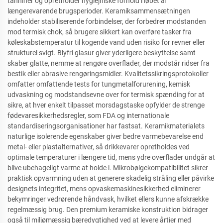
tanniner og opretholder hygiejniske forhold i løbet af
længerevarende brugsperioder. Keramiksammensætningen
indeholder stabiliserende forbindelser, der forbedrer modstanden
mod termisk chok, så brugere sikkert kan overføre tasker fra
køleskabstemperatur til kogende vand uden risiko for revner eller
strukturel svigt. Blyfri glasur giver yderligere beskyttelse samt
skaber glatte, nemme at rengøre overflader, der modstår ridser fra
bestik eller abrasive rengøringsmidler. Kvalitetssikringsprotokoller
omfatter omfattende tests for tungmetalforurening, kemisk
udvaskning og modstandsevne over for termisk spænding for at
sikre, at hver enkelt tilpasset morsdagstaske opfylder de strenge
fødevaresikkerhedsregler, som FDA og internationale
standardiseringsorganisationer har fastsat. Keramikmaterialets
naturlige isolerende egenskaber giver bedre varmebevarelse end
metal- eller plastalternativer, så drikkevarer opretholdes ved
optimale temperaturer i længere tid, mens ydre overflader undgår at
blive ubehageligt varme at holde i. Mikrobølgekompatibilitet sikrer
praktisk opvarmning uden at generere skadelig stråling eller påvirke
designets integritet, mens opvaskemaskinesikkerhed eliminerer
bekymringer vedrørende håndvask, hvilket ellers kunne afskrække
regelmæssig brug. Den premium keramiske konstruktion bidrager
også til miljømæssig bæredygtighed ved at levere årtier med