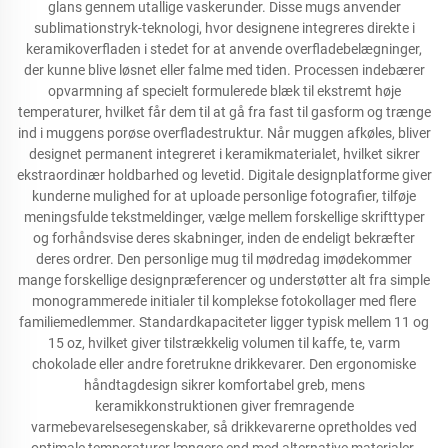
glans gennem utallige vaskerunder. Disse mugs anvender
sublimationstryk-teknologi, hvor designene integreres direkte i
keramikoverfladen i stedet for at anvende overfladebelægninger,
der kunne blive løsnet eller falme med tiden. Processen indebærer
opvarmning af specielt formulerede blæk til ekstremt høje
temperaturer, hvilket får dem til at gå fra fast til gasform og trænge
ind i muggens porøse overfladestruktur. Når muggen afkøles, bliver
designet permanent integreret i keramikmaterialet, hvilket sikrer
ekstraordinær holdbarhed og levetid. Digitale designplatforme giver
kunderne mulighed for at uploade personlige fotografier, tilføje
meningsfulde tekstmeldinger, vælge mellem forskellige skrifttyper
og forhåndsvise deres skabninger, inden de endeligt bekræfter
deres ordrer. Den personlige mug til mødredag imødekommer
mange forskellige designpræferencer og understøtter alt fra simple
monogrammerede initialer til komplekse fotokollager med flere
familiemedlemmer. Standardkapaciteter ligger typisk mellem 11 og
15 oz, hvilket giver tilstrækkelig volumen til kaffe, te, varm
chokolade eller andre foretrukne drikkevarer. Den ergonomiske
håndtagdesign sikrer komfortabel greb, mens
keramikkonstruktionen giver fremragende
varmebevarelsesegenskaber, så drikkevarerne opretholdes ved