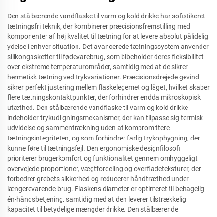
Den stålbærende vandflaske til varm og kold drikke har sofistikeret
tætningsfri teknik, der kombinerer præcisionsfremstilling med
komponenter af høj kvalitet til tætning for at levere absolut pålidelig
ydelse i enhver situation. Det avancerede tætningssystem anvender
silikongasketter til fødevarebrug, som bibeholder deres fleksibilitet
over ekstreme temperaturområder, samtidig med at de sikrer
hermetisk tætning ved trykvariationer. Præcisionsdrejede gevind
sikrer perfekt justering mellem flaskelegemet og låget, hvilket skaber
flere tætningskontaktpunkter, der forhindrer endda mikroskopisk
utæthed. Den stålbærende vandflaske til varm og kold drikke
indeholder trykudligningsmekanismer, der kan tilpasse sig termisk
udvidelse og sammentrækning uden at kompromittere
tætningsintegriteten, og som forhindrer farlig trykopbygning, der
kunne føre til tætningsfejl. Den ergonomiske designfilosofi
prioriterer brugerkomfort og funktionalitet gennem omhyggeligt
overvejede proportioner, vægtfordeling og overfladeteksturer, der
forbedrer grebets sikkerhed og reducerer håndtræthed under
længerevarende brug. Flaskens diameter er optimeret til behagelig
én-håndsbetjening, samtidig med at den leverer tilstrækkelig
kapacitet til betydelige mængder drikke. Den stålbærende