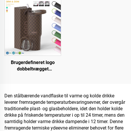
Håndtag til Rejse
genbrugelig tumbler med
flip-straw top håndtag
Brugerdefineret logo
dobbeltvægget
vakuumportabel kande i
rustfrit stål 20 oz, 32 oz,
40 oz rejsekop med låg til
varme og kolde drikke
Den stålbærende vandflaske til varme og kolde drikke
leverer fremragende temperaturbevaringsevner, der overgår
traditionelle plast- og glasbeholdere, idet den holder kolde
drikke på friskende temperaturer i op til 24 timer, mens den
samtidig holder varme drikke dampende i 12 timer. Denne
fremragende termiske ydeevne eliminerer behovet for flere