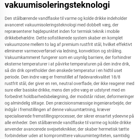
vakuumisoleringsteknologi
Den stålbærende vandflaske til varme og kolde drikke indeholder
avanceret vakuumisoleringsteknologi med dobbelt væg, der
repræsenterer højdepunktet inden for termisk teknik i mobile
drikkebehældre. Dette sofistikerede system skaber en komplet
vakuumzone mellem to lag af premium rustfrit stål, hvilket effektivt
eliminerer varmeoverførsel via ledning, konvektion og stråling.
Vakuumkammeret fungerer som en usynlig barriere, der forhindrer
eksterne temperaturer i at påvirke temperaturen på den indre drik,
så din drik opretholder den ønskede temperatur i en hidtil uset
periode. Den indre væg er fremstillet af fødevarekvalitet 18/8
rustfrit stål, der giver en ren, neutral overflade, der ikke reagerer med
sure eller basiske drikke, mens den ydre væg er udstyret med en
forbedret holdbarhedsbelægning, der modstår ridser, deformeringer
og almindelig slitage. Den præcisionsmæssige ingeniørarbejde, der
indgår i fremstillingen af denne vakuumtætning, kræver
specialiserede fremstillingsprocesser, der sikrer ensartet ydeevne på
alle enheder. Den stålbærende vandflaske til varme og kolde drikke
anvender avancerede svejseteknikker, der skaber hermetisk tætte
forbindelser uden at kompromittere vakuumintegriteten, samtidig