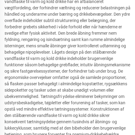
vandflaske til varm og kold drikke har en afbalanceret
vægtfordeling, der forhindrer væltning og reducerer belastningen på
håndled og underarme under bæring og drikkebevægelser. Den ydre
overflade indeholder subtil strukturering eller belægning, der
forbedrer grebets sikkerhed i våde forhold eller når hænderne er
svedige efter fysisk aktivitet. Den brede åbning fremmer nem
fyldning, rengøring og isindsætning samt kan rumme almindelige
isterninger, mens smalle åbninger giver kontrolleret udtømning og
behagelige nipoplevelser. Lågets design på den stålbærende
vandflaske til varm og kold drikke indeholder brugervenlige
funktioner såsom behagelige grebflader, intuitiv åbningsmekanisme
og sikre fastgørelsessystemer, der forhindrer tab under brug. De
ergonomiske overvejelser omfatter også de samlede proportioner,
så flasken passer behageligt i almindelige kopstætter, rygsækkens
sidepoketter og tasker uden at skabe unødigt volumen eller
ubekvemmelighed. Tætningsfri ydelse eliminerer bekymringer om
udstyrsbeskadigelse, tøjpletter eller forurening af tasker, som kan
opstå ved mindre effektive tætningssystemer. Konstruktionen af
den stålbærende vandflaske til varm og kold drikke sikrer
konsekvent tætningsydelse gennem tusindvis af åbnings- og
lukkecyklusser, samtidig med at den bibeholder den brugervenlige
betjening, som brugere forventer fra premium-drikkebehældre.