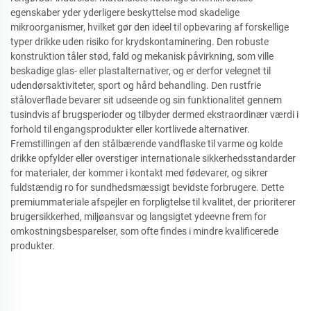
egenskaber yder yderligere beskyttelse mod skadelige
mikroorganismer, hvilket gør den ideel til opbevaring af forskellige
typer drikke uden risiko for krydskontaminering. Den robuste
konstruktion tåler stød, fald og mekanisk påvirkning, som ville
beskadige glas- eller plastalternativer, og er derfor velegnet til
udendørsaktiviteter, sport og hård behandling. Den rustfrie
ståloverflade bevarer sit udseende og sin funktionalitet gennem
tusindvis af brugsperioder og tilbyder dermed ekstraordinær værdi i
forhold til engangsprodukter eller kortlivede alternativer.
Fremstillingen af den stålbærende vandflaske til varme og kolde
drikke opfylder eller overstiger internationale sikkerhedsstandarder
for materialer, der kommer i kontakt med fødevarer, og sikrer
fuldstændig ro for sundhedsmæssigt bevidste forbrugere. Dette
premiummateriale afspejler en forpligtelse til kvalitet, der prioriterer
brugersikkerhed, miljøansvar og langsigtet ydeevne frem for
omkostningsbesparelser, som ofte findes i mindre kvalificerede
produkter.