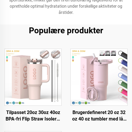
sportsdrikke, hvilket gør den til en uundværlig følgesvend for at
opretholde optimal hydratation under forskellige aktiviteter og
årstider.
Populære produkter
Tilpasset 20oz 30oz 40oz
Brugerdefineret 20 oz 32
BPA-fri Flip Straw Isoleret
oz 40 oz tumbler med låg
Rustfrit Stål Kopp Tumbler
og sugestraw, rustfrit stål
med Lættæt Låg Straw &
vakuumisoleret