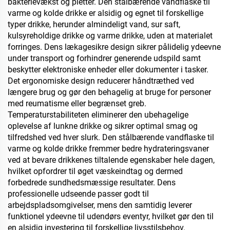
bakterievækst og pletter. Den stålbærende vandflaske til
varme og kolde drikke er alsidig og egnet til forskellige
typer drikke, herunder almindeligt vand, sur saft,
kulsyreholdige drikke og varme drikke, uden at materialet
forringes. Dens lækagesikre design sikrer pålidelig ydeevne
under transport og forhindrer generende udspild samt
beskytter elektroniske enheder eller dokumenter i tasker.
Det ergonomiske design reducerer håndtræthed ved
længere brug og gør den behagelig at bruge for personer
med reumatisme eller begrænset greb.
Temperaturstabiliteten eliminerer den ubehagelige
oplevelse af lunkne drikke og sikrer optimal smag og
tilfredshed ved hver slurk. Den stålbærende vandflaske til
varme og kolde drikke fremmer bedre hydrateringsvaner
ved at bevare drikkenes tiltalende egenskaber hele dagen,
hvilket opfordrer til øget væskeindtag og dermed
forbedrede sundhedsmæssige resultater. Dens
professionelle udseende passer godt til
arbejdspladsomgivelser, mens den samtidig leverer
funktionel ydeevne til udendørs eventyr, hvilket gør den til
en alsidig investering til forskellige livsstilsbehov.