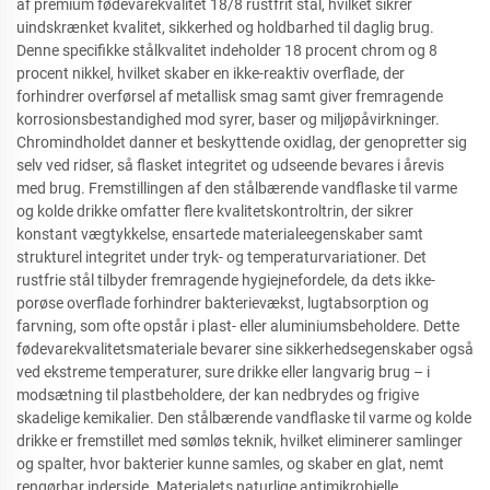
af premium fødevarekvalitet 18/8 rustfrit stål, hvilket sikrer
uindskrænket kvalitet, sikkerhed og holdbarhed til daglig brug.
Denne specifikke stålkvalitet indeholder 18 procent chrom og 8
procent nikkel, hvilket skaber en ikke-reaktiv overflade, der
forhindrer overførsel af metallisk smag samt giver fremragende
korrosionsbestandighed mod syrer, baser og miljøpåvirkninger.
Chromindholdet danner et beskyttende oxidlag, der genopretter sig
selv ved ridser, så flasket integritet og udseende bevares i årevis
med brug. Fremstillingen af den stålbærende vandflaske til varme
og kolde drikke omfatter flere kvalitetskontroltrin, der sikrer
konstant vægtykkelse, ensartede materialeegenskaber samt
strukturel integritet under tryk- og temperaturvariationer. Det
rustfrie stål tilbyder fremragende hygiejnefordele, da dets ikke-
porøse overflade forhindrer bakterievækst, lugtabsorption og
farvning, som ofte opstår i plast- eller aluminiumsbeholdere. Dette
fødevarekvalitetsmateriale bevarer sine sikkerhedsegenskaber også
ved ekstreme temperaturer, sure drikke eller langvarig brug – i
modsætning til plastbeholdere, der kan nedbrydes og frigive
skadelige kemikalier. Den stålbærende vandflaske til varme og kolde
drikke er fremstillet med sømløs teknik, hvilket eliminerer samlinger
og spalter, hvor bakterier kunne samles, og skaber en glat, nemt
rengørbar inderside. Materialets naturlige antimikrobielle