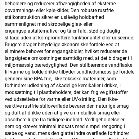
beholdere og reducerer afhængigheden af eksterne
opvarmnings- eller køle-kilder. Den robuste rustfrie
stålkonstruktion sikrer en uslåelig holdbarhed
sammenlignet med skrøbelige glas- eller
engangsplastalternativer og tåler fald, stød og daglig
slitage uden at kompromittere funktionalitet eller udseende.
Brugere drager betydelige økonomiske fordele ved at
eliminere behovet for engangsbidler, hvilket reducerer de
langsigtede omkostninger samtidig med, at det bidrager til
miljømæssig bæredygtighed. Den stålbærende vandflaske
til varme og kolde drikke tilbyder sundhedsmæssige fordele
gennem sine BPA-frie, ikke-toksiske materialer, som
forhindrer udledning af skadelige kemikalier i drikke, i
modsætning til plastbeholdere, der kan frigive giftstoffer
ved udsættelse for varme eller UV-stråling. Den ikke-
reaktive rustfrie ståloverflade bevarer den naturlige smag
og duft af drikke uden at give en metallisk smag eller
absorbere lugte fra tidligere indhold. Vedligeholdelse er
nem og kræver minimal indsats med simpel rengøring i
sæbe og vand, mens den glatte indre overflade forhindrer