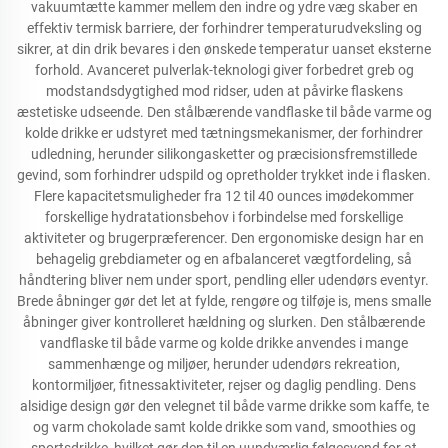
vakuumtætte kammer mellem den indre og ydre væg skaber en
effektiv termisk barriere, der forhindrer temperaturudveksling og
sikrer, at din drik bevares i den ønskede temperatur uanset eksterne
forhold. Avanceret pulverlak-teknologi giver forbedret greb og
modstandsdygtighed mod ridser, uden at påvirke flaskens
æstetiske udseende. Den stålbærende vandflaske til både varme og
kolde drikke er udstyret med tætningsmekanismer, der forhindrer
udledning, herunder silikongasketter og præcisionsfremstillede
gevind, som forhindrer udspild og opretholder trykket inde i flasken.
Flere kapacitetsmuligheder fra 12 til 40 ounces imødekommer
forskellige hydratationsbehov i forbindelse med forskellige
aktiviteter og brugerpræferencer. Den ergonomiske design har en
behagelig grebdiameter og en afbalanceret vægtfordeling, så
håndtering bliver nem under sport, pendling eller udendørs eventyr.
Brede åbninger gør det let at fylde, rengøre og tilføje is, mens smalle
åbninger giver kontrolleret hældning og slurken. Den stålbærende
vandflaske til både varme og kolde drikke anvendes i mange
sammenhænge og miljøer, herunder udendørs rekreation,
kontormiljøer, fitnessaktiviteter, rejser og daglig pendling. Dens
alsidige design gør den velegnet til både varme drikke som kaffe, te
og varm chokolade samt kolde drikke som vand, smoothies og