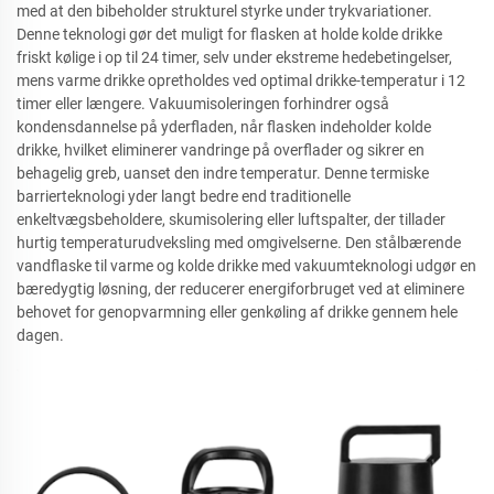
med at den bibeholder strukturel styrke under trykvariationer.
Denne teknologi gør det muligt for flasken at holde kolde drikke
friskt kølige i op til 24 timer, selv under ekstreme hedebetingelser,
mens varme drikke opretholdes ved optimal drikke-temperatur i 12
timer eller længere. Vakuumisoleringen forhindrer også
kondensdannelse på yderfladen, når flasken indeholder kolde
drikke, hvilket eliminerer vandringe på overflader og sikrer en
behagelig greb, uanset den indre temperatur. Denne termiske
barrierteknologi yder langt bedre end traditionelle
enkeltvægsbeholdere, skumisolering eller luftspalter, der tillader
hurtig temperaturudveksling med omgivelserne. Den stålbærende
vandflaske til varme og kolde drikke med vakuumteknologi udgør en
bæredygtig løsning, der reducerer energiforbruget ved at eliminere
behovet for genopvarmning eller genkøling af drikke gennem hele
dagen.