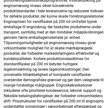
portioneringsbevidsthedsprogrammer. Kvalitetssikring på
engrosmæssig niveau sikrer konsekvente
produktstandarder i hele leverancerne og reducerer risikoen
for defekte produkter, der kunne skade forretningsrelationer.
Engrosprisen for vandflasker på 200 ml omfatter typisk
emballage til engrosbrug, der beskytter produkterne under
transport, samtidig med at den mindsker miljøpåvirkningen
gennem færre emballagematerialer pr. enhed.
Tilpasningsmuligheder på engrosmæssig niveau giver
virksomheder mulighed for at skabe mærkeprægede
produkter, der forbedrer markedsføringens effektivitet og
kundeloyaliteten. Kortere produktionsleadtimes for
standardflasker på 200 ml betyder hurtigere
lageromsætning og lavere lageromkostninger. Den
universelle tiltrækkelighed af kompakte vandflasker
overskrider demografiske grænser og gør dem velegnede til
mange forskellige målgrupper. Engroskøbsrelationer
inkluderer ofte prioriteret kundeservice, teknisk support og
fleksible betalingsbetingelser, der forbedrer virksomhedens
drift. Prisstrukturen for vandflasker på 200 ml til engrospris
understøtter svingninger i sæsonbetinget efterspørgsel og