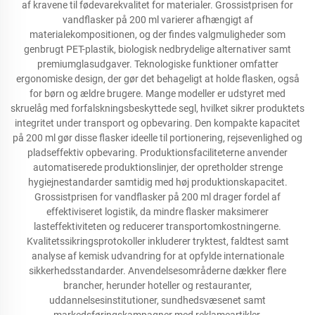
af kravene til fødevarekvalitet for materialer. Grossistprisen for
vandflasker på 200 ml varierer afhængigt af
materialekompositionen, og der findes valgmuligheder som
genbrugt PET-plastik, biologisk nedbrydelige alternativer samt
premiumglasudgaver. Teknologiske funktioner omfatter
ergonomiske design, der gør det behageligt at holde flasken, også
for børn og ældre brugere. Mange modeller er udstyret med
skruelåg med forfalskningsbeskyttede segl, hvilket sikrer produktets
integritet under transport og opbevaring. Den kompakte kapacitet
på 200 ml gør disse flasker ideelle til portionering, rejsevenlighed og
pladseffektiv opbevaring. Produktionsfaciliteterne anvender
automatiserede produktionslinjer, der opretholder strenge
hygiejnestandarder samtidig med høj produktionskapacitet.
Grossistprisen for vandflasker på 200 ml drager fordel af
effektiviseret logistik, da mindre flasker maksimerer
lasteffektiviteten og reducerer transportomkostningerne.
Kvalitetssikringsprotokoller inkluderer tryktest, faldtest samt
analyse af kemisk udvandring for at opfylde internationale
sikkerhedsstandarder. Anvendelsesområderne dækker flere
brancher, herunder hoteller og restauranter,
uddannelsesinstitutioner, sundhedsvæsenet samt