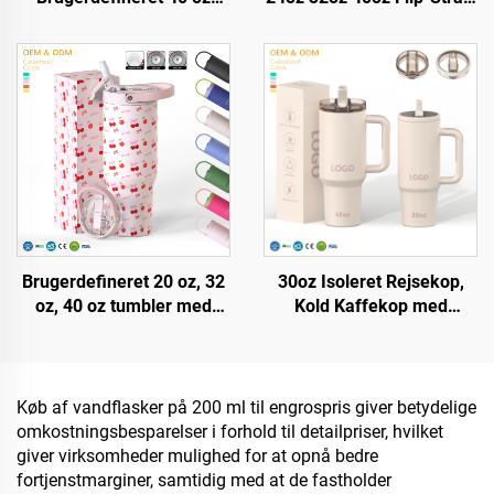
Tumbler, Isoleret,
Tumbler Bærbar Rejsekrus
Genbrugelig, Edelstål,
Stainless Steel
Dobbelt Væg, Rejseflaske
Vakuumisoleret Tumbler
med Håndtag og Stråloft
med håndtag
Brugerdefineret 20 oz, 32
30oz Isoleret Rejsekop,
oz, 40 oz tumbler med
Kold Kaffekop med
håndtag, isoleret kop med
Patentloft, Genbrugelig
flip-strohætte, rustfrit stål
Edelstål Vandflaske,
rejsekop med håndtag til
Tumbler med Håndtag og
både varm og kold drik
Stråloft
Køb af vandflasker på 200 ml til engrospris giver betydelige
omkostningsbesparelser i forhold til detailpriser, hvilket
giver virksomheder mulighed for at opnå bedre
fortjenstmarginer, samtidig med at de fastholder