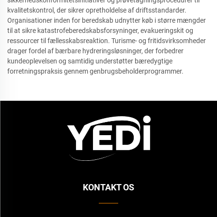
sikkerhedskonformitetsinitiativer og prøvetagningsprocedurer til
kvalitetskontrol, der sikrer opretholdelse af driftsstandarder.
Organisationer inden for beredskab udnytter køb i større mængder
til at sikre katastrofeberedskabsforsyninger, evakueringskit og
ressourcer til fællesskabsreaktion. Turisme- og fritidsvirksomheder
drager fordel af bærbare hydreringsløsninger, der forbedrer
kundeoplevelsen og samtidig understøtter bæredygtige
forretningspraksis gennem genbrugsbeholderprogrammer.
KONTAKT OS