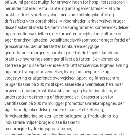
på 200 ml gør det muligt for erhverv inden for hospilitetssektoren –
herunder hoteller, restauranter og arrangementsteder – at yde
praktisk drikkevareforsyning, mens omkostningskontrol og
driftseffektivitet opretholdes. Virksomheder i erhvervslivet bruger
disse flasker til medarbejdertrivselsprogrammer, konferenceydelser
og promotionsaktiviteter, der forbedrer arbejdspladskulturen og
øger brandsynligheden. Detailhandelsvirksomheder drager fordel af
grosserpriser, der understøtter konkurrencedygtige
genforhandlermargener, samtidig med at de tilbyder kunderne
praktiske hydreringsløsninger til livet på farten. Den kompakte
størrelse gør disse flasker ideelle til luftfartsservice, togmadlavning
og andre transportanvendelser, hvor pladsbesparelse og
vægtstyring er afgørende overvejelser. Sport- og fitnesscentre
bruger flasker på 200 ml til specialiserede anvendelser, herunder
prøvedistribution, kosttilskafsblanding og hydreringstests, der
understøtter optimering af idrætsydelse. Grosserprisen for
vandflasken på 200 ml muliggør promotionsvarekampagner, der
øger brandgenkendelse gennem tilpasset etikettering,
farvekoordinering og særlige emballagevalg. Produktions- og
industrielle miljøer bruger disse flasker til
medarbejderhydreringsprogrammer,