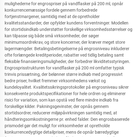
mulighederne for engrospriser på vandflasker på 200 ml, opnår
konkurrencemæssige fordele gennem forbedrede
fortjenstmargener, samtidig med at de opretholder
kvalitetsstandarder, der opfylder kundens forventninger. Modellen
for stortidsindkøb understøtter forskellige virksomhedsstørrelser og
kan tilpasse sig både små virksomheder, der søger
minimumsordrekrav, og store koncerner, der kræver meget store
lagermængder. Betalingsbetingelserne på engrosniveau inkluderer
ofte forlængede kreditperioder, rabatter ved tidlig betaling samt
fleksible finansieringsmuligheder, der forbedrer likviditetsstyringen.
Engrosprisstrukturen for vandflasker på 200 ml omfatter typisk
trinvis prissætning, der belønner større indkøb med progressivt
bedre priser, hvilket fremmer virksomhedens vækst og
kundeloyalitet. Kvalitetssikringsprotokoller på engrosniveau sikrer
konsekvente produktspecifikationer for hele ordren og eliminerer
risici for variation, som kan opstå ved flere mindre indkøb fra
forskellige kilder. Pakningsgevinster, der opnås gennem
stortidsordrer, reducerer miljøpåvirkningen samtidig med, at
håndteringsomkostningerne pr. enhed falder. Den engrosbaserede
prismodel gør det muligt for virksomheder at opretholde
konkurrencedygtige detailpriser, mens de opnår bæredygtige