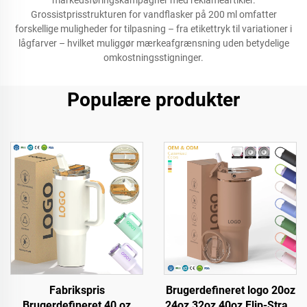
markedsføringskampagner med reklameartikler.
Grossistprisstrukturen for vandflasker på 200 ml omfatter
forskellige muligheder for tilpasning – fra etikettryk til variationer i
lågfarver – hvilket muliggør mærkeafgrænsning uden betydelige
omkostningsstigninger.
Populære produkter
Fabrikspris
Brugerdefineret logo 20oz
Brugerdefineret 40 oz
24oz 32oz 40oz Flip-Straw