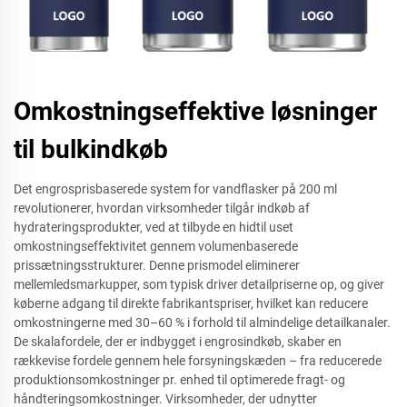
Omkostningseffektive løsninger
til bulkindkøb
Det engrosprisbaserede system for vandflasker på 200 ml
revolutionerer, hvordan virksomheder tilgår indkøb af
hydrateringsprodukter, ved at tilbyde en hidtil uset
omkostningseffektivitet gennem volumenbaserede
prissætningsstrukturer. Denne prismodel eliminerer
mellemledsmarkupper, som typisk driver detailpriserne op, og giver
køberne adgang til direkte fabrikantspriser, hvilket kan reducere
omkostningerne med 30–60 % i forhold til almindelige detailkanaler.
De skalafordele, der er indbygget i engrosindkøb, skaber en
rækkevise fordele gennem hele forsyningskæden – fra reducerede
produktionsomkostninger pr. enhed til optimerede fragt- og
håndteringsomkostninger. Virksomheder, der udnytter