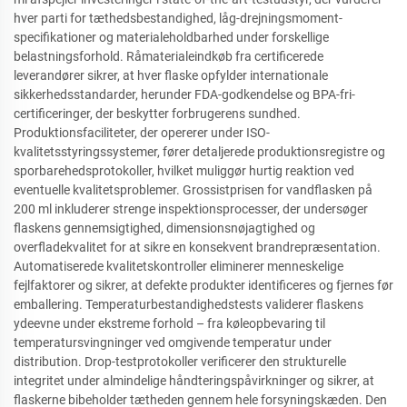
hver parti for tæthedsbestandighed, låg-drejningsmoment-
specifikationer og materialeholdbarhed under forskellige
belastningsforhold. Råmaterialeindkøb fra certificerede
leverandører sikrer, at hver flaske opfylder internationale
sikkerhedsstandarder, herunder FDA-godkendelse og BPA-fri-
certificeringer, der beskytter forbrugerens sundhed.
Produktionsfaciliteter, der opererer under ISO-
kvalitetsstyringssystemer, fører detaljerede produktionsregistre og
sporbarehedsprotokoller, hvilket muliggør hurtig reaktion ved
eventuelle kvalitetsproblemer. Grossistprisen for vandflasken på
200 ml inkluderer strenge inspektionsprocesser, der undersøger
flaskens gennemsigtighed, dimensionsnøjagtighed og
overfladekvalitet for at sikre en konsekvent brandrepræsentation.
Automatiserede kvalitetskontroller eliminerer menneskelige
fejlfaktorer og sikrer, at defekte produkter identificeres og fjernes før
emballering. Temperaturbestandighedstests validerer flaskens
ydeevne under ekstreme forhold – fra køleopbevaring til
temperatursvingninger ved omgivende temperatur under
distribution. Drop-testprotokoller verificerer den strukturelle
integritet under almindelige håndteringspåvirkninger og sikrer, at
flaskerne bibeholder tætheden gennem hele forsyningskæden. Den