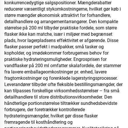
konkurrencedygtige salgspositioner. Mængderabatter
reducerer væsentligt stykomkostningerne, hvilket gør køb i
større mængder økonomisk attraktivt for forhandlere,
detailhandlere og arrangementarrangører. Den kompakte
størrelse på 200 ml tilbyder praktiske fordele, som større
flasker ikke kan matche, især i miljøer med begrænset
plads, hvor lagerpladsens effektivitet er afgørende. Disse
flasker passer perfekt i madpakker, små tasker og
kopholder, og imødekommer forbrugernes behov for
praktiske hydrateringsmuligheder. Engrosprisen for
vandflasker på 200 ml omfatter skalafordele, der stammer
fra lavere emballageomkostninger pr. enhed, lavere
fragtomkostninger og forenklede lagerstyringsprocesser.
Leverandører tilbyder ofte fleksible bestillingsmængder, der
kan tilpasses forskellige virksomhedsstørrelser – fra små
detailhandlere til store distributionsvirksomheder. Den
håndterlige portionstørrelse tiltrækker sundhedsbevidste
forbrugere, der foretrækker kontrollerede
hydrateringsmængder, hvilket gør disse flasker
fremragende til kosthåndtering og