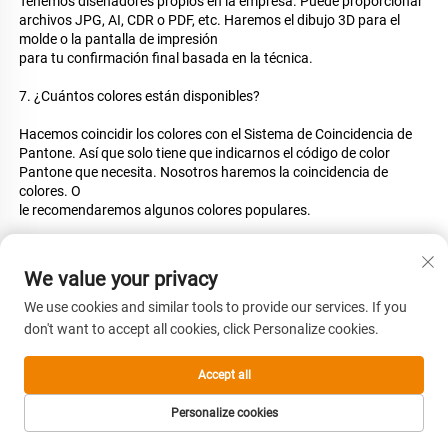
Tenemos diseñadores propios en la empresa. Puede proporcionar 
archivos JPG, AI, CDR o PDF, etc. Haremos el dibujo 3D para el 
molde o la pantalla de impresión 
para tu confirmación final basada en la técnica. 
7. ¿Cuántos colores están disponibles? 
Hacemos coincidir los colores con el Sistema de Coincidencia de 
Pantone. Así que solo tiene que indicarnos el código de color 
Pantone que necesita. Nosotros haremos la coincidencia de 
colores. O 
le recomendaremos algunos colores populares. 
8. ¿Qué tipos de certificado tiene? 
We value your privacy
FDA, LFGB, REACH, FCM 
We use cookies and similar tools to provide our services. If you
9. ¿Cuál es su plazo de pago? 
don't want to accept all cookies, click Personalize cookies.
Nuestro plazo de pago habitual es T/T 30% de depósito después 
Accept all
de firmar el pedido y 70% contra copia del B/L. También 
aceptamos L/C a la vista. 
Personalize cookies
CORREO
PÁGINA DE INICIO
PRODUCTOS
TEL