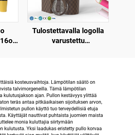
go
Tulostettavalla logolla
 16oz
varustettu
kaksinkertaisen
o
seinämän omaava,
n
kannella varustettu
n
matkapullo,
vittäisiä kosteusvaihtoja. Lämpötilan säätö on
hvista talvimorgeneilla. Tämä lämpötilan
i
ruostumatonta terästä,
a kulutusjakson ajan. Pullon kestävyys ylittää
lla
20 unssia, 32 unssia, 40
aton teräs antaa pitkäaikaisen sijoituksen arvon,
lmistetun pullon käyttö tuo terveydellisiä etuja
unssia, matkatuoppi
ta. Käyttäjät nauttivat puhtaista juomien maista
kansi katissa lämpimille
ttelee monia kuluttajia siirtymään
en kulutusta. Yksi laadukas eristetty pullo korvaa
ja kylmille juomille