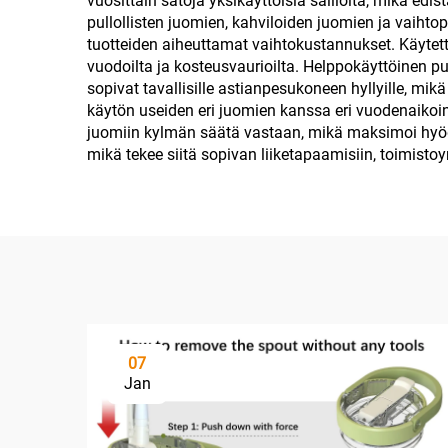
vuosittain satoja yksikäyttöisiä säiliöitä, mikä ed
pullollisten juomien, kahviloiden juomien ja vaiht
tuotteiden aiheuttamat vaihtokustannukset. Käytett
vuodoilta ja kosteusvaurioilta. Helppokäyttöinen pu
sopivat tavallisille astianpesukoneen hyllyille, mi
käytön useiden eri juomien kanssa eri vuodenaikoin
juomiin kylmän säätä vastaan, mikä maksimoi hyödyn
mikä tekee siitä sopivan liiketapaamisiin, toimistoy
07
Jan