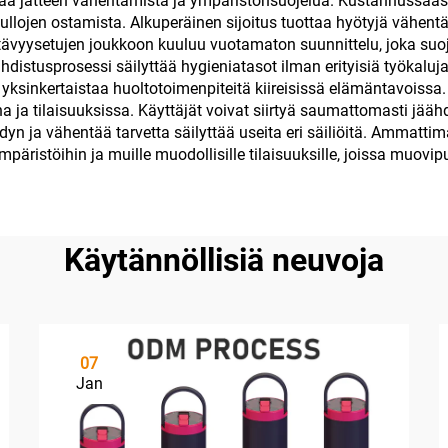
istää jätteen vähentämistä ja ympäristönsuojelua. Kustannussääst
opullojen ostamista. Alkuperäinen sijoitus tuottaa hyötyjä väh
ävyysetujen joukkoon kuuluu vuotamaton suunnittelu, joka suoje
hdistusprosessi säilyttää hygieniatasot ilman erityisiä työkalu
kä yksinkertaistaa huoltotoimenpiteitä kiireisissä elämäntavois
a ja tilaisuuksissa. Käyttäjät voivat siirtyä saumattomasti jää
 ja vähentää tarvetta säilyttää useita eri säiliöitä. Ammattima
mpäristöihin ja muille muodollisille tilaisuuksille, joissa muovi
Käytännöllisiä neuvoja
07
Jan