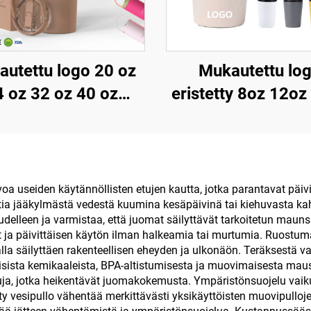
utettu logo 20 oz
Mukautettu lo
4 oz 32 oz 40 oz
eristetty 8oz 12oz
tyvä strutsiämpäri
ruostumaton
nulla, kannettava
teräskahvipull
matkamuki
matkakäyttöö
ostumattomasta
kaksiseinäine
rvoa useiden käytännöllisten etujen kautta, jotka parantavat päi
ttia jääkylmästä vedestä kuumina kesäpäivinä tai kiehuvasta ka
teräksestä,
tyhjiökahvimuk
udelleen ja varmistaa, että juomat säilyttävät tarkoitetun mauns
hjiöeristetty muki
portaatilattoma
ut ja päivittäisen käytön ilman halkeamia tai murtumia. Ruostum
alla säilyttäen rakenteellisen eheyden ja ulkonäön. Teräksestä va
kannella
lisista kemikaaleista, BPA-altistumisesta ja muovimaisesta maus
suja, jotka heikentävät juomakokemusta. Ympäristönsuojelu vaiku
etty vesipullo vähentää merkittävästi yksikäyttöisten muovipulloj