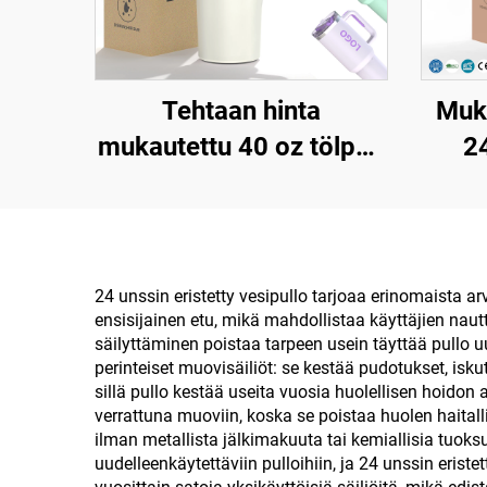
Tehtaan hinta
Muka
mukautettu 40 oz tölppä
2
eristetty
kään
uudelleenkäytettävä
kan
ruostumaton teräksinen
kaksinkertainen seinämä
ru
24 unssin eristetty vesipullo tarjoaa erinomaista a
ensisijainen etu, mikä mahdollistaa käyttäjien nau
matkakuppi pullo
säilyttäminen poistaa tarpeen usein täyttää pullo u
kahvalla ja pilleri
ty
perinteiset muovisäiliöt: se kestää pudotukset, isk
sillä pullo kestää useita vuosia huolellisen hoidon 
kantelella
verrattuna muoviin, koska se poistaa huolen haital
ilman metallista jälkimakuuta tai kemiallisia tuok
uudelleenkäytettäviin pulloihiin, ja 24 unssin erist