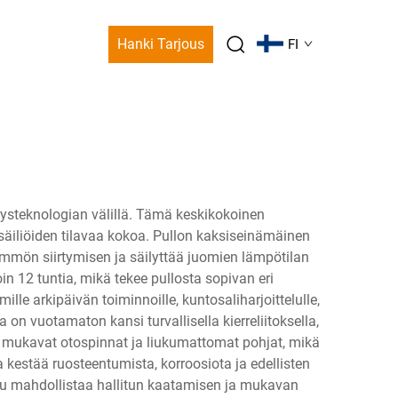
Hanki Tarjous
FI
ytysteknologian välillä. Tämä keskikokoinen
 säiliöiden tilavaa kokoa. Pullon kaksiseinämäinen
ämmön siirtymisen ja säilyttää juomien lämpötilan
n 12 tuntia, mikä tekee pullosta sopivan eri
lle arkipäivän toiminnoille, kuntosaliharjoittelulle,
a on vuotamaton kansi turvallisella kierreliitoksella,
n mukavat otospinnat ja liukumattomat pohjat, mikä
estää ruosteentumista, korroosiota ja edellisten
suu mahdollistaa hallitun kaatamisen ja mukavan