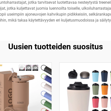
harrastajat, jotka tarvitsevat luotettavaa nesteytystä treeneihi
t, jotka kuljettavat juomia luennoilta toiselle, ulkoiluharrastajat
opii useimpiin ajoneuvojen kahvikupin pidikkeisiin, selkärankapu
ihin, mikä takaa käytettävyyden eri kuljetusmuodoissa ja säilyty
Uusien tuotteiden suositus