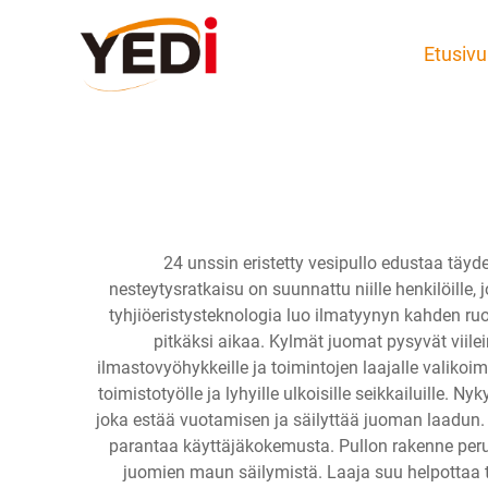
Etusivu
24 unssin eristetty vesipullo edustaa täyd
nesteytysratkaisu on suunnattu niille henkilöille
tyhjiöeristysteknologia luo ilmatyynyn kahden ru
pitkäksi aikaa. Kylmät juomat pysyvät viile
ilmastovyöhykkeille ja toimintojen laajalle valikoim
toimistotyölle ja lyhyille ulkoisille seikkailuille. 
joka estää vuotamisen ja säilyttää juoman laadun.
parantaa käyttäjäkokemusta. Pullon rakenne peru
juomien maun säilymistä. Laaja suu helpottaa t