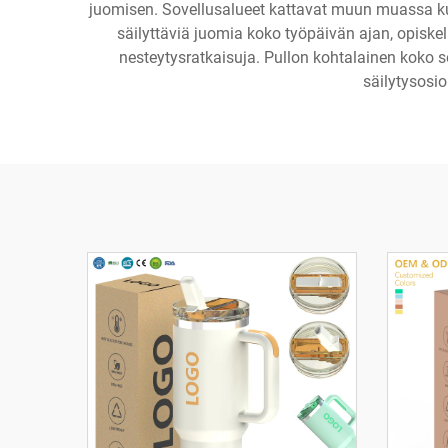
juomisen. Sovellusalueet kattavat muun muassa kunto
säilyttäviä juomia koko työpäivän ajan, opiskelija
nesteytysratkaisuja. Pullon kohtalainen koko s
säilytysosio