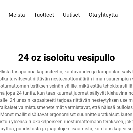
Meistä
Tuotteet
Uutiset
Ota yhteyttä
24 oz isoloitu vesipullo
ellistä tasapainoa kapasiteetin, kantavuuden ja lämpötilan säil
, jotka tarvitsevat riittävän nesteenottomäärän ilman suurempien
ostumattoman teräksen seinän välille, mikä estää tehokkaasti l
inä jopa 24 tuntia, kun taas kuumat juomat säilyvät kiehuvina noi
alle. 24 unssin kapasiteetti tarjoaa riittävän nesteytyksen useimmi
Nykyaikaiset valmistusmenetelmät varmistavat, että näissä pulloiss
 Monet mallit sisältävät ergonomiset suunnitteluratkaisut, kute
stuu yleensä ruokakelpoiseen ruostumattomaan teräkseen, joka k
äyttöä, puhdistusta ja jääpalojen lisäämistä, kun taas kapea 