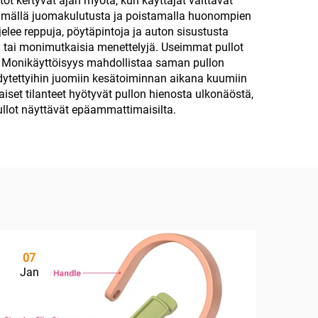
öt kertyvät ajan myötä, kun käyttäjät välttävät
entämällä juomakulutusta ja poistamalla huonompien
lee reppuja, pöytäpintoja ja auton sisustusta
ja tai monimutkaisia menettelyjä. Useimmat pullot
sa. Monikäyttöisyys mahdollistaa saman pullon
hdytettyihin juomiin kesätoiminnan aikana kuumiin
iset tilanteet hyötyvät pullon hienosta ulkonäöstä,
pullot näyttävät epäammattimaisilta.
07
Jan