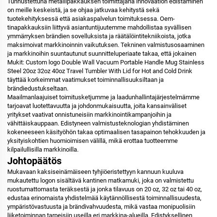
Tunnustettuna metallipakkauksen toimittajana innovaation edistäminen
on meille keskeistä, ja se ohjaa jatkuvaa kehitystä sekä
tuotekehityksessä että asiakaspalvelun toimituksessa. Oem-
tinapakkauksiin liittyvä asiantuntijuutemme mahdollistaa syvällisen
ymmärryksen brändien sovelluksista ja räätälöintitekniikoista, jotka
maksimoivat markkinoinnin vaikutuksen. Tekninen valmistusosaaminen
ja markkinoihin suuntautunut suunnitteluperiaate takaa, että jokainen
Mukit: Custom logo Double Wall Vacuum Portable Handle Mug Stainless
Steel 20oz 32oz 40oz Travel Tumbler With Lid for Hot and Cold Drink
täyttää korkeimmat vaatimukset toiminnallisuuksiltaan ja
brändiedustukseltaan.
Maailmanlaajuiset toimitusketjumme ja laadunhallintajärjestelmämme
tarjoavat luotettavuutta ja johdonmukaisuutta, joita kansainväliset
yritykset vaativat onnistuneisiin markkinointikampanjoihin ja
vähittäiskauppaan. Edistyneen valmistusteknologian yhdistäminen
kokeneeseen käsityöhön takaa optimaalisen tasapainon tehokkuuden ja
yksityiskohtien huomioimisen välillä, mikä erottaa tuotteemme
kilpailullisilla markkinoilla.
Johtopäätös
Mukavaan kaksiseinämäiseen tyhjiöeristettyyn kannuun kuuluva
mukautettu logon sisältävä kantinen matkamuki, joka on valmistettu
ruostumattomasta teräksestä ja jonka tilavuus on 20 oz, 32 oz tai 40 oz,
edustaa erinomaista yhdistelmää käytännöllisestä toiminnallisuudesta,
ympäristövastuusta ja brändivahvuudesta, mikä vastaa monipuolisiin
liiketoiminnan tarpeisiin useilla eri markkina-alueilla. Edistyksellinen