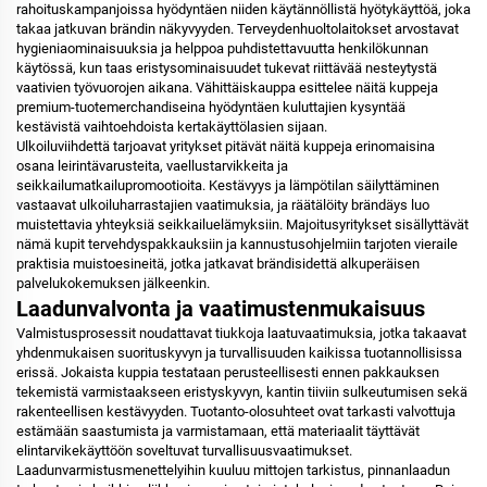
rahoituskampanjoissa hyödyntäen niiden käytännöllistä hyötykäyttöä, joka
takaa jatkuvan brändin näkyvyyden. Terveydenhuoltolaitokset arvostavat
hygieniaominaisuuksia ja helppoa puhdistettavuutta henkilökunnan
käytössä, kun taas eristysominaisuudet tukevat riittävää nesteytystä
vaativien työvuorojen aikana. Vähittäiskauppa esittelee näitä kuppeja
premium-tuotemerchandiseina hyödyntäen kuluttajien kysyntää
kestävistä vaihtoehdoista kertakäyttölasien sijaan.
Ulkoiluviihdettä tarjoavat yritykset pitävät näitä kuppeja erinomaisina
osana leirintävarusteita, vaellustarvikkeita ja
seikkailumatkailupromootioita. Kestävyys ja lämpötilan säilyttäminen
vastaavat ulkoiluharrastajien vaatimuksia, ja räätälöity brändäys luo
muistettavia yhteyksiä seikkailuelämyksiin. Majoitusyritykset sisällyttävät
nämä kupit tervehdyspakkauksiin ja kannustusohjelmiin tarjoten vieraile
praktisia muistoesineitä, jotka jatkavat brändisidettä alkuperäisen
palvelukokemuksen jälkeenkin.
Laadunvalvonta ja vaatimustenmukaisuus
Valmistusprosessit noudattavat tiukkoja laatuvaatimuksia, jotka takaavat
yhdenmukaisen suorituskyvyn ja turvallisuuden kaikissa tuotannollisissa
erissä. Jokaista kuppia testataan perusteellisesti ennen pakkauksen
tekemistä varmistaakseen eristyskyvyn, kantin tiiviin sulkeutumisen sekä
rakenteellisen kestävyyden. Tuotanto-olosuhteet ovat tarkasti valvottuja
estämään saastumista ja varmistamaan, että materiaalit täyttävät
elintarvikekäyttöön soveltuvat turvallisuusvaatimukset.
Laadunvarmistusmenettelyihin kuuluu mittojen tarkistus, pinnanlaadun