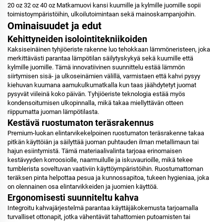
20 oz 32 oz 40 oz Matkamuovi kansi kuumille ja kylmille juomille sopii
toimistoympäristöihin, ulkoilutoimintaan sekä mainoskampanjoihin.
Ominaisuudet ja edut
Kehittyneiden isolointitekniikoiden
Kaksiseinäinen tyhjiöeriste rakenne luo tehokkaan lämmöneristeen, joka
merkittävästi parantaa lämpötilan säilytyskykyä sekä kuumille että
kylmille juomille. Tämä innovatiivinen suunnittelu estää lämmön
siirtymisen sisä- ja ulkoseinämien välillä, varmistaen että kahvi pysyy
kiehuvan kuumana aamukulkumatkalla kun taas jäähdytetyt juomat
pysyvät viileinä koko päivän. Tyhjiöeriste teknologia estää myös
kondensoitumisen ulkopinnalla, mikä takaa miellyttävän otteen
riippumatta juoman lämpötilasta.
Kestävä ruostumaton teräsrakennus
Premium-luokan elintarvikekelpoinen ruostumaton teräsrakenne takaa
pitkän käyttöiän ja säilyttää juoman puhtauden ilman metallimaun tai
hajun esiintymistä. Tämä materiaalivalinta tarjoaa erinomaisen
kestävyyden korroosiolle, naarmuilulle ja iskuvaurioille, mikä tekee
tumblerista soveltuvan vaativiin käyttöympäristöihin. Ruostumattoman
teräksen pinta helpottaa pesua ja kunnossapitoa, tukeen hygieniaa, joka
on olennainen osa elintarvikkeiden ja juomien käyttöä.
Ergonomisesti suunniteltu kahva
Integroitu kahvajärjestelmä parantaa käyttäjäkokemusta tarjoamalla
turvalliset ottonapit, jotka vähentävät tahattomien putoamisten tai