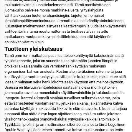
mukautettavista suunnitteluelementeistä. Tämä monikäyttöinen
juomakulho palvelee monia markkina-alueita, yrityslahjoista
vähittäiskaupan tuotemerchandisingiin, tarjoten erinomaiset
lämpötilanpidätysominaisuudet ammattimaisine brändäystoimintoineen.
Kuluttajien mieltymysten siirtyessä kestävämpiin ja uudelleenkäytettäviin
vaihtoehtoihin, tämä ruostumattomasta teräksestä valmistettu
matkakannu vastaa sekä ympäristötietoisuuteen että käytännön
arkipäivän vaatimuksiin.
Tuotteen yleiskatsaus
Tämä premium-matkatuulipussi esittelee kehittynyttä kaksiseinämäistä
tyhjiörakennetta, joka on suunniteltu säilyttämään juomien lämpötila
pitkäksi aikaa samalla kun varmistetaan käyttäjän mukavuus
ergonomisen kahvan ansiosta. Rostumaton teräksinen rakenne tarjoaa
kestävyyttä ja vastustuskykyä päivittäiselle kulutukselle, mikä tekee siitä
ideaalin valinnan sekä henkilökohtaiseen käyttöön että mainoskäyttöön.
Useissa eri tilavuusvaihtoehdoissa saatavana oleva monikäyttöinen
juomapullo soveltuu monenlaisiin käyttöhavaintoihin ja kulutustarpeisiin.
Integroitu kanttolukkomalli sisältää turvalliset sulkumekanismit, jotka
estävät nesteiden vuodamisen kuljetuksen aikana, ja kannettava kahva
parantaa käyttäjän mukavuutta liikkuville elämäntavoille. Ulkopinta tarjoaa
runsaasti tilaa räätälöidyn logon sijoittamiseen, mikä muuttaa jokaisen
yksikön tehokkaaksi brändityökaluksi yrityksille kaikkialla toimialoilla.
Tyylikkään profiilin ja ammattimaisen ulkonäön ansiosta tämä Logollinen
Double Wall -tyhjiöeristeinen kannettava kahva-muki ruostumaton teräs