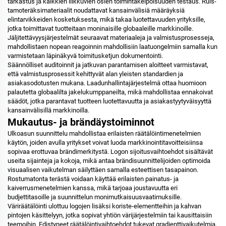
tarkastus ja kaikkien liikkuvien osien toimintakelpoisuuden testaus. Ruis­
tamo­teräk­si­materiaalit noudattavat kansainvälisiä määräyksiä
elintarvikkeiden kosketuksesta, mikä takaa luotettavuuden yrityksille,
jotka toimittavat tuotteitaan moninaisille globaaleille markkinoille.
Jäljitettävyysjärjestelmät seuraavat materiaaleja ja valmistusprosesseja,
mahdollistaen nopean reagoinnin mahdollisiin laatuongelmiin samalla kun
varmistetaan läpinäkyvä toimitusketjun dokumentointi.
Säännölliset auditoinnit ja jatkuvan parantamisen aloitteet varmistavat,
että valmistusprosessit kehittyvät alan yleisten standardien ja
asiakasodotusten mukana. Laadunhallintajärjestelmä ottaa huomioon
palautetta globaalilta jakelukumppaneilta, mikä mahdollistaa ennakoivat
säädöt, jotka parantavat tuotteen luotettavuutta ja asiakastyytyväisyyttä
kansainvälisillä markkinoilla.
Mukautus- ja brändäystoiminnot
Ulkoasun suunnittelu mahdollistaa erilaisten räätälöintimenetelmien
käytön, joiden avulla yritykset voivat luoda markkinointitavoitteisiinsa
sopivaa erottuvaa brändimerkitystä. Logon sijoitusvaihtoehdot sisältävät
useita sijainteja ja kokoja, mikä antaa brändisuunnittelijoiden optimoida
visuaalisen vaikutelman säilyttäen samalla esteettisen tasapainon.
Rostumatonta terästä voidaan käyttää erilaisten painatus- ja
kaiverrusmenetelmien kanssa, mikä tarjoaa joustavuutta eri
budjettitasoille ja suunnittelun monimutkaisuusvaatimuksille.
Väriräätälöinti ulottuu logojen lisäksi koriste-elementteihin ja kahvan
pintojen käsittelyyn, jotka sopivat yhtiön värijärjestelmiin tai kausittaisiin
teemoihin. Edistyneet räätälöintivaihtoehdot tukevat gradienttivaikutelmia,