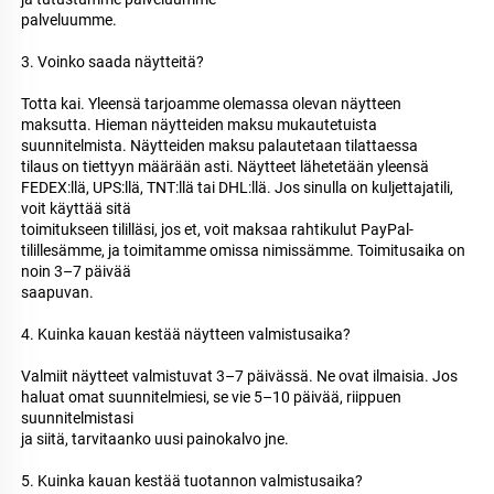
palveluumme. 
3. Voinko saada näytteitä? 
Totta kai. Yleensä tarjoamme olemassa olevan näytteen 
maksutta. Hieman näytteiden maksu mukautetuista 
suunnitelmista. Näytteiden maksu palautetaan tilattaessa 
tilaus on tiettyyn määrään asti. Näytteet lähetetään yleensä 
FEDEX:llä, UPS:llä, TNT:llä tai DHL:llä. Jos sinulla on kuljettajatili, 
voit käyttää sitä 
toimitukseen tililläsi, jos et, voit maksaa rahtikulut PayPal-
tilillesämme, ja toimitamme omissa nimissämme. Toimitusaika on 
noin 3–7 päivää 
saapuvan. 
4. Kuinka kauan kestää näytteen valmistusaika? 
Valmiit näytteet valmistuvat 3–7 päivässä. Ne ovat ilmaisia. Jos 
haluat omat suunnitelmiesi, se vie 5–10 päivää, riippuen 
suunnitelmistasi 
ja siitä, tarvitaanko uusi painokalvo jne. 
5. Kuinka kauan kestää tuotannon valmistusaika? 