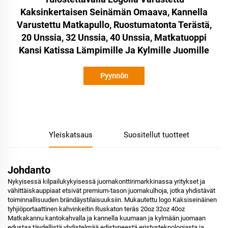
Kaksinkertaisen Seinämän Omaava, Kannella
Varustettu Matkapullo, Ruostumatonta Terästä,
20 Unssia, 32 Unssia, 40 Unssia, Matkatuoppi
Kansi Katissa Lämpimille Ja Kylmille Juomille
Pyynnön
lähettäminen
Yleiskatsaus
Suositellut tuotteet
Johdanto
Nykyisessä kilpailukykyisessä juomakonttirimarkkinassa yritykset ja
vähittäiskauppiaat etsivät premium-tason juomakulhoja, jotka yhdistävät
toiminnallisuuden brändäystilaisuuksiin. Mukautettu logo Kaksiseinäinen
tyhjiöportaattinen kahvinkeitin Ruskaton teräs 20oz 32oz 40oz
Matkakannu kantokahvalla ja kannella kuumaan ja kylmään juomaan
edustaa täydellistä yhdistelmää edistyneestä eristysteknologiasta ja