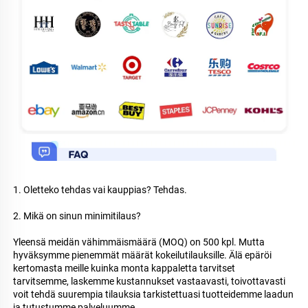
1. Oletteko tehdas vai kauppias? Tehdas. 
2. Mikä on sinun minimitilaus? 
Yleensä meidän vähimmäismäärä (MOQ) on 500 kpl. Mutta 
hyväksymme pienemmät määrät kokeilutilauksille. Älä epäröi 
kertomasta meille kuinka monta kappaletta tarvitset 
tarvitsemme, laskemme kustannukset vastaavasti, toivottavasti 
voit tehdä suurempia tilauksia tarkistettuasi tuotteidemme laadun 
ja tutustumme palveluumme 