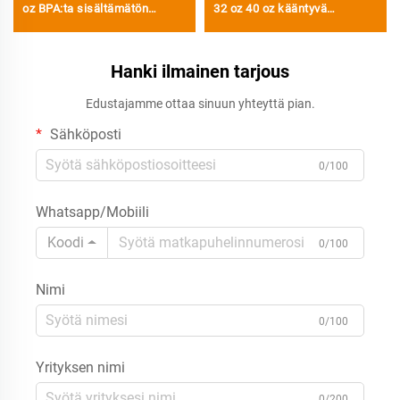
oz BPA:ta sisältämätön
32 oz 40 oz kääntyvä
kääntyvä paju, eristetty
strutsiämpäri kannulla,
ruostumattomasta teräksestä
kannettava matkamuki
valmistettu kuppi/kannu
Hanki ilmainen tarjous
ruostumattomasta
vuotosuojatulla kannella,
teräksestä, tyhjiöeristetty
Edustajamme ottaa sinuun yhteyttä pian.
pajulla ja kahvalla
muki
matkakäyttöön
Sähköposti
0/100
Whatsapp/Mobiili
Koodi
0/100
Nimi
0/100
Yrityksen nimi
0/200