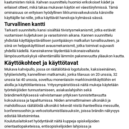
kaatumisten riskiä. Kahvan suunnittelu huomioi erikokoiset kädet ja
erilaiset otteet, mikä takaa mukavan käytön eri väestöryhmissä. Tämä
ominaisuus on erityisen hyödyllinen liikkumisvaikeuksista kärsiville
käyttäjille tai niille, jotka käyttävät hanskoja kylmässä sässä.
Turvallinen kantti
Tarkasti suunniteltu kansi sisältää tiivistysmekanismit, jotka estävät
vuotamisen kuljetuksen ja varastoinnin aikana. Kannen suunnittelu
yhdistää käyttäjäystävällisen juontipääsyn matkailun turvallisuuteen, ja
siinä on helppokäyttöiset avausmekanismit, jotka toimivat sujuvasti
yhdellä kädellä. Kansirakenne täydentää kokonaisvaltaista
lämpösuorituskykyä vähentämällä lämmön pakenevuutta yläaukon kautta.
Käyttökohteet ja käyttötavat
Mukava kahvipullo, jossa on räätälöitävä logotuloste, kaksiseinäinen,
tyhjiöeristetty, kannellinen matkamuki, jonka tilavuus on 20 unssia, 32
unssia tai 40 unssia, soveltuu monenlaisiin markkinointikäyttöihin eri
aloilla ja käyttötilanteissa. Yritysympäristöissä näitä mukeja käytetään
työntekijöiden tunnustamiseen, asiakaslahjoihin sekä
brändimerkityksessä vahvistamaan yrityksen tunnistettavuutta
kokouksissa ja tapahtumissa. Niiden ammattimainen ulkonäkö ja
mahdollisuus räätälöidä ulkonäkö tekevät niistä ihanteellisia messuille,
konferensseihin ja verkostoitumistilaisuuksiin, joissa brändin näkyvyys
edistää liiketoimintaa.
Koulutuslaitokset hyödyntävät näitä kuppeja opiskelijoiden
orientaatiopaketeissa, entisopiskelijoiden lahjoissa ja