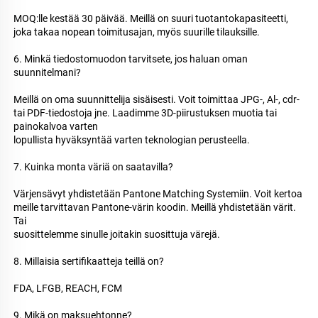
MOQ:lle kestää 30 päivää. Meillä on suuri tuotantokapasiteetti, 
joka takaa nopean toimitusajan, myös suurille tilauksille. 
6. Minkä tiedostomuodon tarvitsete, jos haluan oman 
suunnitelmani? 
Meillä on oma suunnittelija sisäisesti. Voit toimittaa JPG-, Al-, cdr- 
tai PDF-tiedostoja jne. Laadimme 3D-piirustuksen muotia tai 
painokalvoa varten 
lopullista hyväksyntää varten teknologian perusteella. 
7. Kuinka monta väriä on saatavilla? 
Värjensävyt yhdistetään Pantone Matching Systemiin. Voit kertoa 
meille tarvittavan Pantone-värin koodin. Meillä yhdistetään värit. 
Tai 
suosittelemme sinulle joitakin suosittuja värejä. 
8. Millaisia sertifikaatteja teillä on? 
FDA, LFGB, REACH, FCM 
9. Mikä on maksuehtonne? 