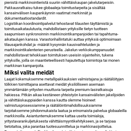
pienistä markkinointieristä suuriin vähittäiskaupan jakelutarpeisiin.
Pakkausratkaisu tukee globaaleja toimitustarpeita ja sisältää
kansainvälisen kaupankäynnin vaatimat merkinnät ja
dokumentaatiostandardit.
Logistiikan koordinointipalvelut tehostavat tilausten täyttämistä ja
toimitusaikataulutusta, mahdollistaen yrityksille tietyn tuotteen
saapumisen synkronoinnin markkinointikampanjoiden tai tapahtuma-
aikataulujen kanssa. Varastonhallintatuki auttaa yrityksiä optimoimaan
tilausajankohdat ja -määrät kysynnän kausivaihteluiden ja
markkinointikalenterien perusteella. Jakelun verkkokumppanuudet
mahdollistavat tehokkaan toimituksen useisiin sijainteihin, tukena
yrityksille, joilla on maantieteellisesti hajautettuja toimintoja tai monen
markkinan kampanjoita.
Miksi valita meidät
Laajat kokemuksemme metallipakkauksien valmistajana ja räätälöityjen
tölkkien toimittajana asettavat meidät yksilölliseen asemaan
ymmärtämään yritysten muuttuvia tarpeita premium-lasiratkaisuja
hakiessa. Pitkän aikaa kestäneen yhteistyön kansainvälisten jakelijoiden
ja vähittäiskauppiaiden kanssa kautta olemme hioineet
valmistusprosessiamme ja räätälöintimahdollisuuksiamme
tarjotaksemme johdonmukaista laatua ja erinomaista palvelua globaaleilla
markkinoilla. Asiantuntemuksemme kattaa useita toimialoja,
yritystavarankuljetuksesta vähittäismyyntikehitykseen, ja se tarjoaa
tietotaitoa, joka parantaa tuotesuunnittelua ja markkinasijoittelua.