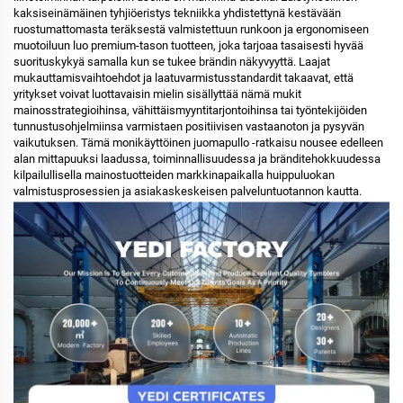
kaksiseinämäinen tyhjiöeristys tekniikka yhdistettynä kestävään
ruostumattomasta teräksestä valmistettuun runkoon ja ergonomiseen
muotoiluun luo premium-tason tuotteen, joka tarjoaa tasaisesti hyvää
suorituskykyä samalla kun se tukee brändin näkyvyyttä. Laajat
mukauttamisvaihtoehdot ja laatuvarmistusstandardit takaavat, että
yritykset voivat luottavaisin mielin sisällyttää nämä mukit
mainosstrategioihinsa, vähittäismyyntitarjontoihinsa tai työntekijöiden
tunnustusohjelmiinsa varmistaen positiivisen vastaanoton ja pysyvän
vaikutuksen. Tämä monikäyttöinen juomapullo -ratkaisu nousee edelleen
alan mittapuuksi laadussa, toiminnallisuudessa ja bränditehokkuudessa
kilpailullisella mainostuotteiden markkinapaikalla huippuluokan
valmistusprosessien ja asiakaskeskeisen palveluntuotannon kautta.