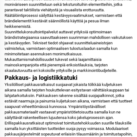
moniväriseen suunnitteluun sekä teksturoituihin elementteihin, jotka
parantavat taktiilista viehätystä ja visuaalista erottuvuutta.
Räätälöintiprosessi säilyttää kestävyysvaatimukset, varmistaen että
brändielementit kestävät säännöllistä käyttöä ja pesua ilman
heikkenemistä.
Suunnittelukonsultointipalvelut auttavat yrityksiä optimoimaan
brändistrategiaansa saavuttaakseen suurimman mahdollisen vaikutuksen
ja kestävyyden. Tekniset tiedot ohjaavat suunnitteluaineistojen
valmistelua, varmistaen optimaalisen tulostuslaadun samalla kun
minimoitetaan asennuksen monimutkaisuus.
Mukauttamismahdollisuudet tukevat sekä laajamittaisia
mainoskampanjoita että pienempiä erikoistilauksia, tarjoten
skaalautuvuutta eri kokoisille yrityksille ja markkinointibudjeteille.
Pakkaus- ja logistiikkatuki
Yksilölliset pakkausratkaisut suojaavat jokaista tölkkää kuljetuksen
aikana samalla tarjoten houkuttelevan esitystavan vähittäiskauppaan tai
lahjatarkoituksiin. Pakkauksen rakenne sisältää suojapalkinnot, jotka
estävät naarmuja ja painumia kuljetuksen aikana, varmistaen että tuotteet
saapuvat virheettömässä kunnossa. Ympäristöystävälliset
pakkausmateriaalit vastaavat ympäristötietoisuutta samalla kun ne
säilyttävät rakenteellisen lujuutensa koko jakeluprosessin ajan.
Erillispakkausratkaisut optimoivat toimitustehokkuuden suurille tilauksille
samalla kun yksittäisten tuotteiden suoja pysyy voimassa. Modulaariset
pakkausjärjestelmät sopeutuvat erilaisiin tilausmääriin ja toimitustapoihin,