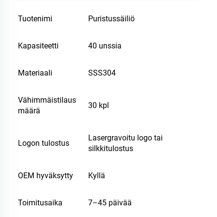
Tuotenimi
Puristussäiliö
Kapasiteetti
40 unssia
Materiaali
SSS304
Vähimmäistilaus
30 kpl
määrä
Lasergravoitu logo tai
Logon tulostus
silkkitulostus
OEM hyväksytty
Kyllä
Toimitusaika
7–45 päivää