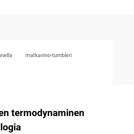
nnella
matkavino-tumbleri
inen termodynaminen
logia