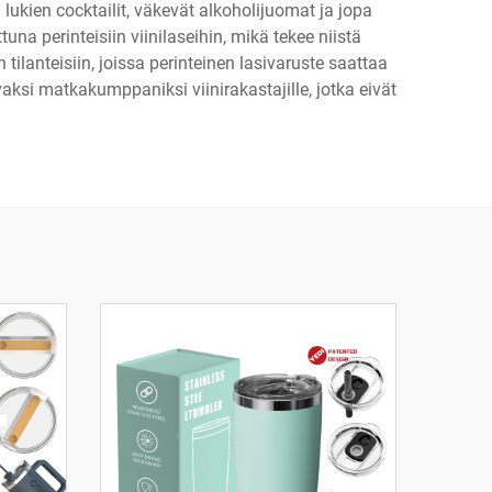
lukien cocktailit, väkevät alkoholijuomat ja jopa
a perinteisiin viinilaseihin, mikä tekee niistä
 tilanteisiin, joissa perinteinen lasivaruste saattaa
ksi matkakumppaniksi viinirakastajille, jotka eivät