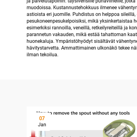
ja palvelutapoihin: täysiverisille punaviineille, jo
muodoissa. Kustannustehokkuus ilmenee vähentynystä
astioista eri juomille. Puhdistus on helppoa sileillä,
pesukoneenpesukelpoisiksi, mikä yksinkertaistaa hoi
esimerkiksi rannoilla, veneillä, retkeilyreiteillä ja k
parannetun vakauden, mikä estää tahattoman kaatumi
huonekaluja. Ympäristöhyödyt sisältävät vähentyne
hävitystarvetta. Ammattimainen ulkonäkö tekee näis
ilman tekoilua.
07
Jan