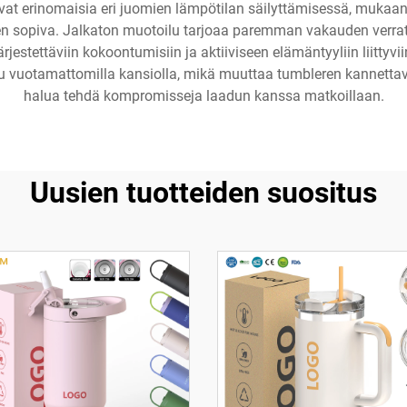
ovat erinomaisia eri juomien lämpötilan säilyttämisessä, mukaan 
n sopiva. Jalkaton muotoilu tarjoaa paremman vakauden verrattun
jestettäviin kokoontumisiin ja aktiiviseen elämäntyyliin liittyviin
tu vuotamattomilla kansiolla, mikä muuttaa tumbleren kannettava
halua tehdä kompromisseja laadun kanssa matkoillaan.
Uusien tuotteiden suositus