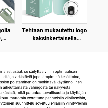
golla
Tehtaan mukautettu logo
,
kaksinkertaisella
ti
seinällä eristetty
aton
matkakuiska kahvikuppi
muki
kantti 20 oz
ään ja
ruostumaton teräskannu
näiset astiat: se säilyttää viinin optimaalisen
ileitä ja virkistäviä jopa lämpiminä kesäiltoina,
nssion poistaminen on merkittävä käytännöllinen
 veden aiheuttamasta vahingosta tai näkyvistä
käsistä, mikä parantaa turvallisuutta ja käyttäjän
outumattomia verrattuna perinteisiin viinilaseihin,
ttöinen suunnittelu soveltuu erilaisiin viinityyleihin