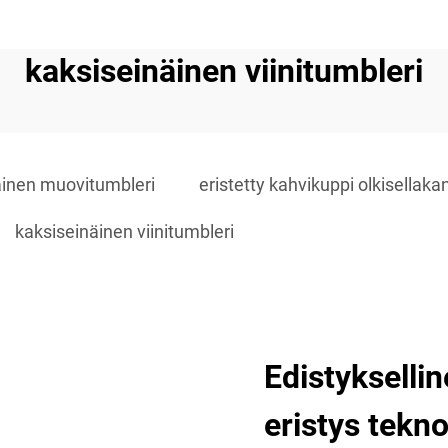
kaksiseinäinen viinitumbleri
äinen muovitumbleri
eristetty kahvikuppi olkisellaka
kaksiseinäinen viinitumbleri
Edistyksell
eristys tekno