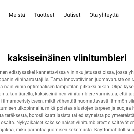
Meistä
Tuotteet
Uutiset
Ota yhteyttä
kaksiseinäinen viinitumbleri
nen edistysaskel kannettavissa viininkuljetusastioissa, jossa y
panin viiniharrastajille. Tämä innovatiivinen juomavaruste on ra
ttää näin viinin optimaalisen lämpötilan pitkäksi aikaa. Olipa ky
takan äärellä, kaksiseinäinen viinitumblere varmistaa, että juo
ai ilmaraoeristykseen, mikä vähentää huomattavasti lämmön siirt
misen ulkopinnalle, mikä poistaa alustojen tarpeen ja suojaa 
eräksestä, borosilikaattilasista tai edistyneistä polymeereistä, 
alta. Nykyaikaiset kaksiseinäiset viinitumblereet sisältävät 
nonjakoa, mikä parantaa juomisen kokemusta. Käyttömahdollisuu