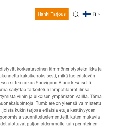
Hanki Tarjous
FI
hdistyvät korkeatasoinen lämmöneristystekniikka ja
kennettu kaksikerroksisesti, mikä luo eristävän
seessä sitten raikas Sauvignon Blanc kesäisellä
ma säilyttää tarkoitetun lämpötilaprofiilinsa.
ymistä viinin ja ulkoisen ympäristön välillä. Tämä
huonekalupintoja. Tumblere on yleensä valmistettu
joista kukin tarjoaa erilaisia etuja kestävyyden,
ergonomisia suunnitteluelementtejä, kuten mukavia
det ulottuvat paljon pidemmälle kuin perinteinen