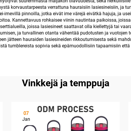
tka hyötyvät suuremmasta maljakon tilavuudesta, sekä herkullisille
 korvaustarpeesta verrattuna hauraisiin lasiesineisiin, ja tum
 ei-imevillä pinnoilla, jotka eivät ime värejä eivätkä hajuja, ja us
toa. Kannettavuus rohkaisee viinin nautintaa paikoissa, joissa 
onserttialueilla, joissa lasiesineet saattavat olla kiellettyjä tai v
sen, ja turvallinen otanta vähentää pudotusten ja vuotojen tod
en jätteen hauraiden lasiesineiden rikkoutumisesta sekä mahdo
tä tumblereista sopivia sekä epämuodollisiin tapaamisiin että m
Vinkkejä ja temppuja
07
Jan