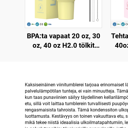
BPA:ta vapaat 20 oz, 30
Tehta
oz, 40 oz H2.0 tölkit
40oz
muki kahvalla ja
kahd
pajonilla, 3-asentoinen
kansi matkustukseen
uud
eristetty kuppi
Kaksiseinäinen viinitumblerei tarjoaa erinomaiset lä
palvelulämpötilan tunteja, ei vain minuutteja. Tämä 
ruostumattomasta
teräs
kun taas punaviinien säilyy täydellinen kellarilä
teräksestä
etu, sillä voit laittaa tumblerein turvallisesti puupö
rengasmaisista tahroista. Tämä kondenssiton ulkopi
luottamusta. Kestävyys on toinen vakuuttava etu, s
mikä tekee niistä ideaalisia ulkoilmatapahtumiin, lei