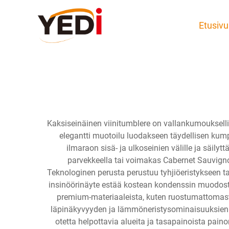
Etusivu
Kaksiseinäinen viinitumblere on vallankumoukselli
elegantti muotoilu luodakseen täydellisen kump
ilmaraon sisä- ja ulkoseinien välille ja säily
parvekkeella tai voimakas Cabernet Sauvignon 
Teknologinen perusta perustuu tyhjiöeristykseen t
insinöörinäyte estää kostean kondenssin muodostu
premium-materiaaleista, kuten ruostumattomasta t
läpinäkyvyyden ja lämmöneristysominaisuuksien os
otetta helpottavia alueita ja tasapainoista pai