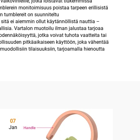
 valkovinieille, jotka loistavat tiukemmissa
blerein monitoimisuus poistaa tarpeen erillisistä
ein tumblereit on suunniteltu
sitä ei aiemmin ollut käytännöllistä nauttia –
aarallisia. Vartalon muotoilu ilman jalustaa tarjoaa
ennäköisyyttä, jotka voivat tuhota vaatteita tai
llisuuden pitkäaikaiseen käyttöön, joka vähentää
uodollisiin tilaisuuksiin, tarjoamalla hienoutta
07
Jan