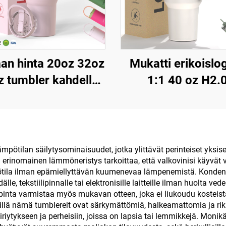
an hinta 20oz 32oz
Mukatti erikoislo
 tumbler kahdella
1:1 40 oz H2.0
ella ja pajulidulla
kaksinkertaises
eristetty kuppi
eristetty ruostum
elleenkäytettävä
teräksinen tyhjiö
ruostumaton
straivalla arkinpäiv
mpötilan säilytysominaisuudet, jotka ylittävät perinteiset yksisei
erinomainen lämmöneristys tarkoittaa, että valkovinisi käyvät vi
sublimaatiomatkatumbler
retkeilyyn
mpötila ilman epämiellyttävän kuumenevaa lämpenemistä. Konde
ydälle, tekstiilipinnalle tai elektronisille laitteille ilman huolta
nta varmistaa myös mukavan otteen, joka ei liukoudu kosteista 
illä nämä tumblereit ovat särkymättömiä, halkeamattomia ja rikk
riytykseen ja perheisiin, joissa on lapsia tai lemmikkejä. Monikäy