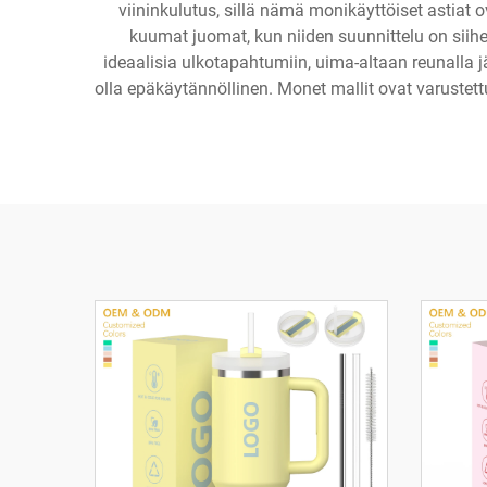
viininkulutus, sillä nämä monikäyttöiset astiat 
kuumat juomat, kun niiden suunnittelu on siihe
ideaalisia ulkotapahtumiin, uima-altaan reunalla jär
olla epäkäytännöllinen. Monet mallit ovat varustet