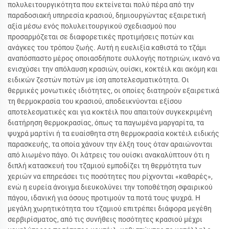
πολυλειτουργικότητα που εκτείνεται πολύ πέρα από την
παραδοσιακή υπηρεσία κρασιού, δημιουργώντας εξαιρετική
αξία μέσω ενός πολυλειτουργικού σχεδιασμού που
προσαρμόζεται σε διαφορετικές προτιμήσεις ποτών και
ανάγκες του τρόπου ζωής. Αυτή η ευελιξία καθιστά το τζάμι
αναπόσπαστο μέρος οποιασδήποτε συλλογής ποτηριών, ικανό να
ενισχύσει την απόλαυση κρασιών, ουίσκι, κοκτέιλ και ακόμη και
ειδικών ζεστών ποτών με ίση αποτελεσματικότητα. Οι
θερμικές μονωτικές ιδιότητες, οι οποίες διατηρούν εξαιρετικά
τη θερμοκρασία του κρασιού, αποδεικνύονται εξίσου
αποτελεσματικές και για κοκτέιλ που απαιτούν συγκεκριμένη
διατήρηση θερμοκρασίας, όπως τα παγωμένα μαργαρίτα, τα
ψυχρά μαρτίνι ή τα ευαίσθητα στη θερμοκρασία κοκτέιλ ειδικής
παρασκευής, τα οποία χάνουν την έλξη τους όταν αραιώνονται
από λιωμένο πάγο. Οι λάτρεις του ουίσκι ανακαλύπτουν ότι η
διπλή κατασκευή του τζαμιού εμποδίζει τη θερμότητα των
χεριών να επηρεάσει τις ποσότητες που ρίχνονται «καθαρές»,
ενώ η ευρεία άνοιγμα διευκολύνει την τοποθέτηση σφαιρικού
πάγου, ιδανική για όσους προτιμούν τα ποτά τους ψυχρά. Η
μεγάλη χωρητικότητα του τζαμιού επιτρέπει διάφορα μεγέθη
σερβιρίσματος, από τις συνήθεις ποσότητες κρασιού μέχρι