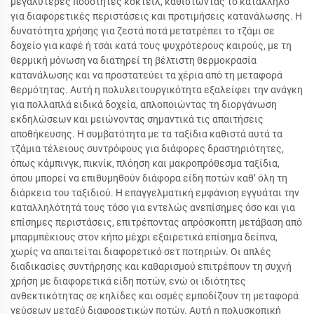
μεγαλύτερες ποσότητες κοκτέιλ, καθιστώντας το κατάλληλο
για διαφορετικές περιστάσεις και προτιμήσεις κατανάλωσης. Η
δυνατότητα χρήσης για ζεστά ποτά μετατρέπει το τζάμι σε
δοχείο για καφέ ή τσάι κατά τους ψυχρότερους καιρούς, με τη
θερμική μόνωση να διατηρεί τη βέλτιστη θερμοκρασία
κατανάλωσης και να προστατεύει τα χέρια από τη μεταφορά
θερμότητας. Αυτή η πολυλειτουργικότητα εξαλείφει την ανάγκη
για πολλαπλά ειδικά δοχεία, απλοποιώντας τη διοργάνωση
εκδηλώσεων και μειώνοντας σημαντικά τις απαιτήσεις
αποθήκευσης. Η συμβατότητα με τα ταξίδια καθιστά αυτά τα
τζάμια τέλειους συντρόφους για διάφορες δραστηριότητες,
όπως κάμπινγκ, πικνίκ, πλόηση και μακροπρόθεσμα ταξίδια,
όπου μπορεί να επιθυμηθούν διάφορα είδη ποτών καθ’ όλη τη
διάρκεια του ταξιδιού. Η επαγγελματική εμφάνιση εγγυάται την
καταλληλότητά τους τόσο για εντελώς ανεπίσημες όσο και για
επίσημες περιστάσεις, επιτρέποντας απρόσκοπτη μετάβαση από
μπαρμπέκιους στον κήπο μέχρι εξαιρετικά επίσημα δείπνα,
χωρίς να απαιτείται διαφορετικό σετ ποτηριών. Οι απλές
διαδικασίες συντήρησης και καθαρισμού επιτρέπουν τη συχνή
χρήση με διαφορετικά είδη ποτών, ενώ οι ιδιότητες
ανθεκτικότητας σε κηλίδες και οσμές εμποδίζουν τη μεταφορά
γεύσεων μεταξύ διαφορετικών ποτών. Αυτή η πολυσκοπική