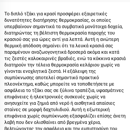
Κενό Ταξιδιωτικό Κύπελο
με καπάκι 20oz, κούπες
για Καφέ με Ρούμπα για
από ανοξείδωτο ατσάλι
Το διπλό τζάκι για κρασί προσφέρει εξαιρετικές
Ημέρα των Ερωτών &
δυνατότητες διατήρησης θερμοκρασίας, οι οποίες
Κάμπινγκ
υπερβαίνουν σημαντικά τα συμβατικά μονότοιχα δοχεία,
διατηρώντας τη βέλτιστη θερμοκρασία παροχής του
κρασιού σας για ώρες αντί για λεπτά. Αυτή η ανώτερη
θερμική απόδοση σημαίνει ότι τα λευκά κρασιά σας
παραμένουν αναζωογονητικά δροσερά ακόμα και κατά
τις ζεστές καλοκαιρινές βραδιές, ενώ τα κόκκινα κρασιά
διατηρούν την τέλεια θερμοκρασία κελάριου χωρίς να
γίνονται ενοχλητικά ζεστά. Η εξάλειψη της
συμπύκνωσης αποτελεί σημαντικό πρακτικό
πλεονέκτημα, καθώς μπορείτε να τοποθετήσετε με
ασφάλεια το τζάκι σας σε ξύλινα τραπέζια, υφασμάτινες
επιφάνειες ή ηλεκτρονικές συσκευές χωρίς να
ανησυχείτε για ζημιά από νερό ή αισθητικά απαίσιες
σταίνες σε μορφή δαχτυλιδιού. Αυτή η εξωτερική
επιφάνεια χωρίς συμπύκνωση εξασφαλίζει επίσης άνετη
λαβή που δεν ολισθαίνει από βρεγμένα χέρια,
βελτιώνοντας την ασφάλεια και την εμπιστοσύνη του