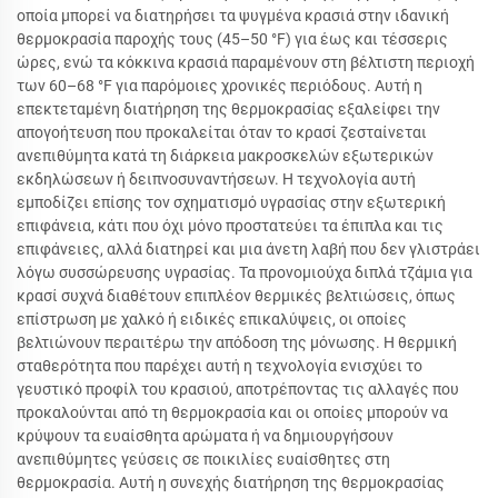
οποία μπορεί να διατηρήσει τα ψυγμένα κρασιά στην ιδανική
θερμοκρασία παροχής τους (45–50 °F) για έως και τέσσερις
ώρες, ενώ τα κόκκινα κρασιά παραμένουν στη βέλτιστη περιοχή
των 60–68 °F για παρόμοιες χρονικές περιόδους. Αυτή η
επεκτεταμένη διατήρηση της θερμοκρασίας εξαλείφει την
απογοήτευση που προκαλείται όταν το κρασί ζεσταίνεται
ανεπιθύμητα κατά τη διάρκεια μακροσκελών εξωτερικών
εκδηλώσεων ή δειπνοσυναντήσεων. Η τεχνολογία αυτή
εμποδίζει επίσης τον σχηματισμό υγρασίας στην εξωτερική
επιφάνεια, κάτι που όχι μόνο προστατεύει τα έπιπλα και τις
επιφάνειες, αλλά διατηρεί και μια άνετη λαβή που δεν γλιστράει
λόγω συσσώρευσης υγρασίας. Τα προνομιούχα διπλά τζάμια για
κρασί συχνά διαθέτουν επιπλέον θερμικές βελτιώσεις, όπως
επίστρωση με χαλκό ή ειδικές επικαλύψεις, οι οποίες
βελτιώνουν περαιτέρω την απόδοση της μόνωσης. Η θερμική
σταθερότητα που παρέχει αυτή η τεχνολογία ενισχύει το
γευστικό προφίλ του κρασιού, αποτρέποντας τις αλλαγές που
προκαλούνται από τη θερμοκρασία και οι οποίες μπορούν να
κρύψουν τα ευαίσθητα αρώματα ή να δημιουργήσουν
ανεπιθύμητες γεύσεις σε ποικιλίες ευαίσθητες στη
θερμοκρασία. Αυτή η συνεχής διατήρηση της θερμοκρασίας