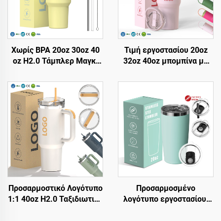
Χωρίς BPA 20oz 30oz 40
Τιμή εργοστασίου 20oz
oz H2.0 Τάμπλερ Μαγκι
32oz 40oz μπομπίνα με
με λαβή και straw με
λαβή και καπάκι straw,
καπάκι 3 θέσεων για
μονωμένο φλιτζάνι,
ταξίδι μονωμένο κύπελλο
επαναχρησιμοποιήσιμη
από ανοξείδωτο χάλυβα
μπομπίνα ταξιδίου από
ατσάλι με sublimation
Προσαρμοστικό Λογότυπο
Προσαρμοσμένο
1:1 40oz H2.0 Ταξιδιωτικό
λογότυπο εργοστασίου,
Δοχείο Μονωμένο Από
διπλού τοίχου, μονωμένο
Ανοξείδωτο Χάλυβα με
φλιτζάνι καφέ ταξιδίου