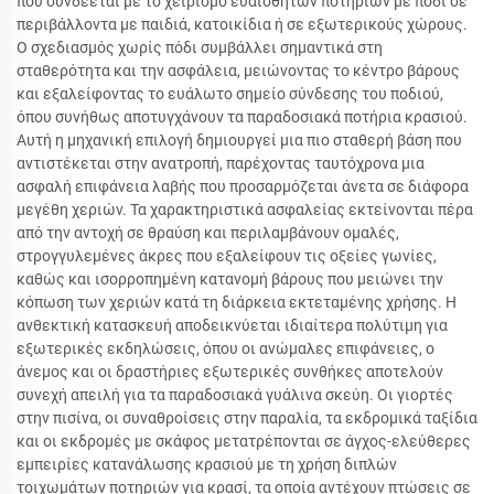
που συνδέεται με το χειρισμό ευαίσθητων ποτηριών με πόδι σε
περιβάλλοντα με παιδιά, κατοικίδια ή σε εξωτερικούς χώρους.
Ο σχεδιασμός χωρίς πόδι συμβάλλει σημαντικά στη
σταθερότητα και την ασφάλεια, μειώνοντας το κέντρο βάρους
και εξαλείφοντας το ευάλωτο σημείο σύνδεσης του ποδιού,
όπου συνήθως αποτυγχάνουν τα παραδοσιακά ποτήρια κρασιού.
Αυτή η μηχανική επιλογή δημιουργεί μια πιο σταθερή βάση που
αντιστέκεται στην ανατροπή, παρέχοντας ταυτόχρονα μια
ασφαλή επιφάνεια λαβής που προσαρμόζεται άνετα σε διάφορα
μεγέθη χεριών. Τα χαρακτηριστικά ασφαλείας εκτείνονται πέρα
από την αντοχή σε θραύση και περιλαμβάνουν ομαλές,
στρογγυλεμένες άκρες που εξαλείφουν τις οξείες γωνίες,
καθώς και ισορροπημένη κατανομή βάρους που μειώνει την
κόπωση των χεριών κατά τη διάρκεια εκτεταμένης χρήσης. Η
ανθεκτική κατασκευή αποδεικνύεται ιδιαίτερα πολύτιμη για
εξωτερικές εκδηλώσεις, όπου οι ανώμαλες επιφάνειες, ο
άνεμος και οι δραστήριες εξωτερικές συνθήκες αποτελούν
συνεχή απειλή για τα παραδοσιακά γυάλινα σκεύη. Οι γιορτές
στην πισίνα, οι συναθροίσεις στην παραλία, τα εκδρομικά ταξίδια
και οι εκδρομές με σκάφος μετατρέπονται σε άγχος-ελεύθερες
εμπειρίες κατανάλωσης κρασιού με τη χρήση διπλών
τοιχωμάτων ποτηριών για κρασί, τα οποία αντέχουν πτώσεις σε