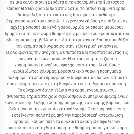
σε μια καλοκαιρινή βεράντα είτε απολαμβάνετε ένα ισχυρό
Cabernet Sauvignon δίπλα στην εστία, το διπλό τζάμι για κρασί
διασφαλίζει ότι το ποτό σας διατηρεί το επιθυμητό
θερμοκρασιακό του προφίλ. Η τεχνολογική βάση στηρίζεται σε
αρχές μόνωσης με κενό ή αεροθυρίδα, οι οποίες μειώνουν
δραματικά τη μεταφορά θερμότητας μεταξύ του κρασιού και του
εξωτερικού περιβάλλοντος. Αυτό το μηχανικό θαύμα εμποδίζει
τον σχηματισμό υγρασίας στην εξωτερική επιφάνεια,
εξαλείφοντας την ανάγκη για υποπιάτα και προστατεύοντας τις
επιφάνειες των επίπλων. Η κατασκευή του τζαμιού
χρησιμοποιεί συνήθως υψηλής ποιότητας υλικά, όπως
ανοξείδωτος χάλυβας, βοροσιλικικό γυαλί ή προηγμένα
πολυμερή, τα οποία προσφέρουν διαφορετικά πλεονεκτήματα
όσον αφορά την αντοχή, τη διαφάνεια και τη θερμική απόδοση.
Τα σύγχρονα διπλά τζάμια για κρασί ενσωματώνουν
ανθρωπομετρικά στοιχεία σχεδιασμού, συμπεριλαμβανομένων
ζωνών άνετης λαβής και ισορροπημένης κατανομής βάρους, που
βελτιώνουν την εμπειρία κατανάλωσης. Οι εφαρμογές τους
εκτείνονται πολύ πέρα από την παραδοσιακή κατανάλωση
κρασιού, καθώς αυτά τα ευέλικτα σκεύη εξασφαλίζουν
αποτελεσματικά τη διατήρηση της θερμοκρασίας για διάφορα