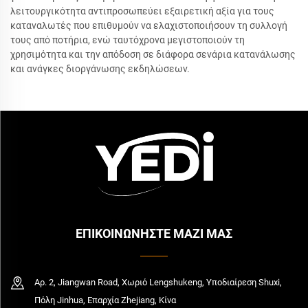
λειτουργικότητα αντιπροσωπεύει εξαιρετική αξία για τους
καταναλωτές που επιθυμούν να ελαχιστοποιήσουν τη συλλογή
τους από ποτήρια, ενώ ταυτόχρονα μεγιστοποιούν τη
χρησιμότητα και την απόδοση σε διάφορα σενάρια κατανάλωσης
και ανάγκες διοργάνωσης εκδηλώσεων.
ΕΠΙΚΟΙΝΩΝΗΣΤΕ ΜΑΖΙ ΜΑΣ
Αρ. 2, Jiangwan Road, Χωριό Lengshukeng, Υποδιαίρεση Shuxi,
Πόλη Jinhua, Επαρχία Zhejiang, Κίνα