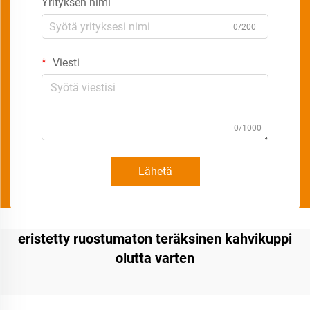
Yrityksen nimi
0/200
Viesti
0/1000
Lähetä
eristetty ruostumaton teräksinen kahvikuppi
olutta varten