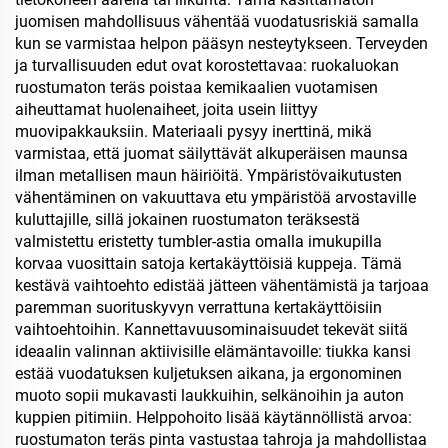
juomisen mahdollisuus vähentää vuodatusriskiä samalla
kun se varmistaa helpon pääsyn nesteytykseen. Terveyden
ja turvallisuuden edut ovat korostettavaa: ruokaluokan
ruostumaton teräs poistaa kemikaalien vuotamisen
aiheuttamat huolenaiheet, joita usein liittyy
muovipakkauksiin. Materiaali pysyy inerttinä, mikä
varmistaa, että juomat säilyttävät alkuperäisen maunsa
ilman metallisen maun häiriöitä. Ympäristövaikutusten
vähentäminen on vakuuttava etu ympäristöä arvostaville
kuluttajille, sillä jokainen ruostumaton teräksestä
valmistettu eristetty tumbler-astia omalla imukupilla
korvaa vuosittain satoja kertakäyttöisiä kuppeja. Tämä
kestävä vaihtoehto edistää jätteen vähentämistä ja tarjoaa
paremman suorituskyvyn verrattuna kertakäyttöisiin
vaihtoehtoihin. Kannettavuusominaisuudet tekevät siitä
ideaalin valinnan aktiivisille elämäntavoille: tiukka kansi
estää vuodatuksen kuljetuksen aikana, ja ergonominen
muoto sopii mukavasti laukkuihin, selkänoihin ja auton
kuppien pitimiin. Helppohoito lisää käytännöllistä arvoa:
ruostumaton teräs pinta vastustaa tahroja ja mahdollistaa