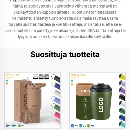
Ympäristöllinen tietoisuus ohjaa sen suunnittelufilosofiaa, sillä
tämä toistokäytettävä vaihtoehto vähentää merkittävästi
yksikäyttöisten kuppien jätteitä. Ruostumaton teräksestä
valmistettu eristetty tumbler-astia olkaimella täyttää useita
turvallisuusstandardeja ja -sertifikaatteja, mikä takaa, että se ei
sisällä haitallisina pidettyjä kemikaaleja, kuten BPA:ta, ftalaatteja tai
lyijyä, ja on siten turvallinen kaiken ikäisille käyttäjille.
Suosittuja tuotteita