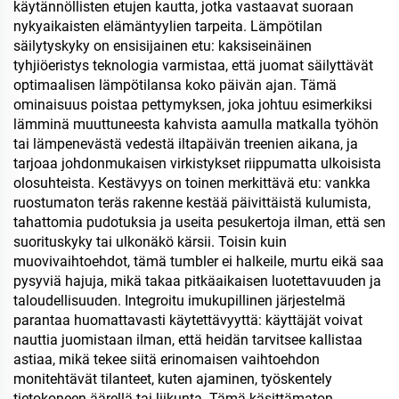
käytännöllisten etujen kautta, jotka vastaavat suoraan
nykyaikaisten elämäntyylien tarpeita. Lämpötilan
säilytyskyky on ensisijainen etu: kaksiseinäinen
tyhjiöeristys teknologia varmistaa, että juomat säilyttävät
optimaalisen lämpötilansa koko päivän ajan. Tämä
ominaisuus poistaa pettymyksen, joka johtuu esimerkiksi
lämminä muuttuneesta kahvista aamulla matkalla työhön
tai lämpenevästä vedestä iltapäivän treenien aikana, ja
tarjoaa johdonmukaisen virkistykset riippumatta ulkoisista
olosuhteista. Kestävyys on toinen merkittävä etu: vankka
ruostumaton teräs rakenne kestää päivittäistä kulumista,
tahattomia pudotuksia ja useita pesukertoja ilman, että sen
suorituskyky tai ulkonäkö kärsii. Toisin kuin
muovivaihtoehdot, tämä tumbler ei halkeile, murtu eikä saa
pysyviä hajuja, mikä takaa pitkäaikaisen luotettavuuden ja
taloudellisuuden. Integroitu imukupillinen järjestelmä
parantaa huomattavasti käytettävyyttä: käyttäjät voivat
nauttia juomistaan ilman, että heidän tarvitsee kallistaa
astiaa, mikä tekee siitä erinomaisen vaihtoehdon
monitehtävät tilanteet, kuten ajaminen, työskentely
tietokoneen äärellä tai liikunta. Tämä käsittämaton