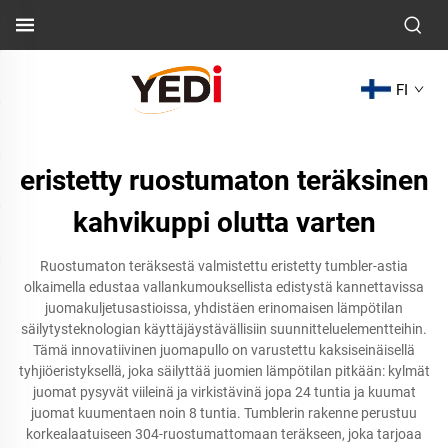
FI
eristetty ruostumaton teräksinen
kahvikuppi olutta varten
Ruostumaton teräksestä valmistettu eristetty tumbler-astia
olkaimella edustaa vallankumouksellista edistystä kannettavissa
juomakuljetusastioissa, yhdistäen erinomaisen lämpötilan
säilytysteknologian käyttäjäystävällisiin suunnitteluelementteihin.
Tämä innovatiivinen juomapullo on varustettu kaksiseinäisellä
tyhjiöeristyksellä, joka säilyttää juomien lämpötilan pitkään: kylmät
juomat pysyvät viileinä ja virkistävinä jopa 24 tuntia ja kuumat
juomat kuumentaen noin 8 tuntia. Tumblerin rakenne perustuu
korkealaatuiseen 304-ruostumattomaan teräkseen, joka tarjoaa