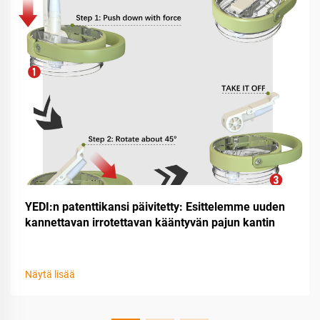
YEDI:n patenttikansi päivitetty: Esittelemme uuden
kannettavan irrotettavan kääntyvän pajun kantin
Näytä lisää