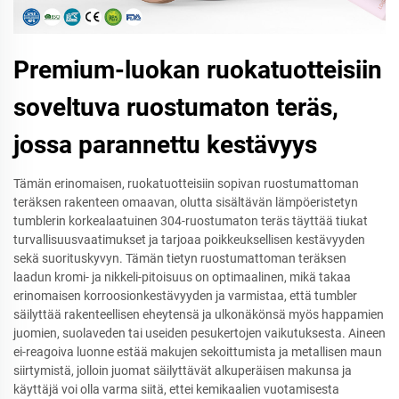
Premium-luokan ruokatuotteisiin
soveltuva ruostumaton teräs,
jossa parannettu kestävyys
Tämän erinomaisen, ruokatuotteisiin sopivan ruostumattoman
teräksen rakenteen omaavan, olutta sisältävän lämpöeristetyn
tumblerin korkealaatuinen 304-ruostumaton teräs täyttää tiukat
turvallisuusvaatimukset ja tarjoaa poikkeuksellisen kestävyyden
sekä suorituskyvyn. Tämän tietyn ruostumattoman teräksen
laadun kromi- ja nikkeli-pitoisuus on optimaalinen, mikä takaa
erinomaisen korroosionkestävyyden ja varmistaa, että tumbler
säilyttää rakenteellisen eheytensä ja ulkonäkönsä myös happamien
juomien, suolaveden tai useiden pesukertojen vaikutuksesta. Aineen
ei-reagoiva luonne estää makujen sekoittumista ja metallisen maun
siirtymistä, jolloin juomat säilyttävät alkuperäisen makunsa ja
käyttäjä voi olla varma siitä, ettei kemikaalien vuotamisesta