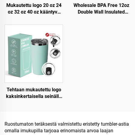
Mukautettu logo 20 oz 24
Wholesale BPA Free 12oz
oz 32 oz 40 oz kääntyvä
Double Wall Insulated
strutsiämpäri kannulla,
Travel Coffee Mugs
kannettava matkamuki
Stainless Steel Vacuum
ruostumattomasta
Tumbler With Customized
teräksestä, tyhjiöeristetty
Logo
muki
Tehtaan mukautettu logo
kaksinkertaisella seinällä
eristetty matkakuiska
kahvikuppi kantti 20 oz
ruostumaton teräskannu
Ruostumaton teräksestä valmistettu eristetty tumbler-astia
omalla imukupilla tarjoaa erinomaista arvoa laajan