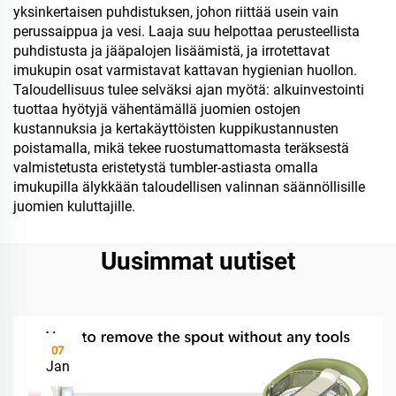
yksinkertaisen puhdistuksen, johon riittää usein vain
perussaippua ja vesi. Laaja suu helpottaa perusteellista
puhdistusta ja jääpalojen lisäämistä, ja irrotettavat
imukupin osat varmistavat kattavan hygienian huollon.
Taloudellisuus tulee selväksi ajan myötä: alkuinvestointi
tuottaa hyötyjä vähentämällä juomien ostojen
kustannuksia ja kertakäyttöisten kuppikustannusten
poistamalla, mikä tekee ruostumattomasta teräksestä
valmistetusta eristetystä tumbler-astiasta omalla
imukupilla älykkään taloudellisen valinnan säännöllisille
juomien kuluttajille.
Uusimmat uutiset
07
Jan