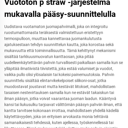
Vuototön p straw -järjestelmä
mukavalla pääsy-suunnittelulla
Uudistava vuotamaton juomapahvimalli, joka on integroitu
ruostumattomasta teräksestä valmistettuun eristettyyn
termospulloon, muuttaa kannettavaa juomankulutusta
ajatuksestaan tehdyn suunnittelun kautta, joka korostaa sekä
mukavuutta että toiminnallisuutta. Tämä kehittynyt mekanismi
sisältää tarkkuusmuovatun kanttaosan, joka pitää
uudelleenkäytettävän pahvin turvallisesti paikallaan samalla kun se
ylläpitää ilmatiivistä tiivistettä, joka estää valumiset ja vuodot,
vaikka pullo olisi ylösalaisin tai kokeisi painemuutoksia. Pahvin
suunnittelu sisältää elintarvikekelpoiset silikoni-osat, jotka
muodostavat joustavat mutta kestävät liitokset, mahdollistaen
tasaisen nestevirtauksen samalla kun ne estävät takaiskun tai
ilman pääsyn, jotka voivat vaarantaa juoman laadun. Kääntyvä
kansi tai liukusulku tarjoavat välittömän pääsyn pahviin ilman, että
kantta tarvitsee kokonaan irrottaa, mahdollistaen yhdellä kädellä
käytettävyyden, joka on erityisen arvokasta monia tehtäviä
samanaikaisesti tehdessä, kuten ajellessa, työskennellessä tai