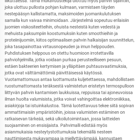
liikuttaessa. Tämä mukavuustekijä ulottuu myös pahvin sijaintiin,
joka ulottuu pullosta pohjan kulmaan, varmistaen täyden
nestepääsyn kallistamatta, maksimoiden juomankulutuksen
samalla kun vaivaa minimoidaan. Järjestelmä sopeutuu erilaisiin
juomien viskositeetteihin, ohuista nesteistä kuten vedestä ja
mehuista paksumpiin koostumuksiin kuten smoothieihin ja
proteiinijuomiin, kiitos optimaalisen pahvin halkaisijan suunnittelun,
joka tasapainottaa virtausnopeuden ja imun helppouden.
Puhdistuksen helppous on otettu huomioon irrotettavilla
pahviohjelmilla, jotka voidaan purkaa perusteelliseen pesuun,
estäen bakteerien kertymisen ja ylläpitäen puhtausvaatimuksia,
jotka ovat välttämättömiä päivittäisessä käytössä.
Vuotamattomuus antaa luottamusta kuljetettaessa, mahdollistaen
ruostumattomasta teräksestä valmistetun eristetyn termospulloon
liittyvän pahvin kantamisen laukkuissa, reppuissa tai ajoneuvoissa
ilman huolta valumisista, jotka voivat vahingoittaa elektroniikkaa,
asiakirjoja tai istuinkalustoa. Tämä luotettavuus tekee siitä sopivan
ammattimaisiin ympäristöihin, joissa valumisten estäminen on
ratkaisevan tärkeää, sekä ulkoilutoimintaan, jossa laitteiden
suojaaminen on ensisijaista. Pahvimalli edistää myös
asianmukaisia nesteytystottumuksia tekemällä nesteen
nauttimisesta mukavampaa ja miellyttävämpää, kannustaen