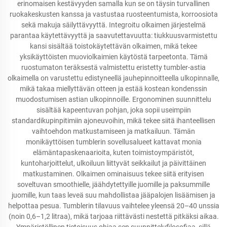
erinomaisen kestävyyden samalla kun se on täysin turvallinen
ruokakeskusten kanssa ja vastustaa ruosteentumista, korroosiota
sekä makuja säilyttävyyttä. Integroitu olkaimen järjestelmä
parantaa käytettävyyttä ja saavutettavuutta: tiukkuusvarmistettu
kansi sisältää toistokäytettävän olkaimen, mikä tekee
yksikäyttöisten muoviolkaimien käytöstä tarpeetonta. Tämä
ruostumaton teräksestä valmistettu eristetty tumbler-astia
olkaimella on varustettu edistyneellä jauhepinnoitteella ulkopinnalle,
mikä takaa miellyttävän otteen ja estää kostean kondenssin
muodostumisen astian ulkopinnoille. Ergonominen suunnittelu
sisältää kapeentuvan pohjan, joka sopii useimpiin
standardikupinpitimiin ajoneuvoihin, mikä tekee siitä ihanteellisen
vaihtoehdon matkustamiseen ja matkailuun. Tämän
monikäyttöisen tumblerin sovellusalueet kattavat monia
elämäntapaskenaarioita, kuten toimistoympäristöt,
kuntoharjoittelut, ulkoiluun liittyvät seikkailut ja päivittäinen
matkustaminen. Olkaimen ominaisuus tekee siitä erityisen
soveltuvan smoothielle, jäähdytettyille juomille ja paksummille
juomille, kun taas leveä suu mahdollistaa jääpalojen lisäämisen ja
helpottaa pesua. Tumblerin tilavuus vaihtelee yleensä 20–40 unssia
(noin 0,6–1,2 litraa), mikä tarjoaa riittävästi nestettä pitkäksi aikaa.