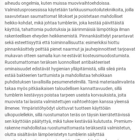
aiheudu ongelmia, kuten muissa muovivaihtoehdoissa.
Valmistusprosessissa käytetään tarkkuusmuotoilutekniikoita, joilla
saavutetaan saumattomat liitokset ja poistetaan mahdolliset
heikko-kohdat, mikä johtaa tumbleriin, joka kestää päivittäistä
käyttöä, tahattomia pudotuksia ja äärimmäisiä lämpötiloja ilman
rakenteellisen eheyden heikkenemistä. Pinnankäsittelyt parantavat
sekä esteettisyyttä että toiminnallisuutta: esimerkiksi hiottu
pinnankäsittely peittää pienet naarmut ja jauhepinnoitteet tarjoavat
mukavan otteen samalla kun ne estävät kosteusmuodostumista.
Ruostumattoman teräksen luonnolliset antibakteeriset
ominaisuudet edistävät hygienian ylläpitämistä, sillä sileä pinta
estää bakteerien tarttumista ja mahdollistaa tehokkaan
puhdistuksen tavallisilla pesumenetelmillä. Tämä materiaalinvalinta
takaa myös pitkäaikaisen taloudellisen kannattavuuden, sillä
tumblerin kestävyys poistaa tarpeen useista korvauksista, joita
muovista tai lasista valmistettujen vaihtoehtojen kanssa yleensä
ilmenee. Ympäristöhyödyt ulottuvat tuotteen käyttöiän
ulkopuolellekin, sillä ruostumaton teräs on täysin kierrätettävissä
sen käyttöiän päätyttyä, mikä tukee kestävää kulutusta. Premium-
rakenne mahdollistaa ruostumattomasta teräksestä valmistetun,
olutta sisältävän lämpöeristetyn tumblerin säilyttää