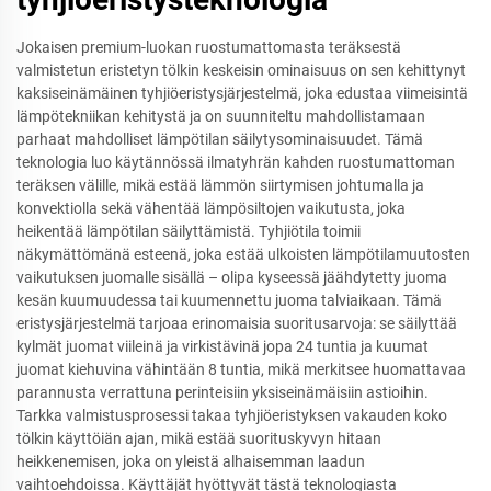
Jokaisen premium-luokan ruostumattomasta teräksestä
valmistetun eristetyn tölkin keskeisin ominaisuus on sen kehittynyt
kaksiseinämäinen tyhjiöeristysjärjestelmä, joka edustaa viimeisintä
lämpötekniikan kehitystä ja on suunniteltu mahdollistamaan
parhaat mahdolliset lämpötilan säilytysominaisuudet. Tämä
teknologia luo käytännössä ilmatyhrän kahden ruostumattoman
teräksen välille, mikä estää lämmön siirtymisen johtumalla ja
konvektiolla sekä vähentää lämpösiltojen vaikutusta, joka
heikentää lämpötilan säilyttämistä. Tyhjiötila toimii
näkymättömänä esteenä, joka estää ulkoisten lämpötilamuutosten
vaikutuksen juomalle sisällä – olipa kyseessä jäähdytetty juoma
kesän kuumuudessa tai kuumennettu juoma talviaikaan. Tämä
eristysjärjestelmä tarjoaa erinomaisia suoritusarvoja: se säilyttää
kylmät juomat viileinä ja virkistävinä jopa 24 tuntia ja kuumat
juomat kiehuvina vähintään 8 tuntia, mikä merkitsee huomattavaa
parannusta verrattuna perinteisiin yksiseinämäisiin astioihin.
Tarkka valmistusprosessi takaa tyhjiöeristyksen vakauden koko
tölkin käyttöiän ajan, mikä estää suorituskyvyn hitaan
heikkenemisen, joka on yleistä alhaisemman laadun
vaihtoehdoissa. Käyttäjät hyöttyvät tästä teknologiasta