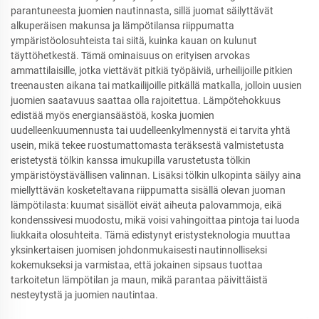
parantuneesta juomien nautinnasta, sillä juomat säilyttävät
alkuperäisen makunsa ja lämpötilansa riippumatta
ympäristöolosuhteista tai siitä, kuinka kauan on kulunut
täyttöhetkestä. Tämä ominaisuus on erityisen arvokas
ammattilaisille, jotka viettävät pitkiä työpäiviä, urheilijoille pitkien
treenausten aikana tai matkailijoille pitkällä matkalla, jolloin uusien
juomien saatavuus saattaa olla rajoitettua. Lämpötehokkuus
edistää myös energiansäästöä, koska juomien
uudelleenkuumennusta tai uudelleenkylmennystä ei tarvita yhtä
usein, mikä tekee ruostumattomasta teräksestä valmistetusta
eristetystä tölkin kanssa imukupilla varustetusta tölkin
ympäristöystävällisen valinnan. Lisäksi tölkin ulkopinta säilyy aina
miellyttävän kosketeltavana riippumatta sisällä olevan juoman
lämpötilasta: kuumat sisällöt eivät aiheuta palovammoja, eikä
kondenssivesi muodostu, mikä voisi vahingoittaa pintoja tai luoda
liukkaita olosuhteita. Tämä edistynyt eristysteknologia muuttaa
yksinkertaisen juomisen johdonmukaisesti nautinnolliseksi
kokemukseksi ja varmistaa, että jokainen sipsaus tuottaa
tarkoitetun lämpötilan ja maun, mikä parantaa päivittäistä
nesteytystä ja juomien nautintaa.