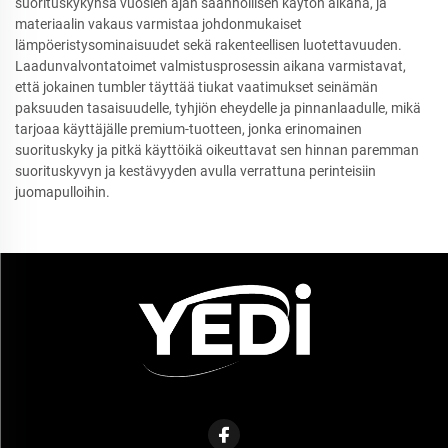
suorituskykynsä vuosien ajan säännöllisen käytön aikana, ja
materiaalin vakaus varmistaa johdonmukaiset
lämpöeristysominaisuudet sekä rakenteellisen luotettavuuden.
Laadunvalvontatoimet valmistusprosessin aikana varmistavat,
että jokainen tumbler täyttää tiukat vaatimukset seinämän
paksuuden tasaisuudelle, tyhjiön eheydelle ja pinnanlaadulle, mikä
tarjoaa käyttäjälle premium-tuotteen, jonka erinomainen
suorituskyky ja pitkä käyttöikä oikeuttavat sen hinnan paremman
suorituskyvyn ja kestävyyden avulla verrattuna perinteisiin
juomapulloihin.