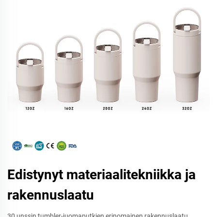
Edistynyt materiaalitekniikka ja
rakennuslaatu
30 unssin tumbler-juomaputkien erinomainen rakennuslaatu