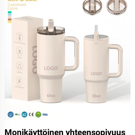
Monikäyttöinen yhteensopivuus