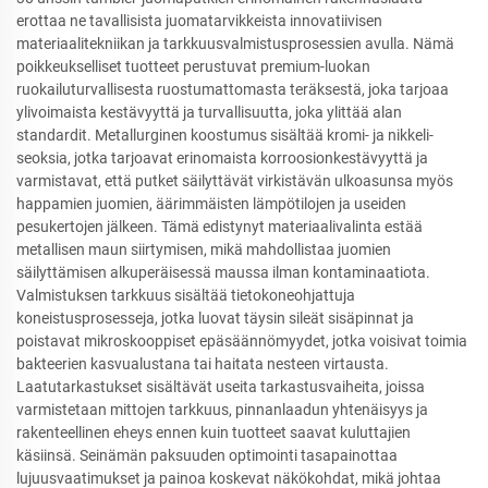
erottaa ne tavallisista juomatarvikkeista innovatiivisen
materiaalitekniikan ja tarkkuusvalmistusprosessien avulla. Nämä
poikkeukselliset tuotteet perustuvat premium-luokan
ruokailuturvallisesta ruostumattomasta teräksestä, joka tarjoaa
ylivoimaista kestävyyttä ja turvallisuutta, joka ylittää alan
standardit. Metallurginen koostumus sisältää kromi- ja nikkeli-
seoksia, jotka tarjoavat erinomaista korroosionkestävyyttä ja
varmistavat, että putket säilyttävät virkistävän ulkoasunsa myös
happamien juomien, äärimmäisten lämpötilojen ja useiden
pesukertojen jälkeen. Tämä edistynyt materiaalivalinta estää
metallisen maun siirtymisen, mikä mahdollistaa juomien
säilyttämisen alkuperäisessä maussa ilman kontaminaatiota.
Valmistuksen tarkkuus sisältää tietokoneohjattuja
koneistusprosesseja, jotka luovat täysin sileät sisäpinnat ja
poistavat mikroskooppiset epäsäännömyydet, jotka voisivat toimia
bakteerien kasvualustana tai haitata nesteen virtausta.
Laatutarkastukset sisältävät useita tarkastusvaiheita, joissa
varmistetaan mittojen tarkkuus, pinnanlaadun yhtenäisyys ja
rakenteellinen eheys ennen kuin tuotteet saavat kuluttajien
käsiinsä. Seinämän paksuuden optimointi tasapainottaa
lujuusvaatimukset ja painoa koskevat näkökohdat, mikä johtaa