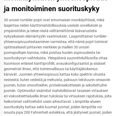
ja monitoiminen suorituskyky
30 unssin tumbler-pojot ovat erinomaisen monikäyttöisiä, mikä
laajentaa niiden käyttömahdollisuuksia useisiin sovelluksiin ja
ympäristöihin ja tekee niistä välttämättömiä lisävarusteita
nykyaikaisen elämäntyylin vaatimuksiin. Laajamittainen tumbler-
yhteensopivuustestaaminen varmistaa, että nämä pojot toimivat
optimaalisesti johtavien merkkien ja mallien 30 unssin
juomapullojen kanssa, mikä poistaa huolen sopivuudesta tai
suorituskyvyn vaihteluista. Yleispätevä suunnittelufilosofia ottaa
huomioon erilaiset kanttiprofiilit, avauskonfiguraatiot ja sisäiset
geometriat ilman, että toiminnallisuus tai käyttäjäkokemus
kärsivät. Juomien yhteensopivuus kattaa koko spektrin ohuista
nesteistä, kuten vedestä ja mehuista, paksuun tekstuurin omaaviin
juomiin, kuten smoothieihin, proteiinisekoitteisiin ja sekoitettuihin
juomiin. Optimoidut sisämitat mahdollistavat tasaisen virtauksen
eri viskositeettialueilla ilman tukoksia tai virtauksen rajoituksia, joita
heikommat vaihtoehdot usein aiheuttavat. Lämpötila-alueen
suorituskyky kattaa sekä kuumat juomat, joiden lämpötila voi
nousta jopa 200 Fahrenheit-asteikkoa, että jäätyneet juomat, joiden