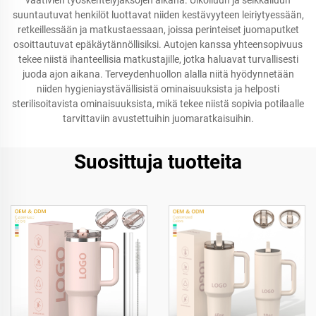
vaativien työskentelyjaksojen aikana. Ulkoiluun ja seikkailuun
suuntautuvat henkilöt luottavat niiden kestävyyteen leiriytyessään,
retkeillessään ja matkustaessaan, joissa perinteiset juomaputket
osoittautuvat epäkäytännöllisiksi. Autojen kanssa yhteensopivuus
tekee niistä ihanteellisia matkustajille, jotka haluavat turvallisesti
juoda ajon aikana. Terveydenhuollon alalla niitä hyödynnetään
niiden hygieniaystävällisistä ominaisuuksista ja helposti
sterilisoitavista ominaisuuksista, mikä tekee niistä sopivia potilaalle
tarvittaviin avustettuihin juomaratkaisuihin.
Suosittuja tuotteita