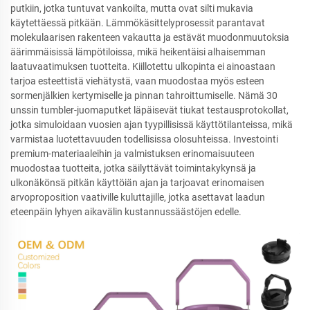
putkiin, jotka tuntuvat vankoilta, mutta ovat silti mukavia
käytettäessä pitkään. Lämmökäsittelyprosessit parantavat
molekulaarisen rakenteen vakautta ja estävät muodonmuutoksia
äärimmäisissä lämpötiloissa, mikä heikentäisi alhaisemman
laatuvaatimuksen tuotteita. Kiillotettu ulkopinta ei ainoastaan
tarjoa esteettistä viehätystä, vaan muodostaa myös esteen
sormenjälkien kertymiselle ja pinnan tahroittumiselle. Nämä 30
unssin tumbler-juomaputket läpäisevät tiukat testausprotokollat,
jotka simuloidaan vuosien ajan tyypillisissä käyttötilanteissa, mikä
varmistaa luotettavuuden todellisissa olosuhteissa. Investointi
premium-materiaaleihin ja valmistuksen erinomaisuuteen
muodostaa tuotteita, jotka säilyttävät toimintakykynsä ja
ulkonäkönsä pitkän käyttöiän ajan ja tarjoavat erinomaisen
arvoproposition vaativille kuluttajille, jotka asettavat laadun
eteenpäin lyhyen aikavälin kustannussäästöjen edelle.