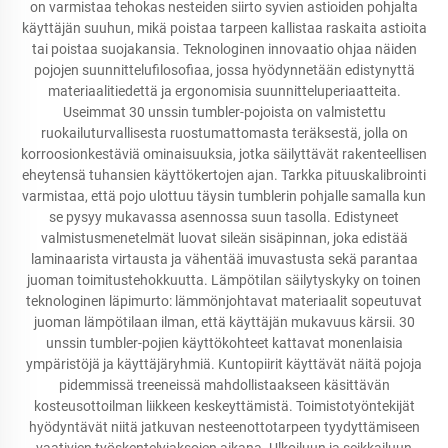
on varmistaa tehokas nesteiden siirto syvien astioiden pohjalta
käyttäjän suuhun, mikä poistaa tarpeen kallistaa raskaita astioita
tai poistaa suojakansia. Teknologinen innovaatio ohjaa näiden
pojojen suunnittelufilosofiaa, jossa hyödynnetään edistynyttä
materiaalitiedettä ja ergonomisia suunnitteluperiaatteita.
Useimmat 30 unssin tumbler-pojoista on valmistettu
ruokailuturvallisesta ruostumattomasta teräksestä, jolla on
korroosionkestäviä ominaisuuksia, jotka säilyttävät rakenteellisen
eheytensä tuhansien käyttökertojen ajan. Tarkka pituuskalibrointi
varmistaa, että pojo ulottuu täysin tumblerin pohjalle samalla kun
se pysyy mukavassa asennossa suun tasolla. Edistyneet
valmistusmenetelmät luovat sileän sisäpinnan, joka edistää
laminaarista virtausta ja vähentää imuvastusta sekä parantaa
juoman toimitustehokkuutta. Lämpötilan säilytyskyky on toinen
teknologinen läpimurto: lämmönjohtavat materiaalit sopeutuvat
juoman lämpötilaan ilman, että käyttäjän mukavuus kärsii. 30
unssin tumbler-pojien käyttökohteet kattavat monenlaisia
ympäristöjä ja käyttäjäryhmiä. Kuntopiirit käyttävät näitä pojoja
pidemmissä treeneissä mahdollistaakseen käsittävän
kosteusottoilman liikkeen keskeyttämistä. Toimistotyöntekijät
hyödyntävät niitä jatkuvan nesteenottotarpeen tyydyttämiseen