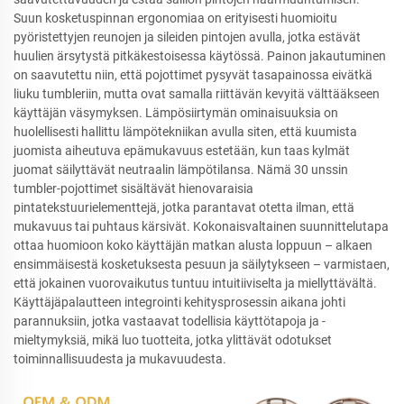
Suun kosketuspinnan ergonomiaa on erityisesti huomioitu
pyöristettyjen reunojen ja sileiden pintojen avulla, jotka estävät
huulien ärsytystä pitkäkestoisessa käytössä. Painon jakautuminen
on saavutettu niin, että pojottimet pysyvät tasapainossa eivätkä
liuku tumbleriin, mutta ovat samalla riittävän kevyitä välttääkseen
käyttäjän väsymyksen. Lämpösiirtymän ominaisuuksia on
huolellisesti hallittu lämpötekniikan avulla siten, että kuumista
juomista aiheutuva epämukavuus estetään, kun taas kylmät
juomat säilyttävät neutraalin lämpötilansa. Nämä 30 unssin
tumbler-pojottimet sisältävät hienovaraisia
pintatekstuurielementtejä, jotka parantavat otetta ilman, että
mukavuus tai puhtaus kärsivät. Kokonaisvaltainen suunnittelutapa
ottaa huomioon koko käyttäjän matkan alusta loppuun – alkaen
ensimmäisestä kosketuksesta pesuun ja säilytykseen – varmistaen,
että jokainen vuorovaikutus tuntuu intuitiiviselta ja miellyttävältä.
Käyttäjäpalautteen integrointi kehitysprosessin aikana johti
parannuksiin, jotka vastaavat todellisia käyttötapoja ja -
mieltymyksiä, mikä luo tuotteita, jotka ylittävät odotukset
toiminnallisuudesta ja mukavuudesta.