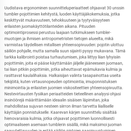
Uudistava ergonominen suunnitteluperiaatteet ohjaavat 30 unssin
tumbler-pojottimien kehitystä, luoden käyttäjäkokemuksia, jotka
keskittyvät mukavuuteen, tehokkuuteen ja tyytyväisyyteen
erilaisten juomakäyttötilanteiden aikana. Pituuden
optimointiprosessi perustuu laajaan tutkimukseen tumbler-
muotojen ja ihmisen antropometristen tietojen alueelta, mikä
varmistaa täydellisen mitallisen yhteensopivuuden: pojotin ulottuu
säiliön pohjalle, mutta samalla suun sijainti pysyy mukavana. Tämä
tarkka kalibrointi poistaa turhautumisen, joka liittyy liian lyhyisiin
pojottimiin, joita ei pääse käyttämään jäljelle jääneeseen juomaan,
tai liian pitkiin pojottimiin, jotka aiheuttavat epämukavia kulmia ja
rasittavat kaulalihaksia. Halkaisijan valinta tasapainottaa useita
tekijöitä, kuten virtausnopeuden optimointia, imuponnistuksen
minimointia ja erilaisten juomien viskositeettien yhteensopivuutta.
Nestevirtausten fysiikan periaatteiden tieteellinen analyysi ohjasi
insinöörejä määrittämään ideaalin sisäisen läpimitan, joka
mahdollistaa sujuvan nesteen siirron ilman tarvetta liialliselle
käyttäjän ponnistukselle. Kaarevan kärjen suunnittelu sisältää
hienovaraisia kulmia, jotka ohjaavat pojottimen luonnollisesti
optimaaliseen asemaan tumblerin sisällä, mikä maksimoi juoman
saavutettavuuden ja estää säiliön pintojen naarmuuntumisen.