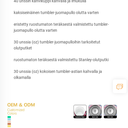
40 unssin kahvikuppi kahvalla ja imukulla
kaksiseinäinen tumbler-juomapullo olutta varten
eristetty ruostumaton teräksestä valmistettu tumbler-
juomapullo olutta varten
30 unssia (oz) tumbler-juomapulloihin tarkoitetut
olutputket
ruostumaton teräksestä valmistettu Stanley-olutputki
30 unssia (oz) kokoisen tumbler-astian kahvalla ja
olkamalla