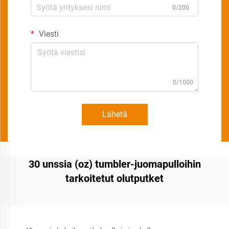
0/200
Viesti
0/1000
Lähetä
30 unssia (oz) tumbler-juomapulloihin
tarkoitetut olutputket