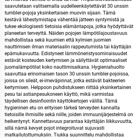
saavutetaan valitsemalla uudelleenkäytettävät 30 unssin
tumbler-pojoja yksinkertaisen muovin sijaan. Tämä
kestävä lähestymistapa vähentää jätteen syntymistä ja
tukee ekologisesti tietoisia elämäntapoja, jotka hyödyttävät
planeetan terveyttä. Näiden pojojen lämpötilajoustavuus
mahdollistaa sekä kuumien että kylmien juomien
nauttimisen ilman materiaalin rappeutumista tai käyttäjän
epämukavuutta. Edistyneet lämmöneristysominaisuudet
estävät kosteuden kertymisen ja säilyttävät optimaaliset
juomalämpötilat koko nauttimisaikana. Hygieniahuolto
saavuttaa erinomaisen tason 30 unssin tumbler-pojoissa,
joissa on sileät, ei-imeväpinnat, jotka estävät bakteerien
kertymisen. Helppoon puhdistukseen riittää yksinkertainen
pesu tai astianpesukoneen käyttö, mikä varmistaa
täydellisen desinfiointin käyttökertojen välillä. Tämä
hygieninen etu on erityisen tärkeä terveyden kannalta
tietoisille ihmisille sekä niille, joiden immuunijärjestelmä on
heikentynyt. Kannettavuus parantaa käyttäjän liikkuvuutta,
sillä nämä kevyet pojot integroituvat sujuvasti
matkailutottumuksiin. Tiukka suunnittelu mahdollistaa