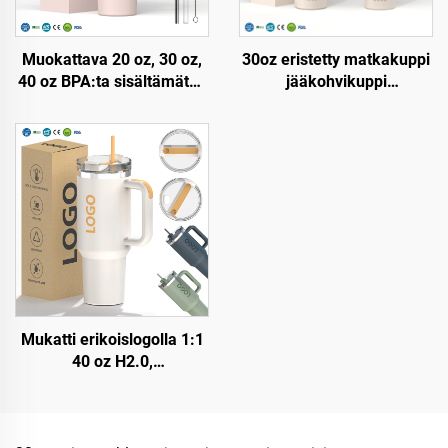
Muokattava 20 oz, 30 oz,
30oz eristetty matkakuppi
40 oz BPA:ta sisältämätön
jääkohvikuppi
kääntyvä paju, eristetty
patenttikannella
ruostumattomasta
uudelleenkäytettävä
teräksestä valmistettu
ruostumaton teräksinen
kuppi/kannu
vesipullo tölppä kahvalla
vuotosuojatulla kannella,
ja pilleellä
pajulla ja kahvalla
matkakäyttöön
Mukatti erikoislogolla 1:1
40 oz H2.0,
kaksinkertaisesti eristetty
ruostumaton teräksinen
tyhjiömuki straivalla