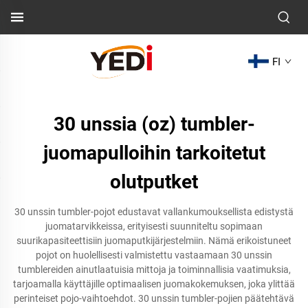
FI
30 unssia (oz) tumbler-
juomapulloihin tarkoitetut
olutputket
30 unssin tumbler-pojot edustavat vallankumouksellista edistystä
juomatarvikkeissa, erityisesti suunniteltu sopimaan
suurikapasiteettisiin juomaputkijärjestelmiin. Nämä erikoistuneet
pojot on huolellisesti valmistettu vastaamaan 30 unssin
tumblereiden ainutlaatuisia mittoja ja toiminnallisia vaatimuksia,
tarjoamalla käyttäjille optimaalisen juomakokemuksen, joka ylittää
perinteiset pojo-vaihtoehdot. 30 unssin tumbler-pojien päätehtävä