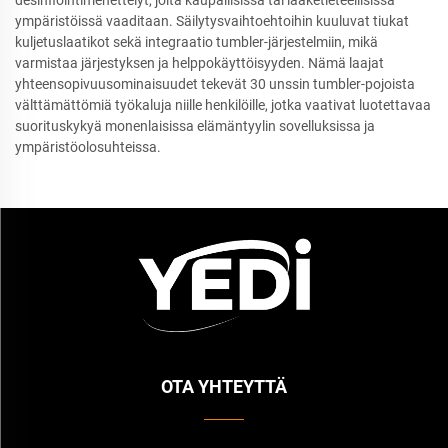
desinfiointimenettelyt, joita kaupallisissa tai lääketieteellisissä
ympäristöissä vaaditaan. Säilytysvaihtoehtoihin kuuluvat tiukat
kuljetuslaatikot sekä integraatio tumbler-järjestelmiin, mikä
varmistaa järjestyksen ja helppokäyttöisyyden. Nämä laajat
yhteensopivuusominaisuudet tekevät 30 unssin tumbler-pojoista
välttämättömiä työkaluja niille henkilöille, jotka vaativat luotettavaa
suorituskykyä monenlaisissa elämäntyylin sovelluksissa ja
ympäristöolosuhteissa.
OTA YHTEYTTÄ