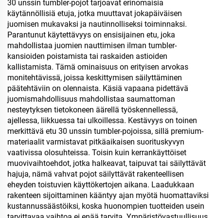
arkinpäivään ja retkeilyyn
30 unssin tumbler-pojot tarjoavat erinomaisia
käytännöllisiä etuja, jotka muuttavat jokapäiväisen
juomisen mukavaksi ja nautinnolliseksi toiminnaksi.
Parantunut käytettävyys on ensisijainen etu, joka
mahdollistaa juomien nauttimisen ilman tumbler-
kansioiden poistamista tai raskaiden astioiden
kallistamista. Tämä ominaisuus on erityisen arvokas
monitehtävissä, joissa keskittymisen säilyttäminen
päätehtäviin on olennaista. Käsiä vapaana pidettävä
juomismahdollisuus mahdollistaa saumattoman
nesteytyksen tietokoneen äärellä työskennellessä,
ajellessa, liikkuessa tai ulkoillessa. Kestävyys on toinen
merkittävä etu 30 unssin tumbler-pojoissa, sillä premium-
materiaalit varmistavat pitkäaikaisen suorituskyvyn
vaativissa olosuhteissa. Toisin kuin kerrankäyttöiset
muovivaihtoehdot, jotka halkeavat, taipuvat tai säilyttävät
hajuja, nämä vahvat pojot säilyttävät rakenteellisen
eheyden toistuvien käyttökertojen aikana. Laadukkaan
rakenteen sijoittaminen kääntyy ajan myötä huomattaviksi
kustannussäästöiksi, koska huonompien tuotteiden usein
tarvittavaa vaihtoa ei enää tarvita. Ympäristövastuullisuus