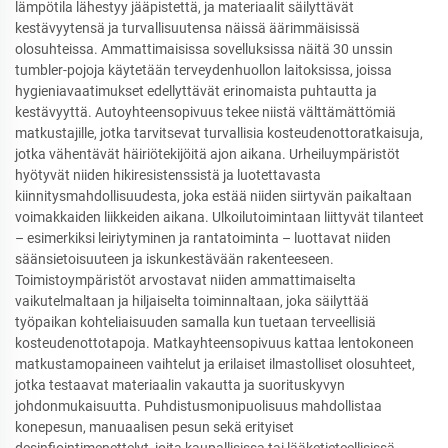
lämpötila lähestyy jääpistettä, ja materiaalit säilyttävät
kestävyytensä ja turvallisuutensa näissä äärimmäisissä
olosuhteissa. Ammattimaisissa sovelluksissa näitä 30 unssin
tumbler-pojoja käytetään terveydenhuollon laitoksissa, joissa
hygieniavaatimukset edellyttävät erinomaista puhtautta ja
kestävyyttä. Autoyhteensopivuus tekee niistä välttämättömiä
matkustajille, jotka tarvitsevat turvallisia kosteudenottoratkaisuja,
jotka vähentävät häiriötekijöitä ajon aikana. Urheiluympäristöt
hyötyvät niiden hikiresistenssistä ja luotettavasta
kiinnitysmahdollisuudesta, joka estää niiden siirtyvän paikaltaan
voimakkaiden liikkeiden aikana. Ulkoilutoimintaan liittyvät tilanteet
– esimerkiksi leiriytyminen ja rantatoiminta – luottavat niiden
säänsietoisuuteen ja iskunkestävään rakenteeseen.
Toimistoympäristöt arvostavat niiden ammattimaiselta
vaikutelmaltaan ja hiljaiselta toiminnaltaan, joka säilyttää
työpaikan kohteliaisuuden samalla kun tuetaan terveellisiä
kosteudenottotapoja. Matkayhteensopivuus kattaa lentokoneen
matkustamopaineen vaihtelut ja erilaiset ilmastolliset olosuhteet,
jotka testaavat materiaalin vakautta ja suorituskyvyn
johdonmukaisuutta. Puhdistusmonipuolisuus mahdollistaa
konepesun, manuaalisen pesun sekä erityiset