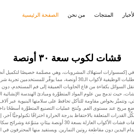
لأخبار
المنتجات
من نحن
الصفحة الرئيسية
قشات لكوب سعة ٣٠ أونصة
زلة بسعة 30 أونصة تقدُّمًا ثوريًّا في إكسسوارات استهلاك المشروبات، وهي مصمَّمة خصي
المتخصِّصة بدقةٍ عالية لتتناسب مع الأبعاد الفريدة والمتطلبات الوظيفية لأكوا
لأكواب العازلة بسعة 30 أونصة على نقل السوائل بكفاءة من قاع الحاويات العميقة إلى فم المس
ئي، وتتميَّز بخواص مقاومة للتآكل تحافظ على سلامتها البنيوية عبر آل
يح عند مستوى الفم. وتُنتج عمليات التصنيع المتطوِّرة أسطحًا داخلية نا
القدرات المتعلقة بالاحتفاظ بدرجة الحرارة اختراقًا تكنولوجيًّا آخر، إ
المشروب دون المساس براحة المستخدم. وتشمل تطبيقات قشات الأكواب
ام اليدين دون مقاطعة روتين التمارين. ويستفيد منها المحترفون في 