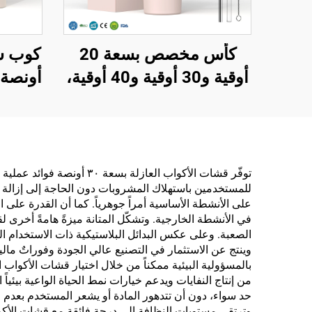
كأس مخصص بسعة 20
أوقية و30 أوقية و40 أوقية،
أونصة،
خالٍ من مادة BPA، مع قشة
غطاء 
قابلة للطي وكأس معزول
لإعاد
من الفولاذ المقاوم للصدأ،
من الف
مزود بغطاء مقاوم للتسرب
زجاجة
توفّر قشات الأكواب العاز
للمستخدمين باستهلاك المشروبات دون الحاجة إلى إزالة أغطي
وقشة ومقبض مناسب
على الأنشطة الأساسية أمراً جوهرياً. كما أن القدرة على 
للسفر
الصعبة. وعلى عكس البدائل البلاستيكية ذات الاستخدام الو
وينتج عن الاستثمار في التصنيع عالي الجودة وفوراتٌ مالية
من إنتاج النفايات ويدعم خيارات نمط الحياة الواعية بيئي
حد سواء، دون أن تتدهور المادة أو يشعر المستخدم بعدم ا