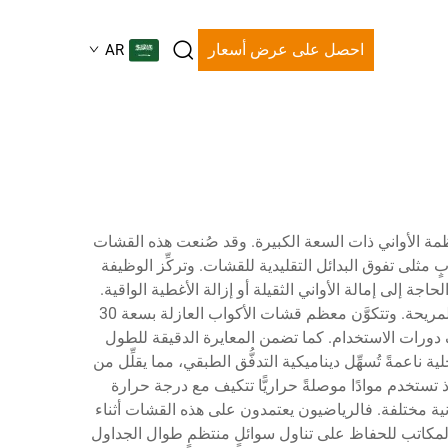
احصل على عرض أسعار
AR
صًا لتكميل أنظمة الأواني ذات السعة الكبيرة. وقد صُنعت هذه القشات
ب الـ30 أونصة، مما يوفِّر للمستخدمين تجربة شربٍ مثلى تفوق البدائل التقليدية للقشات. وتركِّز الوظيفة
تخدم، دون الحاجة إلى إمالة الأواني الثقيلة أو إزالة الأغطية الواقية.
وتُحرِّك الابتكارات التكنولوجية فلسفة التصميم لهذه القشات، حيث تدمج بين علوم المواد المتطوِّرة ومبادئ الهندسة الإنشائية المريحة. وتتكوَّن معظم قشات الأكواب العازلة بسعة 30
اف دورات الاستخدام. كما تضمن المعايرة الدقيقة للطول
عمةً تُسهِّل ديناميكية التدفُّق الطبقي، مما يقلِّل من
ذ تستخدم موادًا موصلةً حراريًّا تتكيف مع درجة حرارة
 العازلة بسعة 30 أونصة بيئاتٍ متنوِّعة وشرائح سكانية مختلفة. فالرياضيون يعتمدون على هذه القشات أثناء
المكاتب للحفاظ على تناول سوائلٍ منتظمٍ طوال الجداول