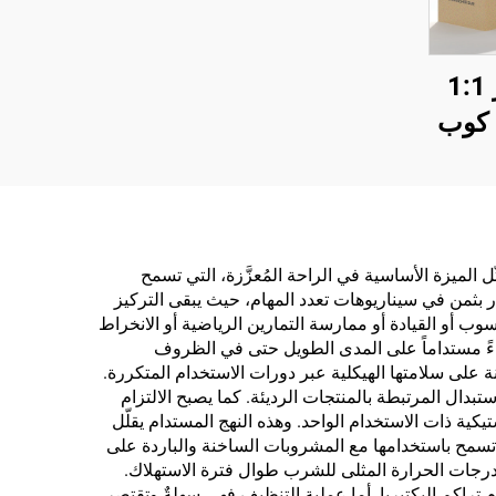
كوب مخصص بشعار 1:1
سعة 40 أونصة H2.0 كوب
قاوم
 مع
رحال
تعة. ويتمثّل الميزة الأساسية في الراحة المُعزَّزة، التي تسمح
َّر بثمن في سيناريوهات تعدد المهام، حيث يبقى التركيز
ب أو القيادة أو ممارسة التمارين الرياضية أو الانخراط
ة بسعة ٣٠ أونصة، إذ تضمن المواد عالية الجودة أداءً مستداماً على المدى الطويل حتى في الظروف
ة على سلامتها الهيكلية عبر دورات الاستخدام المتكررة.
بدال المرتبطة بالمنتجات الرديئة. كما يصبح الالتزام
قابلة لإعادة الاستخدام بسعة ٣٠ أونصة بدلاً من الخيارات البلاستيكية ذات الاستخدام الواحد. وهذه النهج المستدام يقلّل
ية تسمح باستخدامها مع المشروبات الساخنة والباردة على
 درجات الحرارة المثلى للشرب طوال فترة الاستهلاك.
 تتميّز بأسطحٍ ناعمةٍ غير مساميةٍ تقاوم تراكم البكتيريا. أما عملية التنظيف فهي سهلةٌ وتقتصر