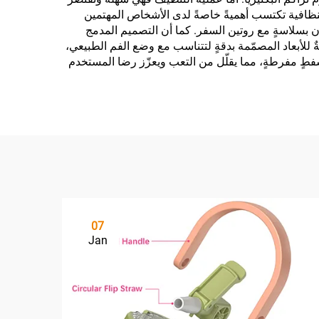
نظافية تكتسب أهميةً خاصةً لدى الأشخاص المهتمين
ن بسلاسةٍ مع روتين السفر. كما أن التصميم المدمج
ةٌ للأبعاد المصمّمة بدقةٍ لتتناسب مع وضع الفم الطبيعي،
شفطٍ مفرطةٍ، مما يقلّل من التعب ويعزّز رضا المستخدم
07
Jan