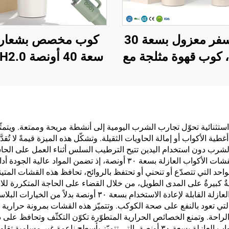
كوب سفر معزول بسعة 30
 كوب قهوة مثلجة مع
ببراءة اختراع، قابل
عازل من الفولاذ الم
ة الاستخدام، مصنوع
للصدأ فراغي للسفر
ولاذ المقاوم للصدأ،
قشة لعيد الحب والت
 ماء، كأس مع مقبض
لة بسعة ٣٠ أونصة فوائد عملية استثنائية تحوّل تجارب الشرب اليومية إلى أنشطة مريحة ومم
ة الأكواب أو إمالة الحاويات الثقيلة. وتشكّل هذه الميزة قيمةً لا تُقد
وقش
الشرب دون استخدام اليدين تتيح الترطيب السلس أثناء العمل على الحاسو
في الأنشطة الخارجية. وتشكّل المتانة ميزةً هامةً أخرى لقشات الأكواب العازل
احد التي تتصدّع أو تنحني أو تحتفظ بالروائح، تحافظ هذه القشات المتين
ٌ كبيرةٌ على المدى الطويل، من خلال القضاء على الحاجة المتكررة للاست
بالمسؤولية البيئية ممكناً من خلال اختيار قشات الأكواب العازلة ال
اً التي تعود بالنفع على صحة الكوكب. وتتميّز هذه القشات بمرونة حرار
لراحة. وتمنع الخصائص الحرارية المتطوّرة تكوّن التكثّف وتحافظ على
وترتقي مستويات النظافة إلى درجةٍ فائقةٍ مع قشات الأكواب العازلة بسعة ٣٠ أونصة، التي