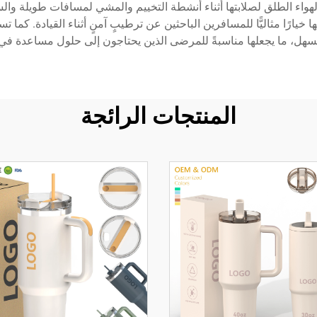
 الهواء الطلق لصلابتها أثناء أنشطة التخييم والمشي لمسافات طويلة وال
يارًا مثاليًّا للمسافرين الباحثين عن ترطيبٍ آمنٍ أثناء القيادة. كما 
لسهل، ما يجعلها مناسبةً للمرضى الذين يحتاجون إلى حلول مساعدة ف
المنتجات الرائجة