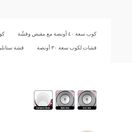
كوب سعة ٤٠ أونصة مع مقبض وقشّة
كو
قشات لكوب سعة ٣٠ أونصة
قشة ستانلي 