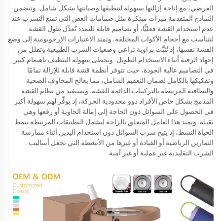
العرضي، مع إتاحة إزالتها بسهولة لتنظيفها وصيانتها بشكل شامل. وتتضمن
النماذج المتقدمة ميزات مبتكرة مثل صمامات العض التي تمنع التسرب عند
عدم استخدام القشة فعليًّا، أو تصاميم قابلة للتمدد تُعدِّل طول القشة
لتتناسب مع أحجام الأكواب المختلفة. وتمتد الاعتبارات الإرجونومية إلى وضع
القشة نفسها، إذ تُثبَّت بزاوية تراعي وضعيات الشرب الطبيعية وتقلل من
إجهاد الرقبة أثناء الاستخدام الطويل. وتحظى سهولة التنظيف باهتمام كبير
في التصاميم عالية الجودة، حيث تتوفر أنظمة قشة قابلة للإزالة تمامًا
وتفكيكها بالكامل لضمان التعقيم الشامل، مما يعالج المخاوف الصحية
والنظافية المرتبطة بالتركيبات الدائمة للقشة. ويستفيد من نظام القشة
المدمج بشكل خاص الأفراد ذوو محدودية الحركة، إذ يوفِّر لهم سهولة أكبر
في الحصول على السوائل دون الحاجة إلى إمالة الحاوية أو رفعها وهي
ثقيلة. ويمتد هذا العامل المتعلق بالراحة ليشمل التطبيقات المرتبطة بنمط
الحياة النشط، إذ يتيح شرب السوائل دون استخدام اليدين أثناء ممارسة
التمارين الرياضية أو القيادة أو غيرها من الأنشطة التي تجعل أساليب
الشرب التقليدية غير عملية أو غير آمنة.