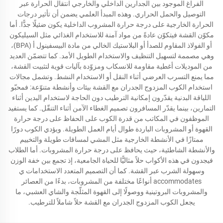
الفراغ الموجود بين الجدارين الداخلي والخارجي انتقال الحرارة عبر
التوصيل والحمل الحراري. وهذه المبدأ العلمي يضمن أن تأثير درجات
الحرارة الخارجية على درجة حرارة المشروب الداخلية يكون ضئيلًا جدًّا. أما
مكوّن القشة فيتكوّن عادةً من مواد آمنة للاستخدام الغذائي مثل السيليكون
أو الفولاذ المقاوم للصدأ أو البلاستيك الخالي من مادة البيسفينول أ (BPA)،
وهي مصممة لتسهيل التنظيف والاستخدام الطويل الأمد. كما تتضمّن العديد
من الموديلات أغطية مقاومة للانسكاب ومزوّدة بآليات قوية لتثبيت القشة،
مما يمنع التسرب العرضي أثناء النقل أو الاستخدام النشط. وتشمل مجالات
استخدام الكوب المزدوج الجدران مع القشة بيئات وأنشطة متنوّعة: فمحبّو
اللياقة البدنية يقدّرون إمكانية الترطيب دون الحاجة لاستخدام اليدين أثناء
التمارين، بينما يقدّر المسافرون تصميم الغطاء الآمن أثناء التنقّل. كما يستفيد
الموظفون في المكاتب من قدرة الكوب على الحفاظ على درجة حرارة
القهوة أو المشروبات الباردة طوال أيام العمل الطويلة. ويؤدي الكوب دورًا
ممتازًا في الأنشطة الخارجية مثل المشي لمسافات طويلة والتخييم
والأنشطة الشاطئية، حيث يحافظ على درجة حرارة المشروبات. أما الطلاب
فيجدون في هذه الأكواب حلاً مثاليًّا للحياة الجامعية، إذ تجمع بين خفة الوزن
وسهولة الشرب عبر القشة. كما أن التصميم المتعدد الاستخدامات ي
accommodates أنواعًا مختلفة من المشروبات، بدءًا من العصائر
والمشروبات البروتينية ووصولًا إلى القهوة المثلّجة والشاي العشبي، ما
يجعل الكوب المزدوج الجدران مع القشة حلاً شاملاً للترطيب.