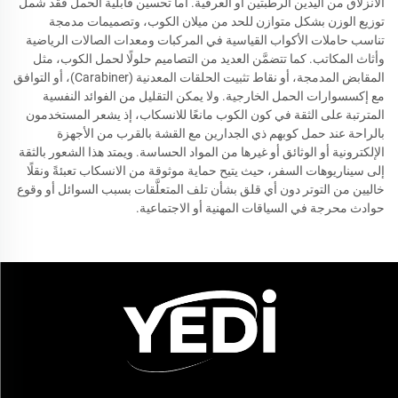
الانزلاق من اليدين الرطبتين أو العرقية. أما تحسين قابلية الحمل فقد شمل
توزيع الوزن بشكل متوازن للحد من ميلان الكوب، وتصميمات مدمجة
تناسب حاملات الأكواب القياسية في المركبات ومعدات الصالات الرياضية
وأثاث المكاتب. كما تتضمَّن العديد من التصاميم حلولًا لحمل الكوب، مثل
المقابض المدمجة، أو نقاط تثبيت الحلقات المعدنية (Carabiner)، أو التوافق
مع إكسسوارات الحمل الخارجية. ولا يمكن التقليل من الفوائد النفسية
المترتبة على الثقة في كون الكوب مانعًا للانسكاب، إذ يشعر المستخدمون
بالراحة عند حمل كوبهم ذي الجدارين مع القشة بالقرب من الأجهزة
الإلكترونية أو الوثائق أو غيرها من المواد الحساسة. ويمتد هذا الشعور بالثقة
إلى سيناريوهات السفر، حيث يتيح حماية موثوقة من الانسكاب تعبئةً ونقلًا
خاليين من التوتر دون أي قلق بشأن تلف المتعلَّقات بسبب السوائل أو وقوع
حوادث محرجة في السياقات المهنية أو الاجتماعية.