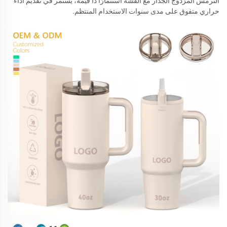
الترمس المزدوج الجدار مع القشّة استثمارًا ذا قيمة، يستمر في تقديم أداء
حراري متفوق على مدى سنوات الاستخدام المنتظم.