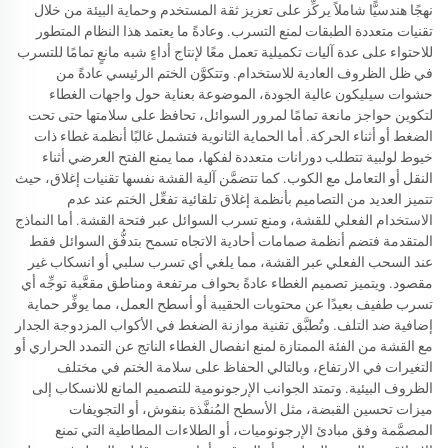
نهجًا هندسيًّا شاملاً يركِّز على تعزيز ثقة المستخدم وحماية البيئة من خلال
تقنيات متعددة الطبقات لمنع التسرب. وعادةً ما يعتمد هذا النظام المتطور
للاحتواء على عدة آليات تكميلية تعمل معًا لإنتاج أداءٍ شبه مانعٍ تمامًا للتسرب
في ظل الظروف العادية للاستخدام. وتتكوَّن الختم الرئيسي عادةً من
حشوات سيليكون عالية الجودة، الموضوعة بعناية حول واجهات الغطاء
لتكوين حواجز مانعة تمامًا لمرور السوائل، تحافظ على سلامتها حتى تحت
الضغط أو أثناء الحركة. أما الحماية الثانوية فتشمل غالبًا أنظمة غطاء ذات
خيوط لولبية تتطلب دورانات متعددة لفكها، مما يمنع الفتح العرضي أثناء
النقل أو التعامل مع الكوب. كما تتضمَّن آلية القشة نفسها تقنيات إغلاق، حيث
تتميز العديد من التصاميم بأنظمة إغلاق تلقائية تفعِّل الختم عند عدم
الاستخدام الفعلي للقشة، ومنع تسرب السوائل عبر فتحة القشة. أما النماذج
المتقدمة فتضم أنظمة صمامات أحادية الاتجاه تسمح بتدفُّق السوائل فقط
عند السحب الفعلي عبر القشة، مما يلغي أي تسرب سلبي أو انسكاب غير
مقصود. ويتميز تصميم الغطاء عادةً بحواف مرتفعة ومناطق مقعَّبة توجِّه أي
تسرب طفيف بعيدًا عن محتويات الحقيبة أو أسطح العمل، مما يوفِّر حماية
إضافية ضد التلف. وتُطبَّق تقنية موازنة الضغط في الأكواب المزدوجة الجدار
مع القشة من الفئة الممتازة لمنع انفصال الغطاء الناتج عن التمدد الحراري أو
التغيرات في الارتفاع، وبالتالي الحفاظ على سلامة الختم في مختلف
الظروف البيئية. وتمتد الجوانب الإرجونومية للتصميم المانع للانسكاب إلى
ميزات تحسين القبضة، مثل الأسطح المُنفَّذة بنقوش، أو التجويفات
المصمَّمة وفق مبادئ الإرجونوميات، أو الطلاءات المطاطية التي تمنع