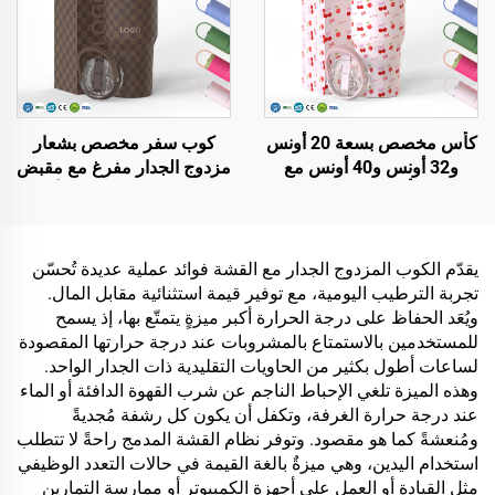
كأس مخصص بسعة 20 أونس
كوب سفر مخصص بشعار
و32 أونس و40 أونس مع
مزدوج الجدار مفرغ مع مقبض
مقبض، كأس معزول مع غطاء
من الفولاذ المقاوم للصدأ سعة
به قش قابل للطي، كوب سفر
20 أونصة و32 أونصة و40
من الفولاذ المقاوم للصدأ مع
أونصة للكوب المحمول مع
مقبض للسوائل الساخنة
غطاء للشرب الساخن والبارد
يقدّم الكوب المزدوج الجدار مع القشة فوائد عملية عديدة تُحسّن
والباردة
تجربة الترطيب اليومية، مع توفير قيمة استثنائية مقابل المال.
ويُعَد الحفاظ على درجة الحرارة أكبر ميزةٍ يتمتّع بها، إذ يسمح
للمستخدمين بالاستمتاع بالمشروبات عند درجة حرارتها المقصودة
لساعات أطول بكثير من الحاويات التقليدية ذات الجدار الواحد.
وهذه الميزة تلغي الإحباط الناجم عن شرب القهوة الدافئة أو الماء
عند درجة حرارة الغرفة، وتكفل أن يكون كل رشفة مُجديةً
ومُنعشةً كما هو مقصود. وتوفر نظام القشة المدمج راحةً لا تتطلب
استخدام اليدين، وهي ميزةٌ بالغة القيمة في حالات التعدد الوظيفي
مثل القيادة أو العمل على أجهزة الكمبيوتر أو ممارسة التمارين