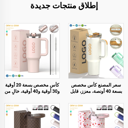
إطلاق منتجات جديدة
سعر المصنع كأس مخصص
كأس مخصص بسعة 20 أوقية
بسعة 40 أونصة، معزز، قابل
و30 أوقية و40 أوقية، خالٍ من
لإعادة الاستخدام، مصنوع من
مادة BPA، مع قشة قابلة
الفولاذ المقاوم للصدأ، جدار
للطي وكأس معزول من
مزدوج، زجاجة سفر مع
الفولاذ المقاوم للصدأ، مزود
مقبض وغطاء بقش مستقيم
بغطاء مقاوم للتسرب وقشة
ومقبض مناسب للسفر