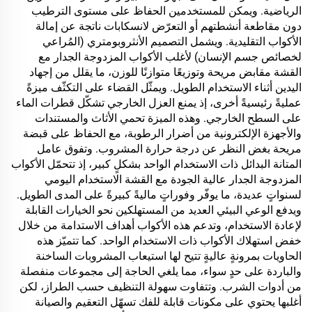
الرياضية. ويمكن للمستخدمين الحفاظ على مستوى الترطيب
دون مقاطعة أنشطتهم أو التعرّض لانسكابات ناتجة عن إمالة
الأكواب التقليدية. ويشمل التصميم الأنثروبومتري (المُراعي
لخصائص جسم الإنسان) لأغلب الأكواب المزدوجة الجدار مع
القشة مقابض مريحة وتوزيعًا متوازنًا للوزن، ما يقلل من إجهاد
اليدين أثناء الاستخدام الطويل. ويمثّل القضاء على التكثّف ميزةً
عمليةً رئيسيةً أخرى، إذ يمنع العزل الخارجي تشكّل قطرات الماء
على السطح الخارجي. وهذه الميزة تحمي الأثاث والمستندات
والأجهزة الإلكترونية من أضرار الرطوبة، مع الحفاظ على قبضة
مريحة بغض النظر عن درجة حرارة المشروب. وتفوق عامل
المتانة البدائل ذات الاستخدام الواحد بشكلٍ كبير، إذ تتحمّل الأكواب
المزدوجة الجدار عالية الجودة مع القشة الاستخدام اليومي
لسنواتٍ عديدة، ما يوفّر وفوراتٍ ماليةً كبيرةً على المدى الطويل.
ويدفع الوعي البيئي العديد من المستهلكين نحو الخيارات القابلة
لإعادة الاستخدام، وتدعم هذه الأكواب أهداف الاستدامة من خلال
خفض استهلاك الأكواب ذات الاستخدام الواحد. كما تتميّز هذه
الحاويات بمرونةٍ عاليةٍ تتيح لها استيعاب المشروبات الساخنة
والباردة على حدٍ سواء، مما يلغي الحاجة إلى مجموعات منفصلة
من أدوات الشرب. وتتفاوت سهولة التنظيف حسب الطراز، لكن
أغلبها يحتوي على مكونات قابلة للفك تسهّل التعقيم والصيانة