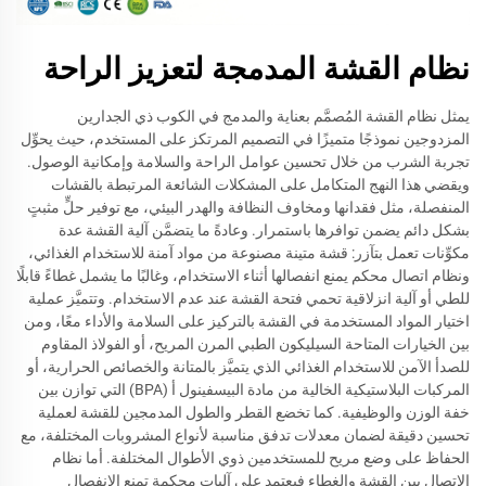
نظام القشة المدمجة لتعزيز الراحة
يمثل نظام القشة المُصمَّم بعناية والمدمج في الكوب ذي الجدارين
المزدوجين نموذجًا متميزًا في التصميم المرتكز على المستخدم، حيث يحوِّل
تجربة الشرب من خلال تحسين عوامل الراحة والسلامة وإمكانية الوصول.
ويقضي هذا النهج المتكامل على المشكلات الشائعة المرتبطة بالقشات
المنفصلة، مثل فقدانها ومخاوف النظافة والهدر البيئي، مع توفير حلٍّ مثبتٍ
بشكل دائم يضمن توافرها باستمرار. وعادةً ما يتضمَّن آلية القشة عدة
مكوِّنات تعمل بتآزر: قشة متينة مصنوعة من مواد آمنة للاستخدام الغذائي،
ونظام اتصال محكم يمنع انفصالها أثناء الاستخدام، وغالبًا ما يشمل غطاءً قابلًا
للطي أو آلية انزلاقية تحمي فتحة القشة عند عدم الاستخدام. وتتميَّز عملية
اختيار المواد المستخدمة في القشة بالتركيز على السلامة والأداء معًا، ومن
بين الخيارات المتاحة السيليكون الطبي المرن المريح، أو الفولاذ المقاوم
للصدأ الآمن للاستخدام الغذائي الذي يتميَّز بالمتانة والخصائص الحرارية، أو
المركبات البلاستيكية الخالية من مادة البيسفينول أ (BPA) التي توازن بين
خفة الوزن والوظيفية. كما تخضع القطر والطول المدمجين للقشة لعملية
تحسين دقيقة لضمان معدلات تدفق مناسبة لأنواع المشروبات المختلفة، مع
الحفاظ على وضع مريح للمستخدمين ذوي الأطوال المختلفة. أما نظام
الاتصال بين القشة والغطاء فيعتمد على آليات محكمة تمنع الانفصال