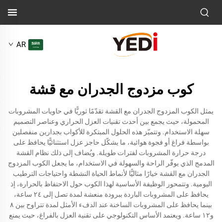
AR
كوب مزدوج الجدران مع قشة
يمثل الكوب المزدوج الجدران مع القشة تقدّمًا ثوريًّا في حاويات المشروبات
المحمولة، حيث يجمع بين أحدث تقنيات العزل الحراري وعناصر التصميم
سهلة الاستخدام. وتتميّز هذه الحلول المبتكرة للأكواب بجدارين منفصلين
بواسطة فراغ أو فجوة هوائية، ما يشكّل حاجز عزل استثنائيًّا يحافظ على
درجة حرارة المشروبات لفترات طويلة. ويُضاف إلى ذلك نظام القشة
المدمج الذي يوفّر الراحة والسهولة في الاستخدام، ما يجعل الكوب المزدوج
الجدران مع القشة خيارًا مثاليًّا لأنماط الحياة النشطة واحتياجات الترطيب
اليومية. وتتمحور الوظيفة الأساسية لهذا الكوب حول الاحتفاظ بالحرارة، إذ
يحافظ على المشروبات الباردة ببرودة منعشة لمدة تصل إلى ٢٤ ساعة،
بينما يحافظ على المشروبات الساخنة عند الدفء الأمثل لمدة تتراوح بين ٨
و١٢ ساعة. ويعتمد الأساس التكنولوجي على تقنية العزل بالفراغ، حيث يمنع