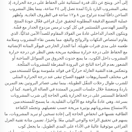
إلى آخر. وينتج عن ذلك قدرة استثنائية على الحفاظ على درجة الحرارة، إذ
يبقى المشروب البارد باردًا لمدة تصل إلى ٢٤ ساعة، بينما يظل المشروب
الساخن دافئًا لمدة تتراوح بين ٨ و١٢ ساعة في الظروف العادية. وتُظهر
عملية التصنيع الدقيقة المطلوبة لتحقيق عزل فراغي فعّال جودةَ المنتج
والتميز الهندسي المُستثمر في كل كوب ترمس مزدوج الجدار مع قشّة.
ويتكون الجدار الداخلي عادةً من الفولاذ المقاوم للصدأ الآمن غذائيًّا، الذي
يقاوم امتصاص النكهات والروائح والبقع، مما يضمن نقاء المشروب وسلامة
طعمه على مدى فترات طويلة. أما الجدار الخارجي فيوفّر المتانة الإنشائية
مع الحفاظ على درجة حرارة سطحية مريحة بغض النظر عن درجة حرارة
المشروب داخل الكوب، ما يمنع حدوث الحروق من السوائل الساخنة أو
الشعور بعدم الراحة الناتج عن البرودة المفرطة للمشروبات المثلّجة.
وتنعكس هذه التقنية العازلة حراريًّا في فوائد ملموسة يوميًّا للمستخدمين
في مختلف السيناريوهات: فقهوة الصباح تبقى عند درجة الحرارة المثلى
للشرب طوال رحلات التنقّل الطويلة، بينما تبقى عصائر البروتين بعد التمرين
باردةً ومنعشةً خلال جلسات التمرين الممتدة في الصالة الرياضية. كما أن
الحفاظ المستمر على درجة الحرارة يلغي الحاجة إلى شرب المشروبات
بسرعة، وهي عادةٌ مألوفة مع الأكواب التقليدية، ما يسمح للمستخدمين
بالاستمتاع بمشروباتهم بوتيرة مريحة حسب تفضيلهم. وتجسّد الكفاءة
الطاقية نفسها في انخفاض الحاجة إلى إعادة تسخين أو تبريد المشروبات، ما
يسهم في تحقيق الراحة والوعي البيئي معًا. وأخيرًا، تضمن متانة تقنية العزل
الفراغي موثوقيةً عاليةً في الأداء على المدى الطويل، ما يجعل كوب