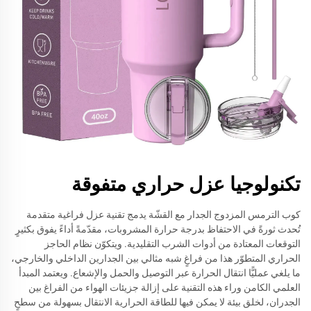
تكنولوجيا عزل حراري متفوقة
كوب الترمس المزدوج الجدار مع القشّة يدمج تقنية عزل فراغية متقدمة
تُحدث ثورةً في الاحتفاظ بدرجة حرارة المشروبات، مقدّمةً أداءً يفوق بكثيرٍ
التوقعات المعتادة من أدوات الشرب التقليدية. ويتكوّن نظام الحاجز
الحراري المتطوّر هذا من فراغٍ شبه مثالي بين الجدارين الداخلي والخارجي،
ما يلغي عمليًّا انتقال الحرارة عبر التوصيل والحمل والإشعاع. ويعتمد المبدأ
العلمي الكامن وراء هذه التقنية على إزالة جزيئات الهواء من الفراغ بين
الجدران، لخلق بيئة لا يمكن فيها للطاقة الحرارية الانتقال بسهولة من سطحٍ