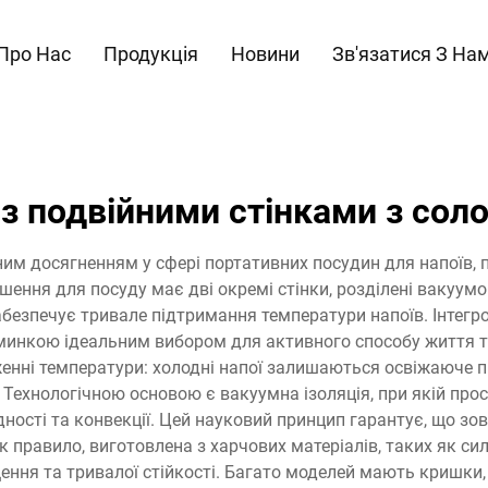
Про Нас
Продукція
Новини
Зв'язатися З На
з подвійними стінками з со
м досягненням у сфері портативних посудин для напоїв, по
ішення для посуду має дві окремі стінки, розділені вакуу
абезпечує тривале підтримання температури напоїв. Інтег
оминкою ідеальним вибором для активного способу життя та
женні температури: холодні напої залишаються освіжаюче п
Технологічною основою є вакуумна ізоляція, при якій про
ності та конвекції. Цей науковий принцип гарантує, що зо
 правило, виготовлена з харчових матеріалів, таких як силі
ення та тривалої стійкості. Багато моделей мають кришки