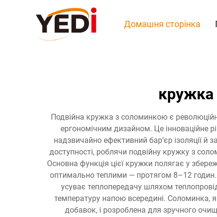
Домашня сторінка
кружка 
Подвійна кружка з соломинкою є революційни
ергономічним дизайном. Це інноваційне р
надзвичайно ефективний бар’єр ізоляції й з
доступності, роблячи подвійну кружку з сол
Основна функція цієї кружки полягає у збере
оптимально теплими — протягом 8–12 годин. 
усуває теплопередачу шляхом теплопровід
температуру напою всередині. Соломинка, як
добавок, і розроблена для зручного очищ