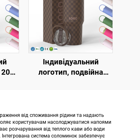
ий
Індивідуальний
 20oz
логотип, подвійна
кою,
стінка, вакуумна
идною
портативна кружка з
,
ручкою, з нержавіючої
сталі, 20 унцій, 32
враження від споживання рідини та надають
зволяє користувачам насолоджуватися напоями
ка з
унції, 40 унцій,
уває розчарування від теплого кави або води
их і
дорожня кружка з
. Інтегрована система соломинок забезпечує