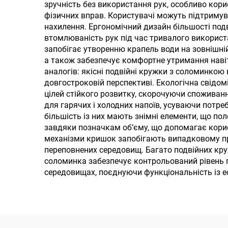
зручність без використання рук, особливо кори
кришкою з
руч
фізичних вправ. Користувачі можуть підтримува
соломінкою
нахилення. Ергономічний дизайн більшості под
втомлюваність рук під час тривалого використ
запобігає утворенню крапель води на зовнішній
а також забезпечує комфортне утримання навіт
аналогів: якісні подвійні кружки з соломинко
довгостроковій перспективі. Екологічна свідом
цілей стійкого розвитку, скорочуючи споживанн
для гарячих і холодних напоїв, усуваючи потреб
більшість із них мають знімні елементи, що по
завдяки позначкам об’єму, що допомагає корис
механізми кришок запобігають випадковому пр
переповнених середовищ. Багато подвійних кру
соломинка забезпечує контрольований рівень п
середовищах, поєднуючи функціональність із 