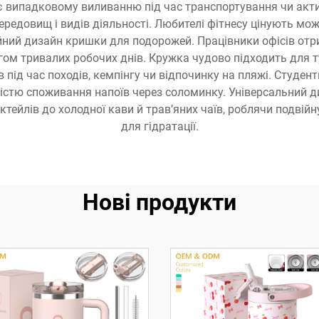
є випадковому виливанню під час транспортування чи акт
едовищ і видів діяльності. Любителі фітнесу цінують мо
дійний дизайн кришки для подорожей. Працівники офісів от
ом тривалих робочих днів. Кружка чудово підходить для ту
в під час походів, кемпінгу чи відпочинку на пляжі. Студ
ністю споживання напоїв через соломинку. Універсальний
коктейлів до холодної кави й трав’яних чаїв, роблячи под
для гідратації.
Нові продукти