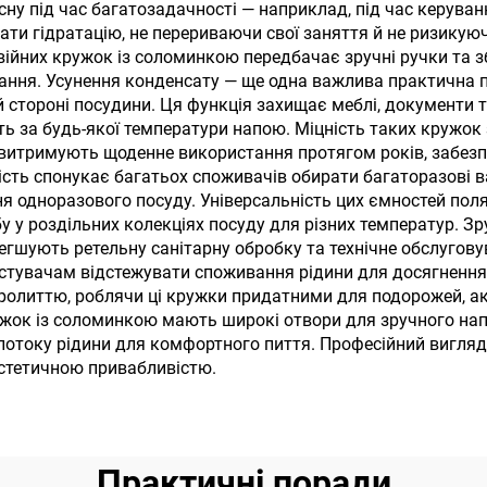
сну під час багатозадачності — наприклад, під час керува
кою для подорожі
холодних напо
ти гідратацію, не перериваючи свої заняття й не ризикуюч
війних кружок із соломинкою передбачає зручні ручки та 
ання. Усунення конденсату — ще одна важлива практична п
 стороні посудини. Ця функція захищає меблі, документи т
ь за будь-якої температури напою. Міцність таких кружо
ю витримують щоденне використання протягом років, забез
ість спонукає багатьох споживачів обирати багаторазові 
я одноразового посуду. Універсальність цих ємностей пол
у у роздільних колекціях посуду для різних температур. Зр
легшують ретельну санітарну обробку та технічне обслугов
тувачам відстежувати споживання рідини для досягнення ці
олиттю, роблячи ці кружки придатними для подорожей, акт
жок із соломинкою мають широкі отвори для зручного напо
отоку рідини для комфортного пиття. Професійний вигляд 
естетичною привабливістю.
Практичні поради