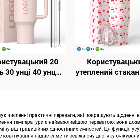
ристувацький 20
Користувацьк
ь 30 унці 40 унць
утеплений стакан
БПА, з відкидною
32oz 40oz із руч
омкою, утеплена
кришкою з відк
ка з нержавійки,
соломинкою
тумблер з
нержавіюча
ує численні практичні переваги, які покращують щоденні 
реження температури є найважливішою перевагою: вона до
герметичною
подорожня круж
дміну від традиційних одностінних ємностей. Ця функція ус
кою, соломкою та
ручкою для гаряч
е ковтнування надає саме ту освіжаючу дію, яку очікували