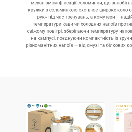
механізмом фіксації соломинки, що запобіга
кружки з соломинкою охоплює широке коло сер
рук» під час тренувань, а комутери — на
температури кави чи холодних напоїв протяг
свіжому повітрі, зберігаючи температуру напої
на кампусі, поєднуючи компактність із зруч
різноманітних напоїв — від смузі та білкових 