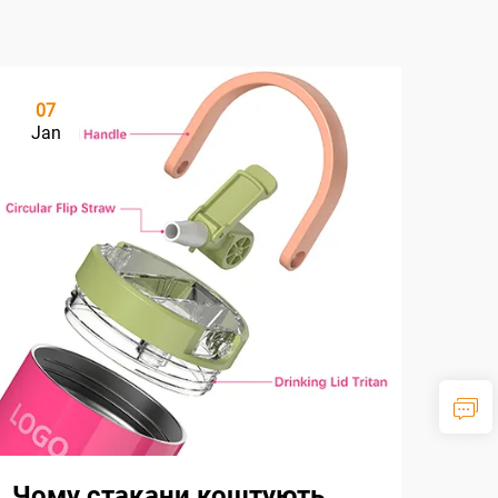
07
Jan
Чому стакани коштують