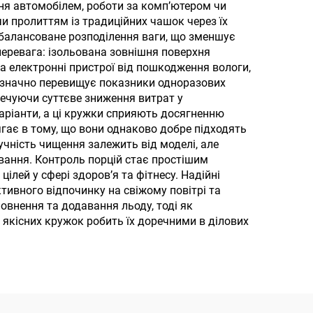
ння автомобілем, роботи за комп’ютером чи
їв
кришкою для гарячих і
и пролиттям із традиційних чашок через їх
холодних напоїв
збалансоване розподілення ваги, що зменшує
еревага: ізольована зовнішня поверхня
а електронні пристрої від пошкодження вологи,
к значно перевищує показники одноразових
печуючи суттєве зниження витрат у
варіанти, а ці кружки сприяють досягненню
ягає в тому, що вони однаково добре підходять
учність чищення залежить від моделі, але
ування. Контроль порцій стає простішим
лей у сфері здоров’я та фітнесу. Надійні
ивного відпочинку на свіжому повітрі та
внення та додавання льоду, тоді як
якісних кружок робить їх доречними в ділових