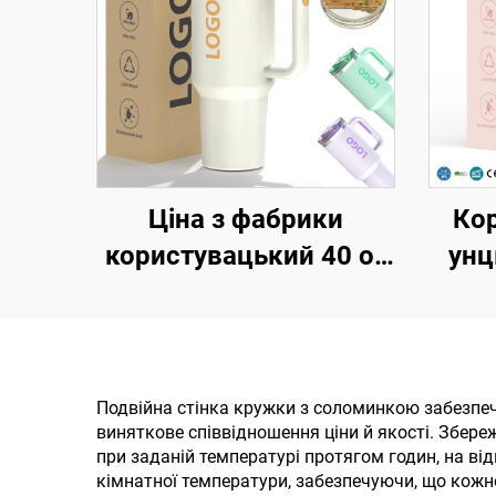
Ціна з фабрики
Ко
користувацький 40 oz
унц
Тумблер утеплений
без 
багаторазовий
сол
нержавіюча сталь
круж
подвійні стіни
Подвійна стінка кружки з соломинкою забезпеч
виняткове співвідношення ціни й якості. Збе
Подорожній тумблер
при заданій температурі протягом годин, на ві
пляшка з ручкою
криш
кімнатної температури, забезпечуючи, що кожн