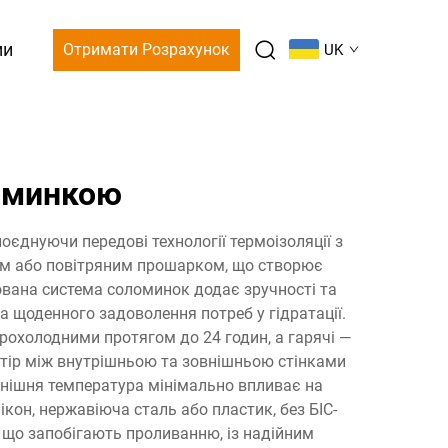
ми
Отримати Розрахунок
UK
ломинкою
єднуючи передові технології термоізоляції з
мом або повітряним прошарком, що створює
рована система соломинок додає зручності та
 щоденного задоволення потреб у гідратації.
рохолодними протягом до 24 годин, а гарячі —
стір між внутрішньою та зовнішньою стінками
внішня температура мінімально впливає на
кон, нержавіюча сталь або пластик, без БІС-
, що запобігають проливанню, із надійним