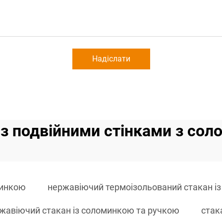
Надіслати
з подвійними стінками з со
минкою
нержавіючий термоізольований стакан і
жавіючий стакан із соломинкою та ручкою
стак