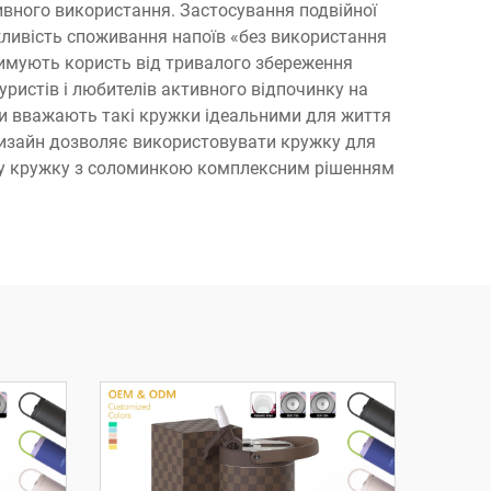
ивного використання. Застосування подвійної
жливість споживання напоїв «без використання
римують користь від тривалого збереження
ристів і любителів активного відпочинку на
енти вважають такі кружки ідеальними для життя
 дизайн дозволяє використовувати кружку для
війну кружку з соломинкою комплексним рішенням