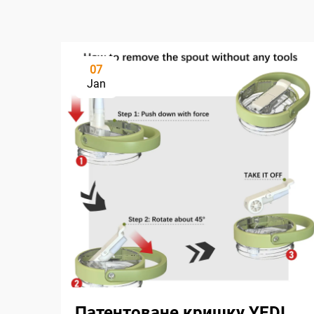
07
Jan
Патентоване кришку YEDI