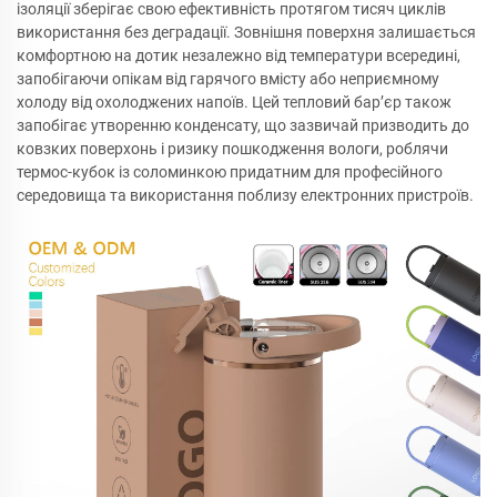
ізоляції зберігає свою ефективність протягом тисяч циклів
використання без деградації. Зовнішня поверхня залишається
комфортною на дотик незалежно від температури всередині,
запобігаючи опікам від гарячого вмісту або неприємному
холоду від охолоджених напоїв. Цей тепловий бар’єр також
запобігає утворенню конденсату, що зазвичай призводить до
ковзких поверхонь і ризику пошкодження вологи, роблячи
термос-кубок із соломинкою придатним для професійного
середовища та використання поблизу електронних пристроїв.