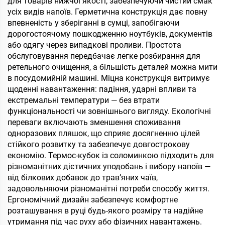
для товарів нижчої якості, забезпечуючи чистий смак
усіх видів напоїв. Герметична конструкція дає повну
впевненість у зберіганні в сумці, запобігаючи
дорогостоячому пошкодженню ноутбуків, документів
або одягу через випадкові проливи. Простота
обслуговування передбачає легке розбирання для
ретельного очищення, а більшість деталей можна мити
в посудомийній машині. Міцна конструкція витримує
щоденні навантаження: падіння, ударні впливи та
екстремальні температури — без втрати
функціональності чи зовнішнього вигляду. Екологічні
переваги включають зменшення споживання
одноразових пляшок, що сприяє досягненню цілей
стійкого розвитку та забезпечує довгострокову
економію. Термос-кубок із соломинкою підходить для
різноманітних дієтичних уподобань і вибору напоїв —
від білкових добавок до трав’яних чаїв,
задовольняючи різноманітні потреби способу життя.
Ергономічний дизайн забезпечує комфортне
розташування в руці будь-якого розміру та надійне
утримання під час руху або фізичних навантажень.