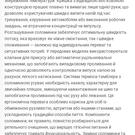
збереження температури. Кришка з відкидною або ковзною
конструкцією працює плавно та вимагає лише однієї руки, що
дозволяє користувачеві швидко випити напій під час
тренування, керування автомобілем або виконання робочих
завдань, не втрачаючи концентрації чи імпульсу.
Розташування соломинки забезпечує оптимальну швидкість
потоку, яка враховує як ніжне смоктання, так і швидке
споживання — залежно від індивідуальних переваг та
ситуативних потреб. У передових моделях використовуються
клапани для прикусу або автоматичні ущільнювальні
механізми, що запобігають випадковому проливанню й
одночасно дозволяють контролювати випуск напою за
рахунок легкого натискання. Система термоса-тамблера з
соломинкою усуває необхідність нахилу, характерну для
звичайних пляшок, зменшуючи навантаження на шию та
запобігаючи проливанню під час руху або лежання. Ця
ергономічна перевага особливо корисна для осіб із
обмеженою рухливістю, артритом або іншими станами, що
ускладнюють традиційні способи пиття. Компоненти
соломинки, як правило, повністю розбираються для
ретельного очищення, що вирішує гігієнічні питання й
забезпечує тривалу функціональність. Замінні соломинки та