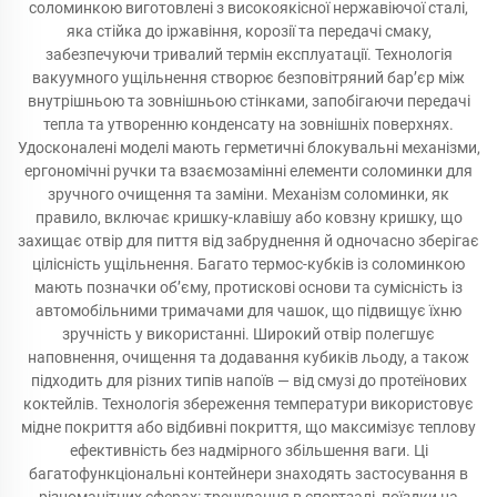
соломинкою виготовлені з високоякісної нержавіючої сталі,
яка стійка до іржавіння, корозії та передачі смаку,
забезпечуючи тривалий термін експлуатації. Технологія
вакуумного ущільнення створює безповітряний бар’єр між
внутрішньою та зовнішньою стінками, запобігаючи передачі
тепла та утворенню конденсату на зовнішніх поверхнях.
Удосконалені моделі мають герметичні блокувальні механізми,
ергономічні ручки та взаємозамінні елементи соломинки для
зручного очищення та заміни. Механізм соломинки, як
правило, включає кришку-клавішу або ковзну кришку, що
захищає отвір для пиття від забруднення й одночасно зберігає
цілісність ущільнення. Багато термос-кубків із соломинкою
мають позначки об’єму, протискові основи та сумісність із
автомобільними тримачами для чашок, що підвищує їхню
зручність у використанні. Широкий отвір полегшує
наповнення, очищення та додавання кубиків льоду, а також
підходить для різних типів напоїв — від смузі до протеїнових
коктейлів. Технологія збереження температури використовує
мідне покриття або відбивні покриття, що максимізує теплову
ефективність без надмірного збільшення ваги. Ці
багатофункціональні контейнери знаходять застосування в