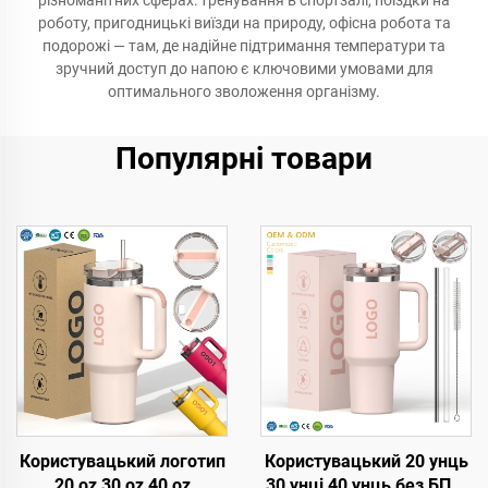
різноманітних сферах: тренування в спортзалі, поїздки на
роботу, пригодницькі виїзди на природу, офісна робота та
подорожі — там, де надійне підтримання температури та
зручний доступ до напою є ключовими умовами для
оптимального зволоження організму.
Популярні товари
Користувацький логотип
Користувацький 20 унць
20 oz 30 oz 40 oz
30 унці 40 унць без БПА,