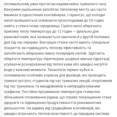
оптимальному рівні протягом надзвичайно тривалого часу.
Вакуумне ущільнення запобігає тепловому мосту, що часто
виникає в одностінних контейнерах, і гарантує, що холодні
напої залишаються освіжаюче прохолодними до 24 годин
навіть у спекотному середовищі. Гарячі напої зберігають
приємну теплу температуру до 12 годин — ідеально для
ранкової кави, яка залишається смачною й у другій половині
дня під час перерви. Внутрішні стінки часто мають спеціальні
покриття, які підвищують теплову ефективність та
запобігають вбиранию смаку попередніх напоїв. Здатність
зберігати температуру перетворює щоденні звички гідратації,
усуваючи розчарування від теплої кави або швидко нагрітої
води у важливі моменти. Технологія термос-кубка із
соломинкою особливо корисна для фахівців, які проводять
тривалі зустрічі, студентів під час тривалих лекцій, спортсменів
під час тренувань та мандрівників із непередбачуваним
графіком. Постійне підтримання температури стимулює
збільшення споживання рідини, що сприяє покращенню стану
здоров’я та підвищенню продуктивності в різноманітних
діяльностях. На відміну від традиційних контейнерів, які
швидко втрачають теплові властивості, ця передова система