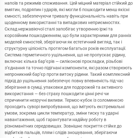
напоїв та режимів споживання. Цей міцний матеріал стійкий до
вмятин, подряпин і ударів, які могли б пошкодити менш якісні
ємності, забезпечуючи тривалу функціональність навіть при
щоденному використанні та випадкових неприємностях.
Склад нержавіючої сталі запобігає утворенню іржі та
корозійним пошкодженням, що були характерними для ранніх
моделей ємностей, зберігаючи як естетичний вигляд, так і
структурну цілісність протягом багатьох років експлуатації.
Система герметичного ущільнення, що не пропускає рідину,
включає кілька бар’єрів — силіконові прокладки, різьбові
з’єднання та точно підігнані компоненти, які разом створюють
непроникний бар’єр проти витоку рідини. Такий комплексний
підхід до ущільнення забезпечує повну впевненість під час
зберігання в сумці, упаковки для подорожей та активного
використання — без страху пошкодити цінні речі чи
спричинити незручні виливи. Термос-кубок із соломинкою
проходить суворі випробування, що імітують екстремальні
умови, зокрема цикли температур, зміни тиску та ударні
навантаження, щоб гарантувати надійну роботу в
різноманітних середовищах. Зовнішнє покриття стійке до
відбитків пальців, плям і слідів зношування, зберігаючи