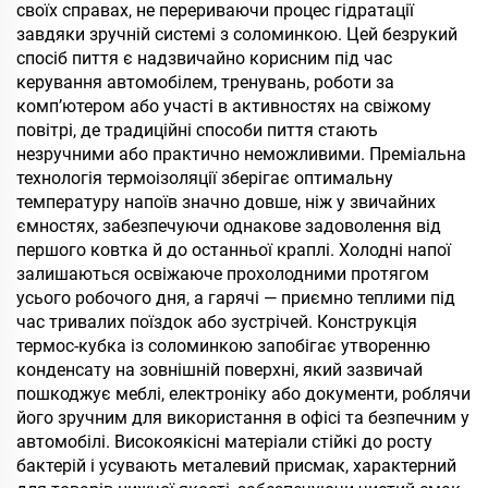
своїх справах, не перериваючи процес гідратації
завдяки зручній системі з соломинкою. Цей безрукий
спосіб пиття є надзвичайно корисним під час
керування автомобілем, тренувань, роботи за
комп’ютером або участі в активностях на свіжому
повітрі, де традиційні способи пиття стають
незручними або практично неможливими. Преміальна
технологія термоізоляції зберігає оптимальну
температуру напоїв значно довше, ніж у звичайних
ємностях, забезпечуючи однакове задоволення від
першого ковтка й до останньої краплі. Холодні напої
залишаються освіжаюче прохолодними протягом
усього робочого дня, а гарячі — приємно теплими під
час тривалих поїздок або зустрічей. Конструкція
термос-кубка із соломинкою запобігає утворенню
конденсату на зовнішній поверхні, який зазвичай
пошкоджує меблі, електроніку або документи, роблячи
його зручним для використання в офісі та безпечним у
автомобілі. Високоякісні матеріали стійкі до росту
бактерій і усувають металевий присмак, характерний