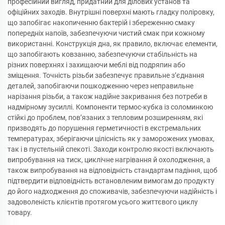
професійний вигляд, придатний для ділових установ та
офіційних заходів. Внутрішні поверхні мають гладку поліровку,
що запобігає накопиченню бактерій і збереженню смаку
попередніх напоїв, забезпечуючи чистий смак при кожному
використанні. Конструкція дна, як правило, включає елементи,
що запобігають ковзанню, забезпечуючи стабільність на
різних поверхнях і захищаючи меблі від подряпин або
зміщення. Точність різьби забезпечує правильне з’єднання
деталей, запобігаючи пошкодженню через неправильне
нарізання різьби, а також надійне закривання без потреби в
надмірному зусиллі. Компоненти термос-кубка із соломинкою
стійкі до проблем, пов’язаних з тепловим розширенням, які
призводять до порушення герметичності в екстремальних
температурах, зберігаючи цілісність як у заморожених умовах,
так і в пустельній спекоті. Заходи контролю якості включають
випробування на тиск, циклічне нагрівання й охолодження, а
також випробування на відповідність стандартам падіння, щоб
підтвердити відповідність встановленим вимогам до продукту
до його надходження до споживачів, забезпечуючи надійність і
задоволеність клієнтів протягом усього життєвого циклу
товару.