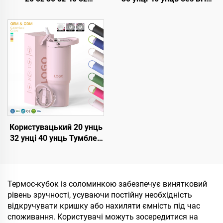
Нержавіюча сталь
з відкидною соломкою,
подвійні стіни вакуумний
утеплена кружка з
металевий подорожній
нержавійки, тумблер з
кавовий келих 20 oz 30
герметичною кришкою,
oz 40 oz Тумблер з
соломкою та ручкою для
ручкою
подорожі
Користувацький 20 унць
32 унці 40 унць Тумблер
з кришкою та соломкою,
нержавійка, вакуумне
утеплення, багаторазові
тумблери з відкидною
Термос-кубок із соломинкою забезпечує винятковий
соломкою, з ручкою
рівень зручності, усуваючи постійну необхідність
відкручувати кришку або нахиляти ємність під час
споживання. Користувачі можуть зосередитися на