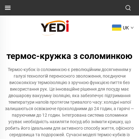
UK
термос-кружка з соломинкою
Термос-кубок із соломинкою є революційним досягненням у
галузі технологій переносного зволоження, поєднуючи
високоякісну термоізоляцію з зручною функцією пиття без
використання рук. Це інноваційне рішення для посуду має
двошарову вакуумну ізоляцію, яка забезпечує підтримання
температури напоїв протягом тривалого часу: холодні напої
залишаються освіжаюче прохолодними до 24 годин, а гарячі —
паруючими до 12 годин. Інтегрована система соломинки
усуває необхідність нахиляти посуд або знімати кришку, що
робить його ідеальним для активного способу життя, офісного
середовища та подорожей. Сучасні моделі термос-кубків із