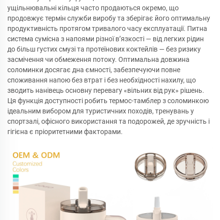
ущільнювальні кільця часто продаються окремо, що
продовжує термін служби виробу та зберігає його оптимальну
продуктивність протягом тривалого часу експлуатації. Питна
система сумісна з напоями різної в’язкості — від легких рідин
до більш густих смузі та протеїнових коктейлів — без ризику
засмічення чи обмеження потоку. Оптимальна довжина
соломинки досягає дна ємності, забезпечуючи повне
споживання напою без втрат і без необхідності нахилу, що
зводить нанівець основну перевагу «вільних від рук» рішень.
Ця функція доступності робить термос-тамблер з соломинкою
ідеальним вибором для туристичних походів, тренувань у
спортзалі, офісного використання та подорожей, де зручність і
гігієна є пріоритетними факторами.