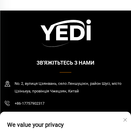
ЗВ’ЯЖІТЬТЕСЬ З НАМИ
No. 2, вулиця Цзянвань, село Леншуцзєн, район Шусі, місто
Цзіньхуа, провінція Чжецзян, Китай
+86-17757902317
[email protected]
We value your privacy