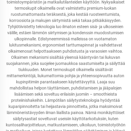
toimistoympäristön ja matkailutilanteiden käyttöön. Nykyaikaiset
termoskupit olkaimella ovat valmistettu premium-luokan
ruostumattomasta teräksestä, joka kestää ruosteentumista,
korroosiota ja makujen siirtymistä sekä takaa pitkäikäisyyden.
Tyhjiötiivistetty teknologia luo ilmaton esteen sisä- ja ulkoseinien
välille, estäen lämmön siirtymisen ja kondenssin muodostumisen
ulkopinnalle. Edistyneemmissä malleissa on vuotamaton
lukitusmekanismi, ergonomiset tarttumapinnat ja vaihdettavat
olkaimenosat helpottaakseen puhdistusta ja varaosien vaihtoa.
Olkaimen mekanismi sisältää yleensä kääntyvän tai liukuvan
suojakannen, joka suojelee juomaukkoa saastumiselta ja säilyttää
tiukkuuden. Monet termoskupit olkaimella sisältävät
mittamerkintöjä, liukumattomia pohjia ja yhteensopivuutta auton
kupinpitimiin parantaakseen käytettävyyttä. Laaja suu
mahdollistaa helpon täyttämisen, puhdistamisen ja jääpalojen
lisäämisen sekä soveltuu erilaisiin juomiin – smoothieista
proteiinishakeihin. Lämpötilan säilytysteknologia hyödyntää
kuparipinnoitetta tai heijastavia pinnoitteita, jotka maksimoivat
lämmöneristävyyden ilman liiallista painoa. Nämä monikäyttöiset
säilytysastiat soveltuvat useisiin käyttötarkoituksiin, kuten
kuntosaliharjoitteluun, matkustamiseen, ulkoiluun, toimistotyöhön