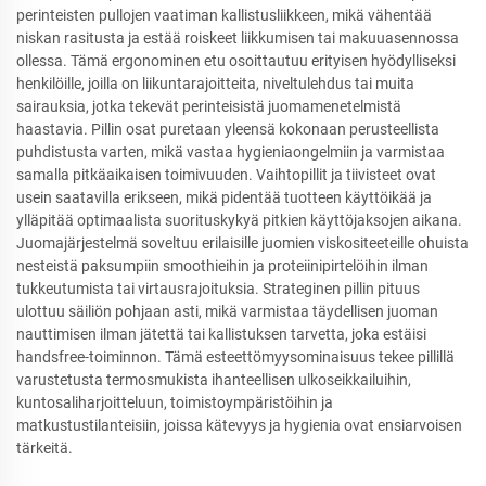
perinteisten pullojen vaatiman kallistusliikkeen, mikä vähentää
niskan rasitusta ja estää roiskeet liikkumisen tai makuuasennossa
ollessa. Tämä ergonominen etu osoittautuu erityisen hyödylliseksi
henkilöille, joilla on liikuntarajoitteita, niveltulehdus tai muita
sairauksia, jotka tekevät perinteisistä juomamenetelmistä
haastavia. Pillin osat puretaan yleensä kokonaan perusteellista
puhdistusta varten, mikä vastaa hygieniaongelmiin ja varmistaa
samalla pitkäaikaisen toimivuuden. Vaihtopillit ja tiivisteet ovat
usein saatavilla erikseen, mikä pidentää tuotteen käyttöikää ja
ylläpitää optimaalista suorituskykyä pitkien käyttöjaksojen aikana.
Juomajärjestelmä soveltuu erilaisille juomien viskositeeteille ohuista
nesteistä paksumpiin smoothieihin ja proteiinipirtelöihin ilman
tukkeutumista tai virtausrajoituksia. Strateginen pillin pituus
ulottuu säiliön pohjaan asti, mikä varmistaa täydellisen juoman
nauttimisen ilman jätettä tai kallistuksen tarvetta, joka estäisi
handsfree-toiminnon. Tämä esteettömyysominaisuus tekee pillillä
varustetusta termosmukista ihanteellisen ulkoseikkailuihin,
kuntosaliharjoitteluun, toimistoympäristöihin ja
matkustustilanteisiin, joissa kätevyys ja hygienia ovat ensiarvoisen
tärkeitä.