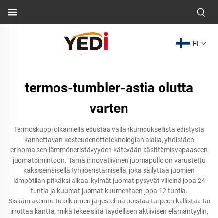
FI
termos-tumbler-astia olutta
varten
Termoskuppi olkaimella edustaa vallankumouksellista edistystä
kannettavan kosteudenottoteknologian alalla, yhdistäen
erinomaisen lämmöneristävyyden kätevään käsittämisvapaaseen
juomatoimintoon. Tämä innovatiivinen juomapullo on varustettu
kaksiseinäisellä tyhjiöeristämisellä, joka säilyttää juomien
lämpötilan pitkäksi aikaa: kylmät juomat pysyvät viileinä jopa 24
tuntia ja kuumat juomat kuumentaen jopa 12 tuntia.
Sisäänrakennettu olkaimen järjestelmä poistaa tarpeen kallistaa tai
irrottaa kantta, mikä tekee siitä täydellisen aktiivisen elämäntyylin,