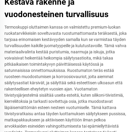
Kestävä rakenne ja
vuodonesteinen turvallisuus
Termoskuppi oluttaimen kanssa on valmistettu premium-luokan
ruokatarvikkeisiin soveltuvasta ruostumattomasta teräksestä, joka
tarjoaa erinomaisen kestävyyden samalla kun se varmistaa täyden
turvallisuuden kaikille juomatyypeille ja kulutustavoille. Tämä vahva
materiaalivalinta kestää puristumia, naarmuja ja iskuja, jotka
voivaisivat heikentää heikompia säilytysastioita, mikä takaa
pitkäaikaisen toimintakyvyn päivittäisessä käytössä ja
satunnaisissa onnettomuuksissa. Ruostumaton teräs estää
ruosteen muodostumisen ja korroosiovauriot, joita aiemmat
säilytysastiat kärsivät, ja säilyttää sekä esteettisen ulkoasun että
rakenteellisen eheytetyn vuosien ajan. Vuotamaton
tiivistysjärjestelmä sisältää useita esteitä, kuten silikoni-tiivistimiä,
kierreliitoksia ja tarkasti sovitettuja osia, jotka muodostavat
läpäisemättömän esteen nesteen vuotumiselle. Tämä kattava
tiivistysratkaisu antaa täyden luottamuksen säilytykseen pussissa,
matkapakkaukseen ja aktiiviseen käyttöön ilman pelkoa
arvokkaiden esineiden vahingoittumisesta tai epämiellyttävistä