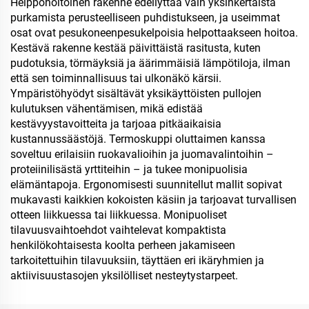
Helppohoitoinen rakenne edellyttää vain yksinkertaista
purkamista perusteelliseen puhdistukseen, ja useimmat
osat ovat pesukoneenpesukelpoisia helpottaakseen hoitoa.
Kestävä rakenne kestää päivittäistä rasitusta, kuten
pudotuksia, törmäyksiä ja äärimmäisiä lämpötiloja, ilman
että sen toiminnallisuus tai ulkonäkö kärsii.
Ympäristöhyödyt sisältävät yksikäyttöisten pullojen
kulutuksen vähentämisen, mikä edistää
kestävyystavoitteita ja tarjoaa pitkäaikaisia
kustannussäästöjä. Termoskuppi oluttaimen kanssa
soveltuu erilaisiin ruokavalioihin ja juomavalintoihin –
proteiinilisästä yrttiteihin – ja tukee monipuolisia
elämäntapoja. Ergonomisesti suunnitellut mallit sopivat
mukavasti kaikkien kokoisten käsiin ja tarjoavat turvallisen
otteen liikkuessa tai liikkuessa. Monipuoliset
tilavuusvaihtoehdot vaihtelevat kompaktista
henkilökohtaisesta koolta perheen jakamiseen
tarkoitettuihin tilavuuksiin, täyttäen eri ikäryhmien ja
aktiivisuustasojen yksilölliset nesteytystarpeet.