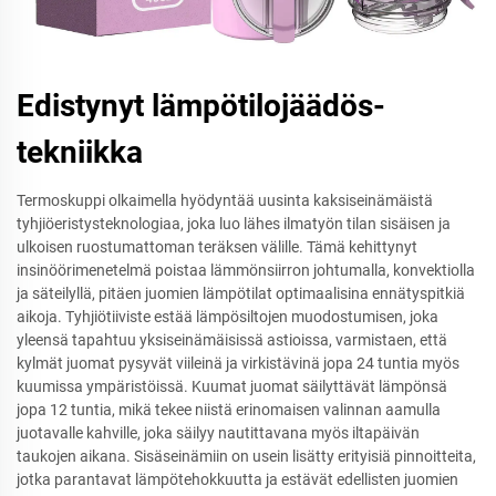
Edistynyt lämpötilojäädös-
tekniikka
Termoskuppi olkaimella hyödyntää uusinta kaksiseinämäistä
tyhjiöeristysteknologiaa, joka luo lähes ilmatyön tilan sisäisen ja
ulkoisen ruostumattoman teräksen välille. Tämä kehittynyt
insinöörimenetelmä poistaa lämmönsiirron johtumalla, konvektiolla
ja säteilyllä, pitäen juomien lämpötilat optimaalisina ennätyspitkiä
aikoja. Tyhjiötiiviste estää lämpösiltojen muodostumisen, joka
yleensä tapahtuu yksiseinämäisissä astioissa, varmistaen, että
kylmät juomat pysyvät viileinä ja virkistävinä jopa 24 tuntia myös
kuumissa ympäristöissä. Kuumat juomat säilyttävät lämpönsä
jopa 12 tuntia, mikä tekee niistä erinomaisen valinnan aamulla
juotavalle kahville, joka säilyy nautittavana myös iltapäivän
taukojen aikana. Sisäseinämiin on usein lisätty erityisiä pinnoitteita,
jotka parantavat lämpötehokkuutta ja estävät edellisten juomien