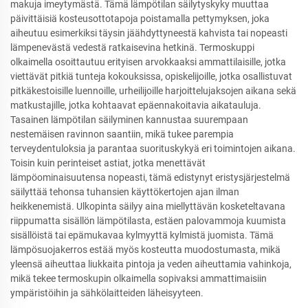
makuja imeytymästä. Tämä lämpötilan säilytyskyky muuttaa
päivittäisiä kosteusottotapoja poistamalla pettymyksen, joka
aiheutuu esimerkiksi täysin jäähdyttyneestä kahvista tai nopeasti
lämpenevästä vedestä ratkaisevina hetkinä. Termoskuppi
olkaimella osoittautuu erityisen arvokkaaksi ammattilaisille, jotka
viettävät pitkiä tunteja kokouksissa, opiskelijoille, jotka osallistuvat
pitkäkestoisille luennoille, urheilijoille harjoittelujaksojen aikana sekä
matkustajille, jotka kohtaavat epäennakoitavia aikatauluja.
Tasainen lämpötilan säilyminen kannustaa suurempaan
nestemäisen ravinnon saantiin, mikä tukee parempia
terveydentuloksia ja parantaa suorituskykyä eri toimintojen aikana.
Toisin kuin perinteiset astiat, jotka menettävät
lämpöominaisuutensa nopeasti, tämä edistynyt eristysjärjestelmä
säilyttää tehonsa tuhansien käyttökertojen ajan ilman
heikkenemistä. Ulkopinta säilyy aina miellyttävän kosketeltavana
riippumatta sisällön lämpötilasta, estäen palovammoja kuumista
sisällöistä tai epämukavaa kylmyyttä kylmistä juomista. Tämä
lämpösuojakerros estää myös kosteutta muodostumasta, mikä
yleensä aiheuttaa liukkaita pintoja ja veden aiheuttamia vahinkoja,
mikä tekee termoskupin olkaimella sopivaksi ammattimaisiin
ympäristöihin ja sähkölaitteiden läheisyyteen.