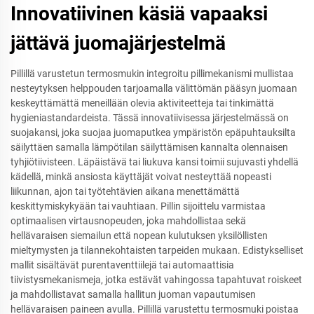
Innovatiivinen käsiä vapaaksi
jättävä juomajärjestelmä
Pillillä varustetun termosmukin integroitu pillimekanismi mullistaa
nesteytyksen helppouden tarjoamalla välittömän pääsyn juomaan
keskeyttämättä meneillään olevia aktiviteetteja tai tinkimättä
hygieniastandardeista. Tässä innovatiivisessa järjestelmässä on
suojakansi, joka suojaa juomaputkea ympäristön epäpuhtauksilta
säilyttäen samalla lämpötilan säilyttämisen kannalta olennaisen
tyhjiötiivisteen. Läpäistävä tai liukuva kansi toimii sujuvasti yhdellä
kädellä, minkä ansiosta käyttäjät voivat nesteyttää nopeasti
liikunnan, ajon tai työtehtävien aikana menettämättä
keskittymiskykyään tai vauhtiaan. Pillin sijoittelu varmistaa
optimaalisen virtausnopeuden, joka mahdollistaa sekä
hellävaraisen siemailun että nopean kulutuksen yksilöllisten
mieltymysten ja tilannekohtaisten tarpeiden mukaan. Edistykselliset
mallit sisältävät purentaventtiilejä tai automaattisia
tiivistysmekanismeja, jotka estävät vahingossa tapahtuvat roiskeet
ja mahdollistavat samalla hallitun juoman vapautumisen
hellävaraisen paineen avulla. Pillillä varustettu termosmuki poistaa