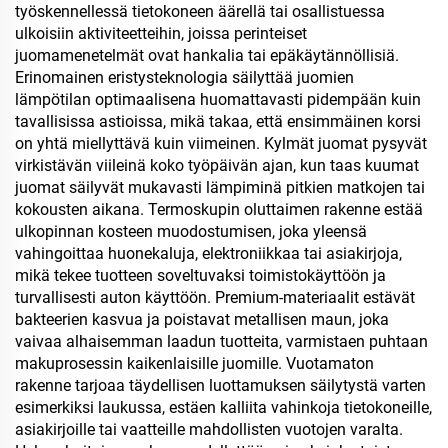
työskennellessä tietokoneen äärellä tai osallistuessa
ulkoisiin aktiviteetteihin, joissa perinteiset
juomamenetelmät ovat hankalia tai epäkäytännöllisiä.
Erinomainen eristysteknologia säilyttää juomien
lämpötilan optimaalisena huomattavasti pidempään kuin
tavallisissa astioissa, mikä takaa, että ensimmäinen korsi
on yhtä miellyttävä kuin viimeinen. Kylmät juomat pysyvät
virkistävän viileinä koko työpäivän ajan, kun taas kuumat
juomat säilyvät mukavasti lämpiminä pitkien matkojen tai
kokousten aikana. Termoskupin oluttaimen rakenne estää
ulkopinnan kosteen muodostumisen, joka yleensä
vahingoittaa huonekaluja, elektroniikkaa tai asiakirjoja,
mikä tekee tuotteen soveltuvaksi toimistokäyttöön ja
turvallisesti auton käyttöön. Premium-materiaalit estävät
bakteerien kasvua ja poistavat metallisen maun, joka
vaivaa alhaisemman laadun tuotteita, varmistaen puhtaan
makuprosessin kaikenlaisille juomille. Vuotamaton
rakenne tarjoaa täydellisen luottamuksen säilytystä varten
esimerkiksi laukussa, estäen kalliita vahinkoja tietokoneille,
asiakirjoille tai vaatteille mahdollisten vuotojen varalta.