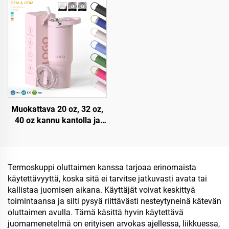
tyhjiömetallimatkakuppi
teräksestä valmistettu
20oz 30oz 40oz tölppä
kuppi/kannu
kahvalla
vuotosuojatulla kannella,
pajulla ja kahvalla
matkakäyttöön
Muokattava 20 oz, 32 oz,
40 oz kannu kantolla ja
pajulla, ruostumatonta
terästä, tyhjiöeristetty,
uudelleenkäytettävä
kannu kääntyvällä
Termoskuppi oluttaimen kanssa tarjoaa erinomaista
pajullisella kantokahvalla
käytettävyyttä, koska sitä ei tarvitse jatkuvasti avata tai
kallistaa juomisen aikana. Käyttäjät voivat keskittyä
toimintaansa ja silti pysyä riittävästi nesteytyneinä kätevän
oluttaimen avulla. Tämä käsittä hyvin käytettävä
juomamenetelmä on erityisen arvokas ajellessa, liikkuessa,