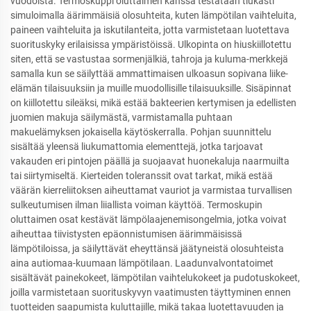
vuodoista. Termoskuppi oluttaimen kanssa testataan tiukasti
simuloimalla äärimmäisiä olosuhteita, kuten lämpötilan vaihteluita,
paineen vaihteluita ja iskutilanteita, jotta varmistetaan luotettava
suorituskyky erilaisissa ympäristöissä. Ulkopinta on hiuskiillotettu
siten, että se vastustaa sormenjälkiä, tahroja ja kuluma-merkkejä
samalla kun se säilyttää ammattimaisen ulkoasun sopivana liike-
elämän tilaisuuksiin ja muille muodollisille tilaisuuksille. Sisäpinnat
on kiillotettu sileäksi, mikä estää bakteerien kertymisen ja edellisten
juomien makuja säilymästä, varmistamalla puhtaan
makuelämyksen jokaisella käytöskerralla. Pohjan suunnittelu
sisältää yleensä liukumattomia elementtejä, jotka tarjoavat
vakauden eri pintojen päällä ja suojaavat huonekaluja naarmuilta
tai siirtymiseltä. Kierteiden toleranssit ovat tarkat, mikä estää
väärän kierreliitoksen aiheuttamat vauriot ja varmistaa turvallisen
sulkeutumisen ilman liiallista voiman käyttöä. Termoskupin
oluttaimen osat kestävät lämpölaajenemisongelmia, jotka voivat
aiheuttaa tiivistysten epäonnistumisen äärimmäisissä
lämpötiloissa, ja säilyttävät eheyttänsä jäätyneistä olosuhteista
aina autiomaa-kuumaan lämpötilaan. Laadunvalvontatoimet
sisältävät painekokeet, lämpötilan vaihtelukokeet ja pudotuskokeet,
joilla varmistetaan suorituskyvyn vaatimusten täyttyminen ennen
tuotteiden saapumista kuluttajille, mikä takaa luotettavuuden ja