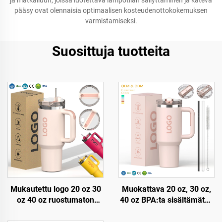
ja matkailuun, joissa luotettava lämpötilan säilyttäminen ja kätevä
pääsy ovat olennaisia optimaalisen kosteudenottokokemuksen
varmistamiseksi.
Suosittuja tuotteita
Mukautettu logo 20 oz 30
Muokattava 20 oz, 30 oz,
oz 40 oz ruostumaton
40 oz BPA:ta sisältämätön
teräksinen
kääntyvä paju, eristetty
kaksinkertainen seinämä
ruostumattomasta