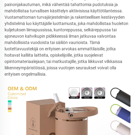
painonjakautuman, mikä vähentää tahattomia pudotuksia ja
mahdollistaa turvallisen käsittelyn aktiivisissa käyttötilanteissa.
Vuotamattoman turvajärjestelmän ja rakenteellisen kestävyyden
yhdistelmä luo käyttäjälle luottamusta, joka mahdollistaa huoleton
kuljetuksen liimapussissa, kuntoreppussa, selkäreppussa tai
ajoneuvon kahvikupin pidikkeessä ilman jatkuvaa valvontaa
mahdollisista vuodoista tai säiliön vaurioista. Tämä
luotettavuustekijä on erityisen arvokas ammattilaisille, jotka
hoitavat kalliita laitteita, opiskelijoille, jotka suojelevat
opintomateriaalejaan, tai matkustajille, jotka liikkuvat vilkkaissa
liikenneympäristöissä, joissa vuotojen seuraukset voivat olla
erityisen ongelmallisia.