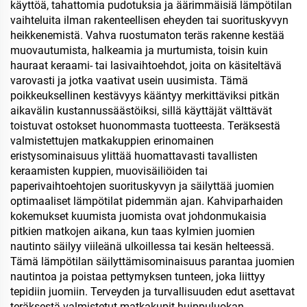
käyttöä, tahattomia pudotuksia ja äärimmäisiä lämpötilan
vaihteluita ilman rakenteellisen eheyden tai suorituskyvyn
heikkenemistä. Vahva ruostumaton teräs rakenne kestää
muovautumista, halkeamia ja murtumista, toisin kuin
hauraat keraami- tai lasivaihtoehdot, joita on käsiteltävä
varovasti ja jotka vaativat usein uusimista. Tämä
poikkeuksellinen kestävyys kääntyy merkittäviksi pitkän
aikavälin kustannussäästöiksi, sillä käyttäjät välttävät
toistuvat ostokset huonommasta tuotteesta. Teräksestä
valmistettujen matkakuppien erinomainen
eristysominaisuus ylittää huomattavasti tavallisten
keraamisten kuppien, muovisäiliöiden tai
paperivaihtoehtojen suorituskyvyn ja säilyttää juomien
optimaaliset lämpötilat pidemmän ajan. Kahviparhaiden
kokemukset kuumista juomista ovat johdonmukaisia
pitkien matkojen aikana, kun taas kylmien juomien
nautinto säilyy viileänä ulkoillessa tai kesän helteessä.
Tämä lämpötilan säilyttämisominaisuus parantaa juomien
nautintoa ja poistaa pettymyksen tunteen, joka liittyy
tepidiin juomiin. Terveyden ja turvallisuuden edut asettavat
teräksestä valmistetut matkakupit huippuluokan