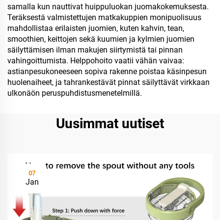
samalla kun nauttivat huippuluokan juomakokemuksesta.
Teräksestä valmistettujen matkakuppien monipuolisuus
mahdollistaa erilaisten juomien, kuten kahvin, tean,
smoothien, keittojen sekä kuumien ja kylmien juomien
säilyttämisen ilman makujen siirtymistä tai pinnan
vahingoittumista. Helppohoito vaatii vähän vaivaa:
astianpesukoneeseen sopiva rakenne poistaa käsinpesun
huolenaiheet, ja tahrankestävät pinnat säilyttävät virkkaan
ulkonäön peruspuhdistusmenetelmillä.
Uusimmat uutiset
07
Jan