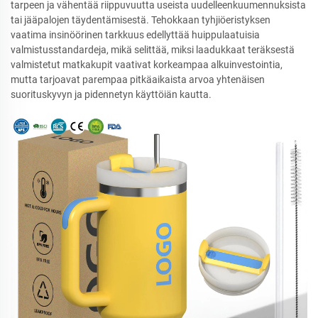
tarpeen ja vähentää riippuvuutta useista uudelleenkuumennuksista
tai jääpalojen täydentämisestä. Tehokkaan tyhjiöeristyksen
vaatima insinöörinen tarkkuus edellyttää huippulaatuisia
valmistusstandardeja, mikä selittää, miksi laadukkaat teräksestä
valmistetut matkakupit vaativat korkeampaa alkuinvestointia,
mutta tarjoavat parempaa pitkäaikaista arvoa yhtenäisen
suorituskyvyn ja pidennetyn käyttöiän kautta.