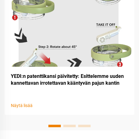
YEDI:n patenttikansi päivitetty: Esittelemme uuden
kannettavan irrotettavan kääntyvän pajun kantin
Näytä lisää