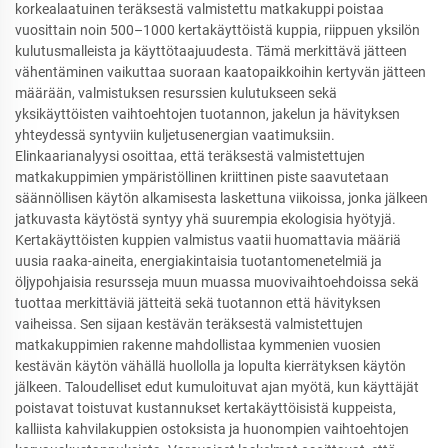
korkealaatuinen teräksestä valmistettu matkakuppi poistaa
vuosittain noin 500–1000 kertakäyttöistä kuppia, riippuen yksilön
kulutusmalleista ja käyttötaajuudesta. Tämä merkittävä jätteen
vähentäminen vaikuttaa suoraan kaatopaikkoihin kertyvän jätteen
määrään, valmistuksen resurssien kulutukseen sekä
yksikäyttöisten vaihtoehtojen tuotannon, jakelun ja hävityksen
yhteydessä syntyviin kuljetusenergian vaatimuksiin.
Elinkaarianalyysi osoittaa, että teräksestä valmistettujen
matkakuppimien ympäristöllinen kriittinen piste saavutetaan
säännöllisen käytön alkamisesta laskettuna viikoissa, jonka jälkeen
jatkuvasta käytöstä syntyy yhä suurempia ekologisia hyötyjä.
Kertakäyttöisten kuppien valmistus vaatii huomattavia määriä
uusia raaka-aineita, energiakintaisia tuotantomenetelmiä ja
öljypohjaisia resursseja muun muassa muovivaihtoehdoissa sekä
tuottaa merkittäviä jätteitä sekä tuotannon että hävityksen
vaiheissa. Sen sijaan kestävän teräksestä valmistettujen
matkakuppimien rakenne mahdollistaa kymmenien vuosien
kestävän käytön vähällä huollolla ja lopulta kierrätyksen käytön
jälkeen. Taloudelliset edut kumuloituvat ajan myötä, kun käyttäjät
poistavat toistuvat kustannukset kertakäyttöisistä kuppeista,
kalliista kahvilakuppien ostoksista ja huonompien vaihtoehtojen