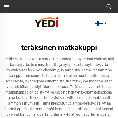
FI
teräksinen matkakuppi
Teräksestä valmistettu matkakuppi edustaa täydellistä yhdistelmää
kestävyyttä, toiminnallisuutta ja nykyaikaista käytettävyyttä
nykyaikaisen liikkuvan elämäntyylin tarpeisiin. Tämä välttämätön
kumppani on suunniteltu premium-luokan ruostumattomasta
teräksestä, joka tarjoaa erinomaista suorituskykyä monenlaisissa
ympäristöissä ja käyttötarkoituksissa. Teräksestä valmistetussa
matkakupissa on edistynyt kaksiseinäinen tyhjiöeristysteknologia,
joka luo ilmatilan kahden teräslevyn välille ja estää tehokkaasti
lämmön siirtymisen. Tämä hienostunut lämmöneristys säilyttää
juomat optimaalisessa lämpötilassa pitkäksi aikaa: kuumat juomat
pysyvät kiehuvina jopa 12 tuntia ja kylmät juomat viileinä jopa 24