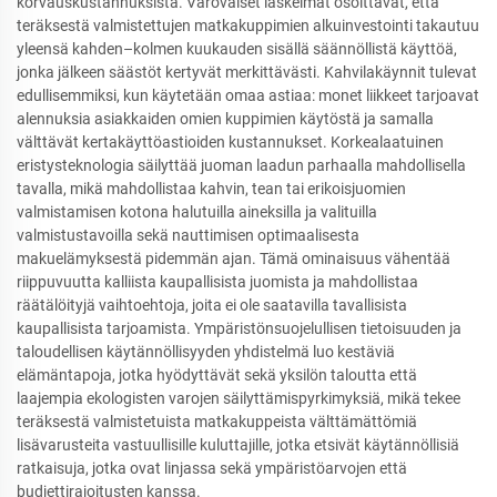
korvauskustannuksista. Varovaiset laskelmat osoittavat, että
teräksestä valmistettujen matkakuppimien alkuinvestointi takautuu
yleensä kahden–kolmen kuukauden sisällä säännöllistä käyttöä,
jonka jälkeen säästöt kertyvät merkittävästi. Kahvilakäynnit tulevat
edullisemmiksi, kun käytetään omaa astiaa: monet liikkeet tarjoavat
alennuksia asiakkaiden omien kuppimien käytöstä ja samalla
välttävät kertakäyttöastioiden kustannukset. Korkealaatuinen
eristysteknologia säilyttää juoman laadun parhaalla mahdollisella
tavalla, mikä mahdollistaa kahvin, tean tai erikoisjuomien
valmistamisen kotona halutuilla aineksilla ja valituilla
valmistustavoilla sekä nauttimisen optimaalisesta
makuelämyksestä pidemmän ajan. Tämä ominaisuus vähentää
riippuvuutta kalliista kaupallisista juomista ja mahdollistaa
räätälöityjä vaihtoehtoja, joita ei ole saatavilla tavallisista
kaupallisista tarjoamista. Ympäristönsuojelullisen tietoisuuden ja
taloudellisen käytännöllisyyden yhdistelmä luo kestäviä
elämäntapoja, jotka hyödyttävät sekä yksilön taloutta että
laajempia ekologisten varojen säilyttämispyrkimyksiä, mikä tekee
teräksestä valmistetuista matkakuppeista välttämättömiä
lisävarusteita vastuullisille kuluttajille, jotka etsivät käytännöllisiä
ratkaisuja, jotka ovat linjassa sekä ympäristöarvojen että
budjettirajoitusten kanssa.