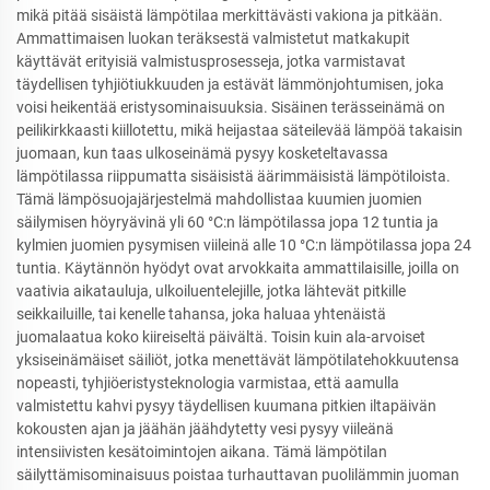
mikä pitää sisäistä lämpötilaa merkittävästi vakiona ja pitkään.
Ammattimaisen luokan teräksestä valmistetut matkakupit
käyttävät erityisiä valmistusprosesseja, jotka varmistavat
täydellisen tyhjiötiukkuuden ja estävät lämmönjohtumisen, joka
voisi heikentää eristysominaisuuksia. Sisäinen terässeinämä on
peilikirkkaasti kiillotettu, mikä heijastaa säteilevää lämpöä takaisin
juomaan, kun taas ulkoseinämä pysyy kosketeltavassa
lämpötilassa riippumatta sisäisistä äärimmäisistä lämpötiloista.
Tämä lämpösuojajärjestelmä mahdollistaa kuumien juomien
säilymisen höyryävinä yli 60 °C:n lämpötilassa jopa 12 tuntia ja
kylmien juomien pysymisen viileinä alle 10 °C:n lämpötilassa jopa 24
tuntia. Käytännön hyödyt ovat arvokkaita ammattilaisille, joilla on
vaativia aikatauluja, ulkoiluentelejille, jotka lähtevät pitkille
seikkailuille, tai kenelle tahansa, joka haluaa yhtenäistä
juomalaatua koko kiireiseltä päivältä. Toisin kuin ala-arvoiset
yksiseinämäiset säiliöt, jotka menettävät lämpötilatehokkuutensa
nopeasti, tyhjiöeristysteknologia varmistaa, että aamulla
valmistettu kahvi pysyy täydellisen kuumana pitkien iltapäivän
kokousten ajan ja jäähän jäähdytetty vesi pysyy viileänä
intensiivisten kesätoimintojen aikana. Tämä lämpötilan
säilyttämisominaisuus poistaa turhauttavan puolilämmin juoman