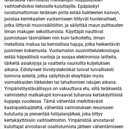
vaihtoehdoiksi tietoisille kuluttajille. Epäpäskyt
ruostumattoman teräksen pinta estää bakteerien kasvun,
poistaa kemikaalien vuotamiseen liittyvät huolenaiheet,
jotka liittyvät muovisäiliöihin, ja säilyttää maun puhtauden
ilman makujen sekoittumista. Käyttäjät nauttivat
juomistaan täsmälleen niin kuin tarkoitettu, ilman
metallista makua tai kemiallisia hajuja, jotka heikentävät
juomisen kokemusta. Vuotamaton suunnitteluteknologia
estää häpeällisiä vuotoja ja suojaa elektronisia laitteita,
tärkeitä asiakirjoja ja vaatteita vaurioilta kuljetuksen
aikana. Edistyneet tiivistystekniikat luovat turvallisesti
toimivia esteitä, jotka säilyttävät eheyttään myös
voimakkaiden liikkeiden tai tahattomien iskujen aikana.
Ympäristöystävällisyys on vakuuttava etu, sillä teräksestä
valmistetut matkakupit korvaavat tuhansia kertakäyttöisiä
kuppeja vuodessa. Tämä vähentää merkittävästi
kaatopaikkajätettä, vähentää valmistuksen resurssien
kulutusta ja pienentää hiilijalanjälkeä, joka liittyy
kertakäyttöisiin vaihtoehtoihin. Ympäristöä arvostavat
kuluttajat arvostavat osallistumista jätteen vähentämiseen