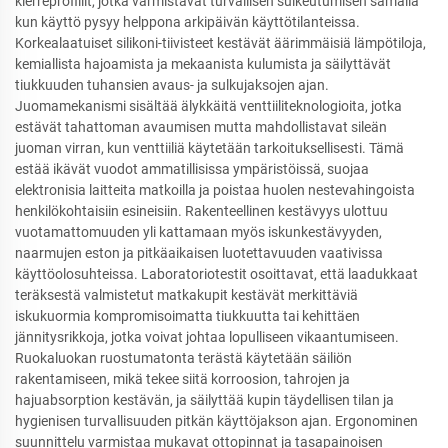
kierreprofiilit, jotka varmistavat turvallisen sulkeutumisen samalla
kun käyttö pysyy helppona arkipäivän käyttötilanteissa.
Korkealaatuiset silikoni-tiivisteet kestävät äärimmäisiä lämpötiloja,
kemiallista hajoamista ja mekaanista kulumista ja säilyttävät
tiukkuuden tuhansien avaus- ja sulkujaksojen ajan.
Juomamekanismi sisältää älykkäitä venttiiliteknologioita, jotka
estävät tahattoman avaumisen mutta mahdollistavat sileän
juoman virran, kun venttiiliä käytetään tarkoituksellisesti. Tämä
estää ikävät vuodot ammatillisissa ympäristöissä, suojaa
elektronisia laitteita matkoilla ja poistaa huolen nestevahingoista
henkilökohtaisiin esineisiin. Rakenteellinen kestävyys ulottuu
vuotamattomuuden yli kattamaan myös iskunkestävyyden,
naarmujen eston ja pitkäaikaisen luotettavuuden vaativissa
käyttöolosuhteissa. Laboratoriotestit osoittavat, että laadukkaat
teräksestä valmistetut matkakupit kestävät merkittäviä
iskukuormia kompromisoimatta tiukkuutta tai kehittäen
jännitysrikkoja, jotka voivat johtaa lopulliseen vikaantumiseen.
Ruokaluokan ruostumatonta terästä käytetään säiliön
rakentamiseen, mikä tekee siitä korroosion, tahrojen ja
hajuabsorption kestävän, ja säilyttää kupin täydellisen tilan ja
hygienisen turvallisuuden pitkän käyttöjakson ajan. Ergonominen
suunnittelu varmistaa mukavat ottopinnat ja tasapainoisen