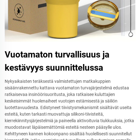
Vuotamaton turvallisuus ja
kestävyys suunnittelussa
Nykyaikaisten teräksestä valmistettujen matkakuppien
sisäänrakennettu kattava vuotamaton turvajärjestelmä edustaa
ratkaisevaa insinöörisuoritusta, joka ratkaisee kuluttajien
keskeisimmät huolenaiheet vuotojen estämisestä ja säiliön
luotettavuudesta. Edistyneet tiivistysmekanismit sisältävät useita
esteitä, kuten tarkasti muovattuja silikoni-tiivisteitä,
kierrekiinnitysjärjestelmiä ja paineella aktivoituvia tiukkuuksia, jotka
muodostavat läpäisemättömiä esteitä nesteen pääsylle ulos.
Kehittyneen kannen kokoonpano sisältää huolellisesti suunnitellut