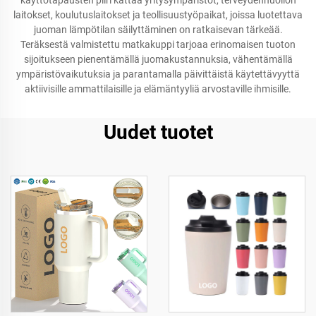
käyttötapausten piiri kattaa yritysympäristöt, terveydenhuollon
laitokset, koulutuslaitokset ja teollisuustyöpaikat, joissa luotettava
juoman lämpötilan säilyttäminen on ratkaisevan tärkeää.
Teräksestä valmistettu matkakuppi tarjoaa erinomaisen tuoton
sijoitukseen pienentämällä juomakustannuksia, vähentämällä
ympäristövaikutuksia ja parantamalla päivittäistä käytettävyyttä
aktiivisille ammattilaisille ja elämäntyyliä arvostaville ihmisille.
Uudet tuotet