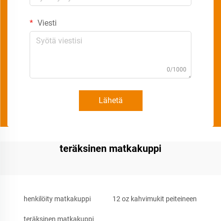
Viesti
0/1000
Lähetä
teräksinen matkakuppi
henkilöity matkakuppi
12 oz kahvimukit peiteineen
teräksinen matkakuppi