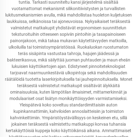
tuntia. Tarkasti suunniteltu kansi järjestelmä sisältää
vuotamattomat mekanismit silikonitiivistysten ja turvallisten
lukitusmekanismien avulla, mikä mahdollistaa huoleton kuljetuksen
laukkuissa, selkänoissa tai ajoneuvoissa. Nykyaikaiset teräksestä
valmistetut matkakupit yhdistävät ergonomisen suunnittelun
teksturoituihin otteeseen sopiviin pintoihin ja tasapainoiseen
painonjakoon, mikä takaa mukavan käytettävyyden matkoilla,
ulkoiluilla tai toimistoympäristöissä. Ruokaluokan ruostumaton
teräs sisäpinta vastustaa tahroja, hajujen jäädessä ja
bakteerikasvua, mikä säilyttää juoman puhtauden ja maun eheän
lukuisien käyttökertojen ajan. Edistyneet pinnoiteteknologiat
tarjoavat naarmuunkestäviä ulkopintoja sekä mahdollisuuden
räätälöidä tuotetta laserkirjoituksella tai jauhepinnoituksella. Monet
teräksestä valmistetut matkakupit sisältävät älykkäitä
ominaisuuksia, kuten lämpötilan ilmaisimet, mittamerkinnät ja
modulaariset osat lisätyn monikäyttöisyyden varmistamiseksi.
Yleispätevä koko soveltuu standardimittaisiin auton
kupinkannattimiin, kahviloiden annoslaitteisiin ja toimiston
kahvinkeittimiin. Ympäristöystävällisyys on keskeinen etu, sillä
jokainen teräksestä valmistettu matkakuppi korvaa tuhansia
kertakäyttöisiä kuppeja koko käyttöikänsä aikana. Ammattimaiset