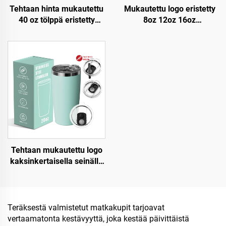
Tehtaan hinta mukautettu
Mukautettu logo eristetty
40 oz tölppä eristetty
8oz 12oz 16oz
uudelleenkäytettävä
ruostumaton
ruostumaton teräksinen
teräskahvipullo
kaksinkertainen seinämä
matkakäyttöön
matkakuppi pullo kahvalla
kaksiseinäinen
ja pilleri kantelella
tyhjiökahvimuki
portaatilattomalla kannella
Tehtaan mukautettu logo
kaksinkertaisella seinällä
eristetty matkakuiska
kahvikuppi kantti 20 oz
ruostumaton teräskannu
Teräksestä valmistetut matkakupit tarjoavat
vertaamatonta kestävyyttä, joka kestää päivittäistä