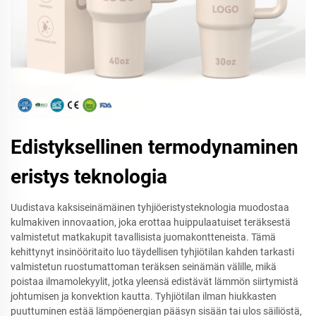
Edistyksellinen termodynaminen
eristys teknologia
Uudistava kaksiseinämäinen tyhjiöeristysteknologia muodostaa
kulmakiven innovaation, joka erottaa huippulaatuiset teräksestä
valmistetut matkakupit tavallisista juomakontteneista. Tämä
kehittynyt insinööritaito luo täydellisen tyhjiötilan kahden tarkasti
valmistetun ruostumattoman teräksen seinämän välille, mikä
poistaa ilmamolekyylit, jotka yleensä edistävät lämmön siirtymistä
johtumisen ja konvektion kautta. Tyhjiötilan ilman hiukkasten
puuttuminen estää lämpöenergian pääsyn sisään tai ulos säiliöstä,