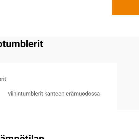
otumblerit
rit
viinintumblerit kanteen erämuodossa
Lämpötilan