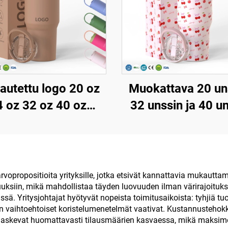
utettu logo 20 oz
Muokattava 20 un
4 oz 32 oz 40 oz
32 unssin ja 40 u
tyvä strutsiämpäri
kahvipullo kahde
nulla, kannettava
seinämällä varust
matkamuki
eristetty kuppi käde
ostumattomasta
kääntyvällä
rvopropositioita yrityksille, jotka etsivät kannattavia mukautt
suuksiin, mikä mahdollistaa täyden luovuuden ilman värirajoituk
teräksestä,
pajonillakannell
ssä. Yritysjohtajat hyötyvät nopeista toimitusaikoista: tyhjiä t
hjiöeristetty muki
ruostumaton teräk
uten vaihtoehtoiset koristelumenetelmät vaativat. Kustannustehokk
 laskevat huomattavasti tilausmäärien kasvaessa, mikä maksimoi
matkamuki kädel