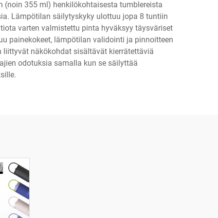
n (noin 355 ml) henkilökohtaisesta tumblereista
ia. Lämpötilan säilytyskyky ulottuu jopa 8 tuntiin
atiota varten valmistettu pinta hyväksyy täysväriset
u painekokeet, lämpötilan validointi ja pinnoitteen
iittyvät näkökohdat sisältävät kierrätettäviä
ajien odotuksia samalla kun se säilyttää
ille.