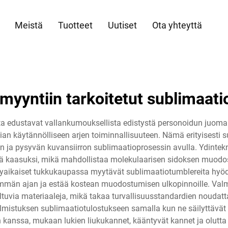
Meistä
Tuotteet
Uutiset
Ota yhteyttä
smyyntiin tarkoitetut sublimaati
a edustavat vallankumouksellista edistystä personoidun juoma
 käytännölliseen arjen toiminnallisuuteen. Nämä erityisesti suu
an ja pysyvän kuvansiirron sublimaatioprosessin avulla. Ydintekn
stä kaasuksi, mikä mahdollistaa molekulaarisen sidoksen muodo
kyaikaiset tukkukaupassa myytävät sublimaatiotumblereita hyödy
emmän ajan ja estää kostean muodostumisen ulkopinnoille. Valm
eltuvia materiaaleja, mikä takaa turvallisuusstandardien noudatt
lmistuksen sublimaatiotulostukseen samalla kun ne säilyttäv
n kanssa, mukaan lukien liukukannet, kääntyvät kannet ja olutta