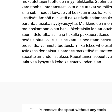
mukautettujen tuotteiden myyntiliikkeille. Sublimaa
matkakäyttöön
varastonhallintahaasteet, joita aiheuttavat valmiiks
sillä sublimoidut kuvat eivät koskaan irtoa, halkei
kestävät lämpöä niin, että ne kestävät astianpesu
parantaa asiakastyytyväisyyttä. Markkinoiden mon
mainoskampanjoista henkilökohtaisiin lahjatuotteisi
suunnitteluratkaisuilla ja tiukalla pakkausratkaisu
myös aloittelijoille, sillä se vaatii ainoastaan per
prosenttia valmiista tuotteista, mikä tekee whole
Asiakassidonnaisuus paranee merkittävästi tuotteen
suosittelumahdollisuuksia. Kausittainen sopeutuvuu
jatkuvaa kysyntää koko kalenterivuoden ajan.