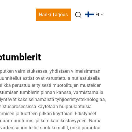
Hanki Tarjous
FI
otumblerit
putken valmistuksessa, yhdistäen viimeisimmän
nnitellut astiat ovat varustettu ainutlaatuisella
iikka perustuu erityisesti muotoiltujen musteiden
stumisen tumblerin pinnan kanssa, varmistamalla
ntävät kaksiseinämäistä tyhjiöeristysteknologiaa,
istusprosessissa käytetään huippulaatuisia
amisen ja tuotteen pitkän käyttöiän. Edistyneet
ät naarmuuntumis- ja kemikaalikestävyyden. Nämä
 varten suunnitellut suulakemallit, mikä parantaa