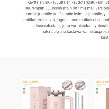
käyttäjän mukavuutta eri käyttötarkoituksiin. 
suurempiin 30 unssin (noin 887 ml) malliversioihi
kuumille juomille ja 12 tuntiin kylmille juomille, 
grafiikat, valokuvat, logot ja monimutkaiset suunn
adheesiotestaus, jotta varmistetaan yhtenäin
materiaaleja ja kestäviä valmistusprose
kust