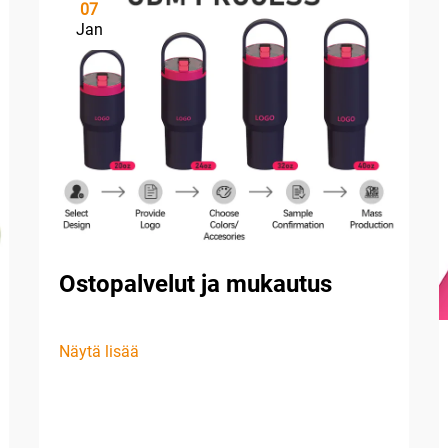
07
Jan
Ostopalvelut ja mukautus
Näytä lisää