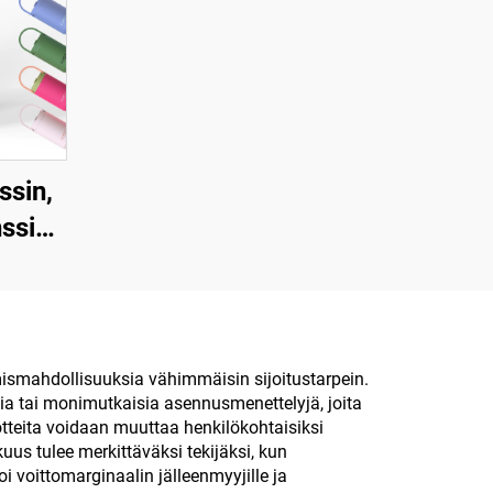
ssin,
nssin
lla
ettu
llä ja
amismahdollisuuksia vähimmäisin sijoitustarpein.
sia tai monimutkaisia asennusmenettelyjä, joita
a,
uotteita voidaan muuttaa henkilökohtaisiksi
sinen
uus tulee merkittäväksi tekijäksi, kun
 voittomarginaalin jälleenmyyjille ja
lä,