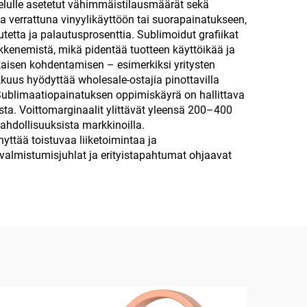
ttelulle asetetut vähimmäistilausmäärät sekä
älle
sia verrattuna vinyylikäyttöön tai suorapainatukseen,
tetta ja palautusprosenttia. Sublimoidut grafiikat
kkenemistä, mikä pidentää tuotteen käyttöikää ja
isen kohdentamisen – esimerkiksi yritysten
kkuus hyödyttää wholesale-ostajia pinottavilla
. Sublimaatiopainatuksen oppimiskäyrä on hallittava
mista. Voittomarginaalit ylittävät yleensä 200–400
hdollisuuksista markkinoilla.
ttää toistuvaa liiketoimintaa ja
valmistumisjuhlat ja erityistapahtumat ohjaavat