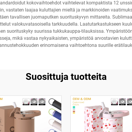
Standardoidut kokovaihtoehdot vaihtelevat kompaktista 12 unssi
n, vastaten laajaa kuluttajien mieltä ja markkinoiden vaatimuks
ylittäen tavallisen juomaputken suorituskyvyn mittareita. Sublima
ittelut valokuvatasoisella tarkkuudella. Laatutarkastukseen kuulu
en suorituskyky suurissa tukkukauppa-tilauksissa. Ympäristöön l
sseja, mikä vastaa nykyaikaisten, ympäristöä arvostavien kulutt
annustehokkuuden erinomaisena vaihtoehtona suurille erätilauks
Suosittuja tuotteita