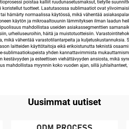
tioprosessi poistaa kalliit ruudunasetusmaksut, tietylle suunni
kuumalle ja kylm
i koristellut tuotteet. Laatutasossa sublimaatiot ovat ylivoimai
le tai hämärty normaalissa käytössä, mikä vähentää asiakaspalau
koneen käytön ja mikroaaltouunin lämmityksen ilman laadun hei
ipuolisuus mahdollistaa useiden asiakassegmenttien samanaika
in, urheiluseuroihin, häitä ja muistotuotteisiin. Varastointiteho
lla, mikä vähentää varastotilantarpeita ja kuljetuskustannuksia
ustason laitteiden käyttötaitoja eikä erikoistunutta teknistä osaa
sale-sublimaatiokupeista yhden kannattavimmista mukauttamisma
 kestävyyden ja esteettisen viehättävyyden ansiosta, mikä synny
s mahdollistaa myynnin koko vuoden ajan, sillä juhlaihanteet, 
Uusimmat uutiset