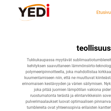
Etusivu
teollisuu
Tukkukaupassa myytävät sublimaatiotumblereit
kehityksen saavuttaneen lämmönsiirto-teknologian
polymeeripinnoitteella, joka mahdollistaa kirkka
kuumentamiseen niin, että ne muuttuvat kiinteä
erinomaisen kestävyyden ja värien säilymisen. Ny
joka pitää juomien lämpötilan vakiona pid
ruostumatonta terästä ja elintarvikkeisiin sov
pulverimaalaukset luovat optimaalisen pinnanva
tumblereita ovat yhteensopivia erilaisten kantte