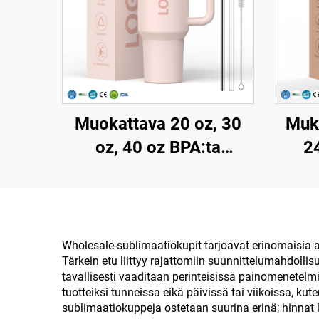
Muokattava 20 oz, 30
Muka
oz, 40 oz BPA:ta
2
sisältämätön kääntyvä
kään
paju, eristetty
kan
ruostumattomasta
teräksestä valmistettu
ru
Wholesale-sublimaatiokupit tarjoavat erinomaisia a
Tärkein etu liittyy rajattomiin suunnittelumahdolli
kuppi/kannu
tavallisesti vaaditaan perinteisissä painomenetelmi
vuotosuojatulla kannella,
ty
tuotteiksi tunneissa eikä päivissä tai viikoissa, k
sublimaatiokuppeja ostetaan suurina erinä; hinnat
pajulla ja kahvalla