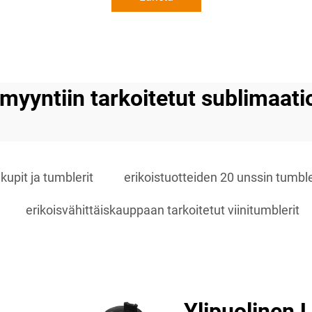
smyyntiin tarkoitetut sublimaati
kupit ja tumblerit
erikoistuotteiden 20 unssin tumble
erikoisvähittäiskauppaan tarkoitetut viinitumblerit
Ylipuolinen 