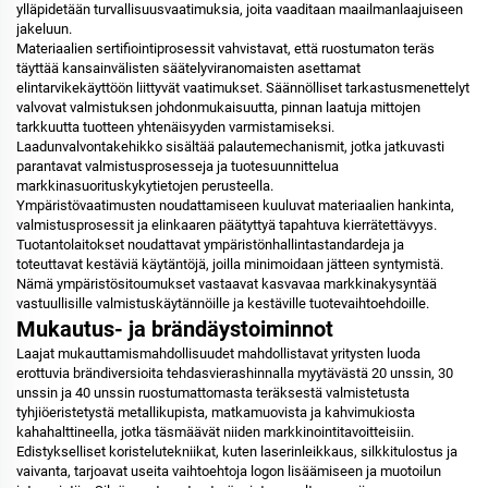
ylläpidetään turvallisuusvaatimuksia, joita vaaditaan maailmanlaajuiseen
jakeluun.
Materiaalien sertifiointiprosessit vahvistavat, että ruostumaton teräs
täyttää kansainvälisten säätelyviranomaisten asettamat
elintarvikekäyttöön liittyvät vaatimukset. Säännölliset tarkastusmenettelyt
valvovat valmistuksen johdonmukaisuutta, pinnan laatuja mittojen
tarkkuutta tuotteen yhtenäisyyden varmistamiseksi.
Laadunvalvontakehikko sisältää palautemechanismit, jotka jatkuvasti
parantavat valmistusprosesseja ja tuotesuunnittelua
markkinasuorituskykytietojen perusteella.
Ympäristövaatimusten noudattamiseen kuuluvat materiaalien hankinta,
valmistusprosessit ja elinkaaren päätyttyä tapahtuva kierrätettävyys.
Tuotantolaitokset noudattavat ympäristönhallintastandardeja ja
toteuttavat kestäviä käytäntöjä, joilla minimoidaan jätteen syntymistä.
Nämä ympäristösitoumukset vastaavat kasvavaa markkinakysyntää
vastuullisille valmistuskäytännöille ja kestäville tuotevaihtoehdoille.
Mukautus- ja brändäystoiminnot
Laajat mukauttamismahdollisuudet mahdollistavat yritysten luoda
erottuvia brändiversioita tehdasvierashinnalla myytävästä 20 unssin, 30
unssin ja 40 unssin ruostumattomasta teräksestä valmistetusta
tyhjiöeristetystä metallikupista, matkamuovista ja kahvimukiosta
kahahalttineella, jotka täsmäävät niiden markkinointitavoitteisiin.
Edistykselliset koristelutekniikat, kuten laserinleikkaus, silkkitulostus ja
vaivanta, tarjoavat useita vaihtoehtoja logon lisäämiseen ja muotoilun