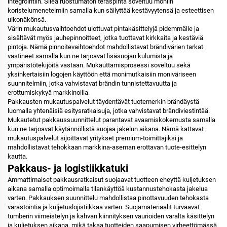
integrointiin. Sileä ruostumaton teräspinta soveltuu moniin
koristelumenetelmiin samalla kun säilyttää kestävyytensä ja esteettisen
ulkonäkönsä.
Värin mukautusvaihtoehdot ulottuvat pintakäsittelyjä pidemmälle ja
sisältävät myös jauhepinnoitteet, jotka tuottavat kirkkaita ja kestäviä
pintoja. Nämä pinnoitevaihtoehdot mahdollistavat brändivärien tarkat
vastineet samalla kun ne tarjoavat lisäsuojan kulumista ja
ympäristötekijöitä vastaan. Mukauttamisprosessi soveltuu sekä
yksinkertaisiin logojen käyttöön että monimutkaisiin moniväriseen
suunnitelmiin, jotka vahvistavat brändin tunnistettavuutta ja
erottumiskykyä markkinoilla.
Pakkausten mukautuspalvelut täydentävät tuotemerkin brändäystä
luomalla yhtenäisiä esitysratkaisuja, jotka vahvistavat brändiviestintää.
Mukautetut pakkaussuunnittelut parantavat avaamiskokemusta samalla
kun ne tarjoavat käytännöllistä suojaa jakelun aikana. Nämä kattavat
mukautuspalvelut sijoittavat yritykset premium-toimittajiksi ja
mahdollistavat tehokkaan markkina-aseman erottavan tuote-esittelyn
kautta.
Pakkaus- ja logistiikkatuki
Ammattimaiset pakkausratkaisut suojaavat tuotteen eheyttä kuljetuksen
aikana samalla optimoimalla tilankäyttöä kustannustehokasta jakelua
varten. Pakkauksen suunnittelu mahdollistaa pinottavuuden tehokasta
varastointia ja kuljetuslojistiikkaa varten. Suojamateriaalit turvaavat
tumberin viimeistelyn ja kahvan kiinnityksen vaurioiden varalta käsittelyn
ja kuljetuksen aikana, mikä takaa tuotteiden saapumisen virheettömässä