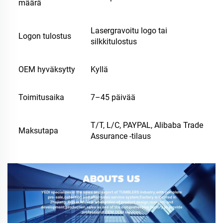
määrä
Lasergravoitu logo tai
Logon tulostus
silkkitulostus
OEM hyväksytty
Kyllä
Toimitusaika
7–45 päivää
T/T, L/C, PAYPAL, Alibaba Trade
Maksutapa
Assurance -tilaus