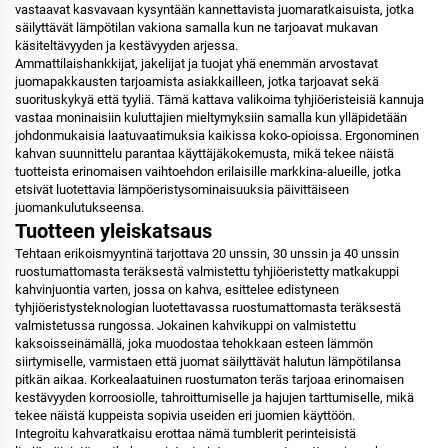
vastaavat kasvavaan kysyntään kannettavista juomaratkaisuista, jotka
säilyttävät lämpötilan vakiona samalla kun ne tarjoavat mukavan
käsiteltävyyden ja kestävyyden arjessa.
Ammattilaishankkijat, jakelijat ja tuojat yhä enemmän arvostavat
juomapakkausten tarjoamista asiakkailleen, jotka tarjoavat sekä
suorituskykyä että tyyliä. Tämä kattava valikoima tyhjiöeristeisiä kannuja
vastaa moninaisiin kuluttajien mieltymyksiin samalla kun ylläpidetään
johdonmukaisia laatuvaatimuksia kaikissa koko-opioissa. Ergonominen
kahvan suunnittelu parantaa käyttäjäkokemusta, mikä tekee näistä
tuotteista erinomaisen vaihtoehdon erilaisille markkina-alueille, jotka
etsivät luotettavia lämpöeristysominaisuuksia päivittäiseen
juomankulutukseensa.
Tuotteen yleiskatsaus
Tehtaan erikoismyyntinä tarjottava 20 unssin, 30 unssin ja 40 unssin
ruostumattomasta teräksestä valmistettu tyhjiöeristetty matkakuppi
kahvinjuontia varten, jossa on kahva, esittelee edistyneen
tyhjiöeristysteknologian luotettavassa ruostumattomasta teräksestä
valmistetussa rungossa. Jokainen kahvikuppi on valmistettu
kaksoisseinämällä, joka muodostaa tehokkaan esteen lämmön
siirtymiselle, varmistaen että juomat säilyttävät halutun lämpötilansa
pitkän aikaa. Korkealaatuinen ruostumaton teräs tarjoaa erinomaisen
kestävyyden korroosiolle, tahroittumiselle ja hajujen tarttumiselle, mikä
tekee näistä kuppeista sopivia useiden eri juomien käyttöön.
Integroitu kahvaratkaisu erottaa nämä tumblerit perinteisistä