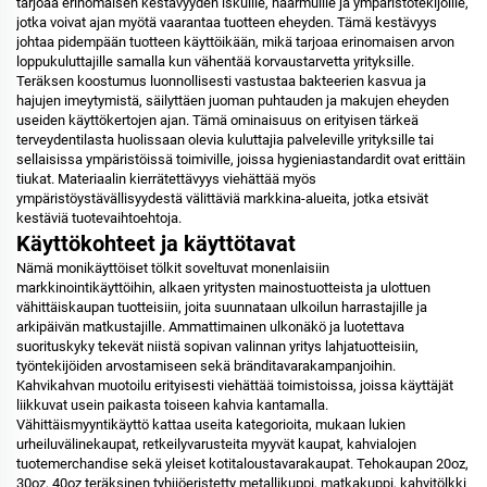
tarjoaa erinomaisen kestävyyden iskuille, naarmuille ja ympäristötekijöille,
jotka voivat ajan myötä vaarantaa tuotteen eheyden. Tämä kestävyys
johtaa pidempään tuotteen käyttöikään, mikä tarjoaa erinomaisen arvon
loppukuluttajille samalla kun vähentää korvaustarvetta yrityksille.
Teräksen koostumus luonnollisesti vastustaa bakteerien kasvua ja
hajujen imeytymistä, säilyttäen juoman puhtauden ja makujen eheyden
useiden käyttökertojen ajan. Tämä ominaisuus on erityisen tärkeä
terveydentilasta huolissaan olevia kuluttajia palveleville yrityksille tai
sellaisissa ympäristöissä toimiville, joissa hygieniastandardit ovat erittäin
tiukat. Materiaalin kierrätettävyys viehättää myös
ympäristöystävällisyydestä välittäviä markkina-alueita, jotka etsivät
kestäviä tuotevaihtoehtoja.
Käyttökohteet ja käyttötavat
Nämä monikäyttöiset tölkit soveltuvat monenlaisiin
markkinointikäyttöihin, alkaen yritysten mainostuotteista ja ulottuen
vähittäiskaupan tuotteisiin, joita suunnataan ulkoilun harrastajille ja
arkipäivän matkustajille. Ammattimainen ulkonäkö ja luotettava
suorituskyky tekevät niistä sopivan valinnan yritys lahjatuotteisiin,
työntekijöiden arvostamiseen sekä bränditavarakampanjoihin.
Kahvikahvan muotoilu erityisesti viehättää toimistoissa, joissa käyttäjät
liikkuvat usein paikasta toiseen kahvia kantamalla.
Vähittäismyyntikäyttö kattaa useita kategorioita, mukaan lukien
urheiluvälinekaupat, retkeilyvarusteita myyvät kaupat, kahvialojen
tuotemerchandise sekä yleiset kotitaloustavarakaupat. Tehokaupan 20oz,
30oz, 40oz teräksinen tyhjiöeristetty metallikuppi, matkakuppi, kahvitölkki