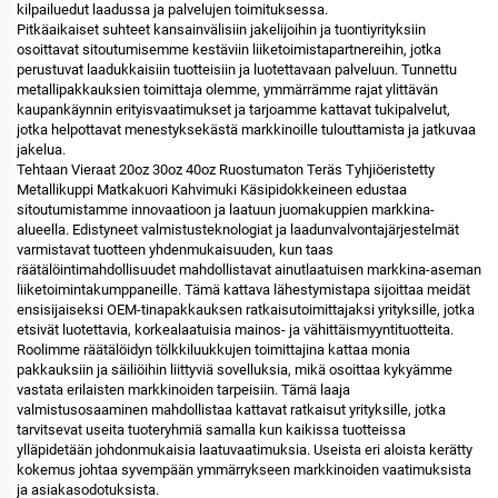
kilpailuedut laadussa ja palvelujen toimituksessa.
Pitkäaikaiset suhteet kansainvälisiin jakelijoihin ja tuontiyrityksiin
osoittavat sitoutumisemme kestäviin liiketoimistapartnereihin, jotka
perustuvat laadukkaisiin tuotteisiin ja luotettavaan palveluun. Tunnettu
metallipakkauksien toimittaja olemme, ymmärrämme rajat ylittävän
kaupankäynnin erityisvaatimukset ja tarjoamme kattavat tukipalvelut,
jotka helpottavat menestyksekästä markkinoille tulouttamista ja jatkuvaa
jakelua.
Tehtaan Vieraat 20oz 30oz 40oz Ruostumaton Teräs Tyhjiöeristetty
Metallikuppi Matkakuori Kahvimuki Käsipidokkeineen edustaa
sitoutumistamme innovaatioon ja laatuun juomakuppien markkina-
alueella. Edistyneet valmistusteknologiat ja laadunvalvontajärjestelmät
varmistavat tuotteen yhdenmukaisuuden, kun taas
räätälöintimahdollisuudet mahdollistavat ainutlaatuisen markkina-aseman
liiketoimintakumppaneille. Tämä kattava lähestymistapa sijoittaa meidät
ensisijaiseksi OEM-tinapakkauksen ratkaisutoimittajaksi yrityksille, jotka
etsivät luotettavia, korkealaatuisia mainos- ja vähittäismyyntituotteita.
Roolimme räätälöidyn tölkkiluukkujen toimittajina kattaa monia
pakkauksiin ja säiliöihin liittyviä sovelluksia, mikä osoittaa kykyämme
vastata erilaisten markkinoiden tarpeisiin. Tämä laaja
valmistusosaaminen mahdollistaa kattavat ratkaisut yrityksille, jotka
tarvitsevat useita tuoteryhmiä samalla kun kaikissa tuotteissa
ylläpidetään johdonmukaisia laatuvaatimuksia. Useista eri aloista kerätty
kokemus johtaa syvempään ymmärrykseen markkinoiden vaatimuksista
ja asiakasodotuksista.