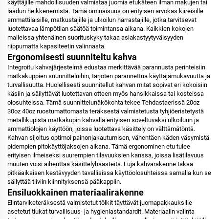
käyttäjille mahdollisuuden valmistaa juomia etukäteen ilman makujen tai
laadun heikkenemistä. Tämä ominaisuus on erityisen arvokas kiireisille
ammattilaisille, matkustajille ja ulkoilun harrastajille, jotka tarvitsevat
luotettavaa lämpötilan säätöä toimintansa aikana. Kaikkien kokojen
malleissa yhtenäinen suorituskyky takaa asiakastyytyväisyyden
riippumatta kapasiteetin valinnasta.
Ergonomisesti suunniteltu kahva
Integroitu kahvajärjestelmä edustaa merkittävää parannusta perinteisiin
matkakuppien suunnitteluihin, tarjoten parannettua käyttäjämukavuutta ja
turvallisuutta. Huolellisesti suunnitellut kahvan mitat sopivat eri kokoisiin
käsiin ja säilyttävät luotettavan otteen myös hansikkaissa tai kosteissa
olosuhteissa. Tämä suunnittelunäkökohta tekee Tehdastaerissä 20oz
30oz 40oz ruostumattomasta teräksestä valmistetusta tyhjiöeristetystä
metallikupista matkakupin kahvalla erityisen soveltuvaksi ulkoiluun ja
ammattiolojen käyttöön, joissa luotettava käsittely on välttämätöntä.
Kahvan sijoitus optimoi painonjakautumisen, vähentäen käden väsymistä
pidempien pitokäyttöjaksojen aikana. Tämä ergonominen etu tulee
erityisen ilmeiseksi suurempien tilavuuksien kanssa, joissa lisätilavuus
muuten voisi aiheuttaa käsittelyhaasteita. Luja kahvarakenne takaa
pitkäaikaisen kestävyyden tavallisissa käyttöolosuhteissa samalla kun se
säilyttää tiiviin kiinnityksensä pääkappiin.
Ensiluokkainen materiaalirakenne
Elintarviketeräksestä valmistetut tölkit täyttävät juomapakkauksille
asetetut tiukat turvallisuus- ja hygieniastandardit. Materiaalin valinta