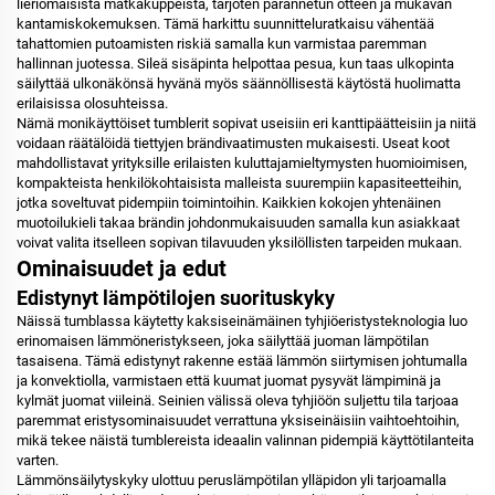
lieriömäisistä matkakuppeista, tarjoten parannetun otteen ja mukavan
kantamiskokemuksen. Tämä harkittu suunnitteluratkaisu vähentää
tahattomien putoamisten riskiä samalla kun varmistaa paremman
hallinnan juotessa. Sileä sisäpinta helpottaa pesua, kun taas ulkopinta
säilyttää ulkonäkönsä hyvänä myös säännöllisestä käytöstä huolimatta
erilaisissa olosuhteissa.
Nämä monikäyttöiset tumblerit sopivat useisiin eri kanttipäätteisiin ja niitä
voidaan räätälöidä tiettyjen brändivaatimusten mukaisesti. Useat koot
mahdollistavat yrityksille erilaisten kuluttajamieltymysten huomioimisen,
kompakteista henkilökohtaisista malleista suurempiin kapasiteetteihin,
jotka soveltuvat pidempiin toimintoihin. Kaikkien kokojen yhtenäinen
muotoilukieli takaa brändin johdonmukaisuuden samalla kun asiakkaat
voivat valita itselleen sopivan tilavuuden yksilöllisten tarpeiden mukaan.
Ominaisuudet ja edut
Edistynyt lämpötilojen suorituskyky
Näissä tumblassa käytetty kaksiseinämäinen tyhjiöeristysteknologia luo
erinomaisen lämmöneristykseen, joka säilyttää juoman lämpötilan
tasaisena. Tämä edistynyt rakenne estää lämmön siirtymisen johtumalla
ja konvektiolla, varmistaen että kuumat juomat pysyvät lämpiminä ja
kylmät juomat viileinä. Seinien välissä oleva tyhjiöön suljettu tila tarjoaa
paremmat eristysominaisuudet verrattuna yksiseinäisiin vaihtoehtoihin,
mikä tekee näistä tumblereista ideaalin valinnan pidempiä käyttötilanteita
varten.
Lämmönsäilytyskyky ulottuu peruslämpötilan ylläpidon yli tarjoamalla