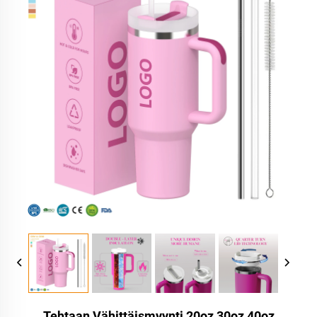
Tehtaan Vähittäismyynti 20oz 30oz 40oz