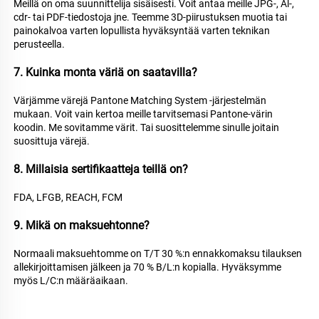
Meillä on oma suunnittelija sisäisesti. Voit antaa meille JPG-, Al-, 
cdr- tai PDF-tiedostoja jne. Teemme 3D-piirustuksen muotia tai 
painokalvoa varten lopullista hyväksyntää varten teknikan 
perusteella. 
7. Kuinka monta väriä on saatavilla? 
Värjämme värejä Pantone Matching System -järjestelmän 
mukaan. Voit vain kertoa meille tarvitsemasi Pantone-värin 
koodin. Me sovitamme värit. Tai suosittelemme sinulle joitain 
suosittuja värejä. 
8. Millaisia sertifikaatteja teillä on? 
FDA, LFGB, REACH, FCM 
9. Mikä on maksuehtonne? 
Normaali maksuehtomme on T/T 30 %:n ennakkomaksu tilauksen 
allekirjoittamisen jälkeen ja 70 % B/L:n kopialla. Hyväksymme 
myös L/C:n määräaikaan. 