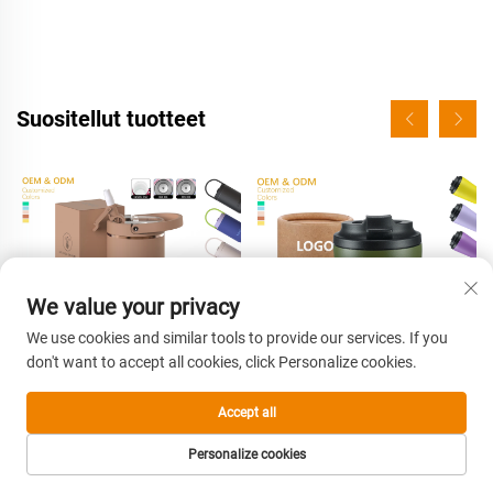
Suositellut tuotteet
We value your privacy
We use cookies and similar tools to provide our services. If you
don't want to accept all cookies, click Personalize cookies.
Accept all
Mukautettu logo 20 oz 24 oz
Wholesale BPA Free 12oz
32 oz 40 oz kääntyvä
Double Wall Insulated Travel
Personalize cookies
strutsiämpäri kannulla,
Coffee Mugs Stainless Steel
ETUSIVU
TUOTTEET
SÄHKÖPOSTI
PUH