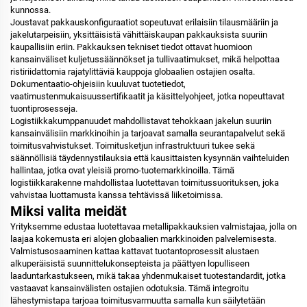
kunnossa.
Joustavat pakkauskonfiguraatiot sopeutuvat erilaisiin tilausmääriin ja
jakelutarpeisiin, yksittäisistä vähittäiskaupan pakkauksista suuriin
kaupallisiin eriin. Pakkauksen tekniset tiedot ottavat huomioon
kansainväliset kuljetussäännökset ja tullivaatimukset, mikä helpottaa
ristiriidattomia rajatylittäviä kauppoja globaalien ostajien osalta.
Dokumentaatio-ohjeisiin kuuluvat tuotetiedot,
vaatimustenmukaisuussertifikaatit ja käsittelyohjeet, jotka nopeuttavat
tuontiprosesseja.
Logistiikkakumppanuudet mahdollistavat tehokkaan jakelun suuriin
kansainvälisiin markkinoihin ja tarjoavat samalla seurantapalvelut sekä
toimitusvahvistukset. Toimitusketjun infrastruktuuri tukee sekä
säännöllisiä täydennystilauksia että kausittaisten kysynnän vaihteluiden
hallintaa, jotka ovat yleisiä promo-tuotemarkkinoilla. Tämä
logistiikkarakenne mahdollistaa luotettavan toimitussuorituksen, joka
vahvistaa luottamusta kanssa tehtävissä liiketoimissa.
Miksi valita meidät
Yrityksemme edustaa luotettavaa metallipakkauksien valmistajaa, jolla on
laajaa kokemusta eri alojen globaalien markkinoiden palvelemisesta.
Valmistusosaaminen kattaa kattavat tuotantoprosessit alustaen
alkuperäisistä suunnittelukonsepteista ja päättyen lopulliseen
laaduntarkastukseen, mikä takaa yhdenmukaiset tuotestandardit, jotka
vastaavat kansainvälisten ostajien odotuksia. Tämä integroitu
lähestymistapa tarjoaa toimitusvarmuutta samalla kun säilytetään