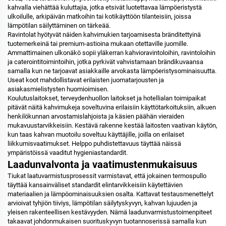
kahvalla viehättää kuluttajia, jotka etsivät luotettavaa lämpöeristystä
ulkoilulle, arkipäivän matkoihin tai kotikäyttöön tilanteisiin, joissa
lämpötilan säilyttäminen on tärkeää.
Ravintolat hyötyvät näiden kahvimukien tarjoamisesta bränditettyinä
tuotemerkeinä tai premium-astioina mukaan otettaville juomille.
Ammattimainen ulkonäkö sopii yläkerran kahvioravintoloihin, ravintoloihin
ja caterointitoimintoihin, jotka pyrkivät vahvistamaan brändikuvaansa
samalla kun ne tarjoavat asiakkaille arvokasta lämpöeristysominaisuutta.
Useat koot mahdollistavat erilaisten juomatarjousten ja
asiakasmielistysten huomioimisen.
Koulutuslaitokset, terveydenhuollon laitokset ja hotellialan toimipaikat
pitävät näitä kahvimukeja soveltuvina erilaisiin käyttötarkoituksiin, alkuen
henkilökunnan arvostamislahjoista ja käsien päähän vieraiden
mukavuustarvikkeisiin. Kestävä rakenne kestää laitosten vaativan käytön,
kun taas kahvan muotoilu soveltuu käyttäjille, joilla on erilaiset
liikkumisvaatimukset. Helppo puhdistettavuus täyttää näissä
ympäristöissä vaaditut hygieniastandardit.
Laadunvalvonta ja vaatimustenmukaisuus
Tiukat laatuvarmistusprosessit varmistavat, että jokainen termospullo
täyttää kansainväliset standardit elintarvikkeisiin käytettävien
materiaalien ja lämpöominaisuuksien osalta. Kattavat testausmenettelyt
arvioivat tyhjiön tiiviys, lämpötilan säilytyskyvyn, kahvan lujuuden ja
yleisen rakenteellisen kestävyyden. Nämä laadunvarmistustoimenpiteet
takaavat johdonmukaisen suorituskyvyn tuotannoserissä samalla kun