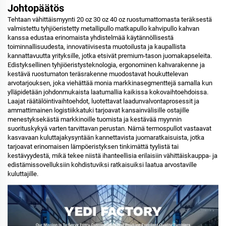
Johtopäätös
Tehtaan vähittäismyynti 20 oz 30 oz 40 oz ruostumattomasta teräksestä
valmistettu tyhjiöeristetty metallipullo matkapullo kahvipullo kahvan
kanssa edustaa erinomaista yhdistelmää käytännöllisestä
toiminnallisuudesta, innovatiivisesta muotoilusta ja kaupallista
kannattavuutta yrityksille, jotka etsivät premium-tason juomakapseleita.
Edistyksellinen tyhjiöeristysteknologia, ergonominen kahvarakenne ja
kestävä ruostumaton teräsrakenne muodostavat houkuttelevan
arvotarjouksen, joka viehättää monia markkinasegmenttejä samalla kun
ylläpidetään johdonmukaista laatumallia kaikissa kokovaihtoehdoissa.
Laajat räätälöintivaihtoehdot, luotettavat laadunvalvontaprosessit ja
ammattimainen logistiikkatuki tarjoavat kansainvälisille ostajille
menestyksekästä markkinoille tuomista ja kestävää myynnin
suorituskykyä varten tarvittavan perustan. Nämä termospullot vastaavat
kasvavaan kuluttajakysyntään kannettavista juomaratkaisuista, jotka
tarjoavat erinomaisen lämpöeristyksen tinkimättä tyylistä tai
kestävyydestä, mikä tekee niistä ihanteellisia erilaisiin vähittäiskauppa- ja
edistämissovelluksiin kohdistuviksi ratkaisuiksi laatua arvostaville
kuluttajille.