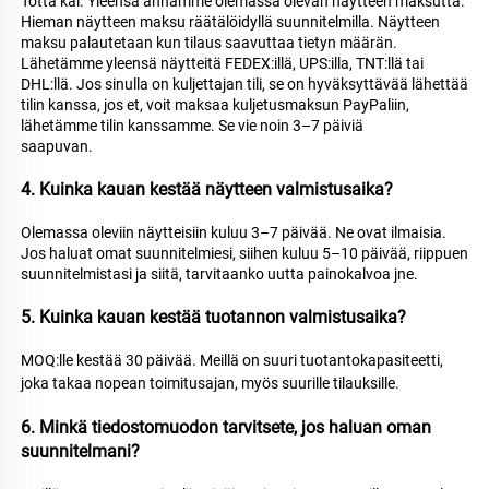
Totta kai. Yleensä annamme olemassa olevan näytteen maksutta. 
Hieman näytteen maksu räätälöidyllä suunnitelmilla. Näytteen 
maksu palautetaan kun tilaus saavuttaa tietyn määrän. 
Lähetämme yleensä näytteitä FEDEX:illä, UPS:illa, TNT:llä tai 
DHL:llä. Jos sinulla on kuljettajan tili, se on hyväksyttävää lähettää 
tilin kanssa, jos et, voit maksaa kuljetusmaksun PayPaliin, 
lähetämme tilin kanssamme. Se vie noin 3–7 päiviä 
saapuvan. 
4. Kuinka kauan kestää näytteen valmistusaika? 
Olemassa oleviin näytteisiin kuluu 3–7 päivää. Ne ovat ilmaisia. 
Jos haluat omat suunnitelmiesi, siihen kuluu 5–10 päivää, riippuen 
suunnitelmistasi ja siitä, tarvitaanko uutta painokalvoa jne. 
5. Kuinka kauan kestää tuotannon valmistusaika? 
MOQ:lle kestää 30 päivää. Meillä on suuri tuotantokapasiteetti, 
joka takaa nopean toimitusajan, myös suurille tilauksille. 
6. Minkä tiedostomuodon tarvitsete, jos haluan oman 
suunnitelmani? 