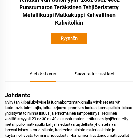
Ruostumaton Teräksinen Tyhjiöeristetty
Metallikuppi Matkakuppi Kahvallinen
Kahvitölkin
Pyynnön
lähettäminen
Yleiskatsaus
Suositellut tuotteet
Johdanto
Nykyään kilpailukykyisellä juomakonttimarkkinalla yritykset etsivät
luotettavia toimittajia, jotka tarjoavat premium-luokan juomapulloja, joissa
yhdistyvät toiminnallisuus ja erinomainen lämpöeristys. Teollinen
vähittäismyynti 20 oz 30 oz 40 oz ruostumaton teräksinen tyhjiöeristetty
metallipullo matkapullo kahjalla edustaa täydellistä yhdistelmää
innovatiivisesta muotoilusta, korkealaatuisista materiaaleista ja
käytännöllisestä toiminnallisuudesta. Nämä monikäyttöiset matkapullot