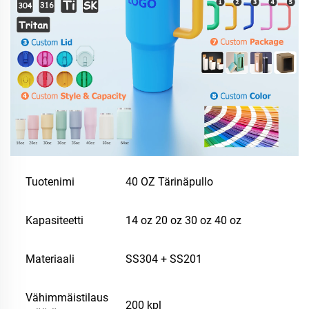
Tuotenimi
40 OZ Tärinäpullo
Kapasiteetti
14 oz 20 oz 30 oz 40 oz
Materiaali
SS304 + SS201
Vähimmäistilaus
200 kpl