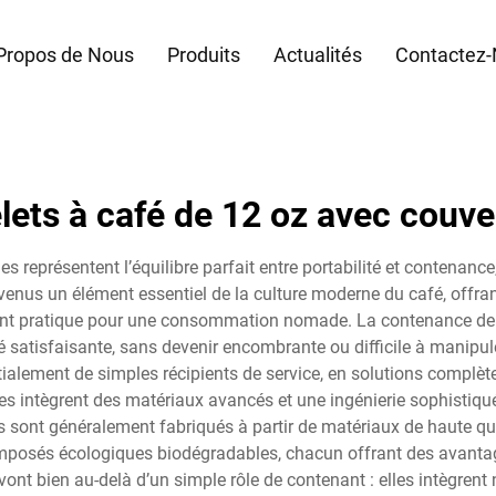
Propos de Nous
Produits
Actualités
Contactez
lets à café de 12 oz avec couve
 représentent l’équilibre parfait entre portabilité et contenanc
enus un élément essentiel de la culture moderne du café, offrant u
t pratique pour une consommation nomade. La contenance de 355
satisfaisante, sans devenir encombrante ou difficile à manipule
nitialement de simples récipients de service, en solutions comp
 intègrent des matériaux avancés et une ingénierie sophistiqué
ont généralement fabriqués à partir de matériaux de haute quali
osés écologiques biodégradables, chacun offrant des avantages
vont bien au-delà d’un simple rôle de contenant : elles intègren