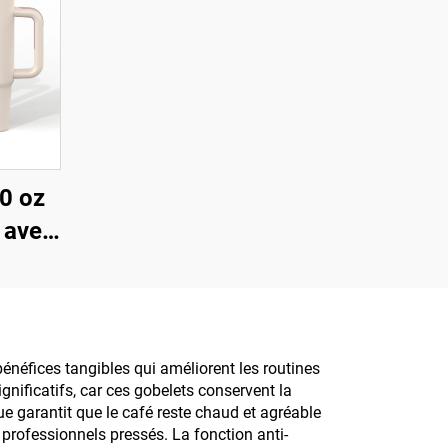
30 oz
 avec
eté
u
cier
r avec
énéfices tangibles qui améliorent les routines
nificatifs, car ces gobelets conservent la
le
e garantit que le café reste chaud et agréable
professionnels pressés. La fonction anti-