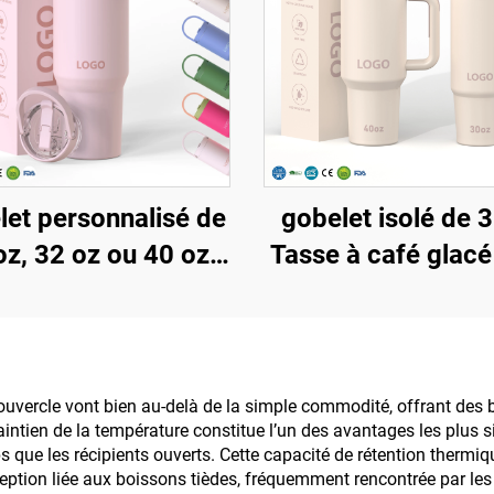
let personnalisé de
gobelet isolé de 
oz, 32 oz ou 40 oz
Tasse à café glacé
couvercle et paille,
couvercle brev
acier inoxydable,
Bouteille d'ea
olation sous vide,
réutilisable en a
éutilisable, avec
inoxydable Tumble
uvercle vont bien au-delà de la simple commodité, offrant des b
ntien de la température constitue l’un des avantages les plus sig
gnée supérieure à
poignée et pail
ue les récipients ouverts. Cette capacité de rétention thermiqu
ascule et paille
eption liée aux boissons tièdes, fréquemment rencontrée par les 