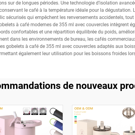
s sur de longues périodes. Une technologie d’isolation avancée l
n conservant le café à la température idéale pour la dégustation
lic sécurisés qui empêchent les renversements accidentels, tout
obelets à café modernes de 355 ml avec couvercles intègrent é
ords confortables et une répartition équilibrée du poids, améliora
ment dans les environnements de bureau, les cafés commerciaux, 
es gobelets à café de 355 ml avec couvercles adaptés aux boisso
ermettant également leur utilisation pour les boissons froides l
mmandations de nouveaux pro