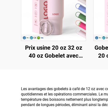
Prix usine 20 oz 32 oz
Gobe
40 oz Gobelet avec
20 
poignée et couvercle à
avec 
paille, tasse isolée en
en 
acier inoxydable
is
réutilisable, gobelet de
r
Les avantages des gobelets à café de 12 oz avec co
quotidiennes et les opérations commerciales. Le mai
voyage par sublimation
poi
température des boissons nettement plus longtemps q
b
pendant de longues périodes, éliminant ainsi la déc