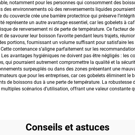
able, notamment pour les personnes qui consomment des boisson
ans des environnements où des renversements liquides pourrai
u couvercle crée une barrière protectrice qui préserve l’intégri
té représente un autre avantage essentiel, car les gobelets à ca
 risque de renversement ni de perte de température. Ce facteur 
de savourer leur boisson favorite pendant leurs trajets, réunions,
des portions, fournissant un volume suffisant pour satisfaire le
Cette contenance s’aligne parfaitement sur les recommandations
 Les avantages hygiéniques ne doivent pas être négligés : les co
s, qui pourraient autrement compromettre la qualité et la sécurit
ironnements surpeuplés ou dans des zones présentant une mauvaise
eurs que pour les entreprises, car ces gobelets éliminent le be
ts de boissons dus à une perte de température. La robustesse 
ultiples scénarios d’utilisation, offrant une valeur constante qu
Conseils et astuces